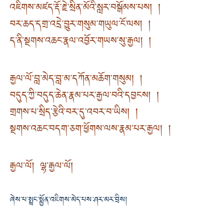
འཇིགས་མཛད་རྡོ་རྗེ་སྲིན་མོའི་སླར་བསྒོམས་པས། །
བར་ཆད་དགྲ་འདྲེ་བྱུར་གསུམ་གཡུལ་ངོ་ལས། །
ད་ནི་སྔགས་འཆང་རྣལ་འབྱོར་གཡས་སུ་རྒྱལ། །
རྒྱལ་ལོ་བླ་མེད་བླ་མ་དཀོན་མཆོག་གསུམ། །
བདུད་ཀྱི་བདུད་ཆེན་རྣམ་པར་རྒྱལ་བའི་དབྱངས། །
གྲགས་པ་སྲིད་རྩེའི་བར་དུ་འབར་བ་ཡིས། །
སྔགས་འཆང་བདག་ཅག་ཕྱོགས་ལས་རྣམ་པར་རྒྱལ། །
རྒྱལ་ལོ། ལྷ་རྒྱལ་ལོ།
ཞེས་པ་སྤྲང་སྨྱོན་འཇིགས་མེད་པས་ཤར་མར་བྲིས།