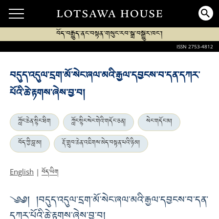
བོད་བརྒྱུད་ནང་བསྟན་གསུང་རབ་སྒྲ་བསྒྱུར་ཁང་།
ISSN 2753-4812
བདུད་འདུལ་དྲག་མོ་སེང་ཞལ་མའི་རྒྱལ་དབྱངས་བ་དན་དཀར་
པོའི་ཆེ་རྟགས་ཞེས་བྱ་བ།
ཀློང་ཆེན་སྙིང་ཐིག
ཀློང་སྙིང་སེང་གེའི་གདོང་ཅན།
སེང་གདོང་མ།
བོད་ཀྱི་བླ་མ།
རྡོ་གྲུབ་ཆེན་འཇིགས་མེད་བསྟན་པའི་ཉི་མ།
བོད་ཡིག
English
|
༄༅། །བདུད་འདུལ་དྲག་མོ་སེང་ཞལ་མའི་རྒྱལ་དབྱངས་བ་དན་
དཀར་པོའི་ཆེ་རྟགས་ཞེས་བྱ་བ།