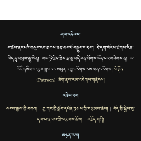
ཞལ་འདེབས།
ང་ཚོས་ནང་པའི་གསུང་རབ་གྲགས་ཅན་མང་པོ་བསྒྱུར་བ་དང་། དེ་དག་ཡོངས་རྫོགས་རིན་
མེད་དུ་འབུལ་རྒྱུ་ཡིན། གལ་ཏེ་ཁྱེད་ཀྱིས་དྲ་རྒྱ་འདི་ཕན་ཐོགས་ཡོད་པར་གཟིགས་ན། ང་
ཚོའི་དམིགས་ཡུལ་གྲུབ་པར་མཐུན་འགྱུར་རོགས་རམ་གནང་རོགས།
པེ་ཊོན་
(Patreon) ཐོག་ནས་རམ་འདེགས་གནོངས།
འབྲེལ་ཐག
སངས་རྒྱས་ཀྱི་བཀའ།
རྒྱ་གར་གྱི་སློབ་དཔོན་རྣམས་ཀྱི་བརྩམས་ཆོས།
བོད་གྱི་སྐྱེས་བུ་
|
|
དམ་པ་རྣམས་ཀྱི་བརྩམས་ཆོས།
བརྗོད་གཞི།
|
མཉན་ཆས།