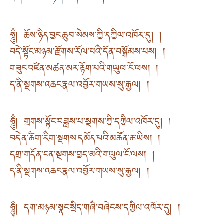
ཧཱུྃ། ཆོས་ཉིད་བྱང་ཆུབ་སེམས་ཀྱི་དཀྱིལ་འཁོར་དུ། །
བདེ་སྟོང་མཉམ་རྫོགས་རོལ་པའི་དོན་བསྒོམས་པས། །
གཟུང་འཛིན་མཚན་མར་རྟོག་པའི་གཡུལ་ངོ་ལས། །
ད་ནི་སྔགས་འཆང་རྣལ་འབྱོར་གཡས་སུ་རྒྱལ། །
ཧཱུྃ། གྲགས་སྟོང་བཟླས་པ་སྔགས་ཀྱི་དཀྱིལ་འཁོར་དུ། །
བདེན་ཚིག་རིག་སྔགས་དམོད་པའི་མཚོན་ཆ་ཡིས། །
དགྲ་གདོན་ངན་སྔགས་བྱད་མའི་གཡུལ་ངོ་ལས། །
ད་ནི་སྔགས་འཆང་རྣལ་འབྱོར་གཡས་སུ་རྒྱལ། །
ཧཱུྃ། དག་མཉམ་སྣང་སྲིད་གཞི་བཞེངས་དཀྱིལ་འཁོར་དུ། །