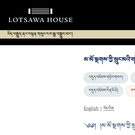
བོད་བརྒྱུད་ནང་བསྟན་གསུང་རབ་སྒྲ་བསྒྱུར་ཁང་།
མ་མོ་སྔགས་ཀྱི་སྲུང་མའི་ག
བདུད་འཇོམས་གཏེར་གསར།
བདུད་འཇོམས་རིན་པོ་ཆེ།
བཀ
བོད་ཡིག
English
|
༄༅། །མ་མོ་སྔགས་ཀྱི་སྲུ