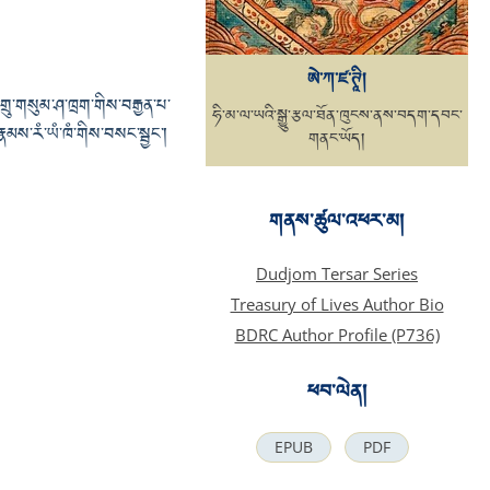
ཨེ་ཀ་ཛ་ཊཱི།
་གྲུ་གསུམ་ཤ་ཁྲག་གིས་བརྒྱན་པ་
ཧི་མ་ལ་ཡའི་སྒྱུ་རྩལ་ཐོན་ཁུངས་ནས་བདག་དབང་
མས་རཾ་ཡཾ་ཁཾ་གིས་བསང་སྦྱང་།
གནང་ཡོད།
གནས་ཚུལ་འཕར་མ།
Dudjom Tersar Series
Treasury of Lives Author Bio
BDRC Author Profile (P736)
ཕབ་ལེན།
EPUB
PDF