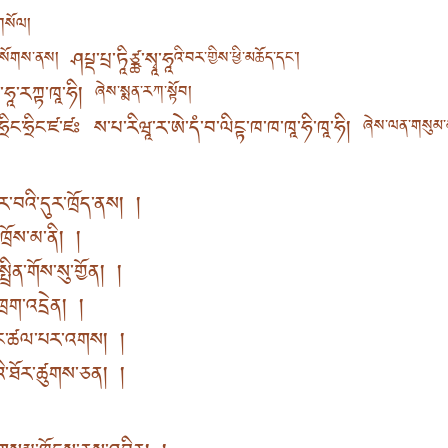
གསོལ།
ཤཔྡ་པྲ་ཏཱིཙྪ་སྭཱ་ཧཱ
སོགས་ནས།
འི་བར་གྱིས་ཕྱི་མཆོད་དང་།
་ཧཱ་རཀྟ་ཁཱ་ཧི།
ཞེས་སྨན་རཀ་སྟོབ།
་ཧྲིང་ཧྲིང་ཛ་ཛཿ ས་པ་རིཝཱ་ར་ཨེ་དཾ་བ་ལིངྟ་ཁ་ཁ་ཁཱ་ཧི་ཁཱ་ཧི།
ཞེས་ལན་གསུམ་མ
ར་བའི་དུར་ཁྲོད་ནས། །
ཁྲོས་མ་ནི། །
ྲིན་གོས་སུ་གྱོན། །
ཁྲག་འདྲེན། །
སྙིང་ཚལ་པར་འགས། །
འི་ཐོར་ཚུགས་ཅན། །