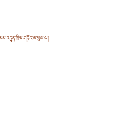
མ་བདུན་གྱིས་གཏོར་མ་ཕུལ་ལ།