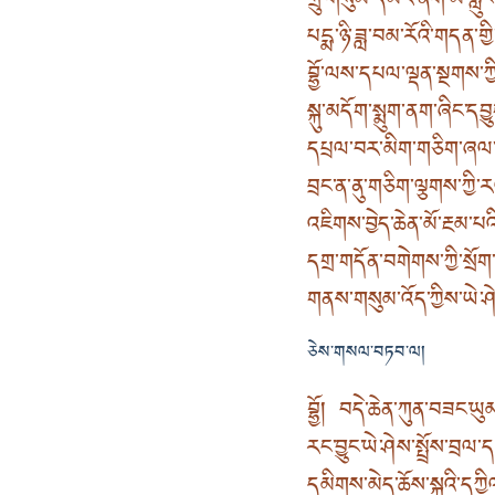
གྲུ་གསུམ་དམར་ནག་མེ་རླུ
པདྨ་ཉི་ཟླ་བམ་རོའི་གདན་གྱི་
བྷྱོ་ལས་དཔལ་ལྡན་སྔགས་ཀྱི
སྐུ་མདོག་སྨུག་ནག་ཞིང་དབ
དཔྲལ་བར་མིག་གཅིག་ཞལ
བྲང་ན་ནུ་གཅིག་ལྕགས་ཀྱི
འཇིགས་བྱེད་ཆེན་མོ་རྔམ་པའ
དགྲ་གདོན་བགེགས་ཀྱི་སྲོག
གནས་གསུམ་འོད་ཀྱིས་ཡེ་ཤེ
ཅེས་གསལ་བཏབ་ལ།
བྷྱོ། བདེ་ཆེན་ཀུན་བཟང་ཡ
རང་བྱུང་ཡེ་ཤེས་སྤྲོས་བྲལ་
དམིགས་མེད་ཆོས་སྐུའི་དཀ