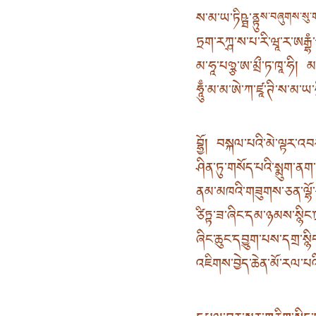
ས་མ་ཡ་ཏིཥྠ་ནྟུ
ས་བཞུགས་སུ་
ཏྲག་རཀྴ་ས་པ་རི་ཝཱ་ར་ཨརྒྷཾ་
མ་ཧཱ་པཉྩ་ཨ་མྲྀ་ཏ་ཁཱ་ཧི། མ
ཧཱུྃ་མ་མ་ཨེ་ཀ་ཛཱ་ཊི་ས་མ་ཡ
བྷྱོ། བསྐལ་པའི་མེ་ལྟར་འབ
ཤིན་ཏུ་གསོད་པའི་སྨུག་ནག་
ནམ་མཁའི་གཟུགས་ཅན་ལྷོ་སྤ
ཙིཏྟ་ཟ་ཞིང་དམ་ཉམས་སྙིང་
ཞིང་ཆུང་དབྱུག་པས་དགྲ་
འཇིགས་བྱེད་ཆེན་མོ་རལ་པ