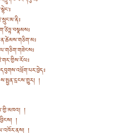
ང་འཁྲུགས་པའི་དབུས༔
སྟེང་༔
་སྲུང་མ་ནི༔
ྱུག་ཙིཏྟ་བསྣམས༔
་ན་ཚེམས་གཅིག་མ༔
་རལ་གཅིག་གཟེངས༔
ི་གར་གྱིས་རོལ༔
་དབུགས་འཕྲོག་པར་བྱེད༔
ས་སྤྱན་དྲངས་གྱུར། །
ུམ་གྱི་མཁའ། །
དབྱིངས། །
ྱིལ་འཁོར་ནས། །