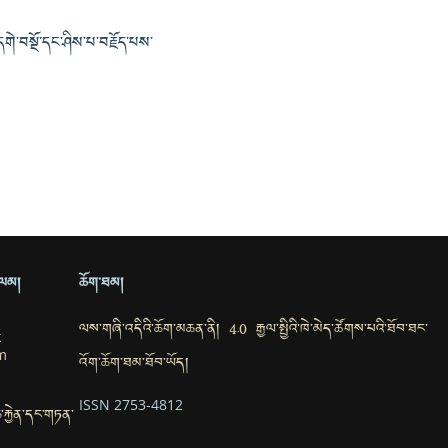
གེ་བསྔོ་དང་ཤིས་པ་བརྗོད་པས་
ྲ་ལམ།
ཆོག་ཐམ།
ལས་གཞི་འདིའི་ཆོག་མཆན་ནི། 4.0 རྒྱལ་སྤྱིའི་ཁེ་མེད་ཚོགས་པའི་ཐོབ་ཐང་
k
m
འོག་ཆོག་ཐམ་ཐོབ་ཡོད།
ISSN 2753-4812
་ཆ་རྐྱེན་དང་གཏན་