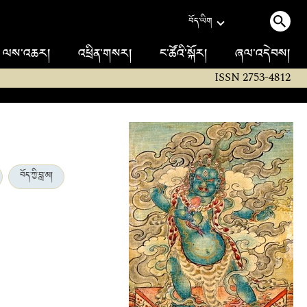
བོད་ཡིག
ལས་འཆར།
འཕྲིན་གསར།
ང་ཚོའི་སྐོར།
ཞལ་འདེབས།
ISSN 2753-4812
བོད་ཀྱི་བླ་མ།