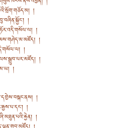
་གསུམ་ཁོངས་ནས་འབྱིན། །
ི་སྲོག་གཅོད་མ། །
ུ་བཞིན་སྐྱོང་། །
ཏོར་འདི་གསོལ་ལ། །
མས་གཤེད་མ་མཛོད། །
འདི་གསོལ་ལ། །
ལས་སྒྲུབ་པར་མཛོད། །
་མ་ཡ། །
མ་དགྱེས་བསྐང་ནས། །
རྒྱས་པ་དང་། །
་མཐུན་པའི་རྐྱེན། །
ལྷུན་གྲུབ་མཛོད། །