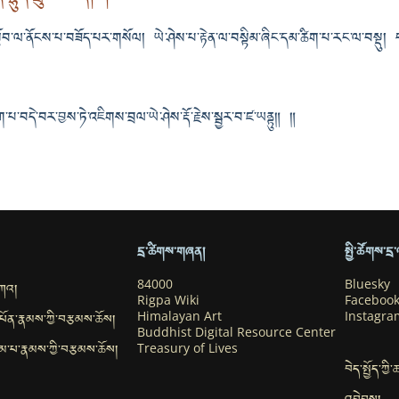
ོབ་ལ་ནོངས་པ་བཟོད་པར་གསོལ། ཡེ་ཤེས་པ་རྟེན་ལ་བསྟིམ་ཞིང་དམ་ཚིག་པ་རང་ལ་བསྡུ། ད
ག་པ་བདེ་བར་བྱས་ཏེ་འཇིགས་བྲལ་ཡེ་ཤེས་རྡོ་རྗེས་སྦྱར་བ་ཛ་ཡནྟུ༎ ༎
དྲ་ཚིགས་གཞན།
སྤྱི་ཚོགས་ད
བཀའ།
84000
Bluesky
Rigpa Wiki
Faceboo
་དཔོན་རྣམས་ཀྱི་བརྩམས་ཆོས།
Himalayan Art
Instagra
Buddhist Digital Resource Center
ུ་དམ་པ་རྣམས་ཀྱི་བརྩམས་ཆོས།
Treasury of Lives
བེད་སྤྱོད་ཀྱི