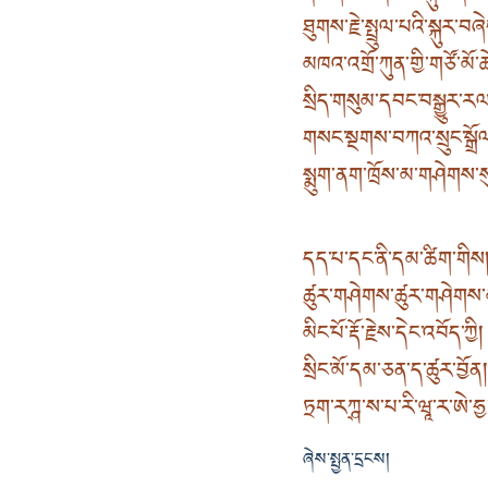
ཐུགས་རྗེ་སྤྲུལ་པའི་སྐུར་བ
མཁའ་འགྲོ་ཀུན་གྱི་གཙོ་མོ་ཆ
སྲིད་གསུམ་དབང་བསྒྱུར་ར
གསང་སྔགས་བཀའ་སྲུང་སྒྲོ
སྨུག་ནག་ཁྲོས་མ་གཤེགས་
དད་པ་དང་ནི་དམ་ཚིག་གིས
ཚུར་གཤེགས་ཚུར་གཤེགས་མ
མིང་པོ་རྡོ་རྗེས་དེང་འབོད་ཀྱི
སྲིང་མོ་དམ་ཅན་ད་ཚུར་བྱོན
ཏྲག་རཀྴ་ས་པ་རི་ཝཱ་ར་ཨེ་ཧྱ
ཞེས་སྤྱན་དྲངས།