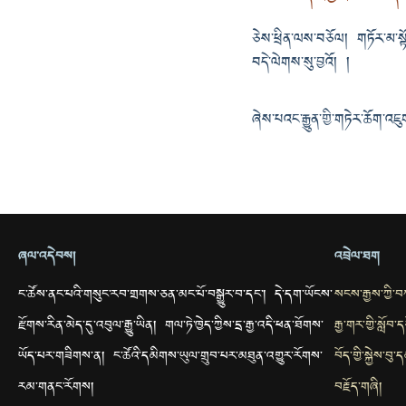
ཅེས་ཕྲིན་ལས་བཅོལ། གཏོར་མ་སྟ
བདེ་ལེགས་སུ་བྱའོ། །
ཞེས་པའང་རྒྱུན་གྱི་གཏེར་ཆོག་འཇུ
ཞལ་འདེབས།
འབྲེལ་ཐག
ང་ཚོས་ནང་པའི་གསུང་རབ་གྲགས་ཅན་མང་པོ་བསྒྱུར་བ་དང་། དེ་དག་ཡོངས་
སངས་རྒྱས་ཀྱི་
རྫོགས་རིན་མེད་དུ་འབུལ་རྒྱུ་ཡིན། གལ་ཏེ་ཁྱེད་ཀྱིས་དྲ་རྒྱ་འདི་ཕན་ཐོགས་
རྒྱ་གར་གྱི་སློབ
ཡོད་པར་གཟིགས་ན། ང་ཚོའི་དམིགས་ཡུལ་གྲུབ་པར་མཐུན་འགྱུར་རོགས་
བོད་གྱི་སྐྱེས་བ
རམ་གནང་རོགས།
བརྗོད་གཞི།