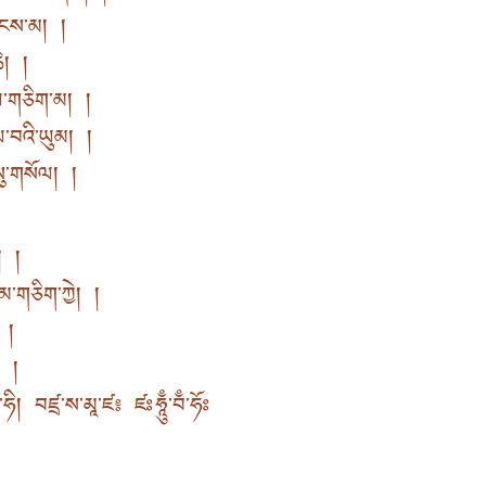
ཞེངས་མ། །
ེ། །
ལ་གཅིག་མ། །
ལ་བའི་ཡུམ། །
སུ་གསོལ། །
། །
་གཅིག་ཀྱེ། །
། །
། །
་ཧི། བཛྲ་ས་མཱ་ཛ༔ ཛཿཧཱུྃ་བྃ་ཧོཿ