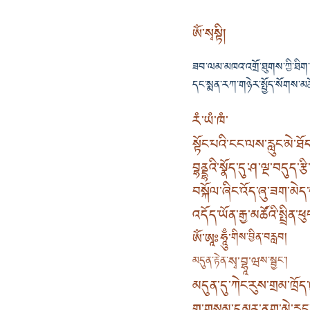
ཨོཾ་སྭསྟི།
ཟབ་ལམ་མཁའ་འགྲོ་ཐུགས་ཀྱི་ཐིག་ལ
དང་སྨན་རཀ་གཉེར་སྤྱོད་སོགས་མཆ
རཾ་ཡཾ་ཁཾ་
སྟོང་པའི་ངང་ལས་རླུང་མེ་ཐོད་
བྷནྡྷའི་སྣོད་དུ་ཤ་ལྔ་བདུད་རྩ
བསྐོལ་ཞིང་འོད་ཞུ་ཟག་མེད་
འདོད་ཡོན་རྒྱ་མཚོའི་སྤྲིན་ཕ
ཨོཾ་ཨཱཿཧཱུྃ་
གིས་བྱིན་བརླབ།
སྭ་བྷཱ་ཝ
མདུན་རྟེན་
ས་སྦྱང་།
མདུན་དུ་ཀེང་རུས་གྲམ་ཁྲོད་