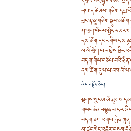
དཔྲལ་བར་སྤྱན་གཅིག་སྲིད
ཞལ་ན་ཚེམས་གཅིག་དགྲ་བོའ
བྲང་ན་ནུ་གཅིག་སྒྲུབ་མཆོག་བ
ཤ་ཁྲག་ལོངས་སྤྱོད་དམར་ག
དམ་ཚིག་དབང་གིས་དམ་ཉ
མ་མོ་སྲོག་ལ་དགྱེས་ཕྱིར་
བདག་གིས་བཅོལ་བའི་ཕྲིན་
དམ་ཚིག་དུས་ལ་བབ་བོ་ས
ཞེས་བསྟོད་ཅིང་།
སྔགས་སྲུང་མ་མོ་ཐུགས་ད
གསང་ཆེན་བསྟན་པ་དར་ཞིང་
བདག་ཅག་འགལ་རྐྱེན་ཀུན་ཞི
མ་ཚང་མེད་འབྱོར་བསམ་དོན་