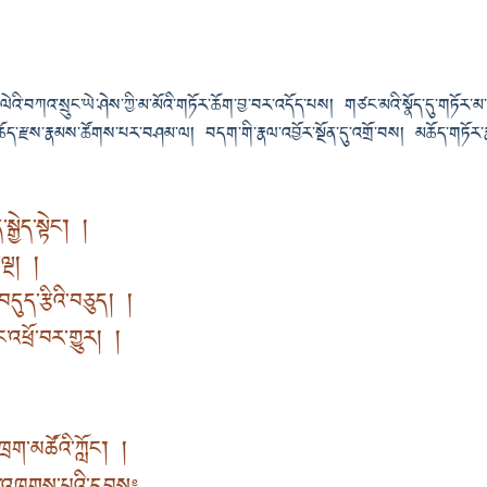
ེའི་བཀའ་སྲུང་ཡེ་ཤེས་ཀྱི་མ་མོའི་གཏོར་ཆོག་བྱ་བར་འདོད་པས། གཙང་མའི་སྣོད་དུ་གཏོར་མ
ོད་རྫས་རྣམས་ཚོགས་པར་བཤམ་ལ། བདག་གི་རྣལ་འབྱོར་སྔོན་དུ་འགྲོ་བས། མཆོད་གཏོར་རྣ
སྒྱེད་སྟེང་། །
ི་ལྔ། །
བདུད་རྩིའི་བཅུད། །
ུང་འཕྲོ་བར་གྱུར། །
ཁྲག་མཚོའི་ཀློང་། །