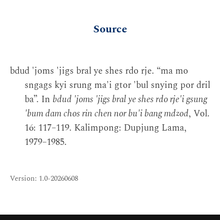
Source
bdud 'joms 'jigs bral ye shes rdo rje. “ma mo
sngags kyi srung ma'i gtor 'bul snying por dril
ba”. In
bdud 'joms 'jigs bral ye shes rdo rje'i gsung
'bum dam chos rin chen nor bu'i bang mdzod
, Vol.
16: 117–119. Kalimpong: Dupjung Lama,
1979–1985.
Version: 1.0-20260608