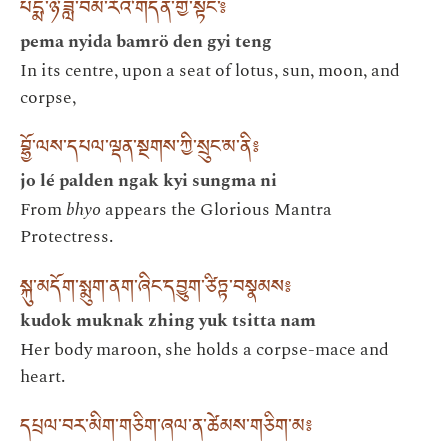
པདྨ་ཉི་ཟླ་བམ་རོའི་གདན་གྱི་སྟེང་༔
pema nyida bamrö den gyi teng
In its centre, upon a seat of lotus, sun, moon, and
corpse,
བྷྱོ་ལས་དཔལ་ལྡན་སྔགས་ཀྱི་སྲུང་མ་ནི༔
jo lé palden ngak kyi sungma ni
From
bhyo
appears the Glorious Mantra
Protectress.
སྐུ་མདོག་སྨུག་ནག་ཞིང་དབྱུག་ཙིཏྟ་བསྣམས༔
kudok muknak zhing yuk tsitta nam
Her body maroon, she holds a corpse-mace and
heart.
དཔྲལ་བར་མིག་གཅིག་ཞལ་ན་ཚེམས་གཅིག་མ༔