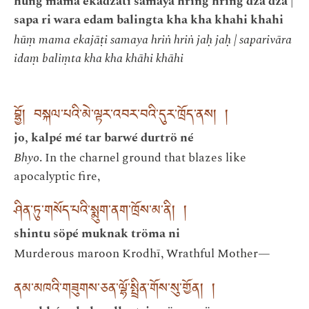
hung mama ekadzati samaya hring hring dza dza |
sapa ri wara edam balingta kha kha khahi khahi
hūṃ mama ekajāṭi samaya hriṅ hriṅ jaḥ jaḥ | saparivāra
idaṃ baliṃta kha kha khāhi khāhi
བྷྱོ། བསྐལ་པའི་མེ་ལྟར་འབར་བའི་དུར་ཁྲོད་ནས། །
jo, kalpé mé tar barwé durtrö né
Bhyo
. In the charnel ground that blazes like
apocalyptic fire,
ཤིན་ཏུ་གསོད་པའི་སྨུག་ནག་ཁྲོས་མ་ནི། །
shintu söpé muknak tröma ni
Murderous maroon Krodhī, Wrathful Mother—
ནམ་མཁའི་གཟུགས་ཅན་ལྷོ་སྤྲིན་གོས་སུ་གྱོན། །