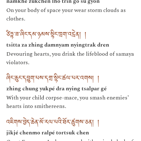
namkhé zukchen lho trin gö su gyön
On your body of space your wear storm clouds as
clothes.
ཙིཏྟ་ཟ་ཞིང་དམ་ཉམས་སྙིང་ཁྲག་འདྲེན། །
tsitta za zhing damnyam nyingtrak dren
Devouring hearts, you drink the lifeblood of samaya
violators.
ཞིང་ཆུང་དབྱུག་པས་དགྲ་སྙིང་ཚལ་པར་འགས། །
zhing chung yukpé dra nying tsalpar gé
With your child corpse-mace, you smash enemies’
hearts into smithereens.
འཇིགས་བྱེད་ཆེན་མོ་རལ་པའི་ཐོར་ཚུགས་ཅན། །
jikjé chenmo ralpé tortsuk chen