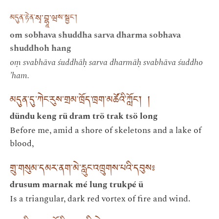
སྭ་བྷཱ་ཝ
མདུན་རྟེན་
ས་སྦྱང་།
om sobhava shuddha sarva dharma sobhava
shuddhoh hang
oṃ svabhāva śuddhāḥ sarva dharmāḥ svabhāva śuddho
’ham.
མདུན་དུ་ཀེང་རུས་གྲམ་ཁྲོད་ཁྲག་མཚོའི་ཀློང་། །
dündu keng rü dram trö trak tsö long
Before me, amid a shore of skeletons and a lake of
blood,
གྲུ་གསུམ་དམར་ནག་མེ་རླུང་འཁྲུགས་པའི་དབུས༔
drusum marnak mé lung trukpé ü
Is a triangular, dark red vortex of fire and wind.