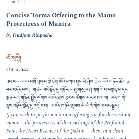
Concise Torma Offering to the Mamo
Protectress of Mantra
by Dudjom Rinpoche
ཨོཾ་སྭསྟི།
Oṃ svasti.
ཟབ་ལམ་མཁའ་འགྲོ་ཐུགས་ཀྱི་ཐིག་ལེའི་བཀའ་སྲུང་ཡེ་ཤེས་ཀྱི་མ་མོའི་གཏོར་ཆོག་བྱ་
བར་འདོད་པས། གཙང་མའི་སྣོད་དུ་གཏོར་མ་གྲུ་གསུམ་ཤ་ཁྲག་གིས་བརྒྱན་པ་དང་
སྨན་རཀ་གཉེར་སྤྱོད་སོགས་མཆོད་རྫས་རྣམས་ཚོགས་པར་བཤམ་ལ། བདག་གི་
རྣལ་འབྱོར་སྔོན་དུ་འགྲོ་བས། མཆོད་གཏོར་རྣམས་རཾ་ཡཾ་ཁཾ་གིས་བསང་སྦྱང་།
If you wish to perform a torma offering rite for the wisdom
mamo—the protectress of the teachings of the Profound
Path, the Heart Essence of the Ḍākinī —then, in a clean
vessel, arrange a triangular torma adorned with meat and