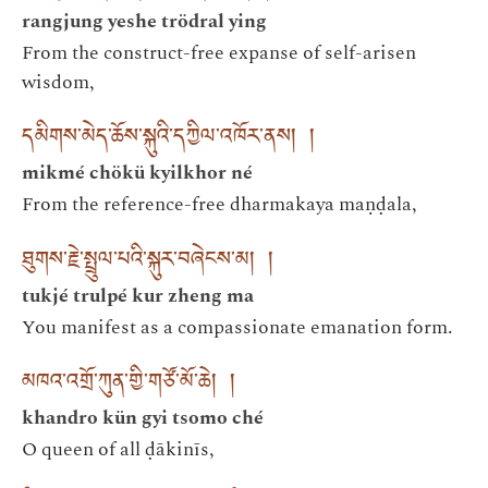
rangjung yeshe trödral ying
From the construct-free expanse of self-arisen
wisdom,
དམིགས་མེད་ཆོས་སྐུའི་དཀྱིལ་འཁོར་ནས། །
mikmé chökü kyilkhor né
From the reference-free dharmakaya maṇḍala,
ཐུགས་རྗེ་སྤྲུལ་པའི་སྐུར་བཞེངས་མ། །
tukjé trulpé kur zheng ma
You manifest as a compassionate emanation form.
མཁའ་འགྲོ་ཀུན་གྱི་གཙོ་མོ་ཆེ། །
khandro kün gyi tsomo ché
O queen of all ḍākinīs,