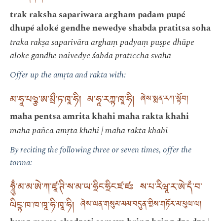
trak raksha sapariwara argham padam pupé
dhupé aloké gendhe newedye shabda pratitsa soha
traka rakṣa saparivāra arghaṃ padyaṃ puṣpe dhūpe
āloke gandhe naivedye śabda pratīccha svāhā
Offer up the amṛta and rakta with:
མ་ཧཱ་པཉྩ་ཨ་མྲྀ་ཏ་ཁཱ་ཧི། མ་ཧཱ་རཀྟ་ཁཱ་ཧི།
ཞེས་སྨན་རཀ་སྟོབ།
maha pentsa amrita khahi maha rakta khahi
mahā pañca amṛta khāhi | mahā rakta khāhi
By reciting the following three or seven times, offer the
torma:
ཧཱུྃ་མ་མ་ཨེ་ཀ་ཛཱ་ཊི་ས་མ་ཡ་ཧྲིང་ཧྲིང་ཛ་ཛཿ ས་པ་རིཝཱ་ར་ཨེ་དཾ་བ་
ལིངྟ་ཁ་ཁ་ཁཱ་ཧི་ཁཱ་ཧི།
ཞེས་ལན་གསུམ་མམ་བདུན་གྱིས་གཏོར་མ་ཕུལ་ལ།