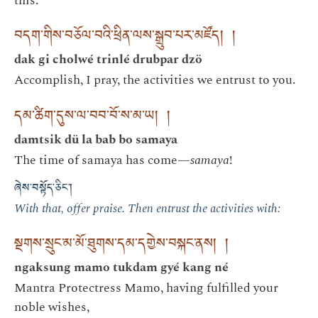
this.
བདག་གིས་བཅོལ་བའི་ཕྲིན་ལས་སྒྲུབ་པར་མཛོད། །
dak gi cholwé trinlé drubpar dzö
Accomplish, I pray, the activities we entrust to you.
དམ་ཚིག་དུས་ལ་བབ་བོ་ས་མ་ཡ། །
damtsik dü la bab bo samaya
The time of samaya has come—
samaya
!
ཞེས་བསྟོད་ཅིང་།
With that, offer praise. Then entrust the activities with:
སྔགས་སྲུང་མ་མོ་ཐུགས་དམ་དགྱེས་བསྐང་ནས། །
ngaksung mamo tukdam gyé kang né
Mantra Protectress Mamo, having fulfilled your
noble wishes,