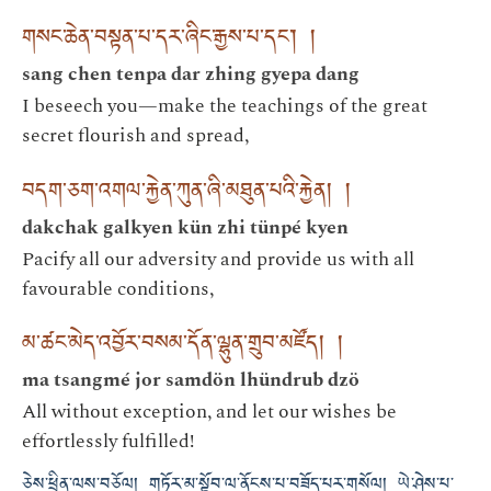
གསང་ཆེན་བསྟན་པ་དར་ཞིང་རྒྱས་པ་དང་། །
sang chen tenpa dar zhing gyepa dang
I beseech you—make the teachings of the great
secret flourish and spread,
བདག་ཅག་འགལ་རྐྱེན་ཀུན་ཞི་མཐུན་པའི་རྐྱེན། །
dakchak galkyen kün zhi tünpé kyen
Pacify all our adversity and provide us with all
favourable conditions,
མ་ཚང་མེད་འབྱོར་བསམ་དོན་ལྷུན་གྲུབ་མཛོད། །
ma tsangmé jor samdön lhündrub dzö
All without exception, and let our wishes be
effortlessly fulfilled!
ཅེས་ཕྲིན་ལས་བཅོལ། གཏོར་མ་སྟོབ་ལ་ནོངས་པ་བཟོད་པར་གསོལ། ཡེ་ཤེས་པ་