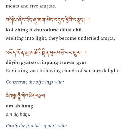
meats and five amṛtas.
བསྐོལ་ཞིང་འོད་ཞུ་ཟག་མེད་བདུད་རྩིའི་བཅུད། །
kol zhing ö zhu zakmé dütsi chü
Melting into light, they become undefiled amṛta,
འདོད་ཡོན་རྒྱ་མཚོའི་སྤྲིན་ཕུང་འཕྲོ་བར་གྱུར། །
döyön gyatsö trinpung trowar gyur
Radiating vast billowing clouds of sensory delights.
Consecrate the offerings with:
ཨོཾ་ཨཱཿཧཱུྃ་
གིས་བྱིན་བརླབ།
om ah hung
oṃ āḥ hūṃ.
Purify the frontal support with: