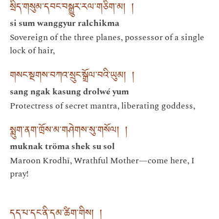
སྲིད་གསུམ་དབང་བསྒྱུར་རལ་གཅིག་མ། །
si sum wanggyur ralchikma
Sovereign of the three planes, possessor of a single
lock of hair,
གསང་སྔགས་བཀའ་སྲུང་སྒྲོལ་བའི་ཡུམ། །
sang ngak kasung drolwé yum
Protectress of secret mantra, liberating goddess,
སྨུག་ནག་ཁྲོས་མ་གཤེགས་སུ་གསོལ། །
muknak tröma shek su sol
Maroon Krodhī, Wrathful Mother—come here, I
pray!
དད་པ་དང་ནི་དམ་ཚིག་གིས། །