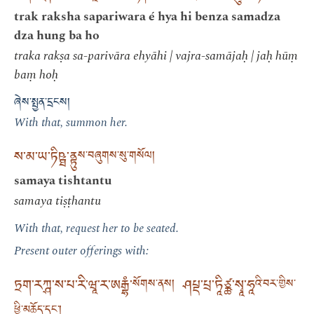
trak raksha sapariwara é hya hi benza samadza
dza hung ba ho
traka rakṣa sa-parivāra ehyāhi | vajra-samājaḥ | jaḥ hūṃ
baṃ hoḥ
ཞེས་སྤྱན་དྲངས།
With that, summon her.
ས་མ་ཡ་ཏིཥྠ་ནྟུ
ས་བཞུགས་སུ་གསོལ།
samaya tishtantu
samaya tiṣṭhantu
With that, request her to be seated.
Present outer offerings with:
ཏྲག་རཀྴ་ས་པ་རི་ཝཱ་ར་ཨརྒྷཾ་
ཤཔྡ་པྲ་ཏཱིཙྪ་སྭཱ་ཧཱ
སོགས་ནས།
འི་བར་གྱིས་
ཕྱི་མཆོད་དང་།