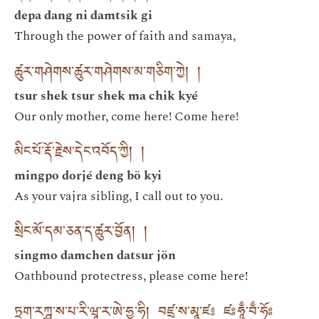
depa dang ni damtsik gi
Through the power of faith and samaya,
ཚུར་གཤེགས་ཚུར་གཤེགས་མ་གཅིག་ཀྱེ། །
tsur shek tsur shek ma chik kyé
Our only mother, come here! Come here!
མིང་པོ་རྡོ་རྗེས་དེང་འབོད་ཀྱི། །
mingpo dorjé deng bö kyi
As your vajra sibling, I call out to you.
སྲིང་མོ་དམ་ཅན་ད་ཚུར་བྱོན། །
singmo damchen datsur jön
Oathbound protectress, please come here!
ཏྲག་རཀྴ་ས་པ་རི་ཝཱ་ར་ཨེ་ཧྱ་ཧི། བཛྲ་ས་མཱ་ཛ༔ ཛཿཧཱུྃ་བྃ་ཧོཿ