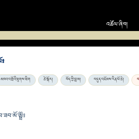
འཚོལ་ཞིབ།
ོ༔
མཁའ་འགྲོའི་ཐུགས་ཐིག
ཚེ་སྐོར།
བོད་ཀྱི་བླ་མ།
བདུད་འཇོམས་རིན་པོ་ཆེ།
བ
་ཟབ་མོ་ཨྠིྀ༔