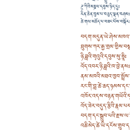
ཌཱ་ཀིའི་མཎྜལ་དབུས་ཉིད་དུ༔
རིན་ཆེན་བུམ་པ་བཅུད་ལྡན་བཤམ༔
ཚེ་གལ་མཆོད་པ་བཟང་པོས་བསྐོར
བདག་མདུན་ཡེ་ཤེས་མཁའ་འ
ཐུགས་ཀར་རྒྱ་གྲམ་གྱིས་བ
ཉི་ཟླའི་གྭའུའི་དབུས་སུ་ཧྲཱིཿ
འོད་འབར་ཉི་ཟླའི་ཁ་བྱེ་ནས༔
ནམ་མཁའི་མཐའ་ཁྱབ་སྤྲོས
རང་གི་བླ་ཚེ་ཆད་ཉམས་དང་
འཁོར་འདས་བརྟན་གཡོའི་ད
འོད་ཟེར་བདུད་རྩིའི་རྣམ་པ
བདག་དང་སྒྲུབ་པའི་རྫས་ལ
འཆི་མེད་ཚེ་ཡི་དངོས་གྲུབ་ད