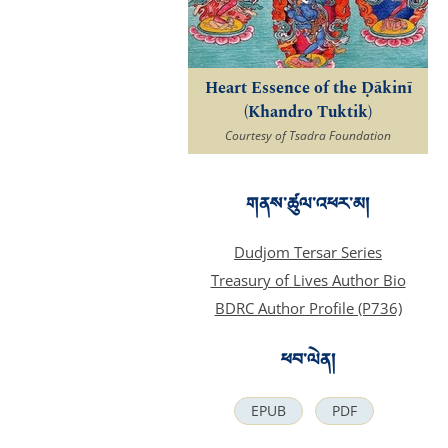
Heart Essence of the Ḍākinī
(Khandro Tuktik)
Courtesy of Tsadra Foundation
གནས་ཚུལ་འཕར་མ།
Dudjom Tersar Series
Treasury of Lives Author Bio
BDRC Author Profile (P736)
ཕབ་ལེན།
EPUB
PDF