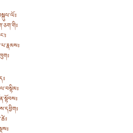
སྐུལ་ལོ༔
དག་ཅག་གི༔
ང་༔
ོག་པ་རྣམས༔
ཁུག༔
ུད༔
་ལ་བསྟིམ༔
ོན་སྟོབས༔
བས་དབྱིག༔
་ཚེ༔
སྡུས༔