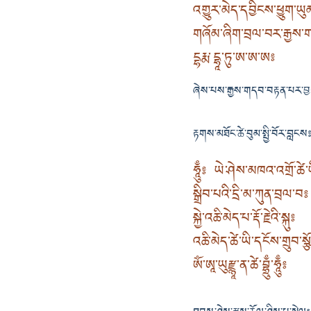
འགྱུར་མེད་དབྱིངས་ཕྱུག་ཡུམ་
གཞོམ་ཞིག་བྲལ་བར་རྒྱས་
དྷརྨ་དྷཱ་ཏུ་ཨ་ཨ་ཨ༔
ཞེས་པས་རྒྱས་གདབ་བརྟན་པར་བྱ
རྟགས་མཐོང་ཚེ་བུམ་སྤྱི་བོར་བླངས
ཧཱུྃ༔ ཡེ་ཤེས་མཁའ་འགྲོ་ཚ
སྒྲིབ་པའི་དྲི་མ་ཀུན་བྲལ་བ༔
སྐྱེ་འཆི་མེད་པ་རྡོ་རྗེའི་སྐུ༔
འཆི་མེད་ཚེ་ཡི་དངོས་གྲུབ་ས
ཨོཾ་ཨཱ་ཡུརྫྙཱ་ན་ཚེ་བྷྲུྃ་ཧཱུྃ༔