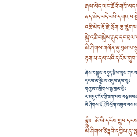
རྒས་མེད་ལང་ཚོའི་གཟི་མདང
ནད་མེད་བདེ་བའི་དགའ་བ་ས
འཆི་མེད་རྡོ་རྗེ་སྲོག་རྩ་ཚུགས
སྐྱེ་འཆི་བསྒྲེས་རྒུད་དང་བྲལ
མི་ཤིགས་གཞོན་ནུ་བུམ་པ་སྐ
རྟག་པ་དམ་པའི་དངོས་གྲུབ་
ཞེས་བསྐུལ་བདུད་རྩིས་ལུས་གང་བ
དྭངས་མ་ཧྲཱིཿལ་འདུས་ནས་སུ༔
གྭའུ་ཁ་འགྲིགས་རྒྱ་གྲམ་གྱི༔
རྭ་མདུད་འོད་ཀྱི་ཐག་པས་བསྡམས༔
མི་ཤིགས་རྡོ་རྗེའི་སྲོག་འགྲུབ་བསམ
བྷྲུྃ༔ ཚེ་ཡི་དངོས་གྲུབ་དྭ
མི་ཤིགས་ཙིཏྟའི་དཀྱིལ་དུ་ས