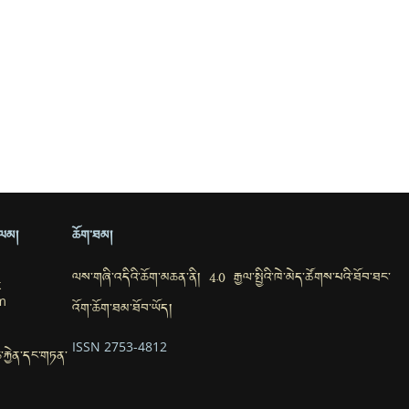
ྲ་ལམ།
ཆོག་ཐམ།
ལས་གཞི་འདིའི་ཆོག་མཆན་ནི། 4.0 རྒྱལ་སྤྱིའི་ཁེ་མེད་ཚོགས་པའི་ཐོབ་ཐང་
k
m
འོག་ཆོག་ཐམ་ཐོབ་ཡོད།
ISSN 2753-4812
་ཆ་རྐྱེན་དང་གཏན་