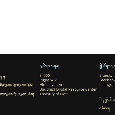
དྲ་ཚིགས་གཞན།
སྤྱི་ཚོགས་ད
བཀའ།
84000
Bluesky
Rigpa Wiki
Faceboo
་དཔོན་རྣམས་ཀྱི་བརྩམས་ཆོས།
Himalayan Art
Instagra
Buddhist Digital Resource Center
ུ་དམ་པ་རྣམས་ཀྱི་བརྩམས་ཆོས།
Treasury of Lives
བེད་སྤྱོད་ཀྱི
འབེབས།