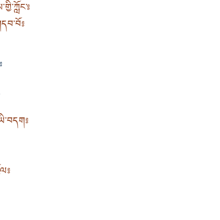
གྱི་ཀློང་༔
གདབ་བོ༔
༔
༔
ེ་ཡི་བདག༔
ྩོལ༔