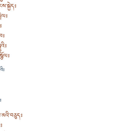
ས་སྐྱེད༔
ྤེལ༔
༔
་བ༔
ུའི༔
སྩོལ༔
འི༔
༔
ངས་མའི་བཅུད༔
ྦ༔