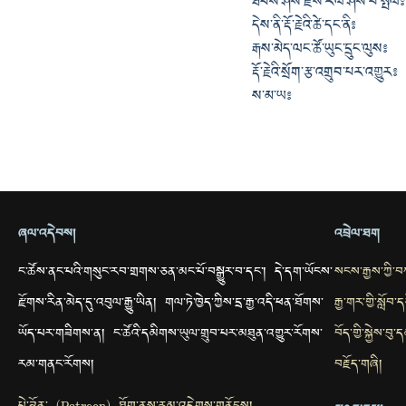
ཐབས་ཤེས་རྫས་རོལ་ཤིས་པ་སྤེལ༔
དེས་ནི་རྡོ་རྗེའི་ཚེ་དང་ནི༔
རྒས་མེད་ལང་ཚོ་ཡུང་དྲུང་ལུས༔
རྡོ་རྗེའི་སྲོག་རྩ་འགྲུབ་པར་འགྱུར༔
ས་མ་ཡ༔
ཞལ་འདེབས།
འབྲེལ་ཐག
ང་ཚོས་ནང་པའི་གསུང་རབ་གྲགས་ཅན་མང་པོ་བསྒྱུར་བ་དང་། དེ་དག་ཡོངས་
སངས་རྒྱས་ཀྱི་
རྫོགས་རིན་མེད་དུ་འབུལ་རྒྱུ་ཡིན། གལ་ཏེ་ཁྱེད་ཀྱིས་དྲ་རྒྱ་འདི་ཕན་ཐོགས་
རྒྱ་གར་གྱི་སློབ
ཡོད་པར་གཟིགས་ན། ང་ཚོའི་དམིགས་ཡུལ་གྲུབ་པར་མཐུན་འགྱུར་རོགས་
བོད་གྱི་སྐྱེས་བ
རམ་གནང་རོགས།
བརྗོད་གཞི།