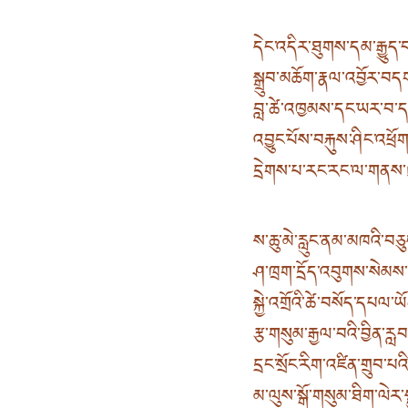
དེང་འདིར་ཐུགས་དམ་རྒྱུད་བ
སྒྲུབ་མཆོག་རྣལ་འབྱོར་བ
བླ་ཚེ་འཁྱམས་དང་ཡར་བ་ད
འབྱུང་པོས་བརྐུས་ཤིང་འཕྲ
དྲེགས་པ་རང་རང་ལ་གནས་
ས་ཆུ་མེ་རླུང་ནམ་མཁའི་བཅ
ཤ་ཁྲག་དྲོད་འབུགས་སེམས
སྐྱེ་འགྲོའི་ཚེ་བསོད་དཔལ་ཡ
རྩ་གསུམ་རྒྱལ་བའི་བྱིན་རླ
དྲང་སྲོང་རིག་འཛིན་གྲུབ་པའི
མ་ལུས་སྒོ་གསུམ་ཐིག་ལེར་