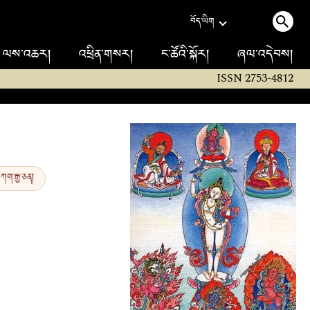
བོད་ཡིག
ལས་འཆར།
འཕྲིན་གསར།
ང་ཚོའི་སྐོར།
ཞལ་འདེབས།
ISSN 2753-4812
ཀག་རྒྱ་ཅན།