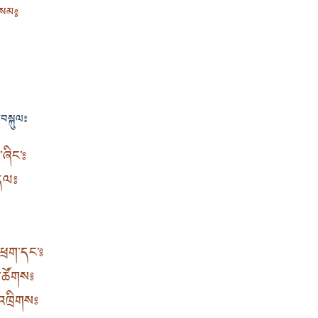
༔
སམ
བསྐུལ༔
་ཞིང་༔
་དལ༔
་ཕྲག་དང་༔
ི་ཚོགས༔
་འཁྲིགས༔