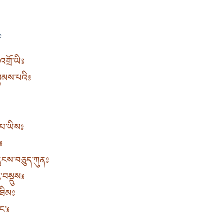
༔
གྲོ་ཡི༔
སྡམས་པའི༔
་པ་ཡིས༔
༔
ྭངས་བཅུད་ཀུན༔
ར་བསྡུས༔
་ཐིམ༔
ང་༔