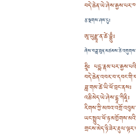
བདེ་ཆེན་ཡེ་ཤེས་རྒྱས་པར་
བ
རྩ་སྔགས་ཤམ་དུ༔
ཨཱ་ཡུརྫྙཱ་ན་ཚེ་བྷྲུྃ༔
ཞེས་བཟླ་ཐུན་མཚམས་ཚེ་འགུགས་
ཧྲཱིཿ པདྨ་རྣམ་པར་རྒྱས་པའི
བདེ་ཆེན་འབར་བ་དབང་གི
ཟླ་གམ་ཚེ་ཡི་ཕོ་བྲང་ནས༔
འཆི་མེད་ཡེ་ཤེས་དྷཱ་ཀིནཱི༔
རིགས་ཀྱི་མཁའ་འགྲོ་འབུམ
ཡང་སྤྲུལ་ཕོ་ཉ་མགྱོགས་མའ
གྲངས་མེད་ཉི་ཟེར་རྡུལ་ལྟར