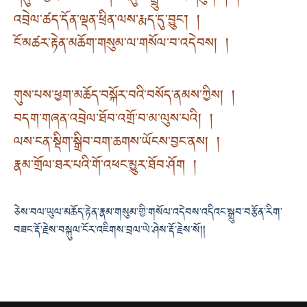
འབྲེལ་ཚད་དོན་ལྡན་ཕྲིན་ལས་རྨད་དུ་བྱུང་། །
ངོ་མཚར་རྟེན་མཆོག་གསུམ་ལ་གསོལ་བ་འདེབས། །
གུས་པས་ཕྱག་མཆོད་བསྐོར་བའི་བསོད་ནམས་ཀྱིས། །
བདག་གཞན་འབྲེལ་ཐོབ་འགྲོ་བ་མ་ལུས་པའི། །
ལས་ངན་སྡིག་སྒྲིབ་བག་ཆགས་ཡོངས་བྱང་ནས། །
རྣམ་གྲོལ་ཐར་པའི་གོ་འཕང་མྱུར་ཐོབ་ཤོག །
ཅེས་བལ་ཡུལ་མཆོད་རྟེན་རྣམ་གསུམ་གྱི་གསོལ་འདེབས་འདིའང་སྒྲུབ་བརྩོན་རིག་
བཟང་རྡོ་རྗེས་བསྐུལ་ངོར་འཇིགས་བྲལ་ཡེ་ཤེས་རྡོ་རྗེས་སོ།།