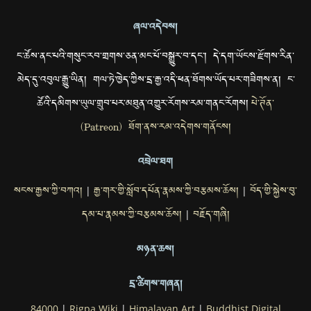
ཞལ་འདེབས།
ང་ཚོས་ནང་པའི་གསུང་རབ་གྲགས་ཅན་མང་པོ་བསྒྱུར་བ་དང་། དེ་དག་ཡོངས་རྫོགས་རིན་
མེད་དུ་འབུལ་རྒྱུ་ཡིན། གལ་ཏེ་ཁྱེད་ཀྱིས་དྲ་རྒྱ་འདི་ཕན་ཐོགས་ཡོད་པར་གཟིགས་ན། ང་
ཚོའི་དམིགས་ཡུལ་གྲུབ་པར་མཐུན་འགྱུར་རོགས་རམ་གནང་རོགས།
པེ་ཊོན་
(Patreon) ཐོག་ནས་རམ་འདེགས་གནོངས།
འབྲེལ་ཐག
སངས་རྒྱས་ཀྱི་བཀའ།
རྒྱ་གར་གྱི་སློབ་དཔོན་རྣམས་ཀྱི་བརྩམས་ཆོས།
བོད་གྱི་སྐྱེས་བུ་
|
|
དམ་པ་རྣམས་ཀྱི་བརྩམས་ཆོས།
བརྗོད་གཞི།
|
མཉན་ཆས།
དྲ་ཚིགས་གཞན།
84000
|
Rigpa Wiki
|
Himalayan Art
|
Buddhist Digital