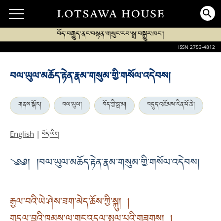
བོད་བརྒྱུད་ནང་བསྟན་གསུང་རབ་སྒྲ་བསྒྱུར་ཁང་།
ISSN 2753-4812
བལ་ཡུལ་མཆོད་རྟེན་རྣམ་གསུམ་གྱི་གསོལ་འདེབས།
གནས་སྐོར།
བལ་ཡུལ།
བོད་ཀྱི་བླ་མ།
བདུད་འཇོམས་རིན་པོ་ཆེ།
བོད་ཡིག
English
|
༄༅། །བལ་ཡུལ་མཆོད་རྟེན་རྣམ་གསུམ་གྱི་གསོལ་འདེབས།
རྒྱལ་བའི་ཡེ་ཤེས་ཟག་མེད་ཆོས་ཀྱི་སྐུ། །
གདུལ་བྱའི་ཁམས་ལ་གང་འདུལ་སྤྲུལ་པའི་གཟུགས། །