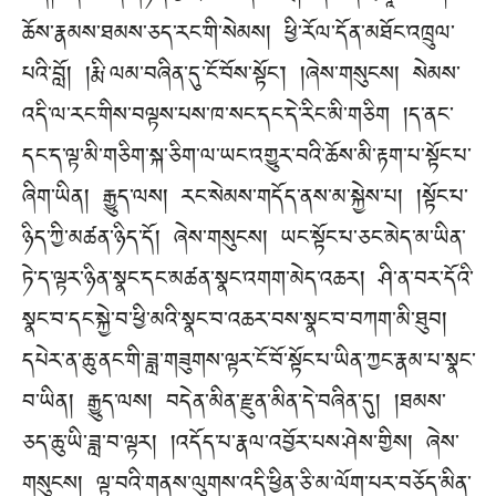
ཆོས་རྣམས་ཐམས་ཅད་རང་གི་སེམས། ཕྱི་རོལ་དོན་མཐོང་འཁྲུལ་
པའི་བློ། །རྨི་ལམ་བཞིན་དུ་ངོ་བོས་སྟོང་། །ཞེས་གསུངས། སེམས་
འདི་ལ་རང་གིས་བལྟས་པས་ཁ་སང་དང་དེ་རིང་མི་གཅིག །ད་ནང་
དང་ད་ལྟ་མི་གཅིག་སྐ་ཅིག་ལ་ཡང་འགྱུར་བའི་ཆོས་མི་རྟག་པ་སྟོང་པ་
ཞིག་ཡིན། རྒྱུད་ལས། རང་སེམས་གདོད་ནས་མ་སྐྱེས་པ། །སྟོང་པ་
ཉིད་ཀྱི་མཚན་ཉིད་དོ། ཞེས་གསུངས། ཡང་སྟོང་པ་ཅང་མེད་མ་ཡིན་
ཏེ་ད་ལྟར་ཉིན་སྣང་དང་མཚན་སྣང་འགག་མེད་འཆར། ཤི་ན་བར་དོའི་
སྣང་བ་དང་སྐྱེ་བ་ཕྱི་མའི་སྣང་བ་འཆར་བས་སྣང་བ་བཀག་མི་ཐུབ།
དཔེར་ན་ཆུ་ནང་གི་ཟླ་གཟུགས་ལྟར་ངོ་བོ་སྟོང་པ་ཡིན་ཀྱང་རྣམ་པ་སྣང་
བ་ཡིན། རྒྱུད་ལས། བདེན་མིན་རྫུན་མིན་དེ་བཞིན་དུ། །ཐམས་
ཅད་ཆུ་ཡི་ཟླ་བ་ལྟར། །འདོད་པ་རྣལ་འབྱོར་པས་ཤེས་གྱིས། ཞེས་
གསུངས། ལྟ་བའི་གནས་ལུགས་འདི་ཕྱིན་ཅི་མ་ལོག་པར་བཅོད་མིན་