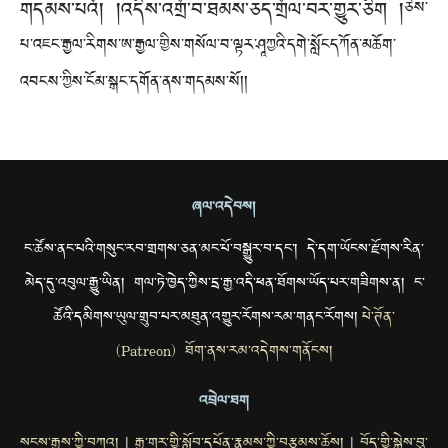
གདམས་པའོ། །འདིས་འགྲོ་བ་ཐམས་ཅད་གྲོལ་བར་གྱུར་ཅིག །
ཅེས་
པ་འཇང་རྒྱལ་རིགས་ཨ་རྒྱལ་གྱིས་གསོལ་བ་ལྟར་ཤཱཀྱའི་དགེ་སློངདཀོན་མཆོག་
འབངས་ཀྱིས་ངོམ་སྒང་དགོན་ནས་གདམས་སོ།།
ཞལ་འདེབས།
ང་ཚོས་ནང་པའི་གསུང་རབ་གྲགས་ཅན་མང་པོ་བསྒྱུར་བ་དང་། དེ་དག་ཡོངས་རྫོགས་རིན་
མེད་དུ་འབུལ་རྒྱུ་ཡིན། གལ་ཏེ་ཁྱེད་ཀྱིས་དྲ་རྒྱ་འདི་ཕན་ཐོགས་ཡོད་པར་གཟིགས་ན། ང་
ཚོའི་དམིགས་ཡུལ་གྲུབ་པར་མཐུན་འགྱུར་རོགས་རམ་གནང་རོགས།
པེ་ཊོན་
(Patreon) ཐོག་ནས་རམ་འདེགས་གནོངས།
འབྲེལ་ཐག
སངས་རྒྱས་ཀྱི་བཀའ།
རྒྱ་གར་གྱི་སློབ་དཔོན་རྣམས་ཀྱི་བརྩམས་ཆོས།
བོད་གྱི་སྐྱེས་བུ་
|
|