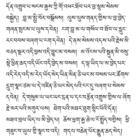
དོན་འགྲུབ་པ་སངས་རྒྱས་ཀྱི་གོ་འཕང་ཐོབ་པར་བྱ་སྙམ་སེམས་
བསྐྱེད། བླ་མ་སྤྱི་བོར་བསྒོམས། ལུས་ལུས་གནད་གྱིས་ལ་བྱ་བྱེད་
གཞན་སྤངས་པ་ལུས་དབེན། ངག་བླ་མ་ལ་གསོལ་བ་ཐོབ་ལ་རླུང་
རང་བབས་བཞག་པ་ངག་དབེན། དེ་ནས་སེམས་འདས་པའི་རྗེས་མི་
བཅད་སྔར་འདི་བྱས་འདི་བྱུང་མ་བསམ། མ་འོངས་པའི་སྔུན་མི་བསུ་
སྟེ་ཕྱིན་ཆད་འདི་ཡོང་འདི་བྱེད་མ་བསམ། ད་ལྟ་ཡིད་ལ་མ་བྱེད་པར་
འདི་རེད་འདི་མ་རེད་ཡོད་མེད་ཡིན་མིན་ཅི་ཡང་མ་བསམ་པར་ཚོགས་
དྲུག་སྣང་ཙམ་ལ་དེ་འཛིན་ཅི་ཡང་མེད་པའི་ངང་དུ་བཞག་པ་སེམས་
དབེན། དེ་གསུམ་ལ་ཡང་ཡང་དྲན་པ་དང་བརྩོན་འགྲུས་གྱིས་ལ་ཞོག
རྗེ་མར་པའི་མགུར་ལས། ཐེག་པའི་མཐར་ཐུག་སྙིང་པོའི་དོན།
མཐའ་བྲལ་ཡིད་ལ་མི་བྱེད་པ། ཆོས་ཕྱག་རྒྱ་ཆེ་ལ་ངོ་སྤྲོད་བགྱིས། ཕྱི་
གཟུང་བ་ཡུལ་གྱི་སྣང་བ་འདི། གདལ་བཆེན་པོར་རྒྱུན་ཆད་མེད།