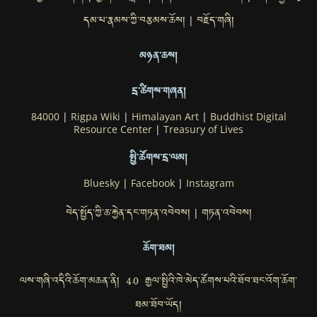
དམ་པ་རྣམས་ཀྱི་བརྩམས་ཆོས།
བརྗོད་གཞི།
|
མཉན་ཆས།
དྲ་ཚིགས་གཞན།
84000
|
Rigpa Wiki
|
Himalayan Art
|
Buddhist Digital
Resource Center
|
Treasury of Lives
སྤྱི་ཚོགས་དྲ་ལམ།
Bluesky
|
Facebook
|
Instagram
བེད་སྤྱོད་ཀྱི་ཆ་རྐྱེན་དང་གཏན་འབེབས།
གཏན་འབེབས།
|
ཆོག་ཐམ།
ལས་གཞི་འདིའི་ཆོག་མཆན་ནི། 4.0 རྒྱལ་སྤྱིའི་ཁེ་མེད་ཚོགས་པའི་ཐོབ་ཐང་འོག་ཆོག་
ཐམ་ཐོབ་ཡོད།