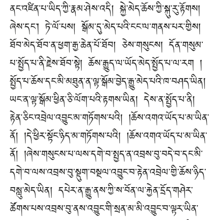
ནང་འཛིན་པ་ཡིད་ཀྱི་རྣམ་ཤེས་འདི། སྐྱེ་མེད་ཆོས་ཀྱི་སྐུ་རུ་རྟོགས།
ཞེས་དང་། ཏེ་ལོ་པས། སྒོམ་དུ་མེད་པའི་ངང་ལ་གནས་པར་གྱིས།
ཐོབ་མེད་ཐོབ་ན་ཕྱག་རྒྱ་ཆེན་པོ་ཐོབ། ཅེས་གསུངས། དོན་གསུམ་
པ་སྤྱོད་པ་ནི་རྗེས་ཐོབ་སྟེ། ཆོས་རྒྱུད་ལ་ཡོད་མེད་སྤྱོད་པ་ལ་རག །
སྤྱོད་པ་ཆོས་དང་མི་མཐུན་ན་ལྟ་སྒོམ་བྱེད་རྒྱུ་མེད་པའི་ཁ་བཤད་ཡིན།
ཡང་ན་ལྟ་སྒོམ་ཕྱིན་ཅི་ལོག་པའི་རྟགས་ཡིན། དེས་ན་སྤྱོད་པ་ནི།
རྟེན་ཅིང་འབྲེལ་འབྱུང་མ་གཏོགས་པའི། །ཆོས་འགའ་ཡོད་པ་མ་ཡིན་
ནོ། །དེ་ཕྱིར་སྟོང་ཉིད་མ་གཏོགས་པའི། །ཆོས་འགའ་ཡོད་པ་མ་ཡིན་
ནོ། །ཞེས་གསུངས་པ་ལས་དགེ་བ་སྤྱད་ན་འབྲས་བུ་བདེ་བ་དང་མི་
དགེ་བ་ལས་འབྲས་བུ་སྡུག་བསྔལ་འབྱུང་བ་རྟེན་འབྲེལ་གྱི་ཆོས་ཉིད་
བསླུ་མེད་ཡིན། དཔེར་ན་རྒྱུ་ནས་ཀྱི་ས་བོན་ལ་རྐྱེན་དྲོད་གཤེར་
ཚོགས་པས་འབྲས་བུ་ནས་འབྱུང་གི་སྲན་མ་མི་འབྱུང་བ་ལྟར་ཡིན་