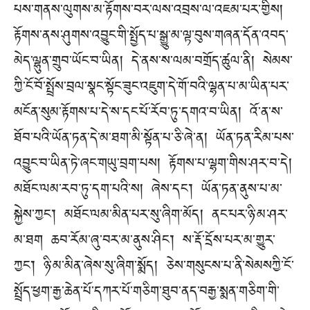
པས་གནས་ལུགས་མ་རྟོགས་བར་ལས་འབྲས་ལ་འཇམ་པར་གྱིས།
རྟོགས་ནས་ཤུགས་འབྱུང་གི་སྤྱོད་པ་སྒྱུ་མ་ལྟ་བུས་གཞན་དོན་འབད་
མེད་ལྷུན་གྲུབ་ཡོང་བ་ཡིན། དེ་ནས་ས་ལམ་བགྲོད་ཚུལ་ནི། སེམས་
ཀྱི་ངོ་བོ་སྤྲོས་བྲལ་སྣང་སྟོང་ཟུང་འཇུག་དེ་གོ་བའི་ལྷན་པ་མ་ཡིན་པར་
མངོན་སུམ་རྟོགས་པ་དེ་ས་དང་པོ་རོབ་ཏུ་དགའ་བ་ཡིན། འོ་ན་ས་
ཐོབ་པའི་ཡོན་ཏན་དེ་མ་ཐག་མི་སྟོན་པ་ཅི་ཞེ་ན། ཡོན་ཏན་རིམ་པས་
འབྱུང་བ་ཡིན་ཏེ་ཞང་གཡུ་བྲག་པས། རྟོགས་པ་ལྷག་གིས་ཤར་བ་དེ།
མཐོང་ལམ་རབ་ཏུ་དག་པའི་ས། ཞེས་དང་། ཡོན་ཏན་ནུས་པ་མ་
སྐྱེས་ཀྱང་། མཐོང་ལམ་མིན་པར་སུ་ཞིག་མོད། ནང་པར་ཉི་མ་ཤར་
མ་ཐག ཆབ་རོམ་ཞུ་བར་མ་ནུས་ཤིང་། ས་རྡོ་དྲོས་པར་མ་གྱུར་
ཀྱང་། ཉི་མ་མིན་ཞེས་སུ་ཞིག་སྨོད། ཅེས་གསུངས་པ་ནི་སེམསཀྱི་ངོ་
སྤྲོད་ཕྱག་རྒྱ་ཆེན་པོ་དཀར་པོ་གཅིག་ཐུབ་ནད་བརྒྱ་སྨན་གཅིག་གི་