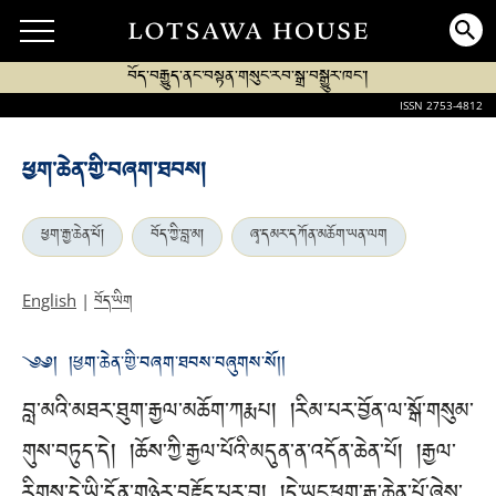
བོད་བརྒྱུད་ནང་བསྟན་གསུང་རབ་སྒྲ་བསྒྱུར་ཁང་།
ISSN 2753-4812
ཕྱག་ཆེན་གྱི་བཞག་ཐབས།
ཕྱག་རྒྱ་ཆེན་པོ།
བོད་ཀྱི་བླ་མ།
ཞྭ་དམར་དཀོན་མཆོག་ཡན་ལག
བོད་ཡིག
English
|
༄༅། །ཕྱག་ཆེན་གྱི་བཞག་ཐབས་བཞུགས་སོ།།
བླ་མའི་མཐར་ཐུག་རྒྱལ་མཆོག་ཀརྨཔ། །རིམ་པར་བྱོན་ལ་སྒོ་གསུམ་
གུས་བཏུད་དེ། །ཆོས་ཀྱི་རྒྱལ་པོའི་མདུན་ན་འདོན་ཆེན་པོ། །རྒྱལ་