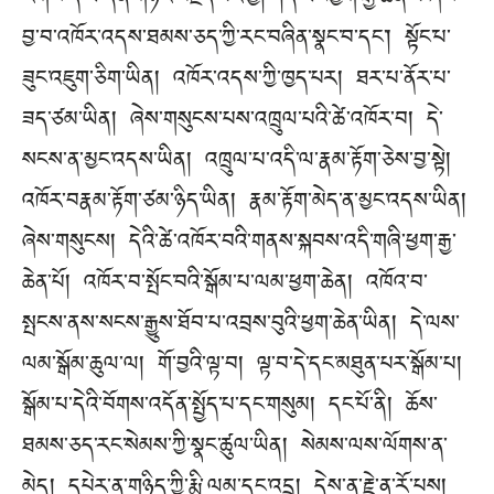
རིགས་དེ་ཡི་དོན་གཉེར་བརྗོད་པར་བྱ། །དེ་ཡང་ཕྱག་རྒྱ་ཆེན་པོ་ཞེས་
བྱ་བ་འཁོར་འདས་ཐམས་ཅད་ཀྱི་རང་བཞིན་སྣང་བ་དང་། སྟོང་པ་
ཟུང་འཇུག་ཅིག་ཡིན། འཁོར་འདས་ཀྱི་ཁྱད་པར། ཐར་པ་ནོར་པ་
ཟད་ཙམ་ཡིན། ཞེས་གསུངས་པས་འཁྲུལ་པའི་ཚེ་འཁོར་བ། དེ་
སངས་ན་མྱང་འདས་ཡིན། འཁྲུལ་པ་འདི་ལ་རྣམ་རྟོག་ཅེས་བྱ་སྟེ།
འཁོར་བརྣམ་རྟོག་ཙམ་ཉིད་ཡིན། རྣམ་རྟོག་མེད་ན་མྱང་འདས་ཡིན།
ཞེས་གསུངས། དེའི་ཚེ་འཁོར་བའི་གནས་སྐབས་འདི་གཞི་ཕྱག་རྒྱ་
ཆེན་པོ། འཁོར་བ་སྤོང་བའི་སྒོམ་པ་ལམ་ཕྱག་ཆེན། འཁོའ་བ་
སྤངས་ནས་སངས་རྒྱུས་ཐོབ་པ་འབྲས་བུའི་ཕྱག་ཆེན་ཡིན། དེ་ལས་
ལམ་སྒོམ་ཆུལ་ལ། གོ་བྱའི་ལྟ་བ། ལྟ་བ་དེ་དང་མཐུན་པར་སྒོམ་པ།
སྒོམ་པ་དེའི་བོགས་འདོན་སྤྱོད་པ་དང་གསུམ། དང་པོ་ནི། ཆོས་
ཐམས་ཅད་རང་སེམས་ཀྱི་སྣང་ཚུལ་ཡིན། སེམས་ལས་ལོགས་ན་
མེད། དཔེར་ན་གཉིད་ཀྱི་རྨི་ལམ་དང་འདྲ། དེས་ན་རྗེ་ནཱ་རོ་པས།