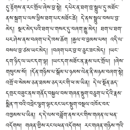
དུ་རྟོགས་ན་རང་གྲོལ་ཞེས་བྱ་སྟེ། དཔེར་ན་ཐག་ཁྲ་སྦྲུལ་དུ་མཐོང་
ནས་སྐྲག་པ་ལས་ཕྱིས་ཐག་པར་མཐོང་ཚེ། དེ་ནས་སྦྲུལ་བསལ་བྱ་
མེད། སྔར་མེད་པའི་ཐག་པ་གསར་དུ་བཞག་རྒྱུ་མེད། ཐག་པ་ཐག་
པར་ཤེས་ནས་བཞག་པ་དེ་ཁས་ཆོག །རྒྱལ་བ་བྱམས་པས། འདི་ལ་
བསལ་བྱ་ཙམ་ཡང་མེད། །བཞག་པར་བྱ་བ་ཅུང་ཟང་མེད། །ཡང་
དག་ཉིད་ལ་ཡང་དག་ལྟ། །ཡང་དག་མཐོང་ན་རྣམ་པར་གྲོལ། །ཞེས་
གསུངས་སོ། །དོན་གཉིས་པ་སྒོམ་པ་ཉམས་ལེན་ནི་མཉམ་བཞག་སྟེ།
འགྲོ་བ་སེམས་ཅན་ཐམས་ཅད་རང་གི་ཕ་མ་ཡིན། དེ་ལ་སྔོན་ཆད་
དགྲར་བཟུང་ནས་གནོད་བསྐྱལ་བས་གཞན་སྡུག་བཅུག་པ་དེའི་རྣམ་
སྨིན་ཀ་བའི་འབྲེང་ལྕག་ལྟར་རང་ཡང་སྡུག་བསྔལ་འཁོར་བར་
འཁྱམས་པ་ཡིན། ད་དེ་ལས་བཟློག་ནས་རང་གིས་གཞན་ལ་ཕན་
འདོགས། གཞན་གྱིས་རང་ལཕན་འདོགས། རང་གཞན་གཉིས་ཀའི་