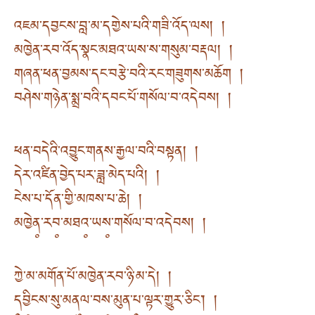
འཇམ་དབྱངས་བླ་མ་དགྱེས་པའི་གཟི་འོད་ལས། །
མཁྱེན་རབ་འོད་སྣང་མཐའ་ཡས་ས་གསུམ་བརྡལ། །
གཞན་ཕན་བྱམས་དང་བརྩེ་བའི་རང་གཟུགས་མཆོག །
བཤེས་གཉེན་སྨྲ་བའི་དབང་པོ་གསོལ་བ་འདེབས། །
ཕན་བདེའི་འབྱུང་གནས་རྒྱལ་བའི་བསྟན། །
དེར་འཛིན་བྱེད་པར་ཟླ་མེད་པའི། །
ངེས་པ་དོན་གྱི་མཁས་པ་ཆེ། །
མཁྱེན༷་རབ༷་མཐའ༷་ཡས༷་གསོལ་བ་འདེབས། །
ཀྱེ་མ་མགོན་པོ་མཁྱེན་རབ་ཉི་མ་དེ། །
དབྱིངས་སུ་མནལ་བས་མུན་པ་ལྟར་གྱུར་ཅིང་། །