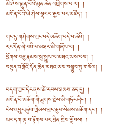
མི་ཤེས་བླུན་པོའི་མུན་ཆེན་འཁྲིགས་པ་ལ། །
མགོན་པོའི་ཡེ་ཤེས་སྣང་བ་རྒྱས་པར་མཛོད། །
གང་དུ་གཤེགས་ཀྱང་བདེ་མཆོག་བདེ་བ་ཆེའི། །
རང་དོན་ཞི་བའི་ཕ་མཐར་མི་གཞོལ་པ། །
ཕྱོགས་བཅུ་རྣམས་སུ་སྤྲུལ་པ་མཐའ་ཡས་པས། །
བསྟན་འགྲོའི་དོན་ཆེན་མཐའ་ཡས་བསྒྲུབ་ཏུ་གསོལ། །
བདག་ཀྱང་དེང་ནས་ཚེ་རབས་ཐམས་ཅད་དུ། །
མགོན་པོ་མཆོག་གི་ཐུགས་རྗེས་མི་གཏོང་ཞིང་། །
ངེས་འབྱུང་ཚུལ་ཁྲིམས་བྱང་ཆུབ་སེམས་མཆོག་དང་། །
ཡང་དག་ལྟ་བ་རྟོགས་པར་བྱིན་གྱིས་རློབས། །