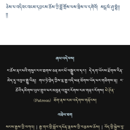
ཅེས་པ་འདིའང་འཇམ་དབྱངས་ཆོས་ཀྱི་བློ་གྲོས་པས་བྲིས་པ་དགེའོ། མངྒ་ལཾ་ཤུ་བྷཾ།།
།།
ཞལ་འདེབས།
ང་ཚོས་ནང་པའི་གསུང་རབ་གྲགས་ཅན་མང་པོ་བསྒྱུར་བ་དང་། དེ་དག་ཡོངས་རྫོགས་རིན་
མེད་དུ་འབུལ་རྒྱུ་ཡིན། གལ་ཏེ་ཁྱེད་ཀྱིས་དྲ་རྒྱ་འདི་ཕན་ཐོགས་ཡོད་པར་གཟིགས་ན། ང་
ཚོའི་དམིགས་ཡུལ་གྲུབ་པར་མཐུན་འགྱུར་རོགས་རམ་གནང་རོགས།
པེ་ཊོན་
(Patreon) ཐོག་ནས་རམ་འདེགས་གནོངས།
འབྲེལ་ཐག
སངས་རྒྱས་ཀྱི་བཀའ།
རྒྱ་གར་གྱི་སློབ་དཔོན་རྣམས་ཀྱི་བརྩམས་ཆོས།
བོད་གྱི་སྐྱེས་བུ་
|
|