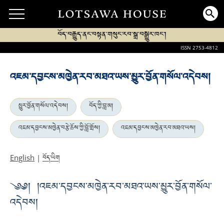
བོད་བརྒྱུད་ནང་བསྟན་གསུང་རབ་སྒྲ་བསྒྱུར་ཁང་།
ISSN 2753-4812
འཇམ་དབྱངས་མཁྱེན་རབ་མཐའ་ཡས་མྱུར་བྱོན་གསོལ་འདེབས།
མྱུར་བྱོན་གསོལ་འདེབས།
བོད་ཀྱི་བླ་མ།
འཇམ་དབྱངས་མཁྱེན་བརྩེ་ཆོས་ཀྱི་བློ་གྲོས།
འཇམ་དབྱངས་མཁྱེན་རབ་མཐའ་ཡས།
བོད་ཡིག
English
|
༄༅། །འཇམ་དབྱངས་མཁྱེན་རབ་མཐའ་ཡས་མྱུར་བྱོན་གསོལ་
འདེབས།