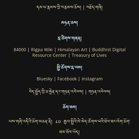
དམ་པ་རྣམས་ཀྱི་བརྩམས་ཆོས།
བརྗོད་གཞི།
|
མཉན་ཆས།
དྲ་ཚིགས་གཞན།
84000
|
Rigpa Wiki
|
Himalayan Art
|
Buddhist Digital
Resource Center
|
Treasury of Lives
སྤྱི་ཚོགས་དྲ་ལམ།
Bluesky
|
Facebook
|
Instagram
བེད་སྤྱོད་ཀྱི་ཆ་རྐྱེན་དང་གཏན་འབེབས།
གཏན་འབེབས།
|
ཆོག་ཐམ།
ལས་གཞི་འདིའི་ཆོག་མཆན་ནི། 4.0 རྒྱལ་སྤྱིའི་ཁེ་མེད་ཚོགས་པའི་ཐོབ་ཐང་འོག་ཆོག་
ཐམ་ཐོབ་ཡོད།