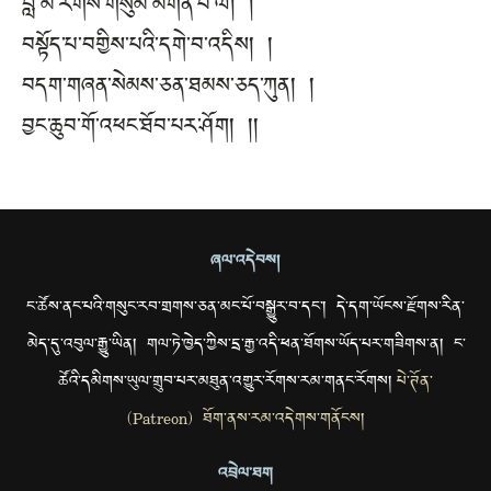
བླ་མ་རིགས་གསུམ་མགོན་པོ་ལ། །
བསྟོད་པ་བགྱིས་པའི་དགེ་བ་འདིས། །
བདག་གཞན་སེམས་ཅན་ཐམས་ཅད་ཀུན། །
བྱང་ཆུབ་གོ་འཕང་ཐོབ་པར་ཤོག། །།
ཞལ་འདེབས།
ང་ཚོས་ནང་པའི་གསུང་རབ་གྲགས་ཅན་མང་པོ་བསྒྱུར་བ་དང་། དེ་དག་ཡོངས་རྫོགས་རིན་
མེད་དུ་འབུལ་རྒྱུ་ཡིན། གལ་ཏེ་ཁྱེད་ཀྱིས་དྲ་རྒྱ་འདི་ཕན་ཐོགས་ཡོད་པར་གཟིགས་ན། ང་
ཚོའི་དམིགས་ཡུལ་གྲུབ་པར་མཐུན་འགྱུར་རོགས་རམ་གནང་རོགས།
པེ་ཊོན་
(Patreon) ཐོག་ནས་རམ་འདེགས་གནོངས།
འབྲེལ་ཐག