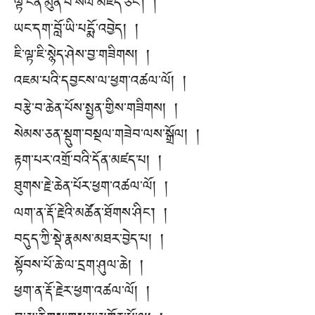
ལྟ་ངན་མུན་པ་སེལ་མཛད་ཅིང་། །
ཡང་དག་བློ་ཡི་པདྨོ་འབྱེད། །
ཇི་ལྟ་ཇི་སྙེད་ཤེས་བྱ་གཟིགས། །
འཇམ་པའི་དབྱངས་ལ་ཕྱག་འཚལ་ལོ། །
བརྩེ་བ་ཆེན་པོས་སྤྱན་གྱིས་གཟིགས། །
སེམས་ཅན་སྡུག་བསྔལ་གཟེབ་ལས་སྒྲོལ། །
རྟག་པར་འགྲོ་བའི་དོན་མཛད་པ། །
ཐུགས་རྗེ་ཆེན་པོར་ཕྱག་འཚལ་ལོ། །
ལག་ན་རྡོ་རྗེའི་མཚོན་ཐོགས་ཤིང་། །
བདུད་ཀྱི་སྡེ་རྣམས་མཐར་བྱེད་པ། །
སྟོབས་པོ་ཆེ་ལ་དྲག་ཤུལ་ཆེ། །
ཕྱག་ན་རྡོ་རྗེར་ཕྱག་འཚལ་ལོ། །