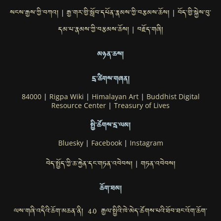
སངས་རྒྱས་ཀྱི་བཀའ།
རྒྱ་གར་གྱི་སློབ་དཔོན་རྣམས་ཀྱི་བརྩམས་ཆོས།
བོད་གྱི་སྐྱེས་བུ་
|
|
དམ་པ་རྣམས་ཀྱི་བརྩམས་ཆོས།
བརྗོད་གཞི།
|
མཉན་ཆས།
དྲ་ཚིགས་གཞན།
84000
|
Rigpa Wiki
|
Himalayan Art
|
Buddhist Digital
Resource Center
|
Treasury of Lives
སྤྱི་ཚོགས་དྲ་ལམ།
Bluesky
|
Facebook
|
Instagram
བེད་སྤྱོད་ཀྱི་ཆ་རྐྱེན་དང་གཏན་འབེབས།
གཏན་འབེབས།
|
ཆོག་ཐམ།
ལས་གཞི་འདིའི་ཆོག་མཆན་ནི། 4.0 རྒྱལ་སྤྱིའི་ཁེ་མེད་ཚོགས་པའི་ཐོབ་ཐང་འོག་ཆོག་