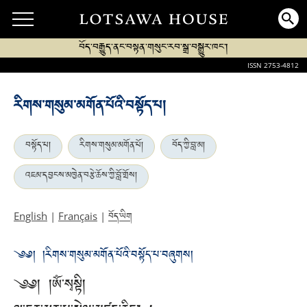
བོད་བརྒྱུད་ནང་བསྟན་གསུང་རབ་སྒྲ་བསྒྱུར་ཁང་།
ISSN 2753-4812
རིགས་གསུམ་མགོན་པོའི་བསྟོད་པ།
བསྟོད་པ།
རིགས་གསུམ་མགོན་པོ།
བོད་ཀྱི་བླ་མ།
འཇམ་དབྱངས་མཁྱེན་བརྩེ་ཆོས་ཀྱི་བློ་གྲོས།
བོད་ཡིག
English
|
Français
|
༄༅། །རིགས་གསུམ་མགོན་པོའི་བསྟོད་པ་བཞུགས།
༄༅། །ཨོཾ་སྭསྟི།