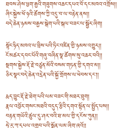
ཐབས་ཤེས་ཕྱག་རྒྱའི་གཟུགས་འཆང་དཔའ་བོ་དང་མཁའ་འགྲོས། །
ཞིང་སྐྱེས་ཕོ་ཉའི་ཚོགས་ཀྱི་འདུ་བ་ལ་བརྟེན་ནས། །
བདེ་ཆེན་ཉམས་བརྒྱས་སྒེག་པའི་སྐལ་བཟང་ལ་སྦྱོར་ཞིག །
སྟོང་ཉིད་མཁའ་ལ་བྲིས་པའི་ཏིང་འཛིན་གྱི་ཉམས་འགྱུར། །
ངོ་མཚར་དབང་པོའི་གཞུ་བཞིན་སྣ་ཚོགས་སུ་འཆར་བའི། །
སྔགས་སྐྱེས་རྡོ་རྗེ་བཙུན་མོའི་བསམ་གཏན་གྱི་དགའ་མ། །
ཅིར་སྣང་བདེ་ཆེན་འདྲེན་པའི་སྐྱོ་གྲོགས་ལ་ཕེབས་དང༌། །
རྨད་བྱུང་རྡོ་རྗེ་ཐེག་པའི་ལམ་བཟང་གི་མཐར་ཐུག །
རྣལ་འབྱོར་གསང་མཐའི་བདུད་རྩིའི་དགའ་སྟོན་ལ་སྤྱོད་པས། །
བརྟན་གཡོའི་ཚུལ་དུ་ཤར་བའི་ཐ་མལ་གྱི་དངོས་ཀུན། །
ཧེ་རུ་ཀ་དཔལ་འགྲུབ་པའི་སྨོན་ལམ་ཞིག་ཞུའོ། །