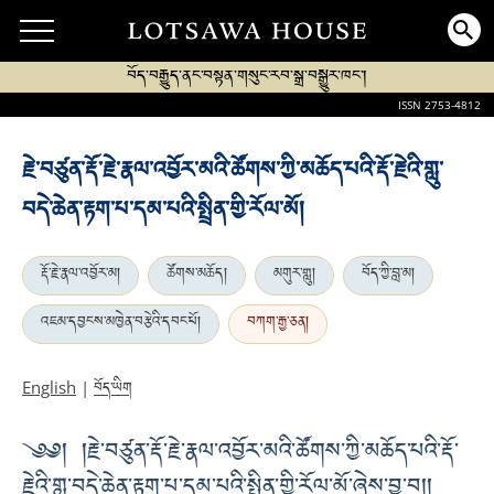
བོད་བརྒྱུད་ནང་བསྟན་གསུང་རབ་སྒྲ་བསྒྱུར་ཁང་།
ISSN 2753-4812
རྗེ་བཙུན་རྡོ་རྗེ་རྣལ་འབྱོར་མའི་ཚོགས་ཀྱི་མཆོད་པའི་རྡོ་རྗེའི་གླུ་
བདེ་ཆེན་རྟག་པ་དམ་པའི་སྤྲིན་གྱི་རོལ་མོ།
རྡོ་རྗེ་རྣལ་འབྱོར་མ།
ཚོགས་མཆོད།
མགུར་གླུ།
བོད་ཀྱི་བླ་མ།
འཇམ་དབྱངས་མཁྱེན་བརྩེའི་དབང་པོ།
བཀག་རྒྱ་ཅན།
བོད་ཡིག
English
|
༄༅། །རྗེ་བཙུན་རྡོ་རྗེ་རྣལ་འབྱོར་མའི་ཚོགས་ཀྱི་མཆོད་པའི་རྡོ་
རྗེའི་གླུ་བདེ་ཆེན་རྟག་པ་དམ་པའི་སྤྲིན་གྱི་རོལ་མོ་ཞེས་བྱ་བ། །