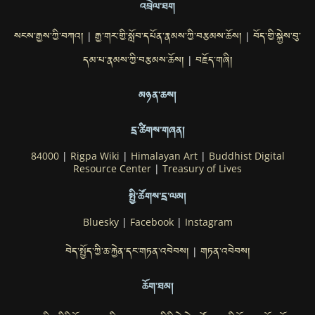
འབྲེལ་ཐག
སངས་རྒྱས་ཀྱི་བཀའ།
རྒྱ་གར་གྱི་སློབ་དཔོན་རྣམས་ཀྱི་བརྩམས་ཆོས།
བོད་གྱི་སྐྱེས་བུ་
|
|
དམ་པ་རྣམས་ཀྱི་བརྩམས་ཆོས།
བརྗོད་གཞི།
|
མཉན་ཆས།
དྲ་ཚིགས་གཞན།
84000
|
Rigpa Wiki
|
Himalayan Art
|
Buddhist Digital
Resource Center
|
Treasury of Lives
སྤྱི་ཚོགས་དྲ་ལམ།
Bluesky
|
Facebook
|
Instagram
བེད་སྤྱོད་ཀྱི་ཆ་རྐྱེན་དང་གཏན་འབེབས།
གཏན་འབེབས།
|
ཆོག་ཐམ།