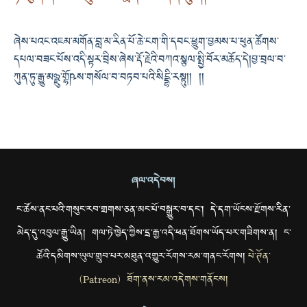
ཞེས་པའང་འཇམ་མགོན་བླ་མ་རིན་པོ་ཆེ་ངག་གི་དབང་ཕྱུག་བྱམས་པ་ཕུན་ཚོགས་
དཔལ་བཟང་པོས་འདི་སྟར་བྲིས་ཞེས་རྡོ་རྗེའི་བཀའ་སྩལ་སྤྱི་བོར་མཆོད་དེ། བྱ་བྲལ་བ་
ཀུན་ཏུ་རྒྱུ་མཉྫུ་གྷོཥས་གསོལ་བ་བཏབ་པའི་སིདྡྷི་རསྟུ།། །།
ཞལ་འདེབས།
ང་ཚོས་ནང་པའི་གསུང་རབ་གྲགས་ཅན་མང་པོ་བསྒྱུར་བ་དང་། དེ་དག་ཡོངས་རྫོགས་རིན་
མེད་དུ་འབུལ་རྒྱུ་ཡིན། གལ་ཏེ་ཁྱེད་ཀྱིས་དྲ་རྒྱ་འདི་ཕན་ཐོགས་ཡོད་པར་གཟིགས་ན། ང་
ཚོའི་དམིགས་ཡུལ་གྲུབ་པར་མཐུན་འགྱུར་རོགས་རམ་གནང་རོགས།
པེ་ཊོན་
(Patreon) ཐོག་ནས་རམ་འདེགས་གནོངས།