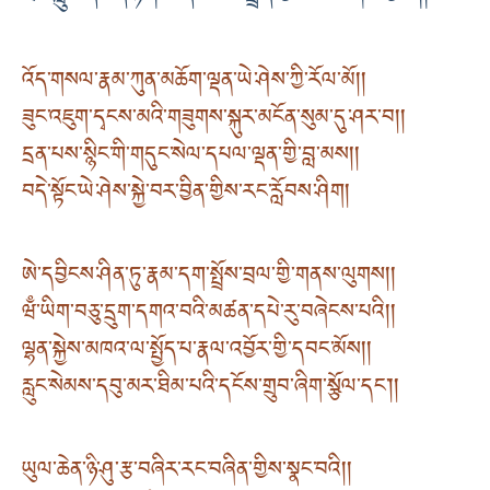
འོད་གསལ་རྣམ་ཀུན་མཆོག་ལྡན་ཡེ་ཤེས་ཀྱི་རོལ་མོ། །
ཟུང་འཇུག་དྭངས་མའི་གཟུགས་སྐུར་མངོན་སུམ་དུ་ཤར་བ། །
དྲན་པས་སྙིང་གི་གདུང་སེལ་དཔལ་ལྡན་གྱི་བླ་མས། །
བདེ་སྟོང་ཡེ་ཤེས་སྐྱེ་བར་བྱིན་གྱིས་རང་རློབས་ཤིག །
ཨེ་དབྱིངས་ཤིན་ཏུ་རྣམ་དག་སྤྲོས་བྲལ་གྱི་གནས་ལུགས། །
ཝྃ་ཡིག་བཅུ་དྲུག་དགའ་བའི་མཚན་དཔེ་རུ་བཞེངས་པའི། །
ལྷན་སྐྱེས་མཁའ་ལ་སྤྱོད་པ་རྣལ་འབྱོར་གྱི་དབང་མོས། །
རླུང་སེམས་དབུ་མར་ཐིམ་པའི་དངོས་གྲུབ་ཞིག་སྩོལ་དང༌། །
ཡུལ་ཆེན་ཉི་ཤུ་རྩ་བཞིར་རང་བཞིན་གྱིས་སྣང་བའི། །