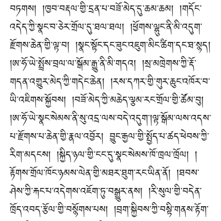
བཏགས། །ཁྱབ་བརྡལ་གྱི་དྲན་པ་བཟོ་མེད་དུ་ཆམ་ཆམ། །གདོང་
འདེད་ཀྱི་སྣང་བ་ཅེར་གྲོལ་དུ་ཐལ་ཐལ། །ཕྱོགས་ལྷུང་ནི་མི་འདུག་
རྫོགས་ཆེན་གྱི་ལྟ་བ། །སྣང་སྟོང་དང་ཟུང་འཇུག་མིང་ཚིག་དང་ཐ་སྙད།
།ཨ་ཧོ་ཡེ་སྤྲོས་བྲལ་ལ་སྒོམ་རྒྱུ་ནི་མི་གདའ། །སྲ་མཁྲེགས་ཀྱི་རྡོ་
གདན་འགྱུར་མེད་ཀྱི་གདེང་ཆེན། །རས་དཀར་གྱི་གུར་ཆུང་འཁོར་བ་
ཡི་འཇིགས་སྐྱོབས། །བཟོ་མེད་ཀྱི་མཆེད་ལྕམ་རང་གྲོལ་གྱི་ཚོམ་བུ།
།ཨ་ཧོ་ཡེ་སྣང་སེམས་ནི་སུ་འདྲ་ལས་བདེ་འདུག་།ལྟ་སྒོམ་ལས་འདས་
པ་རྫོགས་པ་ཆེན་གྱི་རྣལ་འབྱོར། བྱུང་རྒྱལ་གྱི་སྤྱོད་པ་ཚད་ཕེབས་ཀྱི་
རིག་མདངས། །སྐྱིད་ཉལ་གྱི་ངང་དུ་སྣང་སེམས་ཁོ་ཁྲལ་ཁྲོལ། །
རྟོགས་གྲོལ་ཁོང་ཉམས་ལེན་གྱི་མཐར་ཐུག་རང་ཡིན་ནོ། །ཐབས་
ཤེས་ཀྱི་རྐང་པ་འདེགས་འཇོག་ཏུ་བསྒྱུར་ནས། །རི་སུལ་གྱི་བདེན་
ཁྲོད་འབད་རྩོལ་གྱི་བསྙོགས་པས། །བྲག་སྐྱིབས་ཀྱི་བསྟི་གནས་རྟོག་