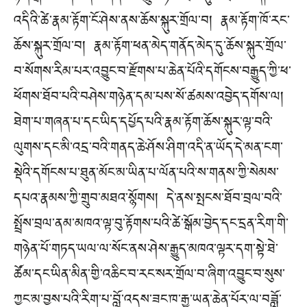
འདིའི་ཚེ་རྣམ་རྟོག་ངོ་ཤེས་ནས་ཆོས་སྐུར་གྲོལ་བ། རྣམ་རྟོག་ཁོ་རང་
ཆོས་སྐུར་གྲོལ་བ། རྣམ་རྟོག་ཕན་མེད་གནོད་མེད་དུ་ཆོས་སྐུར་གྲོལ་
བ་སོགས་རིམ་པར་འབྱུང་བ་རྫོགས་པ་ཆེན་པོའི་དགོངས་བརྒྱུད་ཀྱི་ཕ་
ཕོགས་ཐོབ་པའི་བཤེས་གཉེན་དམ་པས་སོ་ཚམས་འབྱེད་དགོས་ལ།
ཐེག་པ་གཞན་པ་དང་ཡིད་དཔྱོད་པའི་རྣམ་རྟོག་ཆོས་སྐུར་ལྟ་བའི་
ལུགས་དང་མི་འདྲ་བའི་གནད་ཆེ་ཤོས་ཤིག་འདི་ན་ཡོད་དེ་མན་ངག་
སྡེའི་དགོངས་པ་ཐུན་མོང་མ་ཡིན་པ་ལོན་པའི་ས་གནས་ཀྱི་སེམས་
དཔའ་རྣམས་ཀྱི་གྲུབ་མཐའ་སྙོགས། དེ་ནས་སྤངས་ཐོབ་བྲལ་བའི་
སྤྲོས་བྲལ་ནམ་མཁའ་ལྟ་བུ་རྟོགས་པའི་ཚེ་སྒོམ་བྱེད་དང་དྲན་རིག་གི་
གཉེན་པོ་གཏད་ཡལ་ལ་སོང་ནས་ཤེས་རྒྱུད་མཁའ་ལྟར་དག་སྟེ་ཐེ་
ཚོམ་དང་ཡིན་མིན་གྱི་འཆིང་བ་རང་སར་གྲོལ་བ་ཞིག་འབྱུང་བ་སུས་
ཀྱང་མ་བྱས་པའི་རིག་པ་བློ་འདས་ཟང་ཁ་རྒྱ་ཡན་ཆེན་པོར་ལ་བཟློ་