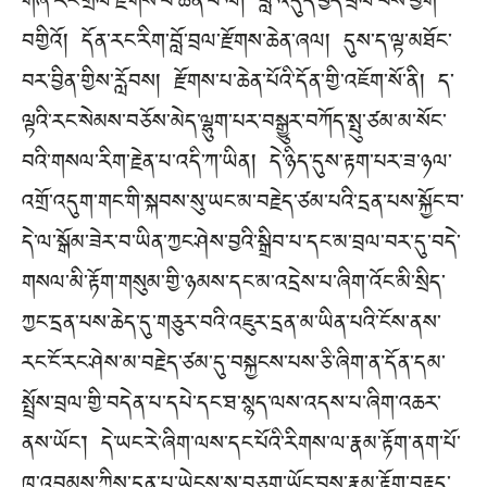
གཞི་རང་གྲོལ་རྫོགས་པ་ཆེན་པོ་ལ། བློ་འདུད་བྱེད་བྲལ་བས་ཕྱག་
བགྱིའོ། དོན་རང་རིག་བློ་བྲལ་རྫོགས་ཆེན་ཞལ། དུས་ད་ལྟ་མཐོང་
བར་བྱིན་གྱིས་རློབས། རྫོགས་པ་ཆེན་པོའི་དོན་གྱི་འཇོག་སོ་ནི། ད་
ལྟའི་རང་སེམས་བཅོས་མེད་ལྷུག་པར་བསྒྱུར་བཀོད་སྤུ་ཙམ་མ་སོང་
བའི་གསལ་རིག་རྗེན་པ་འདི་ཀ་ཡིན། དེ་ཉིད་དུས་རྟག་པར་ཟ་ཉལ་
འགྲོ་འདུག་གང་གི་སྐབས་སུ་ཡང་མ་བརྗེད་ཙམ་པའི་དྲན་པས་སྐྱོང་བ་
དེ་ལ་སྒོམ་ཟེར་བ་ཡིན་ཀྱང་ཤེས་བྱའི་སྒྲིབ་པ་དང་མ་བྲལ་བར་དུ་བདེ་
གསལ་མི་རྟོག་གསུམ་གྱི་ཉམས་དང་མ་འདྲེས་པ་ཞིག་འོང་མི་སྲིད་
ཀྱང་དྲན་པས་ཆེད་དུ་གཅུར་བའི་འཇུར་དྲན་མ་ཡིན་པའི་ངོས་ནས་
རང་ངོ་རང་ཤེས་མ་བརྗེད་ཙམ་དུ་བསྐྱངས་པས་ཅི་ཞིག་ན་དོན་དམ་
སྤྲོས་བྲལ་གྱི་བདེན་པ་དཔེ་དང་ཐ་སྙད་ལས་འདས་པ་ཞིག་འཆར་
ནས་ཡོང་། དེ་ཡང་རེ་ཞིག་ལས་དང་པོའི་རིགས་ལ་རྣམ་རྟོག་ནག་པོ་