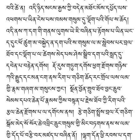
བའི་ཚེ་ན། འདི་ཉིད་སངས་རྒྱས་ཀྱི་བདེན་མཐོང་མོས་དཔྱོད་ལས་
འཕགས་པ་ཡིན་ངེས་པས་ཁམས་གསུམ་དུ་ལྡོག་པའི་གོལ་ས་ཆོད།
འདི་ནས་ཀ་དག་གི་གནས་ལུགས་ཡེ་ཇི་བཞིན་པ་རྟོགས་པ་ཡིན་ཡང་
ད་དུང་ཕོ་ཚུག་མ་བསྐྱེད་ན་དག་པའི་ས་གསུམ་ལ་མ་སླེབས་པར་བྲལ་
ཐོབ་དང་ལྡོག་པ་ལ་ཚེགས་མེད་པས་ཤེས་སྒྲིབ་དག་པའི་སླད་དུ་
དབེན་པ་བརྟེན་དགོས། རྡོ་རུས་གཏུག་དགོས་ཕྱག་རྫོགས་གཉིས་
ཀའི་རྒྱུད་དང་མན་ངག་ནས་རིག་པ་གཅིག་ཆོད་རང་གྲོལ་ལས་ལམ་
གྱི་རྣམ་གཞག་མ་གསུངས་ཀྱང་། སྔོན་བྱོན་གྲུབ་ཐོབ་བྱང་ཆུབ་
སེམས་དཔའ་ཆེན་པོ་རྣམས་ཀྱིས་བསྟན་པ་རྗེས་ཐོབ་ཀྱི་རིག་པའི་
རྩལ་ཆེན་རྫོགས་པ་ལ་དགོངས་ནས། རྩེ་གཅིག་སྤྲོས་བྲལ་རོ་གཅིག་
སྒོམ་མེད་སོ་སོར་ཆེ་འབྲིང་ཆུང་གསུམ་གྱི་མིང་བཏགས་ནས་ས་ལམ་
གྱི་དོད་པོ་བརྩི་བར་མཛད་པ་བཞིན་ནོ། །ལྷག་དོན་ཕྱི་རབས་པ་དག་