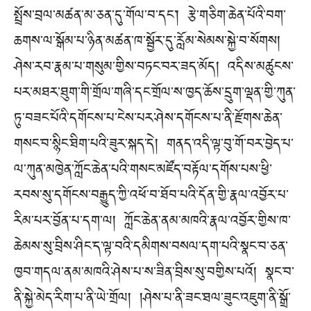
སྤྲོས་བྲལ་མཚན་མ་ཅན་དུ་གོལ་བ་དང་། རྩེ་གཅིག་ཆེན་པོའི་བག་
ཆགས་ལ་སྒོམ་པ་ཉིན་མཚན་ཁ་སྦྱོར་དུ་རློམ་སེམས་སྐྱེ་བ་སོགས།
ཤེས་རབ་རྣམ་པ་གསུམ་གྱིས་བཏང་བར་ཟད་མོད། འདིས་མཚུངས་
པར་མཐར་ཐུག་གི་གྲོལ་གཞི་དང་གྲོལ་ས་ཁྱད་ཆོས་དྲུག་ལྡན་གྱི་ཀུན་
ཏུ་བཟང་པོའི་དགོངས་པ་ངེས་པར་ཤེས་དགོངས་པ་ནི་རྫོགས་ཆེན་
གསང་བ་སྙིང་ཐིག་པའི་ཟུར་སྐད་དེ། གནད་འདི་ལྟ་བུ་གོ་བར་བྱེད་པ་
ལ་ཀུན་མཁྱེན་ཀློང་ཆེན་པའི་གསང་མཛོད་བརྟོལ་དགོས་པས་ཕྱི་
རབས་སུ་དགོངས་བརྒྱུད་ཀྱི་འཕོ་བ་ཐོབ་པའི་དོན་གྱི་རྣལ་འབྱོར་པ་
རིམ་པར་བྱོན་པ་དག་ལ། ཀློང་ཆེན་ནམ་མཁའི་རྣལ་འབྱོར་གྱིས་ཁ་
ཆེམས་སུ་བྲིས་ཤིང་ད་ལྟ་བའི་དམིགས་བསལ་དག་པའི་སྣང་བ་ཅན་
ཁྱབ་གདལ་ནམ་མཁའི་ཤེས་པ་ས་ཟིན་བྲིས་སུ་བགྱིས་པའོ། སྣང་བ་
ནི་སྐྱེ་མེད་རིག་པ་ནི་ཡེ་གྲོལ། །ཤེས་པ་ནི་ཟང་ཐལ་ཟུང་འཇུག་ནི་སྒྲོ་