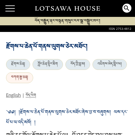
བོད་བརྒྱུད་ནང་བསྟན་གསུང་རབ་སྒྲ་བསྒྱུར་ཁང་།
ISSN 2753-4812
རྫོགས་པ་ཆེན་པོ་གནས་ལུགས་ཅེར་མཐོང་།
རྫོགས་ཆེན།
ཀློང་ཆེན་སྙིང་ཐིག
བོད་ཀྱི་བླ་མ།
འཇིགས་མེད་གླིང་པ།
བཀག་རྒྱ་ཅན།
བོད་ཡིག
English
|
༄༅། །རྫོགས་པ་ཆེན་པོ་གནས་ལུགས་ཅེར་མཐོང་ཞེས་བྱ་བ་བཞུགས། ལས་དང་
པོ་པ་ལ་འདི་མཁོ། །