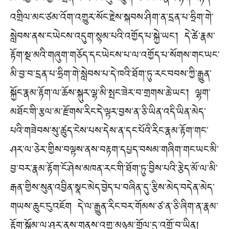
ཁ་འབྱམས་ཀྱིས་དྲན་པ་ཡེངས་སུ་བཅུག་ཡོང་བས་རྣམ་རྟོག་བརྟད་
འགྲིལ་མང་ཙམ་འོག་འགྱུར་སོང་རྗེས་སྐབས་ཤིག་ན་དྲན་པ་ཧྲིག་གེ་
སླེབས་ནས་ང་ཡེངས་འདུག་སྙམ་པའི་འགྱོད་པ་སྐྱེ་ཡང་། དེ་ཚེ་རྣམ་
རྟོག་སྔ་མའི་གཞུག་གཅོད་དང་ཡེངས་པ་ལ་འགྱོད་པ་སོགས་གང་ཡང་
མི་བྱ་བ་དྲན་པ་ཧྲིག་གེ་སླེབས་པ་དེ་ཁའི་ཐོག་ཏུ་རང་བབས་ཀྱི་རྒྱུན་
སྐྱོང་རྣམ་རྟོག་ལ་ཆོས་སྐུར་ལྷ་མི་སྤང་ཟེར་བ་གྲགས་ཆེ་ཡང་། ལྷག་
མཐོང་གི་རྩལ་མ་རྫོགས་རིང་དེ་ལྟར་བྱས་ན་ཅི་ཡིན་འདི་ཡིན་མེད་
པའི་གཟེབས་སུ་ཚུད་ངེས་པས་དེས་ན་དང་པོའི་རིང་རྣམ་རྟོག་གང་
ཤར་ལ་ཅེར་གྱིས་བལྟས་ནས་བརྟག་དཔྱད་བསམ་གཞིག་གང་ཡང་མི་
བྱ་བར་རྣམ་རྟོག་ངོ་ཤེས་མཁན་རང་གི་ཐོག་ཏུ་བྱིས་པའི་རྩེད་མོ་ལ་མི་
རྒན་གྱིས་སུན་འབྱིན་སྣང་མེད་བྱེད་པ་བཞིན་དུ་རྩིས་མེད་བདེན་མེད་
གཡས་ཆུང་ངུ་འཇོག དེ་ལ་རྒྱུན་རིང་བར་གོམས་ཙ་ན་ཅི་ཞིག་ན་རྣམ་
རྟོག་སྒོམ་ལ་ཤར་ནས་གནས་འགྱུ་མཉམ་གྲོལ་དུ་འགྲོ་བ་ཡིན།