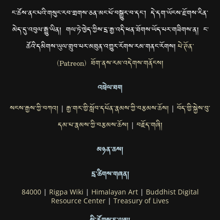
ང་ཚོས་ནང་པའི་གསུང་རབ་གྲགས་ཅན་མང་པོ་བསྒྱུར་བ་དང་། དེ་དག་ཡོངས་རྫོགས་རིན་
མེད་དུ་འབུལ་རྒྱུ་ཡིན། གལ་ཏེ་ཁྱེད་ཀྱིས་དྲ་རྒྱ་འདི་ཕན་ཐོགས་ཡོད་པར་གཟིགས་ན། ང་
ཚོའི་དམིགས་ཡུལ་གྲུབ་པར་མཐུན་འགྱུར་རོགས་རམ་གནང་རོགས།
པེ་ཊོན་
(Patreon) ཐོག་ནས་རམ་འདེགས་གནོངས།
འབྲེལ་ཐག
སངས་རྒྱས་ཀྱི་བཀའ།
རྒྱ་གར་གྱི་སློབ་དཔོན་རྣམས་ཀྱི་བརྩམས་ཆོས།
བོད་གྱི་སྐྱེས་བུ་
|
|
དམ་པ་རྣམས་ཀྱི་བརྩམས་ཆོས།
བརྗོད་གཞི།
|
མཉན་ཆས།
དྲ་ཚིགས་གཞན།
84000
|
Rigpa Wiki
|
Himalayan Art
|
Buddhist Digital
Resource Center
|
Treasury of Lives