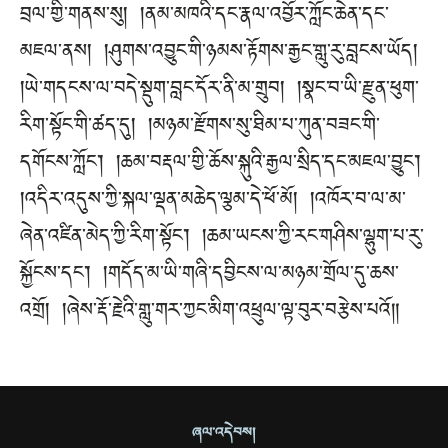
བྲལ་གྱི་གནས་སུ། །ནམ་མཁའི་དང་རྣལ་འབྱོར་ཀློང་ཆེན་དང་
མཇལ་ནས། །ཤུགས་འབྱུང་གི་ཉམས་རྟོགས་རྒྱང་གླུ་རུ་བླངས་ཡོད།
།ཡེ་གདངས་ལ་བདེ་སྡུག་བླང་དོར་ནི་མ་གྲུབ། །སྣང་བ་ཡི་རྫུན་ཕུག་
རིག་སྟོང་གི་ཚད་དུ། །མཉམ་རྫོགས་སུ་ཐིམ་པ་ཀུན་བཟང་གི་
དགོངས་ཀློང་། །ཆམ་བརྡལ་གྱི་ཆོས་སྐུའི་རྒྱལ་སྲིད་དང་མཇལ་བྱུང་།
།འདིར་འདུས་ཀྱི་སྐལ་ལྡན་མཆེད་ལྕམ་དེ་ཕོ་མོ། །འཁོར་བ་ལ་མ་
ཞེན་འཛིན་མེད་ཀྱི་རིག་སྟོང་། །ཆམ་ཡངས་ཀྱི་རང་གཤིས་ལྷུག་པ་རུ་
སྐྱོངས་དང་། །གདོད་མ་ཡི་གཞི་དབྱིངས་ལ་མཉམ་གྲོལ་དུ་ཆས་
འགྲོ། །ཞེས་རྡོ་རྗེའི་གླུ་གར་ཀྱང་མིག་འཕྲུལ་ལྟ་བུར་བརྩེས་པའོ༎
ཞལ་འདེབས།