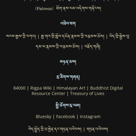
(Patreon) ཐོག་ནས་རམ་འདེགས་གནོངས།
འབྲེལ་ཐག
སངས་རྒྱས་ཀྱི་བཀའ།
རྒྱ་གར་གྱི་སློབ་དཔོན་རྣམས་ཀྱི་བརྩམས་ཆོས།
བོད་གྱི་སྐྱེས་བུ་
|
|
དམ་པ་རྣམས་ཀྱི་བརྩམས་ཆོས།
བརྗོད་གཞི།
|
མཉན་ཆས།
དྲ་ཚིགས་གཞན།
84000
|
Rigpa Wiki
|
Himalayan Art
|
Buddhist Digital
Resource Center
|
Treasury of Lives
སྤྱི་ཚོགས་དྲ་ལམ།
Bluesky
|
Facebook
|
Instagram
བེད་སྤྱོད་ཀྱི་ཆ་རྐྱེན་དང་གཏན་འབེབས།
གཏན་འབེབས།
|