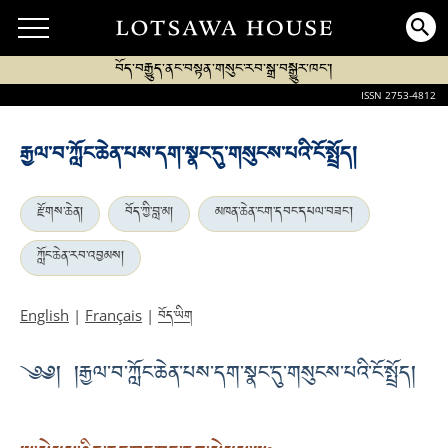
བོད་བརྒྱུད་ནང་བསྟན་གསུང་རབ་སྒྲ་བསྒྱུར་ཁང་།
ISSN 2753-4812
རྒྱལ་བ་ཀློང་ཆེན་པས་དག་སྣང་དུ་གསུངས་པའི་ངོ་སྤྲོད།
རྫོགས་ཆེན།
བོད་ཀྱི་བླ་མ།
མཁན་ཆེན་ངག་དབང་དཔལ་བཟང་།
ཀློང་ཆེན་རབ་འབྱམས།
བོད་ཡིག
English
|
Français
|
༄༅། །རྒྱལ་བ་ཀློང་ཆེན་པས་དག་སྣང་དུ་གསུངས་པའི་ངོ་སྤྲོད།