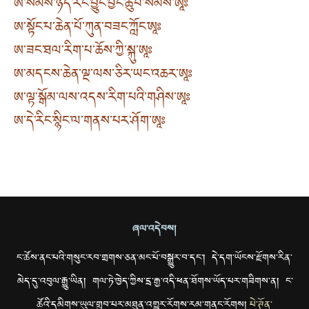
ཨ་སེམས་ཉིད་རང་བྱུང་བྱང་ཆུབ་སེམས་ཨཱཿ
ཨ་སྟོང་པ་ཆེན་པོ་ཀུན་བཟང་ཀློང་ཨཱཿ
ཨ་ཟང་ཐལ་རིག་པ་ཆོས་ཀྱི་སྐུ་ཨཱཿ
ཨ་མདངས་ཆེན་ལྔ་ལས་ཅིར་ཡང་འཆར་ཨཱཿ
ཨ་ལྟ་སྒོམ་ལས་འདས་རིག་པའི་གཤིས་ཨཱཿ
ཨ་དེ་རིང་སྙིང་ལ་གནས་པར་ཤོག་ཨཱཿ
ཞལ་འདེབས།
ང་ཚོས་ནང་པའི་གསུང་རབ་གྲགས་ཅན་མང་པོ་བསྒྱུར་བ་དང་། དེ་དག་ཡོངས་རྫོགས་རིན་
མེད་དུ་འབུལ་རྒྱུ་ཡིན། གལ་ཏེ་ཁྱེད་ཀྱིས་དྲ་རྒྱ་འདི་ཕན་ཐོགས་ཡོད་པར་གཟིགས་ན། ང་
ཚོའི་དམིགས་ཡུལ་གྲུབ་པར་མཐུན་འགྱུར་རོགས་རམ་གནང་རོགས།
པེ་ཊོན་