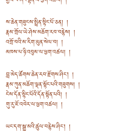
རྒྱལ་བ་ཞང་སྟོན་ལ་ཕྱག་འཚལ། །
ས་ཆེན་གཟུངས་སྤྲིན་སྙིང་པོ་ཅན། །
རྣམ་གྲོལ་ཡེ་ཤེས་མཆོག་རབ་བརྙེས། །
འགྲོ་བའི་མ་རིག་མུན་སེལ་བ། །
མཁས་པ་ཉི་འབུམ་ལ་ཕྱག་འཚལ། །
བླ་མེད་ཚོགས་ཆེན་རབ་རྫོགས་ཤིང༌། །
རྣམ་ཀུན་མཆོག་ལྡན་སྟོང་པའི་གཟུགས། །
ངེས་དོན་སྙིང་པོའི་དོན་སྟོན་པའི། །
གུ་རུ་ཇོ་འབེར་ལ་ཕྱག་འཚལ། །
ཡང་དག་སྒྱུ་མའི་ཚུལ་བརྙེས་ཤིང༌། །