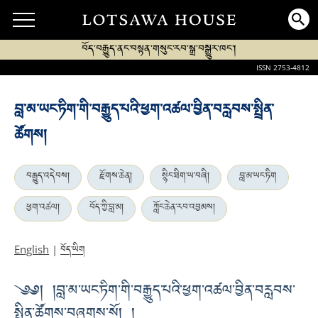
བོད་བརྒྱུད་ནང་བསྟན་གསུང་རབ་སྒྲ་བསྒྱུར་ཁང་།
ISSN 2753-4812
བླ་མ་ཡང་ཏིག་གི་བརྒྱུད་པའི་ཕྱག་འཚལ་བྱིན་བརླབས་སྤྲིན་
ཚོགས།
བརྒྱུད་འདེབས།
རྫོགས་ཆེན།
སྙིང་ཐིག་ཡ་བཞི།
བླ་མ་ཡང་ཏིག
ཕྱག་འཚལ།
བོད་ཀྱི་བླ་མ།
ཀློང་ཆེན་རབ་འབྱམས།
བོད་ཡིག
English
|
༄༅། །བླ་མ་ཡང་ཏིག་གི་བརྒྱུད་པའི་ཕྱག་འཚལ་བྱིན་བརླབས་
སྤྲིན་ཚོགས་བཞུགས་སོ། །