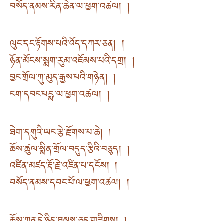
བསོད་ནམས་རིན་ཆེན་ལ་ཕྱག་འཚལ། །
ལུང་དང་རྟོགས་པའི་འོད་དཀར་ཅན། །
ཉོན་མོངས་སྨག་རུམ་འཇོམས་པའི་དགྲ། །
བྱང་གྲོལ་ཀུ་མུད་རྒྱས་པའི་གཉེན། །
ངག་དབང་པདྨ་ལ་ཕྱག་འཚལ། །
ཐེག་དགུའི་ཡང་རྩེ་རྫོགས་པ་ཆེ། །
ཆོས་ཚུལ་སྨིན་གྲོལ་བདུད་རྩིའི་བཅུད། །
འཛིན་མཛད་རྡོ་རྗེ་འཛིན་པ་དངོས། །
བསོད་ནམས་དབང་པོ་ལ་ཕྱག་འཚལ། །