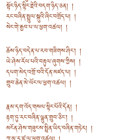
སྟོང་ཉིད་སྙིང་རྗེའི་བདག་ཉིད་ཅན། །
རང་བཞིན་སྤྲུལ་སྐུའི་ཞིང་བགྲོད་པ། །
སེང་གེ་རྒྱབ་པ་ལ་ཕྱག་འཚལ། །
ཆོས་ཉིད་བདེན་པ་རབ་གཟིགས་ཤིང༌། །
ཡེ་ཤེས་རོལ་པའི་བརྟུལ་ཞུགས་ཀྱིས། །
དཔག་མེད་འགྲོ་བའི་དོན་མཛད་པ། །
གྲུབ་ཆེན་མེ་ལོང་ལ་ཕྱག་འཚལ། །
རྣམ་དག་འོད་གསལ་སྙིང་པོའི་དོན། །
རྟག་ཏུ་རང་བཞིན་ལྷུན་གྲུབ་ཅིང༌། །
མངོན་ཤེས་གཟུངས་སྤྲིན་ཡིད་བཞིན་གཏེར། །
ཀུ་མ་རཱ་ཛ་ལ་ཕྱག་འཚལ། །