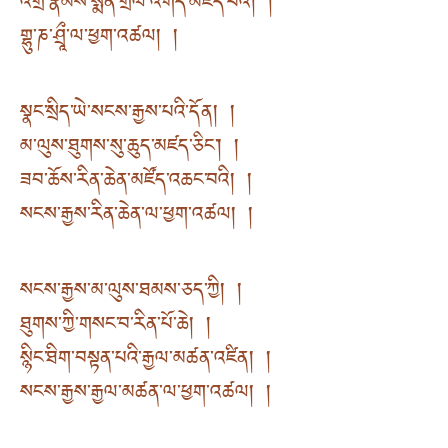
འགྲོ་རྣམས་སྨིན་གྲོལ་འགོད་མཛད་པའི། །
གྷུ་ཎ་ཤྲཱྀ་ལ་ཕྱག་འཚལ། །
སྣང་སྲིད་ཡེ་སངས་རྒྱས་པའི་དོན། །
མ་ལུས་ཐུགས་སུ་ཆུད་མཛད་ཅིང༌། །
ཟབ་ཆོས་རིན་ཆེན་མཛོད་འཆང་བའི། །
སངས་རྒྱས་རིན་ཆེན་ལ་ཕྱག་འཚལ། །
སངས་རྒྱས་མ་ལུས་ཐམས་ཅད་ཀྱི། །
ཐུགས་ཀྱི་གསང་བ་རིན་པོ་ཆེ། །
སྙིང་ཐིག་བསྟན་པའི་རྒྱལ་མཚན་འཛིན། །
སངས་རྒྱས་རྒྱལ་མཚན་ལ་ཕྱག་འཚལ། །