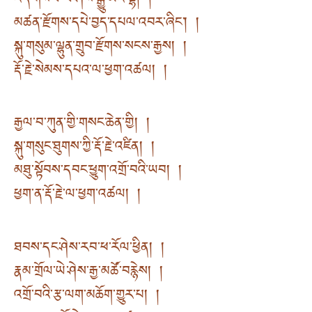
འོད་གསལ་ཡེ་ཤེས་སྒྱུ་མའི་ལྷ། །
མཚན་རྫོགས་དཔེ་བྱད་དཔལ་འབར་ཞིང༌། །
སྐུ་གསུམ་ལྷུན་གྲུབ་རྫོགས་སངས་རྒྱས། །
རྡོ་རྗེ་སེམས་དཔའ་ལ་ཕྱག་འཚལ། །
རྒྱལ་བ་ཀུན་གྱི་གསང་ཆེན་གྱི། །
སྐུ་གསུང་ཐུགས་ཀྱི་རྡོ་རྗེ་འཛིན། །
མཐུ་སྟོབས་དབང་ཕྱུག་འགྲོ་བའི་ཡབ། །
ཕྱག་ན་རྡོ་རྗེ་ལ་ཕྱག་འཚལ། །
ཐབས་དང་ཤེས་རབ་ཕ་རོལ་ཕྱིན། །
རྣམ་གྲོལ་ཡེ་ཤེས་རྒྱ་མཚོ་བརྙེས། །
འགྲོ་བའི་རྩ་ལག་མཆོག་གྱུར་པ། །