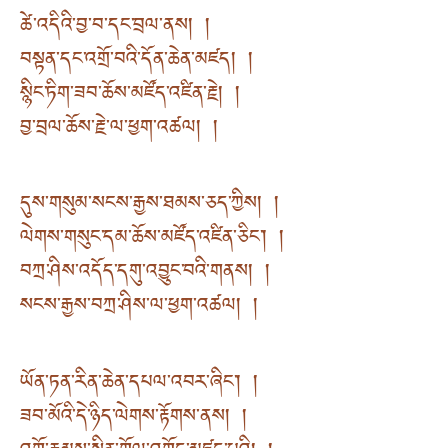
ཚེ་འདིའི་བྱ་བ་དང་བྲལ་ནས། །
བསྟན་དང་འགྲོ་བའི་དོན་ཆེན་མཛད། །
སྙིང་ཏིག་ཟབ་ཆོས་མཛོད་འཛིན་རྗེ། །
བྱ་བྲལ་ཆོས་རྗེ་ལ་ཕྱག་འཚལ། །
དུས་གསུམ་སངས་རྒྱས་ཐམས་ཅད་ཀྱིས། །
ལེགས་གསུང་དམ་ཆོས་མཛོད་འཛིན་ཅིང༌། །
བཀྲ་ཤིས་འདོད་དགུ་འབྱུང་བའི་གནས། །
སངས་རྒྱས་བཀྲ་ཤིས་ལ་ཕྱག་འཚལ། །
ཡོན་ཏན་རིན་ཆེན་དཔལ་འབར་ཞིང༌། །
ཟབ་མོའི་དེ་ཉིད་ལེགས་རྟོགས་ནས། །