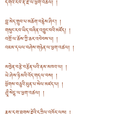
དགའ་རབ་རྡོ་རྗེ་ལ་ཕྱག་འཚལ། །
བླ་མེད་གྲུབ་པ་མཆོག་བརྙེས་ཤིང༌། །
གསུང་རབ་ཡིད་བཞིན་འབྱུང་བའི་མཛོད། །
འགྲོ་ལ་ཆོས་ཀྱི་ཆར་འབེབས་པ། །
འཇམ་དཔལ་བཤེས་གཉེན་ལ་ཕྱག་འཚལ། །
མཁྱེན་བརྩེ་བརྩོན་པའི་ནམ་མཁའ་ལ། །
ཡེ་ཤེས་ཉི་མའི་འོད་གདལ་བས། །
ཕྱོགས་བཅུའི་མུན་པ་སེལ་མཛད་པ། །
ཤྲཱྀ་སེངྷ་ལ་ཕྱག་འཚལ། །
རྣམ་དག་ཐུགས་རྗེའི་དཀྱིལ་འཁོར་ལས། །