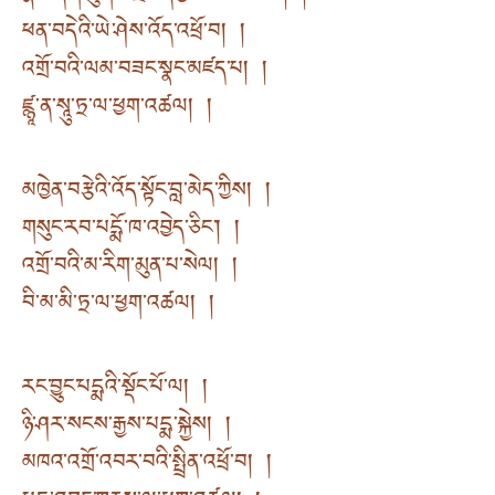
ཕན་བདེའི་ཡེ་ཤེས་འོད་འཕྲོ་བ། །
འགྲོ་བའི་ལམ་བཟང་སྣང་མཛད་པ། །
ཛྙཱ་ན་སཱུ་ཏྲ་ལ་ཕྱག་འཚལ། །
མཁྱེན་བརྩེའི་འོད་སྟོང་བླ་མེད་ཀྱིས། །
གསུང་རབ་པདྨོ་ཁ་འབྱེད་ཅིང༌། །
འགྲོ་བའི་མ་རིག་མུན་པ་སེལ། །
བི་མ་མི་ཏྲ་ལ་ཕྱག་འཚལ། །
རང་བྱུང་པདྨའི་སྡོང་པོ་ལ། །
ཉི་ཤར་སངས་རྒྱས་པདྨ་སྐྱེས། །
མཁའ་འགྲོ་འབར་བའི་སྤྲིན་འཕྲོ་བ། །