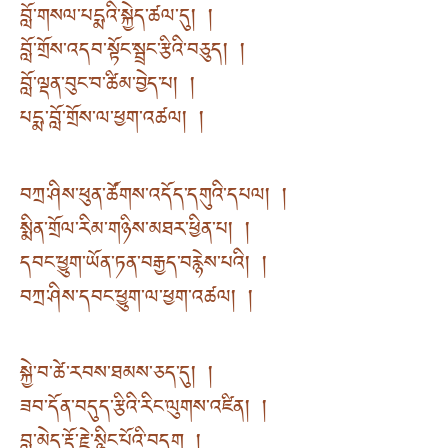
བློ་གསལ་པདྨའི་སྐྱེད་ཚལ་དུ། །
བློ་གྲོས་འདབ་སྟོང་སྦྲང་རྩིའི་བཅུད། །
བློ་ལྡན་བུང་བ་ཚིམ་བྱེད་པ། །
པདྨ་བློ་གྲོས་ལ་ཕྱག་འཚལ། །
བཀྲ་ཤིས་ཕུན་ཚོགས་འདོད་དགུའི་དཔལ། །
སྨིན་གྲོལ་རིམ་གཉིས་མཐར་ཕྱིན་པ། །
དབང་ཕྱུག་ཡོན་ཏན་བརྒྱད་བརྙེས་པའི། །
བཀྲ་ཤིས་དབང་ཕྱུག་ལ་ཕྱག་འཚལ། །
སྐྱེ་བ་ཚེ་རབས་ཐམས་ཅད་དུ། །
ཟབ་དོན་བདུད་རྩིའི་རིང་ལུགས་འཛིན། །
བླ་མེད་རྡོ་རྗེ་སྙིང་པོའི་བདག །