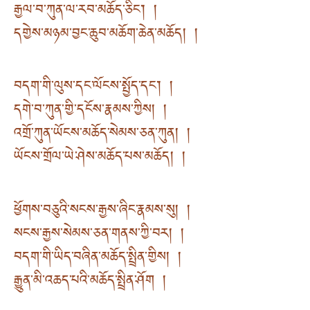
རྒྱལ་བ་ཀུན་ལ་རབ་མཆོད་ཅིང༌། །
དགྱེས་མཉམ་བྱང་ཆུབ་མཆོག་ཆེན་མཆོད། །
བདག་གི་ལུས་དང་ལོངས་སྤྱོད་དང༌། །
དགེ་བ་ཀུན་གྱི་དངོས་རྣམས་ཀྱིས། །
འགྲོ་ཀུན་ཡོངས་མཆོད་སེམས་ཅན་ཀུན། །
ཡོངས་གྲོལ་ཡེ་ཤེས་མཆོད་པས་མཆོད། །
ཕྱོགས་བཅུའི་སངས་རྒྱས་ཞིང་རྣམས་སུ། །
སངས་རྒྱས་སེམས་ཅན་གནས་ཀྱི་བར། །
བདག་གི་ཡིད་བཞིན་མཆོད་སྤྲིན་གྱིས། །
རྒྱུན་མི་འཆད་པའི་མཆོད་སྤྲིན་ཤོག །