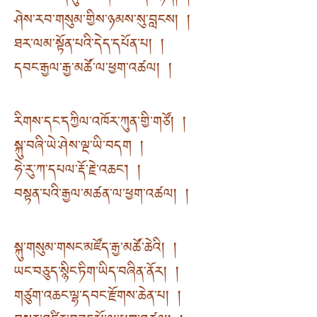
ཤེས་རབ་གསུམ་གྱིས་ཉམས་སུ་བླངས། །
ཐར་ལམ་སྟོན་པའི་དེད་དཔོན་པ། །
དབང་རྒྱལ་རྒྱ་མཚོ་ལ་ཕྱག་འཚལ། །
རིགས་དང་དཀྱིལ་འཁོར་ཀུན་གྱི་གཙོ། །
སྐུ་བཞི་ཡེ་ཤེས་ལྔ་ཡི་བདག །
ཧེ་རུ་ཀ་དཔལ་རྡོ་རྗེ་འཆང༌། །
བསྟན་པའི་རྒྱལ་མཚན་ལ་ཕྱག་འཚལ། །
སྐུ་གསུམ་གསང་མཛོད་རྒྱ་མཚོ་ཆེའི། །
ཡང་བཅུད་སྙིང་ཏིག་ཡིད་བཞིན་ནོར། །
གཙུག་འཆང་ལྷ་དབང་རྫོགས་ཆེན་པ། །