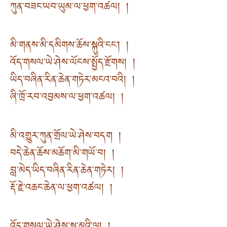
ཀུན་བཟང་ཡབ་ཡུམ་ལ་ཕྱག་འཚལ། །
མི་གནས་མི་དམིགས་ཆོས་སྐུའི་ངང༌། །
འོད་གསལ་ཡེ་ཤེས་ལོངས་སྤྱོད་རྫོགས། །
ཡིད་བཞིན་རིན་ཆེན་གཏེར་མངའ་བའི། །
ཞི་ཁྲོ་རབ་འབྱམས་ལ་ཕྱག་འཚལ། །
མི་འགྱུར་ཀུན་གྲོལ་ཡེ་ཤེས་བདག །
བདེ་ཆེན་ཆོས་མཆོག་མི་གཡོ་བ། །
བླ་མེད་ཡིད་བཞིན་རིན་ཆེན་གཏེར། །
རྡོ་རྗེ་འཆང་ཆེན་ལ་ཕྱག་འཚལ། །