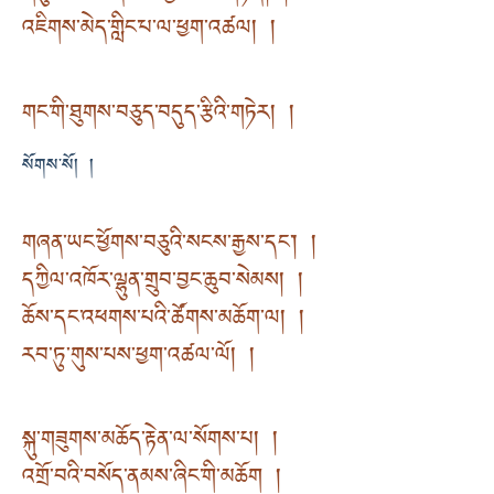
འཇིགས་མེད་གླིང་པ་ལ་ཕྱག་འཚལ། །
གང་གི་ཐུགས་བཅུད་བདུད་རྩིའི་གཏེར། །
སོགས་སོ། །
གཞན་ཡང་ཕྱོགས་བཅུའི་སངས་རྒྱས་དང༌། །
དཀྱིལ་འཁོར་ལྷུན་གྲུབ་བྱང་ཆུབ་སེམས། །
ཆོས་དང་འཕགས་པའི་ཚོགས་མཆོག་ལ། །
རབ་ཏུ་གུས་པས་ཕྱག་འཚལ་ལོ། །
སྐུ་གཟུགས་མཆོད་རྟེན་ལ་སོགས་པ། །
འགྲོ་བའི་བསོད་ནམས་ཞིང་གི་མཆོག །