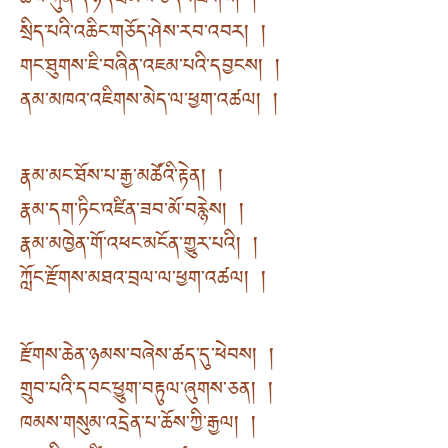
ཆོས་ཀུན་དེ་ཉིད་ཐམས་ཅད་གཟིགས། །
སྲིད་པའི་འཆིང་གཅོད་ཤེས་རབ་འབར། །
གང་ཐུགས་ཇི་བཞིན་འཇམ་པའི་དབྱངས། །
ནམ་མཁའ་འཇིགས་མེད་ལ་ཕྱག་འཚལ། །
རྣམ་མང་ཐོས་པ་རྒྱ་མཚོའི་རྟེན། །
རྣམ་དག་ཏིང་འཛིན་ཟབ་མོ་བརྙེས། །
རྣམ་མཁྱེན་གོ་འཕང་མངོན་གྱུར་པའི། །
ཀློང་རྫོགས་མཐའ་བྲལ་ལ་ཕྱག་འཚལ། །
རྫོགས་ཆེན་ཉམས་བཞེས་ཚད་དུ་ཕེབས། །
གྲུབ་པའི་དབང་ཕྱུག་བརྟུལ་ཞུགས་ཅན། །
ཁམས་གསུམ་འདྲེན་པ་ཆོས་ཀྱི་རྒྱལ། །