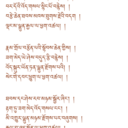
བར་དོའི་འོད་གསལ་སྙིང་པོ་བརྙེས། །
བརྩེ་ཆེན་ཐབས་མཁས་ཐུགས་རྗེའི་བདག །
ལྡང་མ་ལྷུན་རྒྱལ་ལ་ཕྱག་འཚལ། །
རྣམ་གྲོལ་བརྩོན་པའི་སྟོབས་ཆེན་གྱིས། །
ཟག་མེད་ཡེ་ཤེས་བདུད་རྩི་བརྙེས། །
འོད་སྐུར་ཡོན་ཏན་ལྷུན་རྫོགས་པའི། །
སེང་གེ་དབང་ཕྱུག་ལ་ཕྱག་འཚལ། །
ཐབས་དང་ཤེས་རབ་མཉམ་སྦྱོར་ཞིང༌། །
རྟག་ཏུ་ཟག་མེད་འོད་གསལ་ངང༌། །
མི་འགྱུར་ལྷུན་མཉམ་རྫོགས་པར་བཞུགས། །