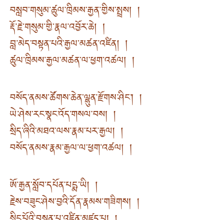
བསླབ་གསུམ་ཚུལ་ཁྲིམས་རྒྱན་གྱིས་སྤྲས། །
རྡོ་རྗེ་གསུམ་གྱི་རྣལ་འབྱོར་ཆེ། །
བླ་མེད་བསྟན་པའི་རྒྱལ་མཚན་འཛིན། །
ཚུལ་ཁྲིམས་རྒྱལ་མཚན་ལ་ཕྱག་འཚལ། །
བསོད་ནམས་ཚོགས་ཆེན་ལྷུན་རྫོགས་ཤིང༌། །
ཡེ་ཤེས་རང་སྣང་འོད་གསལ་བས། །
སྲིད་ཞིའི་མཐའ་ལས་རྣམ་པར་རྒྱལ། །
བསོད་ནམས་རྣམ་རྒྱལ་ལ་ཕྱག་འཚལ། །
ཨོ་རྒྱན་སློབ་དཔོན་པདྨ་ཡི། །
རྗེས་བཟུང་ཤེས་བྱའི་དོན་རྣམས་གཟིགས། །