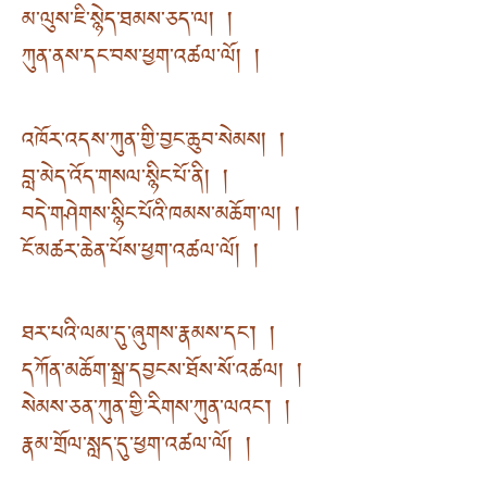
མ་ལུས་ཇི་སྙེད་ཐམས་ཅད་ལ། །
ཀུན་ནས་དང་བས་ཕྱག་འཚལ་ལོ། །
འཁོར་འདས་ཀུན་གྱི་བྱང་ཆུབ་སེམས། །
བླ་མེད་འོད་གསལ་སྙིང་པོ་ནི། །
བདེ་གཤེགས་སྙིང་པོའི་ཁམས་མཆོག་ལ། །
ངོ་མཚར་ཆེན་པོས་ཕྱག་འཚལ་ལོ། །
ཐར་པའི་ལམ་དུ་ཞུགས་རྣམས་དང༌། །
དཀོན་མཆོག་སྒྲ་དབྱངས་ཐོས་སོ་འཚལ། །
སེམས་ཅན་ཀུན་གྱི་རིགས་ཀུན་ལའང༌། །
རྣམ་གྲོལ་སླད་དུ་ཕྱག་འཚལ་ལོ། །