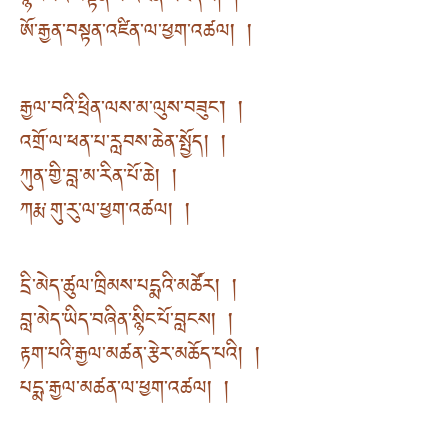
སྙིང་པོའི་བསྟན་པ་འཛིན་མཛད་པ། །
ཨོ་རྒྱན་བསྟན་འཛིན་ལ་ཕྱག་འཚལ། །
རྒྱལ་བའི་ཕྲིན་ལས་མ་ལུས་བཟུང༌། །
འགྲོ་ལ་ཕན་པ་རླབས་ཆེན་སྤྱོད། །
ཀུན་གྱི་བླ་མ་རིན་པོ་ཆེ། །
ཀརྨ་གུ་རུ་ལ་ཕྱག་འཚལ། །
དྲི་མེད་ཚུལ་ཁྲིམས་པདྨའི་མཚོར། །
བླ་མེད་ཡིད་བཞིན་སྙིང་པོ་བླངས། །
རྟག་པའི་རྒྱལ་མཚན་རྩེར་མཆོད་པའི། །
པདྨ་རྒྱལ་མཚན་ལ་ཕྱག་འཚལ། །