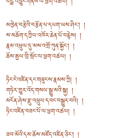
པདྨ་འབྱུང་གནས་ལ་ཕྱག་འཚལ། །
མཁྱེན་བརྩེའི་བརྩོན་པ་དཔག་ཡས་ཤིང༌། །
ས་མཆོག་དཀྱིལ་འཁོར་ཆེན་པོ་བརྙེས། །
རྣམ་འཕྲུལ་དུ་མས་འགྲོ་ཀུན་སྐྱོང༌། །
ཆོས་རྒྱལ་ཁྲི་སྲོང་ལ་ཕྱག་འཚལ། །
ཏིང་ངེ་འཛིན་དང་གཟུངས་རྣམས་ཀྱི། །
གཏེར་གྱུར་འོད་གསལ་སྒྱུ་མའི་སྐུ། །
མངོན་ཤེས་རྫུ་འཕྲུལ་དབང་བསྒྱུར་བའི། །
ཏིང་འཛིན་བཟང་པོ་ལ་ཕྱག་འཚལ། །
ཟབ་མོའི་དམ་ཆོས་མཛོད་འཛིན་ཅིང༌། །