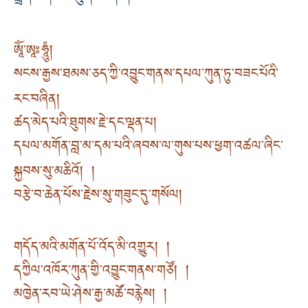
ཨཱོཾ་ཨཱཿཧཱུཾ།
སངས་རྒྱས་ཐམས་ཅད་ཀྱི་འབྱུང་གནས་དཔལ་ཀུན་ཏུ་བཟང་པོའི་
རང་བཞིན།
ཚད་མེད་པའི་ཐུགས་རྗེ་དང་ལྡན་པ།
དཔལ་མགོན་བླ་མ་དམ་པའི་ཞབས་ལ་གུས་པས་ཕྱག་འཚལ་ཞིང་
སྐྱབས་སུ་མཆིའོ། །
བརྩེ་བ་ཆེན་པོས་རྗེས་སུ་གཟུང་དུ་གསོལ།
གདོད་མའི་མགོན་པོ་འོད་མི་འགྱུར། །
དཀྱིལ་འཁོར་ཀུན་གྱི་འབྱུང་གནས་གཙོ། །
མཁྱེན་རབ་ཡེ་ཤེས་རྒྱ་མཚོ་བརྙེས། །