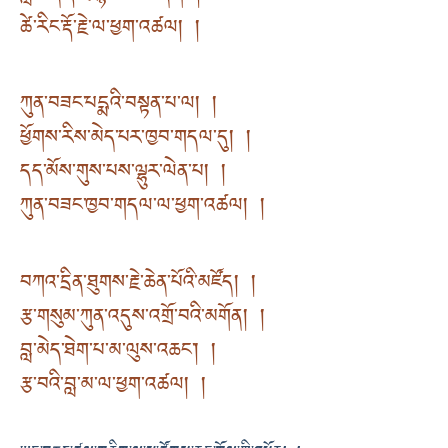
ཚེ་རིང་རྡོ་རྗེ་ལ་ཕྱག་འཚལ། །
ཀུན་བཟང་པདྨའི་བསྟན་པ་ལ། །
ཕྱོགས་རིས་མེད་པར་ཁྱབ་གདལ་དུ། །
དད་མོས་གུས་པས་ལྷུར་ལེན་པ། །
ཀུན་བཟང་ཁྱབ་གདལ་ལ་ཕྱག་འཚལ། །
བཀའ་དྲིན་ཐུགས་རྗེ་ཆེན་པོའི་མཛོད། །
རྩ་གསུམ་ཀུན་འདུས་འགྲོ་བའི་མགོན། །
བླ་མེད་ཐེག་པ་མ་ལུས་འཆང༌། །
རྩ་བའི་བླ་མ་ལ་ཕྱག་འཚལ། །