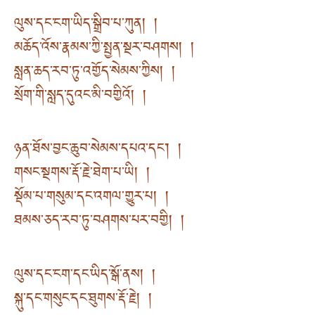
ལུས་དང་ངག་ཡིད་སྒྲིབ་པ་ཀུན། །
མཆོད་འོས་རྣམས་ཀྱི་སྤྱན་སྔར་བཤགས། །
སླན་ཆད་རབ་ཏུ་འགྱོད་སེམས་ཀྱིས། །
སྲོག་གི་སླད་དུའང་མི་བགྱིའོ། །
ཉན་ཐོས་བྱང་ཆུབ་སེམས་དཔའ་དང༌། །
གསང་སྔགས་རྡོ་རྗེ་ཐེག་པ་ཡི། །
སྡོམ་པ་གསུམ་དང་འགལ་གྱུར་པ། །
ཐམས་ཅད་རབ་ཏུ་བཤགས་པར་བགྱི། །
ལུས་དང་ངག་དང་ཡིད་སྒོ་ནས། །
སྐུ་དང་གསུང་དང་ཐུགས་རྡོ་རྗེ། །