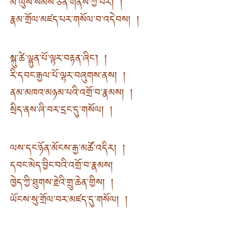
མ་ལུས་སེམས་ཅན་གནས་ཀྱི་བར། །
རྣམ་གྲོལ་མཛད་པར་གསོལ་བ་འདེབས། །
སྐུ་ཚེ་ལྷུན་པོ་ལྟར་བརྟན་ཞིང༌། །
རི་དབང་རྒྱལ་པོ་ལྟར་བཞུགས་ནས། །
ནམ་མཁའ་མཉམ་པའི་འགྲོ་བ་རྣམས། །
སྲིད་ནས་ཞི་བར་དྲང་དུ་གསོལ། །
ལས་དང་ཉོན་མོངས་རྒྱ་མཚོ་འདིར། །
དབང་མེད་བྱིང་བའི་འགྲོ་བ་རྣམས།
ཁྱེད་ཀྱི་ཐུགས་རྗེའི་གྲུ་ཆེན་གྱིས། །
ཡོངས་སུ་གྲོལ་བར་མཛད་དུ་གསོལ། །