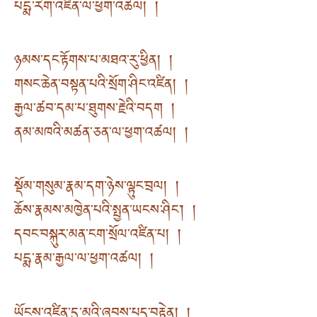
པདྨ་རིག་འཛིན་ལ་ཕྱག་འཚལ། །
ཉམས་དང་རྟོགས་པ་མཐའ་རུ་ཕྱིན། །
གསང་ཆེན་བསྟན་པའི་སྲོག་ཤིང་འཛིན། །
རྒྱལ་ཚབ་དམ་པ་ཐུགས་རྗེའི་བདག །
ནམ་མཁའི་མཚན་ཅན་ལ་ཕྱག་འཚལ། །
སྡོམ་གསུམ་རྣམ་དག་ཉེས་ལྟུང་བྲལ། །
ཆོས་རྣམས་མཁྱེན་པའི་སྤྱན་ཡངས་ཤིང༌། །
དབང་བསྐུར་མན་ངག་སྲོལ་འཛིན་པ། །
པདྨ་རྣམ་རྒྱལ་ལ་ཕྱག་འཚལ། །
ཡོངས་འཛིན་དུ་མའི་ཞབས་པད་བརྟེན། །