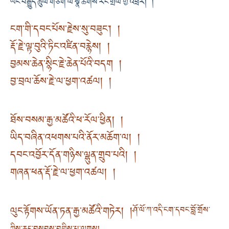
ཡང་བརྒྱུད་ཚུལ་གཅིག་ལ་སྣ་ཚོགས་རང་གྲོལ་གྱི་འཕྲོར། །
ངག་གི་དབང་པོས་རྗེས་སུ་བཟུང༌། །
རྡོ་རྗེ་ལྟ་བུའི་ཏིང་འཛིན་བརྙེས། །
བྱམས་ཆེན་སྙིང་རྗེ་ཆེན་པོའི་བདག །
བྱ་བྲལ་ཆོས་རྗེ་ལ་ཕྱག་འཚལ། །
ཐོས་བསམ་རྒྱ་མཚོའི་ཕ་རོལ་ཕྱིན། །
ཡིད་བཞིན་འཕགས་པའི་ནོར་མཆོག་ལ། །
དབང་འབྱོར་དོན་གཉིས་ལྷུན་གྲུབ་པའི། །
གཞན་ཕན་རྡོ་རྗེ་ལ་ཕྱག་འཚལ། །
ལུང་རྟོགས་ཡོན་ཏན་རྒྱ་མཚོའི་གཏེར། །
ཤོ་ལོ་ཀ་འདི་ངག་དབང་བློ་གྲོས་