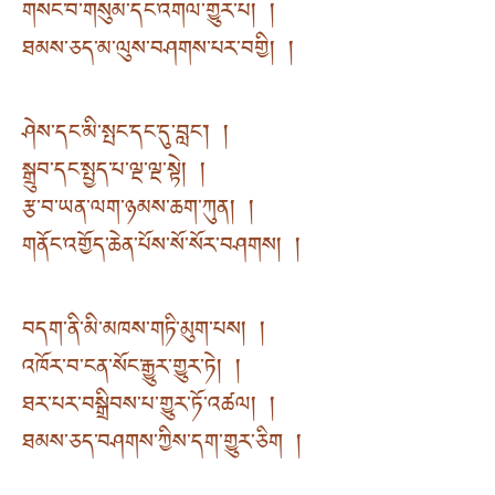
གསང་བ་གསུམ་དང་འགལ་གྱུར་པ། །
ཐམས་ཅད་མ་ལུས་བཤགས་པར་བགྱི། །
ཤེས་དང་མི་སྤང་དང་དུ་བླང༌། །
སྒྲུབ་དང་སྤྱད་པ་ལྔ་ལྔ་སྟེ། །
རྩ་བ་ཡན་ལག་ཉམས་ཆག་ཀུན། །
གནོང་འགྱོད་ཆེན་པོས་སོ་སོར་བཤགས། །
བདག་ནི་མི་མཁས་གཏི་མུག་པས། །
འཁོར་བ་ངན་སོང་རྒྱུར་གྱུར་ཏེ། །
ཐར་པར་བསྒྲིབས་པ་གྱུར་ཏོ་འཚལ། །
ཐམས་ཅད་བཤགས་ཀྱིས་དག་གྱུར་ཅིག །