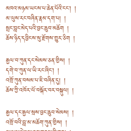
མཁའ་མཉམ་ཡངས་པ་ཆེན་པོའི་ངང༌། །
མ་ལུས་རང་བཞིན་རྣམ་དག་པ། །
སྤང་བླང་མེད་པའི་བྱང་ཆུབ་མཆོག །
ཆོས་ཉིད་དབྱིངས་སུ་རྫོགས་གྱུར་ཅིག །
རྒྱལ་བ་ཀུན་དང་སེམས་ཅན་གྱིས། །
དགེ་བ་ཀུན་ལ་ཡི་རང་ཞིང༌། །
འགྲོ་ཀུན་བསམ་པ་ཇི་བཞིན་དུ། །
ཆོས་ཀྱི་འཁོར་ལོ་བསྐོར་བར་བསྐུལ། །
རྒྱལ་དང་རྒྱལ་སྲས་བྱང་ཆུབ་སེམས། །
འགྲོ་བའི་བླ་མ་མཆོག་ཀུན་གྱིས། །