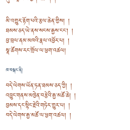
མི་འགྱུར་རྟོག་པའི་རྩལ་ཆེན་གྱིས། །
ཐམས་ཅད་ཡེ་ནས་སངས་རྒྱས་ངང༌། །
བྱ་བྲལ་ནམ་མཁའི་རྣལ་འབྱོར་པ། །
སྣ་ཚོགས་རང་གྲོལ་ལ་ཕྱག་འཚལ།
ཁ་བསྐང་ནི།
བདེ་ལེགས་ཡོན་ཏན་ཐམས་ཅད་ཀྱི། །
འབྱུང་གནས་མཁྱེན་བརྩེའི་རྒྱ་མཚོ་ཆེ། །
བྱམས་དང་སྙིང་རྗེའི་གཏེར་གྱུར་པ། །
བདེ་ལེགས་རྒྱ་མཚོ་ལ་ཕྱག་འཚལ། །