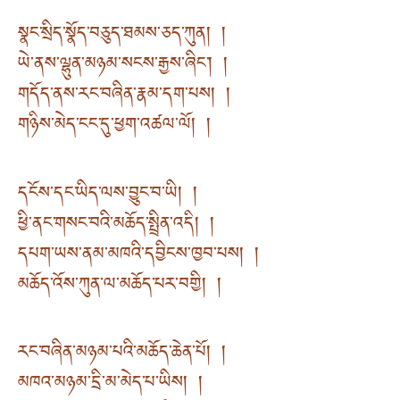
སྣང་སྲིད་སྣོད་བཅུད་ཐམས་ཅད་ཀུན། །
ཡེ་ནས་ལྷུན་མཉམ་སངས་རྒྱས་ཞིང༌། །
གདོད་ནས་རང་བཞིན་རྣམ་དག་པས། །
གཉིས་མེད་ངང་དུ་ཕྱག་འཚལ་ལོ། །
དངོས་དང་ཡིད་ལས་བྱུང་བ་ཡི། །
ཕྱི་ནང་གསང་བའི་མཆོད་སྤྲིན་འདི། །
དཔག་ཡས་ནམ་མཁའི་དབྱིངས་ཁྱབ་པས། །
མཆོད་འོས་ཀུན་ལ་མཆོད་པར་བགྱི། །
རང་བཞིན་མཉམ་པའི་མཆོད་ཆེན་པོ། །
མཁའ་མཉམ་དྲི་མ་མེད་པ་ཡིས། །