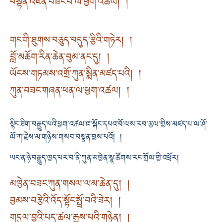
བསྟན་འཛིན་བཟང་པོ་ལ་ཕྱག་འཚལ། །
གང་གི་ཐུགས་བཅུད་བདུད་རྩིའི་གཏེར། །
བློ་མཆོག་རིན་ཆེན་བུམ་ནང་དུ། །
ཡོངས་གཏམས་འགྲོ་ཀུན་སྨིན་མཛད་པའི། །
ཀུན་བཟང་གཞན་ཕན་ལ་ཕྱག་འཚལ། །
སྙིང་ཐིག་བརྒྱུད་པའི་ཕྱག་འཚལ་ཁ་སྐོང་དཔའ་བོ་ལས་རབ་རྩལ་གྱིས་མཛད་པ་ལ་ཤོ་
ལོ་ཀ་རྗེས་མ་གཉིས་གསབ་བསྣན་བྱས་པའོ། །
ཡང་ན་ཉེ་བརྒྱུད་ཁྱད་པར་བ་ནི་ཀུན་མཁྱེན་སྣ་ཚོགས་རང་གྲོལ་གྱི་འཕྲོར།
མཁྱེན་བཟང་ཀུན་གསལ་ལམ་ཆེན་དུ། །
བྱམས་བརྩེའི་འོད་སྟོང་སྤྲོ་བའི་ཟེར། །
གདུལ་བྱའི་པད་ཚལ་རྒྱས་པའི་གཉེན། །