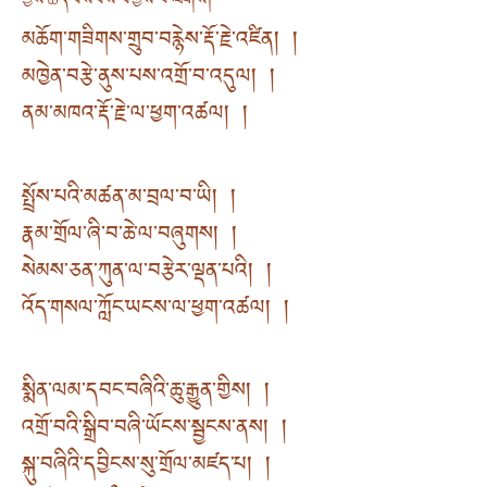
ཀྱིས་ཆད་བསབས་བགྱིས་པ་ལགས།
མཆོག་གཟིགས་གྲུབ་བརྙེས་རྡོ་རྗེ་འཛིན། །
མཁྱེན་བརྩེ་ནུས་པས་འགྲོ་བ་འདུལ། །
ནམ་མཁའ་རྡོ་རྗེ་ལ་ཕྱག་འཚལ། །
སྤྲོས་པའི་མཚན་མ་བྲལ་བ་ཡི། །
རྣམ་གྲོལ་ཞི་བ་ཆེ་ལ་བཞུགས། །
སེམས་ཅན་ཀུན་ལ་བརྩེར་ལྡན་པའི། །
འོད་གསལ་ཀློང་ཡངས་ལ་ཕྱག་འཚལ། །
སྨིན་ལམ་དབང་བཞིའི་ཆུ་རྒྱུན་གྱིས། །
འགྲོ་བའི་སྒྲིབ་བཞི་ཡོངས་སྦྱངས་ནས། །
སྐུ་བཞིའི་དབྱིངས་སུ་གྲོལ་མཛད་པ། །