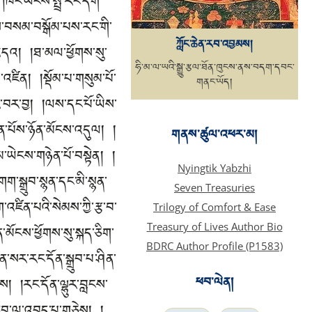
 །ཁོང་ཡངས་སྤྲོ་རིང་དག་
ོས་བསམ་བསྒོམ་པས་རང་གི་
ཀློང་ཆེན་རབ་འབྱམས།
ན་འདའ། །ཐ་མལ་ཕྱོགས་སུ་
ཧི་མ་ལ་ཡའི་སྒྱུ་རྩལ་ཐོན་ཁུངས་ནས་བདག་དབང་
་འཛིན། །སྡོམ་པ་གསུམ་པོ་
གནང་ཡོད།
ར་བར་བྱ། །ལས་དང་པོ་ཡིས་
ེན་པོས་ཉོན་མོངས་འདུལ། །
གནས་ཚུལ་འཕར་མ།
་མ་ཡེངས་གཉེན་པོ་བསྟེན། །
Nyingtik Yabzhi
ག་སྒྲུབ་སྙན་དང་མི་སྙན་
Seven Treasuries
་འཛིན་པའི་སེམས་ཀྱི་རྩ་བ་
Trilogy of Comfort & Ease
Treasury of Lives Author Bio
་མོངས་ཕྱོགས་སུ་སྐད་ཅིག་
BDRC Author Profile (P1583)
་སར་རང་དོན་སྒྲུབ་པ་ཤིན་
ཕབ་ལེན།
ས། །རང་དོན་ལྷུར་བླངས་