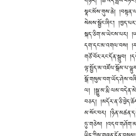
གཉེར། །ཚེ་འདི་བློས་བཏང་ཕ
སྣང་མོས་གུས་ཆེ། །བསྟན་
སེམས་སྦྱོང་ཞིང༌། །ཁྱད་པ
སྐད་ཅིག་མ་ཡེངས་པར། །ཡང
དག་དང་མ་འགལ་བས། །རང་རྒ
གཙོ་བོར་རང་དོན་སྒྲུབ། །
ལྟ་སྤྱོད་མ་འཛོལ་སྒོམ་པ་ལ
སྒོ་གསུམ་བག་ཡོད་ཤེས་བཞི
ལ། །སྒྱུ་མ་རྨི་ལམ་བདེན་མ
བཅད། །མདོར་ན་ཅི་བྱེད་ཆ
མ་སོང་བར། །ཉིན་མཚན་དགེ་
ཏུ་གཅེས། །འདབ་གཤོག་མ་ར