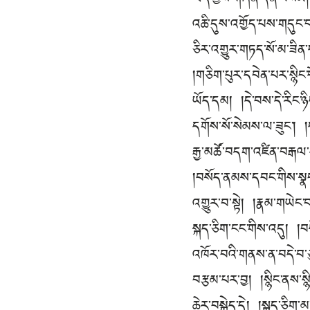
ཡིད་ཀྱིས་གཞན་དོན་བསམ། 
འཆི་དུས་འགྱོད་པས་གདུང་བ
ཅིར་འགྱུར་གཏད་སོ་མ་ཟིན
།གཅིག་པུར་དབེན་པར་སྙིང་
ཡོད་དམ། །དེ་བས་དེ་རིང་
དགོས་སོ་སེམས་ལ་ཟུང༌། །ད
རྒྱ་མཚོ་བདག་འཛིན་བརྒལ་
།བསོད་ནམས་དབང་གིས་སྣང་
འགྱུར་བ་སྟེ། །རྣམ་གཡེང་
སྐད་ཅིག་ངང་གིས་འདུ། །
འཁོར་བའི་གནས་ན་བདེ་བ་
བརྩམ་པར་བྱ། །སྙིང་ནས་སྙ
ཆེར་བསྐྱེད་དེ། །སྐད་ཅིག་