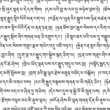
ྱི་མའི་བྱང་ཆུབ་འདོད། །རྣམ་གཡེང་འདུ་འཛི་རྒྱང་བསྲིང་ཉོན་མོངས་ཆུང༌།
ལ་སྲི་ཞུར་ལྡན་པ་དེ་དག་གིས། །དམ་པའི་བླ་མ་རབ་ཏུ་མཉེས་བྱས་ཏེ། །ཐ
ར་སྙན་རྒྱུད་སྙིང་པོའི་མན་ངག་ལ། །བརྩོན་ལ་ཡུན་རིང་སྒྲུབ་པས་ཉིན་མཚ
་ཟབ་སྙིང་པོའི་དོན་ལ་ནན་ཏན་བྱ། །ཉན་ཐོས་བྱང་ཆུབ་སེམས་དང་རིག་པ
ྱུད་སྡོམ་ཞིང་གཞན་ཕན་ཅི་འགྲུབ་དང༌། །ཅི་སྣང་ཐར་པའི་ལམ་དུ་བསྒྱུ
དབེན་པར་སེམས་གཟུང་རྣམ་གཡེང་འདུ་འཛི་བཏང༌། །རྐྱེན་ངན་སྤང་ཞིང་གཉ
ྷུར་བླང་ཞིག །དུག་ལྔ་རང་རྒྱུད་གང་སྐྱེས་སྐད་ཅིག་ལ། །དྲན་པས་གཟུང་ཞིང
ན་ངོ་ཚ་ཤེས། །ཁྲེལ་ཡོད་ལྡན་པས་རང་རྒྱུད་གདུལ་བར་བྱ། །བསྟོད་སྨད་དག
ེད་མགོ་སྙོམས་བྱ། །བྲག་ཅའི་སྒྲ་ལྟར་རྗེས་མཐུན་བཟོད་པ་བསྒོམ། །ང་བདག
ོས་དང་མི་འགལ་བས། །རང་གི་རྒྱུད་བསྡམས་གཞན་ལ་མི་གནོད་ཅིང༌། །ཉོན
བས་འདའ་བ་ཤིན་ཏུ་གཅེས། །དེང་སང་དུས་ན་སྐྱེ་བོ་མི་སྲུན་པས། །དབེན
ྫོགས་འཕུར་བར་མི་ནུས་ལྟར། །མངོན་ཤེས་མི་ལྡན་གཞན་དོན་མི་ནུས་པ