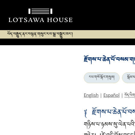
བོད་བརྒྱུད་ནང་བསྟན་གསུང་རབ་སྒྲ་བསྒྱུར་ཁང་།
རྫོགས་པ་ཆེན་པོ་བསམ་
ངལ་གསོ་སྐོར་གསུམ།
སྒོམ་པ
བོད་ཡིག
English
|
Español
|
༈ རྫོགས་པ་ཆེན་པོ་
གཉིས་པ་ཉམས་སུ་ལེན་པའི་ག