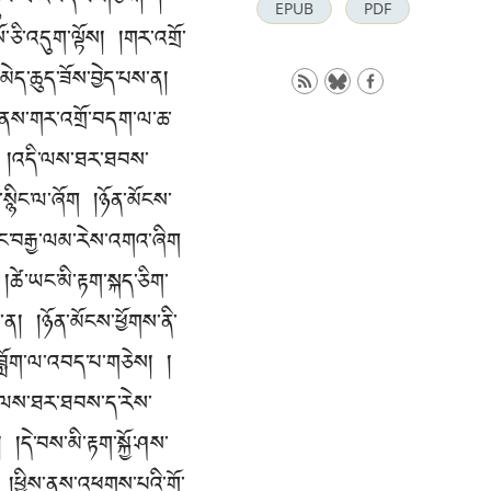
སྒྲུབ་ལ་འབད་པ་གཅེས། །
EPUB
PDF
་ཅི་འདུག་ལྟོས། །གར་འགྲོ་
ེད་ཆུད་ཟོས་བྱེད་པས་ན།
ྱི་ནས་གར་འགྲོ་བདག་ལ་ཆ་
དྲ། །འདི་ལས་ཐར་ཐབས་
་སྙིང་ལ་ཞོག །ཉོན་མོངས་
ུང་བརྒྱ་ལམ་རེས་འགའ་ཞིག
ཚེ་ཡང་མི་རྟག་སྐད་ཅིག་
་ན། །ཉོན་མོངས་ཕྱོགས་ནི་
ཟློག་ལ་འབད་པ་གཅེས། །
ི་ལས་ཐར་ཐབས་ད་རེས་
།དེ་བས་མི་རྟག་སྐྱོ་ཤས་
་ན། །ཕྱིས་ནས་འཕགས་པའི་གོ་