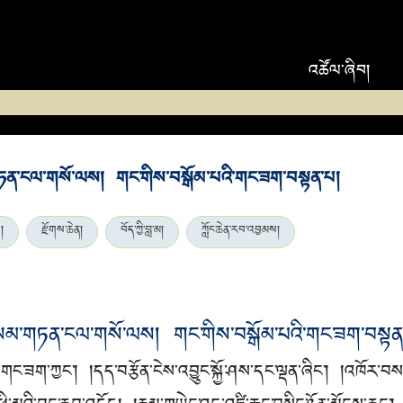
འཚོལ་ཞིབ།
གཏན་ངལ་གསོ་ལས། གང་གིས་བསྒོམ་པའི་གང་ཟག་བསྟན་པ།
།
རྫོགས་ཆེན།
བོད་ཀྱི་བླ་མ།
ཀློང་ཆེན་རབ་འབྱམས།
བསམ་གཏན་ངལ་གསོ་ལས། གང་གིས་བསྒོམ་པའི་གང་ཟག་བསྟན
ང་ཟག་ཀྱང༌། །དད་བརྩོན་ངེས་འབྱུང་སྐྱོ་ཤས་དང་ལྡན་ཞིང༌། །འཁོར་བས་ས