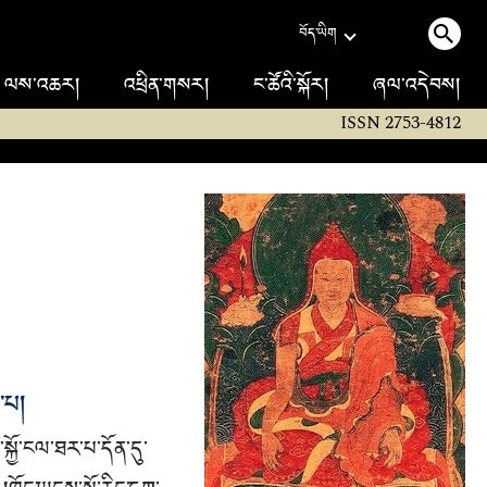
བོད་ཡིག
ལས་འཆར།
འཕྲིན་གསར།
ང་ཚོའི་སྐོར།
ཞལ་འདེབས།
ISSN 2753-4812
་པ།
ྐྱོ་ངལ་ཐར་པ་དོན་དུ་