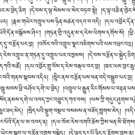
།རྣམ་གཡེང་འདུ་འཛི་བདུད་ཀྱི་བསླུ་བྲིད་འདིས། །རང་སེམས་མ་བསླུས་
ར་མ་བྱེད་ཅིག །དེ་བས་ད་ལྟ་སེམས་ལ་སེར་བཏབ་སྟེ། །ད་ལྟ་འཆི་ན་ཁྱེར་སོ
་པར། །རྣམ་གཡེང་འཁྲུལ་པས་ཉིན་མཚན་འདའ་བ་འདི། །དལ་འབྱོར་དོན་མ
པོའི་དོན་བསྒོམས་ཤིང༌། །གཏན་གྱི་འདུན་མ་ད་རེས་ལེགས་དགོས་སོ། །ཕ
ཉིད་དུ་བརྩོན་པར་བྱ། །འཁོར་བའི་འཁྲུལ་སྣང་འཇིགས་པའི་ལམ་འཕྲང་འ
་རེས་འཁྲུལ་ན་གཏན་དུ་འཁྲུལ་པར་འཁྱམས། །དེ་བས་བརྩོན་པ་སྐྱེད་ཅིག
དཀའི་མཚོ། །དལ་འབྱོར་གྲུ་བོས་ད་རེས་བརྒལ་བར་བྱ། །ཐར་ལམ་བྱང་ཆ
བའི་གནས་སྐབས་འདིར། །སྙིང་ནས་བརྩོན་པས་ཕན་བདེ་བསྒྲུབ་པར་བྱ། །
བསླུ་མཁས་ཕྱི་བཤོལ་དགེ་ལ་བྱེད། །འཁྲུལ་པ་རྒྱུན་རིང་གོམས་པ་བརྟན་པས
བསོད་ནམས་དགེ་ལ་འབད་ཀྱང་འབྱུང་དཀའ་བས། །ལས་ཀྱི་གདུང་ཤུགས་བ
ཅུང་ཟད་མེད། །སྲིད་པའི་སྡུག་བསྔལ་བསམས་ན་བཟོད་གླགས་མེད། །འད
ིང་པོའི་དོན་ལ་མ་འབད་ན། །དལ་ཁོམ་རེས་འགའི་ཆོས་ཀྱིས་ཕན་མི་ཐོགས། 
མ་ཡེངས་སྒྲུབ་ལ་བརྩོན་འགྲུས་བསྐྱེད། །དེ་ལྟར་དང་པོ་ཉིད་དུ་རྟོགས་བྱས