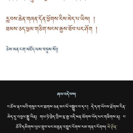
རླབས་ཆེན་གཞན་དོན་ཕྱོགས་རིས་མེད་པ་ཡིས། །
ཐམས་ཅད་ཕྱམ་གཅིག་སངས་རྒྱས་ཐོབ་པར་ཤོག །
ཅེས་མན་ངག་མཛོད་ལས་བཏུས་སོ།།
ཞལ་འདེབས།
ང་ཚོས་ནང་པའི་གསུང་རབ་གྲགས་ཅན་མང་པོ་བསྒྱུར་བ་དང་། དེ་དག་ཡོངས་རྫོགས་རིན་
མེད་དུ་འབུལ་རྒྱུ་ཡིན། གལ་ཏེ་ཁྱེད་ཀྱིས་དྲ་རྒྱ་འདི་ཕན་ཐོགས་ཡོད་པར་གཟིགས་ན། ང་
ཚོའི་དམིགས་ཡུལ་གྲུབ་པར་མཐུན་འགྱུར་རོགས་རམ་གནང་རོགས།
པེ་ཊོན་