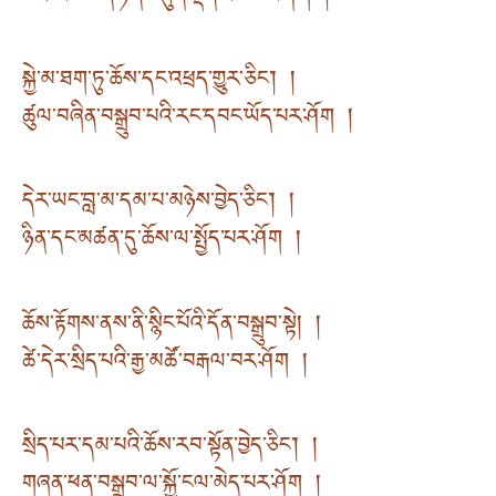
སྐྱེ་མ་ཐག་ཏུ་ཆོས་དང་འཕྲད་གྱུར་ཅིང༌། །
ཚུལ་བཞིན་བསྒྲུབ་པའི་རང་དབང་ཡོད་པར་ཤོག །
དེར་ཡང་བླ་མ་དམ་པ་མཉེས་བྱེད་ཅིང༌། །
ཉིན་དང་མཚན་དུ་ཆོས་ལ་སྤྱོད་པར་ཤོག །
ཆོས་རྟོགས་ནས་ནི་སྙིང་པོའི་དོན་བསྒྲུབ་སྟེ། །
ཚེ་དེར་སྲིད་པའི་རྒྱ་མཚོ་བརྒལ་བར་ཤོག །
སྲིད་པར་དམ་པའི་ཆོས་རབ་སྟོན་བྱེད་ཅིང༌། །
གཞན་ཕན་བསྒྲུབ་ལ་སྐྱོ་ངལ་མེད་པར་ཤོག །