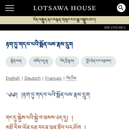
བོད་བརྒྱུད་ནང་བསྟན་གསུང་རབ་སྒྲ་བསྒྱུར་ཁང་།
ISSN 2753-4812
རྟག་ཏུ་གདབ་པའི་སྨོན་ལམ་རྣམ་དྲུག
སྨོན་ལམ།
མཛོད་བདུན།
བོད་ཀྱི་བླ་མ།
ཀློང་ཆེན་རབ་འབྱམས།
བོད་ཡིག
English
|
Deutsch
|
Français
|
༄༅། །རྟག་ཏུ་གདབ་པའི་སྨོན་ལམ་རྣམ་དྲུག
གང་དུ་སྐྱེས་པའི་སྐྱེ་བ་ཐམས་ཅད་དུ། །
མཐོ་རིས་ཡོན་ཏན་བདུན་ལྡན་ཐོབ་པར་ཤོག །