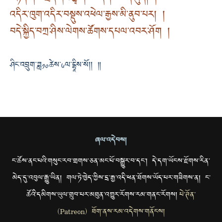
འདིར་ཁུག་འདིར་བསྡུས་འཕེལ་རྒྱས་མི་ནུབ་པར། །
བདེ་སྐྱིད་བཀྲ་ཤིས་ལེགས་ཚོགས་དཔལ་འབར་ཤོག །
ཤིང་འབྲུག་ཟླ༡༠ཚེས་༦ལ་དྷཱིས་སོ།། ༎
ཞལ་འདེབས།
ང་ཚོས་ནང་པའི་གསུང་རབ་གྲགས་ཅན་མང་པོ་བསྒྱུར་བ་དང་། དེ་དག་ཡོངས་རྫོགས་རིན་
མེད་དུ་འབུལ་རྒྱུ་ཡིན། གལ་ཏེ་ཁྱེད་ཀྱིས་དྲ་རྒྱ་འདི་ཕན་ཐོགས་ཡོད་པར་གཟིགས་ན། ང་
ཚོའི་དམིགས་ཡུལ་གྲུབ་པར་མཐུན་འགྱུར་རོགས་རམ་གནང་རོགས།
པེ་ཊོན་
(Patreon) ཐོག་ནས་རམ་འདེགས་གནོངས།