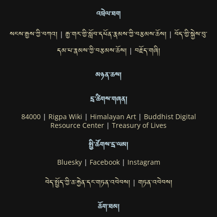
འབྲེལ་ཐག
སངས་རྒྱས་ཀྱི་བཀའ།
རྒྱ་གར་གྱི་སློབ་དཔོན་རྣམས་ཀྱི་བརྩམས་ཆོས།
བོད་གྱི་སྐྱེས་བུ་
|
|
དམ་པ་རྣམས་ཀྱི་བརྩམས་ཆོས།
བརྗོད་གཞི།
|
མཉན་ཆས།
དྲ་ཚིགས་གཞན།
84000
|
Rigpa Wiki
|
Himalayan Art
|
Buddhist Digital
Resource Center
|
Treasury of Lives
སྤྱི་ཚོགས་དྲ་ལམ།
Bluesky
|
Facebook
|
Instagram
བེད་སྤྱོད་ཀྱི་ཆ་རྐྱེན་དང་གཏན་འབེབས།
གཏན་འབེབས།
|
ཆོག་ཐམ།