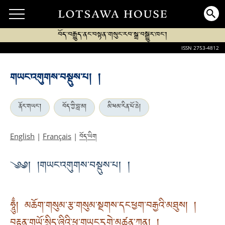
བོད་བརྒྱུད་ནང་བསྟན་གསུང་རབ་སྒྲ་བསྒྱུར་ཁང་།
ISSN 2753-4812
གཡང་འགུགས་བསྡུས་པ། །
ནོར་གཡང་།
བོད་ཀྱི་བླ་མ།
མི་ཕམ་རིན་པོ་ཆེ།
བོད་ཡིག
English
|
Français
|
༄༅། །གཡང་འགུགས་བསྡུས་པ། །
ཧཱུྂ། མཆོག་གསུམ་རྩ་གསུམ་སྔགས་དང་ཕྱག་བརྒྱའི་མཐུས། །
བརྟན་གཡོ་སྲིད་ཞིའི་ཕྱྭ་གཡང་དགེ་མཚན་ཀུན། །