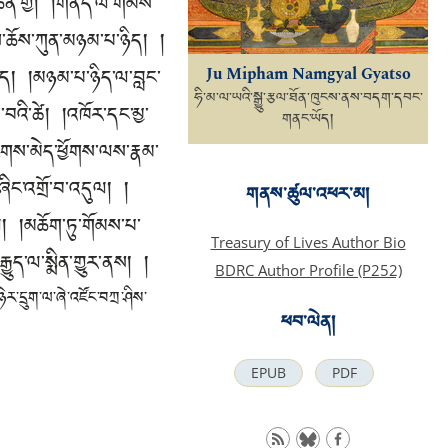
ཆེན་གྱི། །གནད་ལ་གོམས་
ས་ཆོས་ཀུན་མཉམ་པ་ཉིད། །
ཉིད། །མཉམ་པ་ཉིད་ལ་བླང་
Ju Mipham Namgyal Gyatso
ཧི་མ་ལ་ཡའི་སྒྱུ་རྩལ་ཐོན་ཁུངས་ནས་བདག་དབང་
་བའི་ཚེ། །འཁོར་དང་མྱ་
གནང་ཡོད།
གས་མེད་ཕྱོགས་ལས་རྣམ་
ཞིང་འགྲོ་བ་འདུལ། །
གནས་ཚུལ་འཕར་མ།
ལ། །མཆོག་ཏུ་གོམས་པ་
Treasury of Lives Author Bio
ྱུད་ལ་སྨིན་གྱུར་ནས། །
BDRC Author Profile (P252)
ཉེར་དྲུག་ལ་ཞེ་འཛོང་བཀྲ་ཤིས་
ཕབ་ལེན།
EPUB
PDF