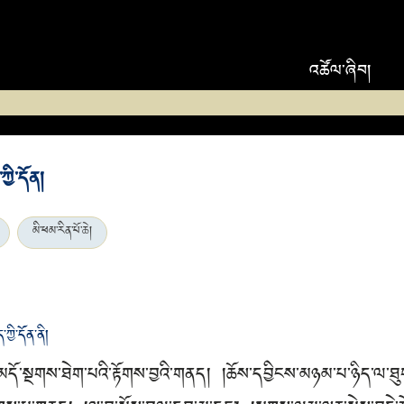
འཚོལ་ཞིབ།
ྱི་དོན།
མི་ཕམ་རིན་པོ་ཆེ།
ི་དོན་ནི།
། མདོ་སྔགས་ཐེག་པའི་རྟོགས་བྱའི་གནད། །ཆོས་དབྱིངས་མཉམ་པ་ཉིད་ལ་ཐ