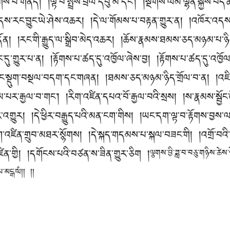
ོགས་པ་གནད། །ལྟ་བ་སྤྲོས་བྲལ་དབུ་མ་དང་། །སྔགས་ལམ་ལྷན་སྐྱེས་བདེ་
་འདས་རང་བྱུང་ཡེ་ཤེས་འཆར། །དེ་ལ་གོམས་པ་བརྟན་གྱུར་ན། །འཁོར་འད
་དོན། །རང་གི་རྒྱུད་ལ་སྒྲིབ་མེད་འཆར། །ཆོས་རྣམས་ཐམས་ཅད་མཉམ་པ་
དུ་གྱུར་པ་ན། །རྟོགས་པ་ཚད་དུ་འཁྱོལ་ཞེས་བྱ། །རྟོགས་པ་ཚད་དུ་འཁྱོལ
ང་སྡུག་བསྔལ་བདག་དང་གཞན། །ཐམས་ཅད་མཉམ་ཉིད་གྲོལ་བ་ན། །འཇི
་པར་རྒྱལ་བ་གང་། །རིག་འཛིན་དཔའ་བོ་རྒྱལ་བའི་སྲས། །ས་རྣམས་སྦྱོང་
་འགྱུར། །དེ་ཕྱིར་བརྒྱུད་པའི་མན་ངག་གིས། །ཡང་དག་ལྟ་བ་རྟོགས་བྱས་
་འཛིན་གྲུབ་མཐར་སྙོགས། །དེ་སྐད་གདམས་པ་སྐལ་བཟང་གི། །འགྲོ་བའི་རྒ
ན་གྱི། །དགོངས་པའི་བཙན་ས་ཟིན་གྱུར་ཅིག །
ལྕགས་བྱི་ཟླ་བ་བཅུ་གཉིས་ཚེས་
པ་མངྒ་ལཾ།། །།