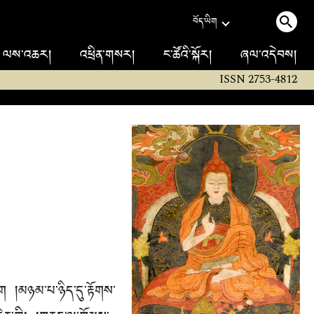
བོད་ཡིག
ལས་འཆར།
འཕྲིན་གསར།
ང་ཚོའི་སྐོར།
ཞལ་འདེབས།
ISSN 2753-4812
ུག །མཉམ་པ་ཉིད་དུ་རྟོགས་