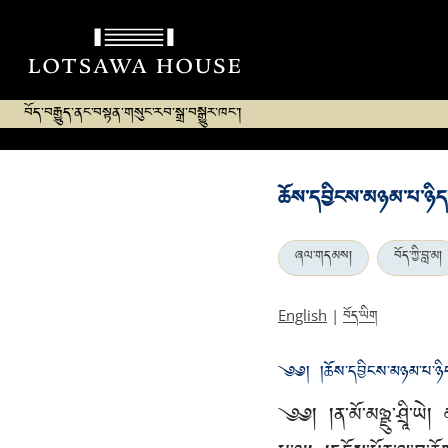
བོད་བརྒྱུད་ནང་བསྟན་གསུང་རབ་སྒྲ་བསྒྱུར་ཁང་།
ཆོས་དབྱིངས་མཉམ་པ་ཉིད་ཀ
ཞལ་གདམས།
བོད་ཀྱི་བླ་མ།
བོད་ཡིག
English
|
༄༅། །ཆོས་དབྱིངས་མཉམ་པ་ཉིད་ཀྱ
༄༅། །ན་མོ་མཉྫུ་ཤྲཱི་ཡེ