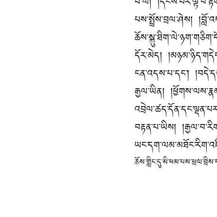
པ་ལ། །དངོས་པོར་ལྟ་བ་རྟ
པས་སྤྲོས་བྲལ་ཤེས། །བློ
ཆོས་སྐུ་ཐིག་ལེ་ཉག་གཅིག
དོར་མེད། །མཉམ་ཉིད་གདེང་
ངན་འདས་པ་དང་། །བདེ་ད
རྒྱལ་ཡིན། །ཕྱོགས་ལས་རྣམ
འབྲེལ་ཚད་དོན་དང་ལྡན་པར
བརྟན་པ་ཡིས། །རྒྱལ་བ་རིག
ཡང་དག་ལམ་མཐོང་རིག་འཛི
ཆོས་གླིང་དུ་མི་ཕམ་པས་ཕྲལ་བྲིས་