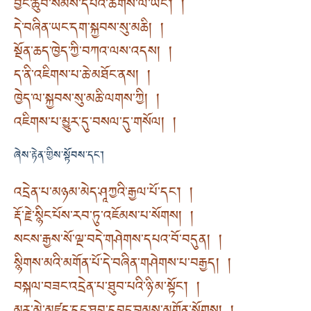
བྱང་ཆུབ་སེམས་དཔའི་ཚོགས་ལ་ཡང་། །
དེ་བཞིན་ཡང་དག་སྐྱབས་སུ་མཆི། །
སྔོན་ཆད་ཁྱེད་ཀྱི་བཀའ་ལས་འདས། །
ད་ནི་འཇིགས་པ་ཆེ་མཐོང་ནས། །
ཁྱེད་ལ་སྐྱབས་སུ་མཆི་ལགས་ཀྱི། །
འཇིགས་པ་མྱུར་དུ་བསལ་དུ་གསོལ། །
ཞེས་རྟེན་གྱིས་སྟོབས་དང་།
འདྲེན་པ་མཉམ་མེད་ཤཱཀྱའི་རྒྱལ་པོ་དང་། །
རྡོ་རྗེ་སྙིང་པོས་རབ་ཏུ་འཇོམས་པ་སོགས། །
སངས་རྒྱས་སོ་ལྔ་བདེ་གཤེགས་དཔའ་བོ་བདུན། །
སྙིགས་མའི་མགོན་པོ་དེ་བཞིན་གཤེགས་པ་བརྒྱད། །
བསྐལ་བཟང་འདྲེན་པ་ཐུབ་པའི་ཉི་མ་སྟོང་། །