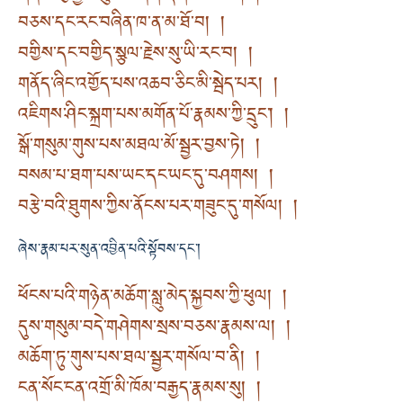
བཅས་དང་རང་བཞིན་ཁ་ན་མ་ཐོ་བ། །
བགྱིས་དང་བགྱིད་སྩལ་རྗེས་སུ་ཡི་རང་བ། །
གནོད་ཞིང་འགྱོད་པས་འཆབ་ཅིང་མི་སྦེད་པར། །
འཇིགས་ཤིང་སྐྲག་པས་མགོན་པོ་རྣམས་ཀྱི་དྲུང་། །
སྒོ་གསུམ་གུས་པས་མཐལ་མོ་སྦྱར་བྱས་ཏེ། །
བསམ་པ་ཐག་པས་ཡང་དང་ཡང་དུ་བཤགས། །
བརྩེ་བའི་ཐུགས་ཀྱིས་ནོངས་པར་གཟུང་དུ་གསོལ། །
ཞེས་རྣམ་པར་སུན་འབྱིན་པའི་སྟོབས་དང་།
ཕོངས་པའི་གཉེན་མཆོག་སླུ་མེད་སྐྱབས་ཀྱི་ཕུལ། །
དུས་གསུམ་བདེ་གཤེགས་སྲས་བཅས་རྣམས་ལ། །
མཆོག་ཏུ་གུས་པས་ཐལ་སྦྱར་གསོལ་བ་ནི། །
ངན་སོང་ངན་འགྲོ་མི་ཁོམ་བརྒྱད་རྣམས་སུ། །