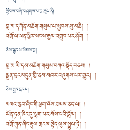
སྟོབས་བཞི་བཤགས་པ་བྱ་ཚུལ་ནི།
བླ་མ་དཀོན་མཆོག་གསུམ་ལ་སྐྱབས་སུ་མཆི། །
འགྲོ་ལ་ཕན་ཕྱིར་སངས་རྒྱས་འགྲུབ་པར་ཤོག །
ཅེས་སྐྱབས་སེམས་བྱ།
བླ་མ་ཡི་དམ་མཆོག་གསུམ་བཀའ་སྡོད་བཅས། །
སྤྱན་དྲང་མདུན་གྱི་ནམ་མཁར་བཞུགས་པར་གྱུར། །
ཅེས་སྤྱན་དྲངས།
མཁའ་ཁྱབ་ཞིང་གི་ཕྱག་འོས་ཐམས་ཅད་ལ། །
ཡོན་ཏན་ཞིང་དུ་ལྷག་པར་མོས་པའི་བློས། །
འགྲོ་ཀུན་ཞིང་རྡུལ་གྲངས་སྙེད་ལུས་སྤྲུལ་ཏེ། །