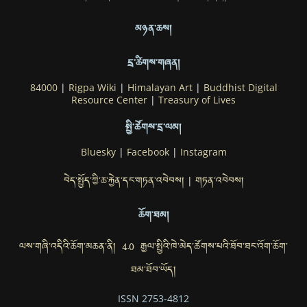
མཉན་ཆས།
དྲ་ཚིགས་གཞན།
84000
|
Rigpa Wiki
|
Himalayan Art
|
Buddhist Digital
Resource Center
|
Treasury of Lives
སྤྱི་ཚོགས་དྲ་ལམ།
Bluesky
|
Facebook
|
Instagram
བེད་སྤྱོད་ཀྱི་ཆ་རྐྱེན་དང་གཏན་འབེབས།
གཏན་འབེབས།
|
ཆོག་ཐམ།
ལས་གཞི་འདིའི་ཆོག་མཆན་ནི། 4.0 རྒྱལ་སྤྱིའི་ཁེ་མེད་ཚོགས་པའི་ཐོབ་ཐང་འོག་ཆོག་
ཐམ་ཐོབ་ཡོད།
ISSN 2753-4812