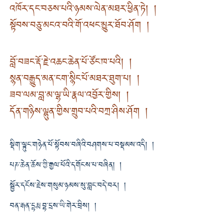
འཁོར་དང་བཅས་པའི་ཉམས་ལེན་མཐར་ཕྱིན་ཏེ། །
སྟོབས་བཅུ་མངའ་བའི་གོ་འཕང་མྱུར་ཐོབ་ཤོག །
བློ་བཟང་རྡོ་རྗེ་འཆང་ཆེན་པོ་ཙོང་ཁ་པའི། །
སྙན་བརྒྱུད་མན་ངག་སྙིང་པོ་མཐར་ཐུག་པ། །
ཟབ་ལམ་བླ་མ་ལྷ་ཡི་རྣལ་འབྱོར་གྱིས། །
དོན་གཉིས་ལྷུན་གྱིས་གྲུབ་པའི་བཀྲ་ཤིས་ཤོག །
སྡིག་ལྟུང་གཉེན་པོ་སྟོབས་བཞིའི་བཤགས་པ་བསྡམས་འདི། །
པཎ་ཆེན་ཆོས་ཀྱི་རྒྱལ་པོའི་དགོངས་པ་བཞིན། །
སྦྱོར་དངོས་རྗེས་གསུམ་ཉམས་སུ་བླང་བདེ་བར། །
བན་རྒན་དྷརྨ་བྷ་དྲས་ཡི་གེར་བྲིས། །