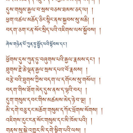
མར་མེ་མཛད་དང་ཐུབ་དབང་བྱམས་མགོན་སོགས། །
དུས་གསུམ་རྒྱལ་བ་སྲས་བཅས་ཐམས་ཅད་ལ། །
ཕྱག་འཚལ་མཆོད་ཅིང་སྙིང་ནས་སྐྱབས་སུ་མཆི། །
བདག་ཅག་ངན་སོང་སྲིད་པའི་འཇིགས་ལས་སྐྱོབས། །
ཞེས་གཉེན་པོ་ཀུན་ཏུ་སྤྱོད་པའི་སྟོབས་དང་།
ཕྱོགས་དུས་ཀུན་ཏུ་བཞུགས་པའི་རྒྱལ་རྣམས་དང་། །
ཐུགས་རྗེ་ཆེ་ལྡན་རྒྱལ་སྲས་དཔའ་བོ་རྣམས། །
བརྩེ་བའི་ཐུགས་ཀྱིས་བདག་ལ་དགོངས་སུ་གསོལ། །
བདག་གིས་ཐོག་མེད་དུས་ནས་ད་ལྟའི་བར། །
དུག་གསུམ་དབང་གིས་མཚམས་མེད་ཉེ་བ་ལྔ། །
མི་དགེ་བཅུ་དང་མཆོག་གསུམ་དཀོར་ཕྲོགས་སོགས། །
འཇིགས་རུང་ངན་སོང་གསུམ་དང་མི་ཁོམ་པའི། །
གནས་སུ་སྐྱེ་འགྱུར་མི་དགེ་སྡིག་པའི་ལས། །