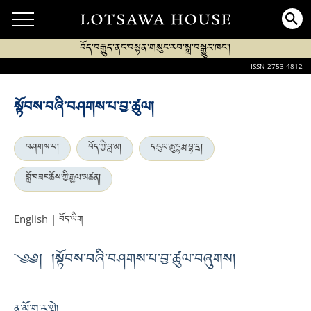
བོད་བརྒྱུད་ནང་བསྟན་གསུང་རབ་སྒྲ་བསྒྱུར་ཁང་།
ISSN 2753-4812
སྟོབས་བཞི་བཤགས་པ་བྱ་ཚུལ།
བཤགས་པ།
བོད་ཀྱི་བླ་མ།
དངུལ་ཆུ་དྷརྨ་བྷ་དྲ།
བློ་བཟང་ཆོས་ཀྱི་རྒྱལ་མཚན།
བོད་ཡིག
English
|
༄༅། །སྟོབས་བཞི་བཤགས་པ་བྱ་ཚུལ་བཞུགས།
ན་མོ་གུ་ར་ཝེ།