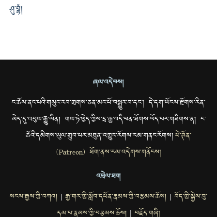
ཤུ་བྷཾ།
ཞལ་འདེབས།
ང་ཚོས་ནང་པའི་གསུང་རབ་གྲགས་ཅན་མང་པོ་བསྒྱུར་བ་དང་། དེ་དག་ཡོངས་རྫོགས་རིན་
མེད་དུ་འབུལ་རྒྱུ་ཡིན། གལ་ཏེ་ཁྱེད་ཀྱིས་དྲ་རྒྱ་འདི་ཕན་ཐོགས་ཡོད་པར་གཟིགས་ན། ང་
ཚོའི་དམིགས་ཡུལ་གྲུབ་པར་མཐུན་འགྱུར་རོགས་རམ་གནང་རོགས།
པེ་ཊོན་
(Patreon) ཐོག་ནས་རམ་འདེགས་གནོངས།
འབྲེལ་ཐག
སངས་རྒྱས་ཀྱི་བཀའ།
རྒྱ་གར་གྱི་སློབ་དཔོན་རྣམས་ཀྱི་བརྩམས་ཆོས།
བོད་གྱི་སྐྱེས་བུ་
|
|
དམ་པ་རྣམས་ཀྱི་བརྩམས་ཆོས།
བརྗོད་གཞི།
|