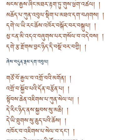
སངས་རྒྱས་ཞིང་མཐར་རྟག་ཏུ་གུས་ཕྱག་འཚལ། །
མཆོད་པ་ཀུན་འབུལ་སྡིག་པ་མཐའ་དག་བཤགས། །
དགེ་ལ་ཡི་རང་ཆོས་འཁོར་བསྐོར་བར་བསྐུལ། །
མྱ་ངན་མི་འདའ་བཞུགས་པར་གསོལ་བ་འདེབས། །
དགེ་རྩ་རྫོགས་བྱང་ཉིད་དི་བསྔོ་བར་བགྱི། །
ཞེས་བདུན་རྣམ་དག་འབུལ།
གཙོ་བོ་རྒྱལ་བ་འགྲོ་བའི་མགོན། །
འགྲོ་བ་སྐྱོབ་པའི་དོན་བརྩོན་པ། །
སྟོབས་ཆེན་འཇིགས་པ་ཀུན་སེལ་ལ། །
དེ་རིང་ཉིད་ནས་སྐྱབས་སུ་མཆི། །
དེ་ཡི་ཐུགས་སུ་ཆུད་པའི་ཆོས། །
འཁོར་བ་འཇིགས་པ་སེལ་བ་དང་། །