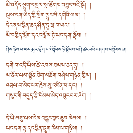
མི་འདོད་སྡུག་བསྔལ་སྣ་ཚོགས་འབྱུང་བའི་སྒོ། །
ལུས་ངག་ཡིད་ཀྱི་སྡིག་ལྟུང་མི་དགེའི་ལས། །
དེང་ནས་ཕྱིན་ཆད་ཤིན་ཏུ་ཕྲ་བ་ཡང་། །
མི་བགྱིད་སྲོག་དང་བསྡོས་ཏེ་ཡང་དག་སྡོམ། །
ཞེས་ཉེས་པ་ལས་སླར་ལྡོག་པའི་སྟོབས་ཏེ་སྟོབས་བཞི་ཚང་བའི་བཤགས་བསྡོམས་བྱ།
དགེ་བ་འདི་ཡིས་ཚེ་རབས་ཐམས་ཅད་དུ། །
མ་ནོར་ལམ་སྟོན་ཐེག་མཆོག་བཤེས་གཉེན་གྱིས། །
འབྲལ་བ་མེད་པར་རྗེས་སུ་འཛིན་པ་དང་། །
གསུང་གི་བདུད་རྩི་ངོམས་མེད་འཐུང་བར་ཤོག །
དེ་ཡི་མཐུ་ལས་ངེས་འབྱུང་བྱང་ཆུབ་སེམས། །
ཡང་དག་ལྟ་དང་ཕྱིན་དྲུག་རིམ་པ་གཉིས། །