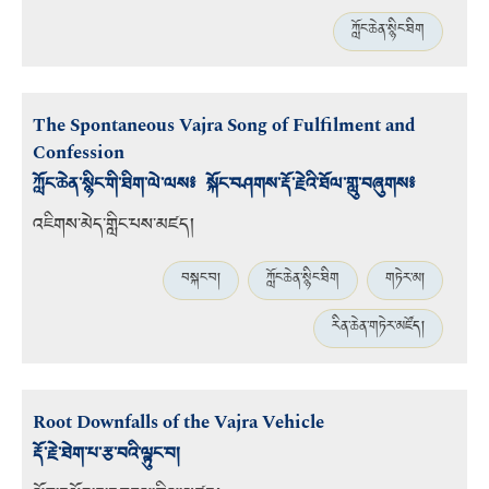
ཀློང་ཆེན་སྙིང་ཐིག
The Spontaneous Vajra Song of Fulfilment and
Confession
ཀློང་ཆེན་སྙིང་གི་ཐིག་ལེ་ལས༔ སྐོང་བཤགས་རྡོ་རྗེའི་ཐོལ་གླུ་བཞུགས༔
འཇིགས་མེད་གླིང་པས་མཛད།
བསྐང་བ།
ཀློང་ཆེན་སྙིང་ཐིག
གཏེར་མ།
རིན་ཆེན་གཏེར་མཛོད།
Root Downfalls of the Vajra Vehicle
རྡོ་རྗེ་ཐེག་པ་རྩ་བའི་ལྟུང་བ།