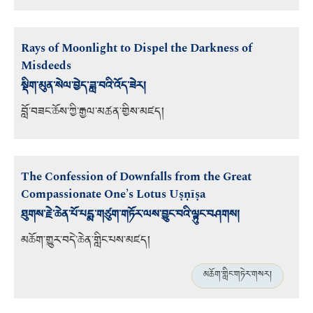
Rays of Moonlight to Dispel the Darkness of
Misdeeds
སྡིག་མུན་སེལ་བྱེད་ཟླ་བའི་འོད་ཟེར།
བློ་བཟང་ཆོས་ཀྱི་རྒྱལ་མཚན་གྱིས་མཛད།
The Confession of Downfalls from the Great
Compassionate One’s Lotus Uṣṇīṣa
ཐུགས་རྗེ་ཆེན་པོ་པདྨ་གཙུག་གཏོར་ལས་བྱུང་བའི་ལྟུང་བཤགས།
མཆོག་གྱུར་བདེ་ཆེན་གླིང་པས་མཛད།
མཆོག་གླིང་གཏེར་གསར།