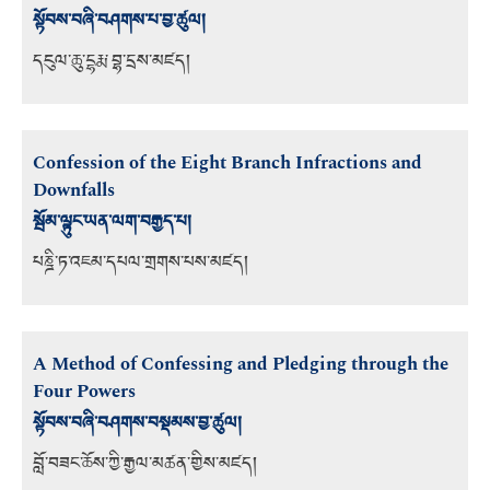
སྟོབས་བཞི་བཤགས་པ་བྱ་ཚུལ།
དངུལ་ཆུ་དྷརྨ་བྷ་དྲས་མཛད།
Confession of the Eight Branch Infractions and
Downfalls
སྦོམ་ལྟུང་ཡན་ལག་བརྒྱད་པ།
པཎྜི་ཏ་འཇམ་དཔལ་གྲགས་པས་མཛད།
A Method of Confessing and Pledging through the
Four Powers
སྟོབས་བཞི་བཤགས་བསྡམས་བྱ་ཚུལ།
བློ་བཟང་ཆོས་ཀྱི་རྒྱལ་མཚན་གྱིས་མཛད།