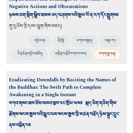
Negative Actions and Obscurations
ཉམས་ཆག་སྡིག་སྒྲིབ་ཐམས་ཅད་བཤགས་པའི་རྒྱལ་པོ་ན་རཀ་དོང་སྤྲུགས༔
གུ་རུ་ཆོས་ཀྱི་དབང་ཕྱུག
་གིས་མཛད།
གཏེར་མ།
ཞི་ཁྲོ།
བཀའ་བརྒྱད།
བསྐང་བ།
རིན་ཆེན་གཏེར་མཛོད།
མཁྱེན་བརྩེའི་བཀའ་བབས།
བཀག་རྒྱ་ཅན།
Eradicating Downfalls by Reciting the Names of
the Buddhas: The Swift Path to Complete
Awakening in a Single Instant
བཀའ་གསང་ཟབ་ཆོས་མཁའ་ཁྱབ་རང་གྲོལ་ལས༔ སྐད་ཅིག་གཅིག་གིས་
རྫོགས་སངས་རྒྱས་པའི་མྱུར་ལམ་སངས་རྒྱས་ཀྱི་མཚན་བརྗོད་ཉེས་ལྟུང་དྲུང་
ནས་འབྱིན་པ༔