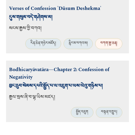
Verses of Confession 'Düsum Deshekma'
དུས་གསུམ་བདེ་གཤེགས་མ།
སངས་རྒྱས་ཀྱི་བཀའ།
རིན་ཆེན་གཏེར་མཛོད།
རྙིང་མ་བཀའ་མ།
བཀག་རྒྱ་ཅན།
Bodhicaryāvatāra—Chapter 2: Confession of
Negativity
བྱང་ཆུབ་སེམས་དཔའི་སྤྱོད་པ་ལ་འཇུག་པ་ལས་ལེའུ་གཉིས་པ།
རྒྱལ་སྲས་ཞི་བ་ལྷ་ཡིས་མཛད།
སྤྱོད་འཇུག
བསྟན་འགྱུར།