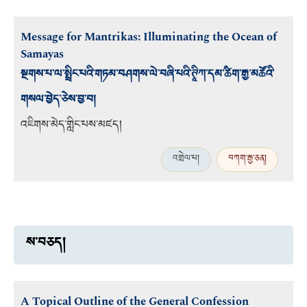
Message for Mantrikas: Illuminating the Ocean of
Samayas
སྔགས་པ་ལ་སྤྲིང་པའི་གཏམ་བཤགས་ལེ་བཞི་པའི་ཊཱིཀ་དམ་ཚིག་རྒྱ་མཚོའི་
གསལ་བྱེད་ཅེས་བྱ་བ།
འཇིགས་མེད་གླིང་པས་མཛད།
འགྲེལ་པ།
བཀག་རྒྱ་ཅན།
ས་བཅད།
A Topical Outline of the General Confession