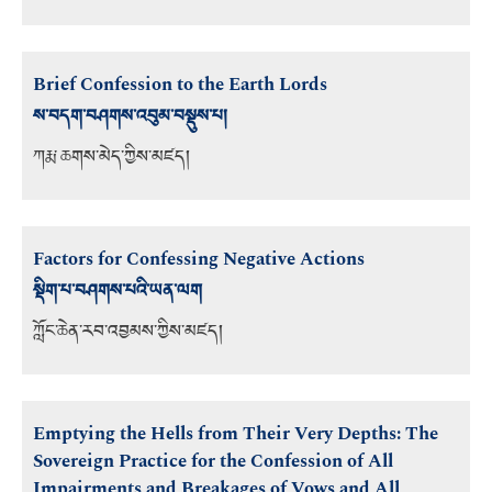
Brief Confession to the Earth Lords
ས་བདག་བཤགས་འབུམ་བསྡུས་པ།
ཀརྨ་ཆགས་མེད་ཀྱིས་མཛད།
Factors for Confessing Negative Actions
སྡིག་པ་བཤགས་པའི་ཡན་ལག
ཀློང་ཆེན་རབ་འབྱམས་ཀྱིས་མཛད།
Emptying the Hells from Their Very Depths: The
Sovereign Practice for the Confession of All
Impairments and Breakages of Vows and All