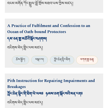
འཇམ་མགོན་ཀོང་སྤྲུལ་བློ་གྲོས་མཐའ་ཡས་ཀྱིས་མཛད།
A Practice of Fulfilment and Confession to an
Ocean of Oath-bound Protectors
དམ་ཅན་རྒྱ་མཚོའི་སྐོང་བཤགས།
འཇིགས་མེད་གླིང་པས་མཛད།
ཆོས་སྐྱོང་།
བསྐང་བ།
ཀློང་ཆེན་སྙིང་ཐིག
བཀག་རྒྱ་ཅན།
Pith Instruction for Repairing Impairments and
Breakages
ཀློང་ཆེན་སྙིང་གི་ཐིག་ལེ་ལས༔ ཉམས་ཆག་སྐོང་བའི་མན་ངག༔
འཇིགས་མེད་གླིང་པས་མཛད།