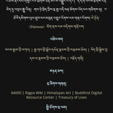
ང་ཚོས་ནང་པའི་གསུང་རབ་གྲགས་ཅན་མང་པོ་བསྒྱུར་བ་དང་། དེ་དག་ཡོངས་རྫོགས་རིན་
མེད་དུ་འབུལ་རྒྱུ་ཡིན། གལ་ཏེ་ཁྱེད་ཀྱིས་དྲ་རྒྱ་འདི་ཕན་ཐོགས་ཡོད་པར་གཟིགས་ན། ང་
ཚོའི་དམིགས་ཡུལ་གྲུབ་པར་མཐུན་འགྱུར་རོགས་རམ་གནང་རོགས།
པེ་ཊོན་
(Patreon) ཐོག་ནས་རམ་འདེགས་གནོངས།
འབྲེལ་ཐག
སངས་རྒྱས་ཀྱི་བཀའ།
རྒྱ་གར་གྱི་སློབ་དཔོན་རྣམས་ཀྱི་བརྩམས་ཆོས།
བོད་གྱི་སྐྱེས་བུ་
|
|
དམ་པ་རྣམས་ཀྱི་བརྩམས་ཆོས།
བརྗོད་གཞི།
|
མཉན་ཆས།
དྲ་ཚིགས་གཞན།
84000
|
Rigpa Wiki
|
Himalayan Art
|
Buddhist Digital
Resource Center
|
Treasury of Lives
སྤྱི་ཚོགས་དྲ་ལམ།