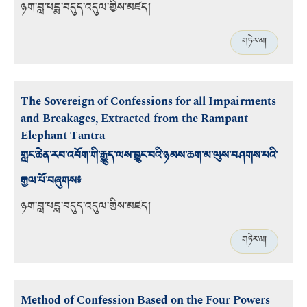
ཉག་བླ་པདྨ་བདུད་འདུལ་གྱིས་མཛད།
གཏེར་མ།
The Sovereign of Confessions for all Impairments
and Breakages, Extracted from the Rampant
Elephant Tantra
གླང་ཆེན་རབ་འབོག་གི་རྒྱུད་ལས་བྱུང་བའི་ཉམས་ཆག་མ་ལུས་བཤགས་པའི་
རྒྱལ་པོ་བཞུགས༔
ཉག་བླ་པདྨ་བདུད་འདུལ་གྱིས་མཛད།
གཏེར་མ།
Method of Confession Based on the Four Powers