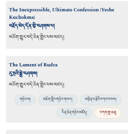
The Inexpressible, Ultimate Confession (Yeshe
Kuchokma)
བརྗོད་མེད་དོན་གྱི་བཤགས་པ།
མཆོག་གྱུར་བདེ་ཆེན་གླིང་པས་མཛད།
The Lament of Rudra
རུ་ཏྲའི་སྨྲེ་བཤགས།
མཆོག་གྱུར་བདེ་ཆེན་གླིང་པས་མཛད།
གཏེར་མ།
མཆོག་གླིང་གཏེར་གསར།
མཁྱེན་བརྩེའི་བཀའ་བབས།
རིན་ཆེན་གཏེར་མཛོད།
བཀག་རྒྱ་ཅན།