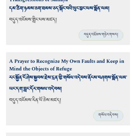
དམ་ཚིག་ཉམས་ཆག་ཐམས་ཅད་སྐོང་བའི་ལུང་བྱང་ལས་སྨོན་ལམ།
བདུད་འཇོམས་གླིང་པས་མཛད།
བདུད་འཇོམས་གཏེར་གསར།
A Prayer to Recognize My Own Faults and Keep in
Mind the Objects of Refuge
རང་སྐྱོན་ངོ་ཤེས་སྐྱབས་རྗེས་དྲན་གྱི་གསོལ་འདེབས་ནོངས་བཤགས་སྨོན་ལམ་
ཡང་དག་བླང་དོར་གསལ་འདེབས།
བདུད་འཇོམས་རིན་པོ་ཆེས་མཛད།
གསོལ་འདེབས།