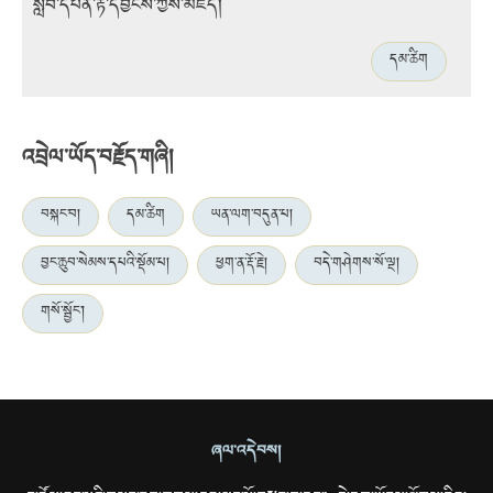
སློབ་དཔོན་རྟ་དབྱངས་ཀྱིས་མཛད།
དམ་ཚིག
འབྲེལ་ཡོད་བརྗོད་གཞི།
བསྐང་བ།
དམ་ཚིག
ཡན་ལག་བདུན་པ།
བྱང་ཆུབ་སེམས་དཔའི་སྡོམ་པ།
ཕྱག་ན་རྡོ་རྗེ།
བདེ་གཤེགས་སོ་ལྔ།
གསོ་སྦྱོང་།
ཞལ་འདེབས།