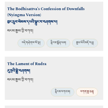
The Bodhisattva’s Confession of Downfalls
(Nyingma Version)
བྱང་ཆུབ་སེམས་དཔའི་ལྟུང་བ་བཤགས་པ།
སངས་རྒྱས་ཀྱི་བཀའ།
བདེ་གཤེགས་སོ་ལྔ།
རྙིང་མ་སྨོན་ལམ།
རྒྱལ་པོའི་མདོ་བཅུ།
The Lament of Rudra
རུ་ཏྲའི་སྨྲེ་བཤགས།
སངས་རྒྱས་ཀྱི་བཀའ།
རྙིང་མ་བཀའ་མ།
བཀག་རྒྱ་ཅན།