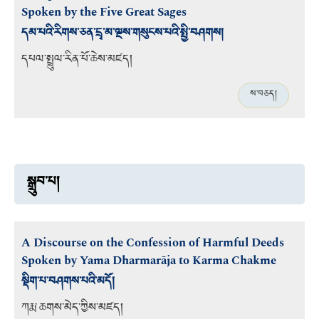
Spoken by the Five Great Sages
དམ་པའི་རིགས་ཅན་དྲྭ་མ་ལྔས་གསུངས་པའི་སྤྱི་བཤགས།
དཔལ་སྤྲུལ་རིན་པོ་ཆེས་མཛད།
ས་བཅད།
སྒྲུབ་པ།
A Discourse on the Confession of Harmful Deeds
Spoken by Yama Dharmarāja to Karma Chakme
སྡིག་པ་བཤགས་པའི་མདོ།
ཀརྨ་ཆགས་མེད་ཀྱིས་མཛད།