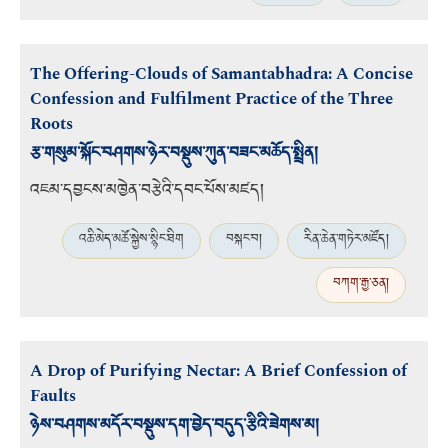
The Offering-Clouds of Samantabhadra: A Concise
Confession and Fulfilment Practice of the Three
Roots
རྩ་གསུམ་སྐོང་བཤགས་ཉེར་བསྡུས་ཀུན་བཟང་མཆོད་སྤྲིན།
འཇམ་དབྱངས་མཁྱེན་བརྩེའི་དབང་པོས་མཛད།
འཆི་མེད་མཚོ་སྐྱེས་སྙིང་ཐིག
བསྐང་བ།
རིན་ཆེན་གཏེར་མཛོད།
བཀག་རྒྱ་ཅན།
A Drop of Purifying Nectar: A Brief Confession of
Faults
ཉེས་བཤགས་མདོར་བསྡུས་དག་བྱེད་བདུད་རྩིའི་ཟེགས་མ།