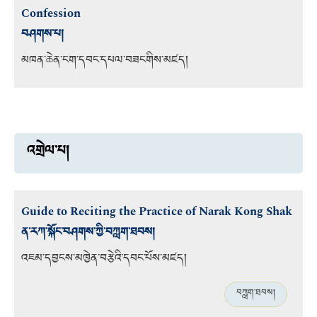
Confession
བཤགས་པ།
མཁན་ཆེན་ངག་དབང་དཔལ་བཟངགིས་མཛད།
འགྲེལ་པ།
Guide to Reciting the Practice of Narak Kong Shak
ན་རཀ་སྐོང་བཤགས་ཀྱི་བཀླག་ཐབས།
འཇམ་དབྱངས་མཁྱེན་བརྩེའི་དབང་པོས་མཛད།
བཀླག་ཐབས།