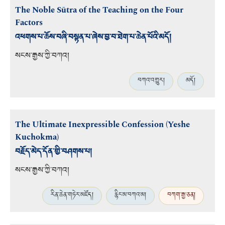
The Noble Sūtra of the Teaching on the Four
Factors
འཕགས་པ་ཆོས་བཞི་བསྟན་པ་ཞེས་བྱ་བ་ཐེག་པ་ཆེན་པོའི་མདོ།
སངས་རྒྱས་ཀྱི་བཀའ།
བཀའ་འགྱུར།
མདོ།
The Ultimate Inexpressible Confession (Yeshe
Kuchokma)
བརྗོད་མེད་དོན་གྱི་བཤགས་པ།
སངས་རྒྱས་ཀྱི་བཀའ།
རིན་ཆེན་གཏེར་མཛོད།
རྙིང་མ་བཀའ་མ།
བཀག་རྒྱ་ཅན།