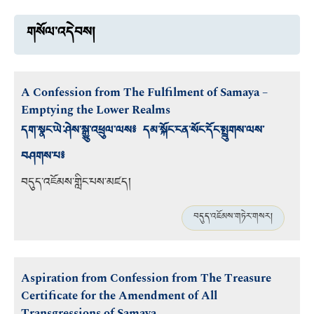
གསོལ་འདེབས།
A Confession from The Fulfilment of Samaya –
Emptying the Lower Realms
དག་སྣང་ཡེ་ཤེས་སྒྱུ་འཕྲུལ་ལས༔ དམ་སྐོང་ངན་སོང་དོང་སྤྲུགས་ལས་
བཤགས་པ༔
བདུད་འཇོམས་གླིང་པས་མཛད།
བདུད་འཇོམས་གཏེར་གསར།
Aspiration from Confession from The Treasure
Certificate for the Amendment of All
Transgressions of Samaya