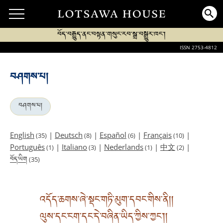
བོད་བརྒྱུད་ནང་བསྟན་གསུང་རབ་སྒྲ་བསྒྱུར་ཁང་།
ISSN 2753-4812
བཤགས་པ།
བཤགས་པ།
English
|
Deutsch
|
Español
|
Français
|
(35)
(8)
(6)
(10)
Português
|
Italiano
|
Nederlands
|
中文
|
(1)
(3)
(1)
(2)
བོད་ཡིག
(35)
འདོད་ཆགས་ཞེ་སྡང་གཏི་མུག་དབང་གིས་ནི། །
ལུས་དང་ངག་དང་དེ་བཞིན་ཡིད་ཀྱིས་ཀྱང་། །