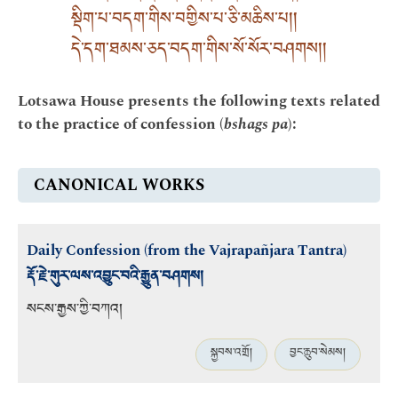
སྡིག་པ་བདག་གིས་བགྱིས་པ་ཅི་མཆིས་པ། །
དེ་དག་ཐམས་ཅད་བདག་གིས་སོ་སོར་བཤགས། །
Lotsawa House presents the following texts related
to the practice of confession (
bshags pa
):
CANONICAL WORKS
Daily Confession (from the Vajrapañjara Tantra)
རྡོ་རྗེ་གུར་ལས་འབྱུང་བའི་རྒྱུན་བཤགས།
སངས་རྒྱས་ཀྱི་བཀའ།
སྐྱབས་འགྲོ།
བྱང་ཆུབ་སེམས།