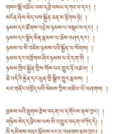
གསང་སྒོ་འཆོལ་བས་དབྱེ་བསལ་དཀའ་བ་དང༌། །
མངོན་ཤེས་མེད་པས་སྐྱོན་ཅན་མ་རྟོགས་ཏེ། །
ཉམས་དང་ཚོགས་འདྲེས་ཉམས་པ་བསྐང་བ་དང༌། །
ཉམས་དང་སྣོད་མིན་རྣམས་ལ་ཆོས་བཤད་དང༌། །
ཉམས་ལ་མི་འཛེམ་ཉམས་པའི་སྐྱོན་ལ་སོགས། །
ཉམས་དང་འགྲོགས་ཤིང་ཉམས་པ་དེ་དག་གི །
ཉམས་གྲིབ་སྐྱོན་གྱིས་གོས་པར་གྱུར་ཏོ་འཚལ། །
ཚེ་འདིའི་རྐྱེན་དང་ཡུན་གྱི་སྒྲིབ་གྱུར་རྣམས། །
རབ་གནོང་འགྱོད་པའི་སེམས་ཀྱིས་མཐོལ་ལོ་བཤགས། །
བྱམས་པའི་ཐུགས་རྗེས་བདག་ལ་དགོངས་ནས་ཀྱང༌། །
གཉིས་མེད་དབྱིངས་ལས་མི་འགྱུར་བདག་བཀོད་དེ། །
མི་དམིགས་བཏང་སྙོམས་ངང་དུ་བཞུགས་ནས་ཀྱང༌། །