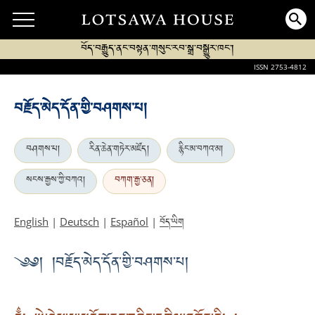
བོད་བརྒྱུད་ནང་བསྟན་གསུང་རབ་སྒྲ་བསྒྱུར་ཁང་།
ISSN 2753-4812
བརྗོད་མེད་དོན་གྱི་བཤགས་པ།
བཤགས་པ།
རིན་ཆེན་གཏེར་མཛོད།
རྙིང་མ་བཀའ་མ།
སངས་རྒྱས་ཀྱི་བཀའ།
བཀག་རྒྱ་ཅན།
བོད་ཡིག
English
|
Deutsch
|
Español
|
༄༅། །བརྗོད་མེད་དོན་གྱི་བཤགས་པ།