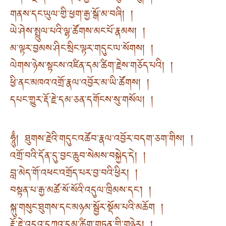
གནས་དང་ཡུལ་གྱི་ཕྱག་རྒྱ་སྒོ་མ་བཞི། །
ཡེ་ཤེས་སྤྲུལ་པའི་ལྷ་ཚོགས་མང་པོ་རྣམས། །
མ་ལྟར་བྱམས་ཤིང་སྲིང་ལྟར་གདུང་ལ་སོགས། །
ལེགས་ཉེས་སྟངས་འཛིན་དམ་ཚིག་རྗེས་གཅོད་པའི། །
ཕྱི་ནང་མཁའ་འགྲོ་རྣལ་འབྱོར་མ་ཡི་ཚོགས། །
དཔང་གྱུར་རྡོ་རྗེ་དམ་ཅན་དགོངས་སུ་གསོལ། །
ཧཱུྂ། ཐུགས་རྗེའི་གདུང་འཚོབ་རྣལ་འབྱོར་བདག་ཅག་གིས། །
འགྲོ་བའི་དོན་དུ་བྱང་ཆུབ་སེམས་བསྐྱེད་དེ། །
བླ་མེད་གོ་འཕང་འགྲོད་པར་བྱ་བའི་ཕྱིར། །
བསྟན་པ་རྒྱ་མཚོ་སོ་སོའི་འདུལ་ཁྲིམས་དང༌། །
སྐུ་གསུང་ཐུགས་དང་མཉམ་སྦྱོར་སྡོམ་པའི་མཆོག །