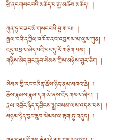
ཕྱི་ནང་གསང་བའི་མཆོད་པ་རྒྱ་མཚོས་མཆོད། །
ཀུན་ཏུ་བཟང་མོ་གསང་བའི་བྷ་ག་ལ། །
རྒྱལ་བའི་དཀྱིལ་འཁོར་རབ་འབྱམས་མ་ལུས་ཀུན། །
འདུ་འབྲལ་མེད་པའི་ངང་དུ་རོ་གཅིག་པས། །
གཉིས་མེད་བྱང་ཆུབ་སེམས་ཀྱིས་མཉེས་གྱུར་ཅིག །
སེམས་ཀྱི་རང་བཞིན་ཆོས་ཉིད་ནམ་མཁའ་ཆེ། །
ཆོས་རྣམས་རྣམ་དག་ཡེ་ནས་འོད་གསལ་ཞིང༌། །
རྣལ་འབྱོར་ཉིད་དབྱིངས་སྨྲ་བསམ་ལས་འདས་པས། །
མཉམ་ཉིད་བྱང་ཆུབ་སེམས་ལ་རྟག་ཏུ་འདུད། །