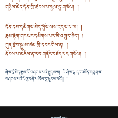
གཉིས་མེད་དོན་གྱི་ཚངས་པ་སྩལ་དུ་གསོལ། །
དོན་དམ་དམིགས་མེད་སྤྲོས་ལས་འདས་པ་ལ། །
རྣམ་རྟོག་གང་ཡང་དམིགས་པར་མི་འགྱུར་ཅིང་། །
ཀུན་རྫོབ་སྒྱུ་མ་ཙམ་གྱི་དབང་གིས་ན། །
ནོངས་པ་མཆིས་ན་རབ་གནོང་བཟོད་པར་གསོལ། །
ཞེས་དྲི་མེད་རྒྱལ་པོ་བཤགས་པའི་རྒྱུད་ལས། ཡེ་ཤེས་ལྷ་དང་འཁོན་གཅུགས་
བཤགས་པའི་ལེའུ་བཞི་པ་ཁོལ་དུ་ཕྱུངས་པའོ།། །།