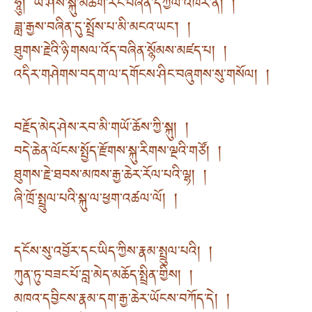
ཧཱུྂ། ཡེ་ཤེས་སྐུ་མཆོག་རང་བཞིན་དཀྱིལ་འཁོར་ནི། །
ཟླ་རྒྱས་བཞིན་དུ་སྤྲོས་པ་མི་མངའ་ཡང༌། །
ཐུགས་རྗེའི་ཉི་གསལ་འོད་བཞིན་སྙོམས་མཛད་པ། །
འདིར་གཤེགས་བདག་ལ་དགོངས་ཤིང་བཞུགས་སུ་གསོལ། །
བརྗོད་མེད་ཤེས་རབ་མི་གཡོ་ཆོས་ཀྱི་སྐུ། །
བདེ་ཆེན་ལོངས་སྤྱོད་རྫོགས་སྐུ་རིགས་ལྔའི་གཙོ། །
ཐུགས་རྗེ་ཐབས་མཁས་རྒྱ་ཆེར་རོལ་པའི་ལྷ། །
ཞི་ཁྲོ་སྤྲུལ་པའི་སྐུ་ལ་ཕྱག་འཚལ་ལོ། །
དངོས་སུ་འབྱོར་དང་ཡིད་ཀྱིས་རྣམ་སྤྲུལ་པའི། །
ཀུན་ཏུ་བཟང་པོ་བླ་མེད་མཆོད་སྤྲིན་གྱིས། །
མཁའ་དབྱིངས་རྣམ་དག་རྒྱ་ཆེར་ཡོངས་བཀོད་དེ། །