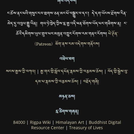
ཞལ་འདེབས།
ང་ཚོས་ནང་པའི་གསུང་རབ་གྲགས་ཅན་མང་པོ་བསྒྱུར་བ་དང་། དེ་དག་ཡོངས་རྫོགས་རིན་
མེད་དུ་འབུལ་རྒྱུ་ཡིན། གལ་ཏེ་ཁྱེད་ཀྱིས་དྲ་རྒྱ་འདི་ཕན་ཐོགས་ཡོད་པར་གཟིགས་ན། ང་
ཚོའི་དམིགས་ཡུལ་གྲུབ་པར་མཐུན་འགྱུར་རོགས་རམ་གནང་རོགས།
པེ་ཊོན་
(Patreon) ཐོག་ནས་རམ་འདེགས་གནོངས།
འབྲེལ་ཐག
སངས་རྒྱས་ཀྱི་བཀའ།
རྒྱ་གར་གྱི་སློབ་དཔོན་རྣམས་ཀྱི་བརྩམས་ཆོས།
བོད་གྱི་སྐྱེས་བུ་
|
|
དམ་པ་རྣམས་ཀྱི་བརྩམས་ཆོས།
བརྗོད་གཞི།
|
མཉན་ཆས།
དྲ་ཚིགས་གཞན།
84000
|
Rigpa Wiki
|
Himalayan Art
|
Buddhist Digital
Resource Center
|
Treasury of Lives