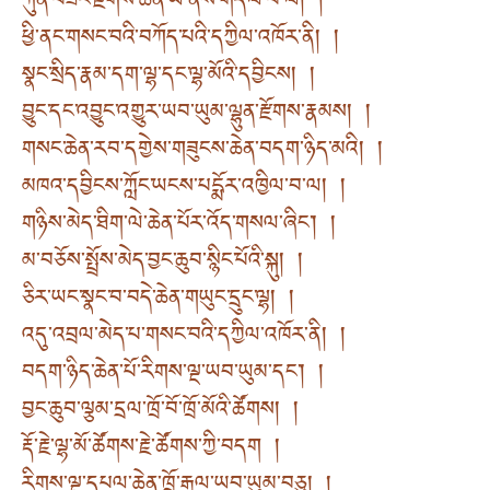
ཀུན་བཟང་རྫོགས་ཆེན་ཡེ་ནས་གདལ་བ་ལ། །
ཕྱི་ནང་གསང་བའི་བཀོད་པའི་དཀྱིལ་འཁོར་ནི། །
སྣང་སྲིད་རྣམ་དག་ལྷ་དང་ལྷ་མོའི་དབྱིངས། །
བྱུང་དང་འབྱུང་འགྱུར་ཡབ་ཡུམ་ལྷུན་རྫོགས་རྣམས། །
གསང་ཆེན་རབ་དགྱེས་གཟུངས་ཆེན་བདག་ཉིད་མའི། །
མཁའ་དབྱིངས་ཀློང་ཡངས་པདྨོར་འཁྱིལ་བ་ལ། །
གཉིས་མེད་ཐིག་ལེ་ཆེན་པོར་འོད་གསལ་ཞིང༌། །
མ་བཅོས་སྤྲོས་མེད་བྱང་ཆུབ་སྙིང་པོའི་སྐུ། །
ཅིར་ཡང་སྣང་བ་བདེ་ཆེན་གཡུང་དྲུང་ལྷ། །
འདུ་འབྲལ་མེད་པ་གསང་བའི་དཀྱིལ་འཁོར་ནི། །
བདག་ཉིད་ཆེན་པོ་རིགས་ལྔ་ཡབ་ཡུམ་དང༌། །
བྱང་ཆུབ་ལྕམ་དྲལ་ཁྲོ་བོ་ཁྲོ་མོའི་ཚོགས། །
རྡོ་རྗེ་ལྷ་མོ་ཚོགས་རྗེ་ཚོགས་ཀྱི་བདག །
རིགས་ལྔ་དཔལ་ཆེན་ཁྲོ་རྒྱལ་ཡབ་ཡུམ་བཅུ། །