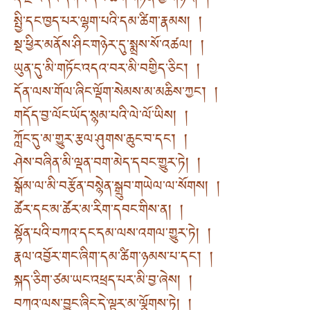
རྡོ་རྗེ་འདའ་དཀའ་དམ་ཚིག་གཏན་གྱི་གཉེར། །
སྤྱི་དང་ཁྱད་པར་ལྷག་པའི་དམ་ཚིག་རྣམས། །
སྔ་ཕྱིར་མནོས་ཤིང་གཉེར་དུ་སྨྲས་སོ་འཚལ། །
ཡུན་དུ་མི་གཏོང་འདའ་བར་མི་བགྱིད་ཅིང་། །
དོན་ལས་གོལ་ཞིང་ལྡོག་སེམས་མ་མཆིས་ཀྱང༌། །
གདོད་བྱ་ལོང་ཡོད་སྙམ་པའི་ལེ་ལོ་ཡིས། །
ཀློང་དུ་མ་གྱུར་རྩལ་ཤུགས་ཆུང་བ་དང༌། །
ཤེས་བཞིན་མི་ལྡན་བག་མེད་དབང་གྱུར་ཏེ། །
སྒོམ་ལ་མི་བརྩོན་བསྙེན་སྒྲུབ་གཡེལ་ལ་སོགས། །
ཚོར་དང་མ་ཚོར་མ་རིག་དབང་གིས་ན། །
སྟོན་པའི་བཀའ་དང་དམ་ལས་འགལ་གྱུར་ཏེ། །
རྣལ་འབྱོར་གང་ཞིག་དམ་ཚིག་ཉམས་པ་དང༌། །
སྐད་ཅིག་ཙམ་ཡང་འཕྲད་པར་མི་བྱ་ཞེས། །
བཀའ་ལས་བྱུང་ཞིང་དེ་ལྟར་མ་ལྕོགས་ཏེ། །