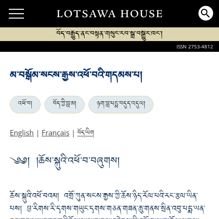
བོད་བརྒྱུད་ནང་བསྟན་གསུང་རབ་སྒྲ་བསྒྱུར་ཁང་།
ISSN 2753-4812
མ་བསྒོམ་སངས་རྒྱས་འཕོ་བའི་གདམས་པ།
འཕོ་བ།
བོད་ཀྱི་བླ་མ།
ཉག་བླ་པདྨ་བདུད་འདུལ།
བོད་ཡིག
English
|
Français
|
༄༅། །ཆོས་སྐུའི་འཕོ་བ་བཞུགས།
ཆོས་སྐུའི་འཕོ་བའམ། འགྲོ་ཀུན་སངས་རྒྱས་ཀྱི་ཆོས་ཉིད་རོལ་པའི་རང་རྩལ་ཡིན་
པས། བྱ་རིགས་རི་དྭགས་གཡུང་དྭགས་གཅན་གཟན་ཆུ་གནས་སྲིན་འབུ་པདྨ་ཡན་