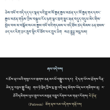
ཅེས་འཕོ་བ་འདི་དད་དང་ལྡན་པའི་བླ་མ་ཨོ་རྒྱན་རྒྱལ་མཚན་དང་ཨོ་རྒྱན་གར་དབང་
རྒྱལ་མཚན་གཉིས་ཀྱིས་བསྐུལ་ངོར་ཉག་ལྷང་བྲག་སྤྲང་རྒན་བདུད་འདུལ་མིང་གིས་
སྤེལ་བས་མ་བསྒོམ་སངས་རྒྱས་འཕོ་བའི་གདམས་པ་འདི་ཐོས་ཚད་སེམས་ཅན་ཐམས་
ཅད་རང་རིག་བྱང་ཆུབ་སྙིང་པོ་ཐོབ་པར་གྱུར་ཅིག སརྦ་བྷུདྡྷ་མངྒ་ལམ།
ཞལ་འདེབས།
ང་ཚོས་ནང་པའི་གསུང་རབ་གྲགས་ཅན་མང་པོ་བསྒྱུར་བ་དང་། དེ་དག་ཡོངས་རྫོགས་རིན་
མེད་དུ་འབུལ་རྒྱུ་ཡིན། གལ་ཏེ་ཁྱེད་ཀྱིས་དྲ་རྒྱ་འདི་ཕན་ཐོགས་ཡོད་པར་གཟིགས་ན། ང་
ཚོའི་དམིགས་ཡུལ་གྲུབ་པར་མཐུན་འགྱུར་རོགས་རམ་གནང་རོགས།
པེ་ཊོན་
(Patreon) ཐོག་ནས་རམ་འདེགས་གནོངས།