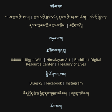
འབྲེལ་ཐག
སངས་རྒྱས་ཀྱི་བཀའ།
རྒྱ་གར་གྱི་སློབ་དཔོན་རྣམས་ཀྱི་བརྩམས་ཆོས།
བོད་གྱི་སྐྱེས་བུ་
|
|
དམ་པ་རྣམས་ཀྱི་བརྩམས་ཆོས།
བརྗོད་གཞི།
|
མཉན་ཆས།
དྲ་ཚིགས་གཞན།
84000
|
Rigpa Wiki
|
Himalayan Art
|
Buddhist Digital
Resource Center
|
Treasury of Lives
སྤྱི་ཚོགས་དྲ་ལམ།
Bluesky
|
Facebook
|
Instagram
བེད་སྤྱོད་ཀྱི་ཆ་རྐྱེན་དང་གཏན་འབེབས།
གཏན་འབེབས།
|
ཆོག་ཐམ།