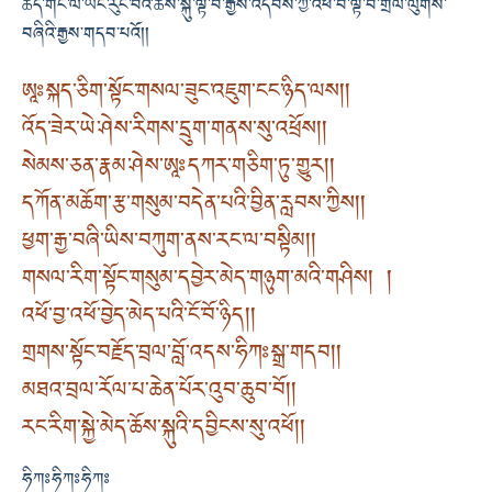
ཆད་གང་ལ་ཡང་རུང་བའི་ཆོས་སྐུ་ལྟ་བ་རྒྱས་འདེབས་ཀྱི་འཕོ་བ་ལྟ་བ་གྲོལ་ལུགས་
བཞིའི་རྒྱས་གདབ་པའོ།།
ཨཱཿ སྐད་ཅིག་སྟོང་གསལ་ཟུང་འཇུག་ངང་ཉིད་ལས། །
འོད་ཟེར་ཡེ་ཤེས་རིགས་དྲུག་གནས་སུ་འཕྲོས། །
སེམས་ཅན་རྣམ་ཤེས་ཨཱཿདཀར་གཅིག་ཏུ་གྱུར། །
དཀོན་མཆོག་རྩ་གསུམ་བདེན་པའི་བྱིན་རླབས་ཀྱིས། །
ཕྱག་རྒྱ་བཞི་ཡིས་བཀུག་ནས་རང་ལ་བསྟིམ། །
གསལ་རིག་སྟོང་གསུམ་དབྱེར་མེད་གཉུག་མའི་གཤིས། །
འཕོ་བྱ་འཕོ་བྱེད་མེད་པའི་ངོ་བོ་ཉིད། །
གྲགས་སྟོང་བརྗོད་བྲལ་བློ་འདས་ཧིཀཿསྒྲ་གདབ། །
མཐའ་བྲལ་རོལ་པ་ཆེན་པོར་འུབ་ཆུབ་བོ། །
རང་རིག་སྐྱེ་མེད་ཆོས་སྐུའི་དབྱིངས་སུ་འཕོ། །
ཧིཀཿ ཧིཀཿ ཧིཀཿ