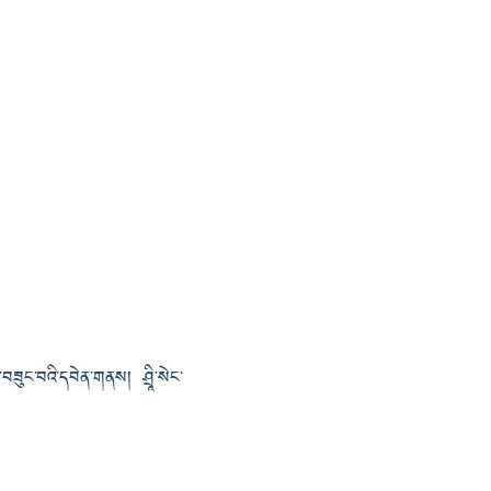
་བཟུང་བའི་དབེན་གནས། ཤྲཱི་སེང་