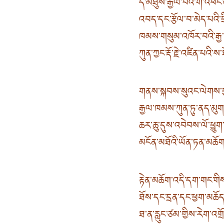
དེ་མཐུས་རྒྱལ་བའི་གོ་འཕ
འབད་དང་རྩོལ་བ་མེད་པའི་ཕ
ཁམས་གསུམ་འཁོར་བའི་རྒྱ་མཚ
ཀུན་ཀྱང་རྡོ་རྗེ་འཛིན་པའི་
གནས་སྐབས་སུའང་ལེགས་བ
རྒྱལ་ཁམས་ཀུན་ཏུ་ནད་མུག་
ཆར་ཆུ་དུས་འབེབས་ལོ་ཕྱུག
མངོན་མཐོའི་ཡོན་ཏན་མཆོག་
རྟེན་མཆོག་འདི་དག་གང་གི
ཐོས་དང་དྲན་དང་ཕྱག་མཆོད་
ཐ་ན་རླུང་ཙམ་གྱིས་རེག་འགྲ