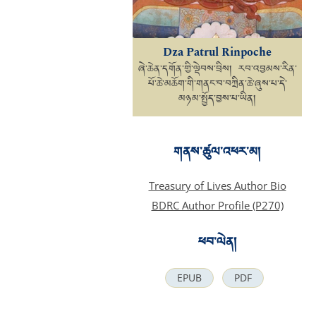
Dza Patrul Rinpoche
ཞེ་ཆེན་དགོན་གྱི་ལྡེབས་བྲིས། རབ་འབྱམས་རིན་
པོ་ཆེ་མཆོག་གི་གནང་བ་བཀྲིན་ཆེ་ཞུས་པ་དེ་
མཉམ་སྤྱོད་བྱས་པ་ཡིན།
གནས་ཚུལ་འཕར་མ།
Treasury of Lives Author Bio
BDRC Author Profile (P270)
ཕབ་ལེན།
EPUB
PDF