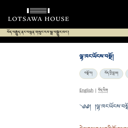
བོད་བརྒྱུད་ནང་བསྟན་གསུང་རབ་སྒྲ་བསྒྱུར་ཁང་།
ལྷ་ཁང་ཡོངས་བསྔོ།
བསྔོ་བ།
བོད་ཀྱི་བླ་མ།
བོད་ཡིག
English
|
༄༅། །ལྷ་ཁང་ཡོངས་བསྔ