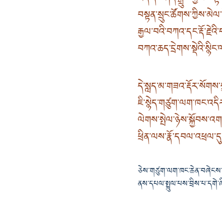
བསྟན་སྲུང་ཚོགས་ཀྱིས་མེལ
རྒྱལ་བའི་བཀའ་དང་རྡོ་རྗེ
བཀའ་ཆད་དྲེགས་སྡེའི་སྙི
དེ་སླད་མ་གཟའ་རྡོར་སོགས་
ཇི་སྙེད་གཙུག་ལག་ཁང་འད
ལེགས་སྤེལ་ཉེས་སྐྱོབས་འ
ཕྲིན་ལས་རྣོ་དབལ་འཕྲལ་ད
ཅེས་གཙུག་ལག་ཁང་ཆེན་བཞེངས་སྐབ
ནས་དཔལ་སྤྲུལ་པས་བྲིས་པ་དགེ་ཞ