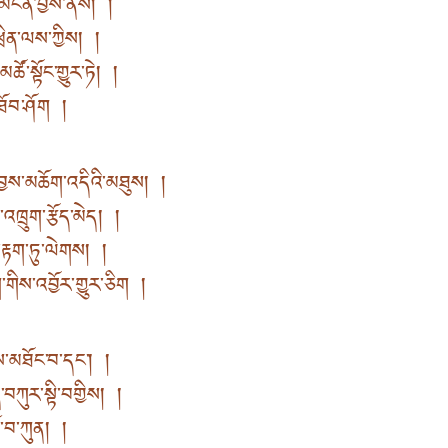
ང་མངོན་བྱས་ནས། །
ྲིན་ལས་ཀྱིས། །
ོ་སྟོང་གྱུར་ཏེ། །
ས་ཐོབ་ཤོག །
ྱས་མཆོག་འདིའི་མཐུས། །
འཁྲུག་རྩོད་མེད། །
་རྟག་ཏུ་ལེགས། །
གིས་འབྱོར་གྱུར་ཅིག །
ས་མཐོང་བ་དང་། །
བཀུར་སྟི་བགྱིས། །
ོ་བ་ཀུན། །