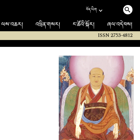
བོད་ཡིག
ལས་འཆར།
འཕྲིན་གསར།
ང་ཚོའི་སྐོར།
ཞལ་འདེབས།
ISSN 2753-4812