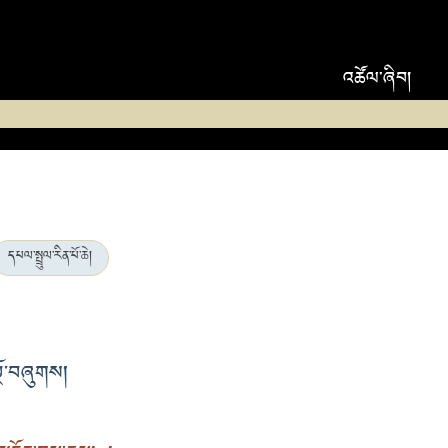
འཚོལ་ཞིབ།
དཔལ་སྤྲུལ་རིན་པོ་ཆེ།
ོ་བཞུགས།