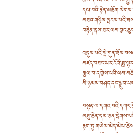
ཆོས་དང་ཟང་ཟིང་ལོངས་སྤྱོད་ར
དལ་བའི་རྟེན་མཆོག་ལེགས་
མཐའ་གཉིས་སྤངས་པའི་ཟ
བརྟེན་ནས་ཐར་ལམ་བྱང་ཆུབ་
འདུས་པའི་སྡེ་ཀུན་ཐོས་བས
མཛད་བཟང་ཡར་ངོའི་ཟླ་ལྟ
རྒྱལ་བ་དགྱེས་པའི་ལམ་མཆ
མི་ཉམས་བཤད་དང་སྒྲུབ་པས
བསྟན་ལ་དགའ་བའི་དཀར་ཕྱ
མཐུ་ཆེན་དམ་ཅན་དྲེགས་པའ
རྟག་ཏུ་གཡེལ་མེད་མེལ་ཚེས