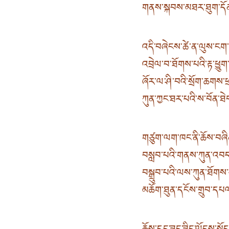
གནས་སྐབས་མཐར་ཐུག་དོན་
འདི་བཞེངས་ཚེ་ན་ལུས་ངག་
འབྲེལ་བ་ཐོགས་པའི་རྟ་ཕྱུག
ཞོར་ལ་ཤི་བའི་སྲོག་ཆགས་ཕ
ཀུན་ཀྱང་ཐར་པའི་ས་བོན་ཐེ
གཙུག་ལག་ཁང་ནི་ཆོས་བཞིན
བསླབ་པའི་གནས་ཀུན་འབད་མེ
བསྒྲུབ་པའི་ལས་ཀུན་ཐོགས
མཆོག་ཐུན་དངོས་གྲུབ་དཔལ