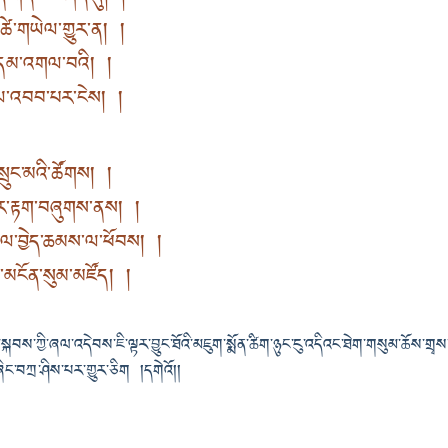
་ཚེ་གཡེལ་གྱུར་ན། །
འི་དམ་འགལ་བའི། །
ང་ལ་འབབ་པར་ངེས། །
སྲུང་མའི་ཚོགས། །
ིར་རྟག་བཞུགས་ནས། །
གལ་བྱེད་ཆམས་ལ་ཕོབས། །
ུ་མངོན་སུམ་མཛོད། །
ས་ཀྱི་ཞལ་འདེབས་ཇི་ལྟར་བྱུང་ཐོའི་མཇུག་སྨོན་ཚིག་ཉུང་ངུ་འདིའང་ཐེག་གསུམ་ཆོས་གྲྭས
ིང་བཀྲ་ཤིས་པར་གྱུར་ཅིག །དགེའོ།།