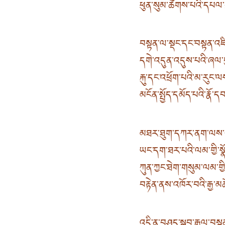
ཕུན་སུམ་ཚོགས་པའི་དཔལ་ཀུ
བསྟན་ལ་སྡང་དང་བསྟན་འཛ
དགེ་འདུན་འདུས་པའི་ཞལ་དུ
རྐུ་དང་འཕྲོག་པའི་མ་རུང
མངོན་སྤྱོད་དམོད་པའི་རྣོ
མཐར་ཐུག་དཀར་ནག་ལས་ཀྱ
ཡང་དག་ཐར་པའི་ལམ་གྱི་སྣ
ཀུན་ཀྱང་ཐེག་གསུམ་ལམ་གྱི
བརྟེན་ནས་འཁོར་བའི་རྒྱ་མཚོ
འདི་ན་བཤད་སྒྲུབ་རྒྱལ་བ