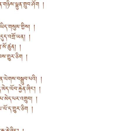
གཉིས་ལྷུན་གྲུབ་ཤོག །
ཡིད་གསུམ་གྱིས། །
་དུད་འགྲོ་ཡན། །
ྲ་མོ་ཚུན། །
བས་གྱུར་ཅིག །
་ལེགས་བསྒྲུབ་པའི། །
ད་ལོབ་རྐྱེན་ཞིང་། །
་པ་མེད་པར་འགྲུབ། །
་ལོ་ད་གྱུར་ཅིག །