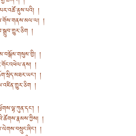
ྒྱ་ཆེ་ཞིང་། །
པར་འཚོ་ནུས་པའི། །
ས་གོས་གནས་མལ་ལ། །
སྒྲུབ་གྱུར་ཅིག །
མ་བསྒོམ་གསུམ་གྱི། །
ར་གོང་འཕེལ་ནས། །
ོག་སྲིད་མཐར་ཡང་། །
་འཛིན་གྱུར་ཅིག །
ོགས་ལྷ་ཀུན་དང་། །
ི་ཚོགས་རྣམས་ཀྱིས། །
་ལེགས་བསྲུང་ཞིང་། །