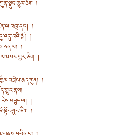
ན་སྡུད་གྱུར་ཅིག །
ིན་ལ་འཁུ་དང་། །
་འདུ་བའི་སྒོ། །
་ལས་ཅན་ལ། །
་དབལ་འབར་གྱུར་ཅིག །
ིས་འབྲེལ་ཚད་ཀུན། །
ོད་གྱུར་ནས། །
་ངེས་འབྱུང་ལ། །
་སྟོང་གྱུར་ཅིག །
སྟན་གནས་བཞིན་དུ། །