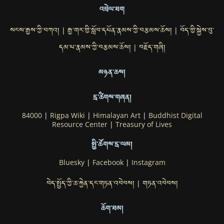
འབྲེལ་ཐག
སངས་རྒྱས་ཀྱི་བཀའ།
རྒྱ་གར་གྱི་སློབ་དཔོན་རྣམས་ཀྱི་བརྩམས་ཆོས།
བོད་གྱི་སྐྱེས་བུ་
|
|
དམ་པ་རྣམས་ཀྱི་བརྩམས་ཆོས།
བརྗོད་གཞི།
|
མཉན་ཆས།
དྲ་ཚིགས་གཞན།
84000
|
Rigpa Wiki
|
Himalayan Art
|
Buddhist Digital
Resource Center
|
Treasury of Lives
སྤྱི་ཚོགས་དྲ་ལམ།
Bluesky
|
Facebook
|
Instagram
བེད་སྤྱོད་ཀྱི་ཆ་རྐྱེན་དང་གཏན་འབེབས།
གཏན་འབེབས།
|
ཆོག་ཐམ།