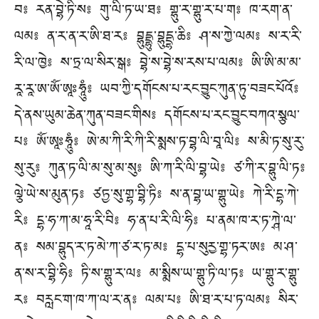
བ༔ རན་བྷེ་ཏི་ས༔ གུ་ལི་ཏ་ཡ་ཐ༔ གྷུ་ར་གྷུ་ར་པ་ག༔ ཁ་རག་ན་
ལམ༔ ན་ར་ན་ར་ཨི་ཐ་ར༔ བྷུདྡྷུ་བྷུདྡྷ་ཆི༔ ཤ་ས་ཀྱེ་ལམ༔ ས་ར་རི་
རི་ལ་ཁྱེ༔ ས་ཏྲ་ལ་སིར་སྒ༔ བྷེ་ས་བྷེ་ས་རས་པ་ལམ༔ ཨི་ཨི་མ་མ་
རཱ་རཱ་ཨ་ཨོཾ་ཨཱཿཧཱུཾ༔ ཡབ་ཀྱི་དགོངས་པ་རང་བྱུང་ཀུན་ཏུ་བཟང་པོའོ༔
དེ་ནས་ཡུམ་ཆེན་ཀུན་བཟང་གིས༔ དགོངས་པ་རང་བྱུང་བཀའ་སྩལ་
པ༔ ཨོཾ་ཨཱཿཧཱུཾ༔ ཨེ་མ་ཀི་རི་ཀི་རི་སྨས་ཏ་བྷ་ལི་བཱ་ལི༔ ས་མི་ཏ་སུ་རུ་
སུ་རུ༔ ཀུན་ཏ་ལི་མ་སུ་མ་སུ༔ ཨི་ཀ་རི་ལི་བྷ་ཡེ༔ ཙ་ཀི་ར་བྷུ་ལི་ཏ༔
ལྕེ་ཡེ་ས་མུན་ཏ༔ ཙཏྱ་སུ་གྷ་བྷི་ཏི༔ ས་ན་བྷ་ཡ་གྷུ་ཡེ༔ ཀེ་རི་དྷ་ཀེ་
རི༔ དྷ་ཧ་ཀ་མ་ཧཱ་རི་བི༔ ཧ་ན་པ་རི་ལི་ཧི༔ པ་ནམ་ཁ་ར་ཏ་ཀྴེ་ལ་
ན༔ སམ་བྷུད་ར་ཏ་མེ་ཀ་ཙ་ར་ཏ་མ༔ དྷ་པ་སུརྱ་གྷ་ཏར་ཨ༔ མ་ཤ་
ན་ས་ར་བྷི་ཧི༔ ཏི་ས་གྷུ་ར་ལ༔ མ་སྨིས་ཡ་གྷུ་ཏི་ལ་ཏ༔ ཡ་གྷུ་ར་གྷུ་
ར༔ བརླང་ག་ཁ་ཀ་ལ་ར་ན༔ ལམ་པ༔ ཨི་ཐ་ར་པ་ཏ་ལམ༔ སིར་