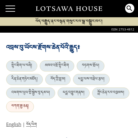
བོད་བརྒྱུད་ནང་བསྟན་གསུང་རབ་སྒྲ་བསྒྱུར་ཁང་།
ISSN 2753-4812
འབྲས་བུ་ཡོངས་རྫོགས་ཆེན་པོའི་རྒྱུད༔
སྙིང་ཐིག་ཡ་བཞི།
མཁའ་འགྲོ་སྙིང་ཐིག
བཏགས་གྲོལ།
རིན་ཆེན་གཏེར་མཛོད།
བོད་ཀྱི་བླ་མ།
པདྨ་ལས་འབྲེལ་རྩལ།
འཕགས་ཡུལ་གྱི་སྐྱེས་བུ་དམ་པ།
པདྨ་འབྱུང་གནས།
ཀློང་ཆེན་རབ་འབྱམས།
བཀག་རྒྱ་ཅན།
བོད་ཡིག
English
|