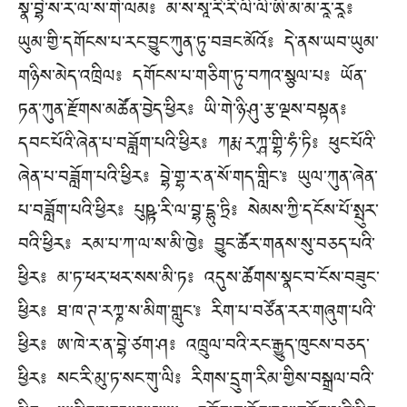
སྣ་བྷེ་ས་ར་ལ་ས་གེ་ལམ༔ མ་ས་སཱ་རི་རི་ལི་ལི་ཨི་མ་མ་རཱ་རཱ༔
ཡུམ་གྱི་དགོངས་པ་རང་བྱུང་ཀུན་ཏུ་བཟང་མོའོ༔ དེ་ནས་ཡབ་ཡུམ་
གཉིས་མེད་འཁྲིལ༔ དགོངས་པ་གཅིག་ཏུ་བཀའ་སྩལ་པ༔ ཡོན་
ཏན་ཀུན་རྫོགས་མཚོན་བྱེད་ཕྱིར༔ ཡི་གེ་ཉི་ཤུ་རྩ་ལྔས་བསྟན༔
དབང་པོའི་ཞེན་པ་བཟློག་པའི་ཕྱིར༔ ཀརྨ་རཀྴ་གྷི་ཧཾ་ཏི༔ ཕུང་པོའི་
ཞེན་པ་བཟློག་པའི་ཕྱིར༔ བྷེ་གྷ་ར་ན་སོ་གད་གླིང་༔ ཡུལ་ཀུན་ཞེན་
པ་བཟློག་པའི་ཕྱིར༔ པུཥྟ་རི་ལ་བྷ་དྷུ་ཏྲི༔ སེམས་ཀྱི་དངོས་པོ་སྤུར་
བའི་ཕྱིར༔ རམ་པ་ཀ་ལ་ས་མི་ཁྱེ༔ བྱུང་ཚོར་གནས་སུ་བཅད་པའི་
ཕྱིར༔ མ་ཏ་ཕར་ཕར་སས་མི་ཏ༔ འདུས་ཚོགས་སྣང་བ་ངོས་བཟུང་
ཕྱིར༔ ཐ་ཁ་ཊ་རཀྞ་ས་མིག་གླུང་༔ རིག་པ་བཙོན་རར་གཞུག་པའི་
ཕྱིར༔ ཨ་ཁེ་ར་ན་བྷེ་ཙག་ཤ༔ འཁྲུལ་བའི་རང་རྒྱུད་ཁུངས་བཅད་
ཕྱིར༔ སང་རི་མུ་ཏ་སང་གུ་ལི༔ རིགས་དྲུག་རིམ་གྱིས་བསྒྲལ་བའི་