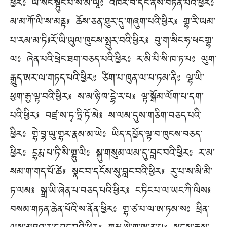
ཕྱིར༔ ཡ་སིང་སྟུང་པ་ས་མ་ཡཱ༔ འཁོར་བ་དོང་ནས་བཏོན་པའི་ཕྱིར༔
མ་མ་ཀོ་ལི་ས་མནྟ༔ ཆོས་ཅན་ཐུར་དུ་གཞུག་པའི་ཕྱིར༔ གྷ་རི་ཡམ་
པ་རམ་མ་ཏི༔རོ་ཡི་ཡུལ་ཁུངས་སྤུར་བའི་ཕྱིར༔ བུ་ག་སིང་ཧ་ཕང་གྷ་
ལ༔ ཞེན་པའི་ཕྲེང་ཐག་བཅད་པའི་ཕྱིར༔ ར་མི་པི་སི་ཁ་ཏ་པ༔ ལུག་
རྒྱུད་ཨར་ལ་གཏད་པའི་ཕྱིར༔ ཙིག་པ་ཁུན་ལ་པ་ཏམ་ནི༔ ལྷ་ཡི་
ཕྱག་རྒྱ་ལྟ་བའི་ཕྱིར༔ ས་མ་ཉི་ཁ་དྷེ་ར་པ༔ ལྟ་སྒོམ་ལོག་པ་དག་
པའི་ཕྱིར༔ བཛྲ་ས་ཏྭ་ཏྲི་ཏོ་མེ༔ ས་ལམ་དུས་གཅིག་བཅད་པའི་
ཕྱིར༔ གྷེ་བྷ་ཡུ་གྷར་རྣམ་མ་ཡེ༔ ཡིད་དཔྱོད་ལྟ་བ་ཁུངས་བཅད་
ཕྱིར༔ དྷརྨ་པ་ཏི་སི་གྷུ་ལི༔ སྐུ་གསུམ་ལམ་དུ་བླང་བའི་ཕྱིར༔ ར་མ་
སམ་ག་གད་པོ་ཚེ༔ སྣང་བ་དངོས་སུ་བླང་བའི་ཕྱིར༔ རུ་པ་ས་མི་མི་
ཏ་ལམ༔ སྒྲ་ཡི་ཞེན་པ་བཅད་པའི་ཕྱིར༔ ང་ཏིང་པ་ལ་ཡང་ཀི་ལིས༔
བསམ་གཏན་ཆེན་པོའི་ས་ནོན་ཕྱིར༔ གྷ་ཙ་པ་ལ་ཨ་ཏམ་ས༔ ཕྲིན་