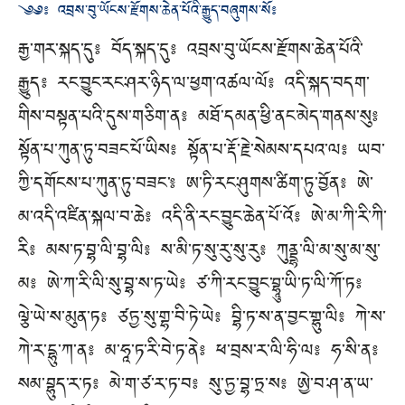
༄༅༔ འབྲས་བུ་ཡོངས་རྫོགས་ཆེན་པོའི་རྒྱུད་བཞུགས་སོ༔
རྒྱ་གར་སྐད་དུ༔ བོད་སྐད་དུ༔ འབྲས་བུ་ཡོངས་རྫོགས་ཆེན་པོའི་
རྒྱུད༔ རང་བྱུང་རང་ཤར་ཉིད་ལ་ཕྱག་འཚལ་ལོ༔ འདི་སྐད་བདག་
གིས་བསྟན་པའི་དུས་གཅིག་ན༔ མཐོ་དམན་ཕྱི་ནང་མེད་གནས་སུ༔
སྟོན་པ་ཀུན་ཏུ་བཟང་པོ་ཡིས༔ སྟོན་པ་རྡོ་རྗེ་སེམས་དཔའ་ལ༔ ཡབ་
ཀྱི་དགོངས་པ་ཀུན་ཏུ་བཟང་༔ ཨ་ཏི་རང་ཤུགས་ཚིག་ཏུ་བྱོན༔ ཨེ་
མ་འདི་འཛིན་སྐལ་བ་ཆེ༔ འདི་ནི་རང་བྱུང་ཆེན་པོ་འོ༔ ཨེ་མ་ཀི་རི་ཀི་
རི༔ མས་ཏ་བྷ་ལི་བྷ་ལི༔ ས་མི་ཏ་སུ་རུ་སུ་རུ༔ ཀུནྡྷ་ལི་མ་སུ་མ་སུ་
མ༔ ཨེ་ཀ་རི་ལི་སུ་བྷ་ས་ཏ་ཡེ༔ ཙ་ཀི་རང་བྱུང་བྷཱུ་ཡི་ཏ་ལི་ཀོ་ཏ༔
ལྕེ་ཡེ་ས་མུན་ཏ༔ ཙཏྱ་སུ་གྷ་བི་ཏེ་ཡེ༔ བྷི་ཏ་ས་ན་བྱང་གྷུ་ལི༔ ཀེ་ས་
ཀེ་ར་དྷུ་ཀ་ན༔ མ་ཧཱ་ཏ་རི་བེ་ཏ་ནེ༔ ཕ་བྲས་ར་ལི་ཧི་ལ༔ ཧ་སི་ན༔
སམ་བྷུད་ར་ཏ༔ མེ་ག་ཙ་ར་ཏ་བ༔ སུ་ཏྱ་བྷ་ཏྲ་ས༔ ཨྱེ་བ་ཤ་ན་ཡ་