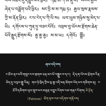
ལས་མཐའ་རུ་དབྱུང་བའི་ཕྱིར༔ ཀརྨ་ཨེ་ཀ་ཨ་ནུ་པ༔ སངས་རྒྱས་
ཞེན་པ་བཟློག་པའི་ཕྱིར༔ སང་ཏྲི་མ་མ་ཀརྨ་ཏ༔ རྒྱལ་སྲས་རྣམས་
ཀྱི་ས་ནོན་ཕྱིར༔ ང་ལ་ངེད་པ་ཀི་ལི་ས༔ ཡབ་ཡུམ་གཉིས་སུ་མེད་པ་
ཡི༔ དགོངས་པ་ཀུན་ཏུ་བཟང་པོའོ༔ འབྲས་བུ་ཡོངས་རྫོགས་ཆེན་
པོའི་རྒྱུད་རྫོགས་སོ༔ རྒྱ་རྒྱ་རྒྱ༔ ས་མ་ཡ༔ དགེའོ༔ ཨྠིྀ༔
ཞལ་འདེབས།
ང་ཚོས་ནང་པའི་གསུང་རབ་གྲགས་ཅན་མང་པོ་བསྒྱུར་བ་དང་། དེ་དག་ཡོངས་རྫོགས་རིན་
མེད་དུ་འབུལ་རྒྱུ་ཡིན། གལ་ཏེ་ཁྱེད་ཀྱིས་དྲ་རྒྱ་འདི་ཕན་ཐོགས་ཡོད་པར་གཟིགས་ན། ང་
ཚོའི་དམིགས་ཡུལ་གྲུབ་པར་མཐུན་འགྱུར་རོགས་རམ་གནང་རོགས།
པེ་ཊོན་
(Patreon) ཐོག་ནས་རམ་འདེགས་གནོངས།