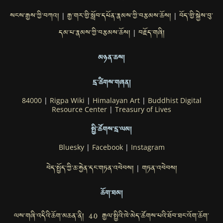
སངས་རྒྱས་ཀྱི་བཀའ།
རྒྱ་གར་གྱི་སློབ་དཔོན་རྣམས་ཀྱི་བརྩམས་ཆོས།
བོད་གྱི་སྐྱེས་བུ་
|
|
དམ་པ་རྣམས་ཀྱི་བརྩམས་ཆོས།
བརྗོད་གཞི།
|
མཉན་ཆས།
དྲ་ཚིགས་གཞན།
84000
|
Rigpa Wiki
|
Himalayan Art
|
Buddhist Digital
Resource Center
|
Treasury of Lives
སྤྱི་ཚོགས་དྲ་ལམ།
Bluesky
|
Facebook
|
Instagram
བེད་སྤྱོད་ཀྱི་ཆ་རྐྱེན་དང་གཏན་འབེབས།
གཏན་འབེབས།
|
ཆོག་ཐམ།
ལས་གཞི་འདིའི་ཆོག་མཆན་ནི། 4.0 རྒྱལ་སྤྱིའི་ཁེ་མེད་ཚོགས་པའི་ཐོབ་ཐང་འོག་ཆོག་