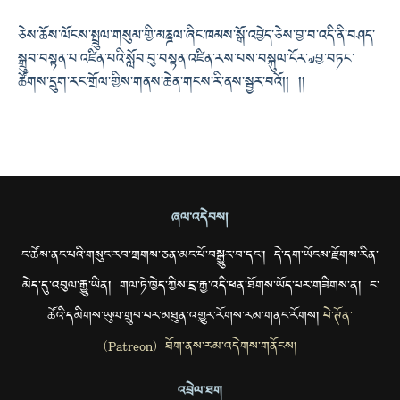
ཅེས་ཆོས་ལོངས་སྤྲུལ་གསུམ་གྱི་མཎྜལ་ཞིང་ཁམས་སྒོ་འབྱེད་ཅེས་བྱ་བ་འདི་ནི་བཤད་
སྒྲུབ་བསྟན་པ་འཛིན་པའི་སློབ་བུ་བསྟན་འཛིན་རས་པས་བསྐུལ་ངོར་༧བྱ་བཏང་
ཚོགས་དྲུག་རང་གྲོལ་གྱིས་གནས་ཆེན་གངས་རི་ནས་སྦྱར་བའོ།། །།
ཞལ་འདེབས།
ང་ཚོས་ནང་པའི་གསུང་རབ་གྲགས་ཅན་མང་པོ་བསྒྱུར་བ་དང་། དེ་དག་ཡོངས་རྫོགས་རིན་
མེད་དུ་འབུལ་རྒྱུ་ཡིན། གལ་ཏེ་ཁྱེད་ཀྱིས་དྲ་རྒྱ་འདི་ཕན་ཐོགས་ཡོད་པར་གཟིགས་ན། ང་
ཚོའི་དམིགས་ཡུལ་གྲུབ་པར་མཐུན་འགྱུར་རོགས་རམ་གནང་རོགས།
པེ་ཊོན་
(Patreon) ཐོག་ནས་རམ་འདེགས་གནོངས།
འབྲེལ་ཐག