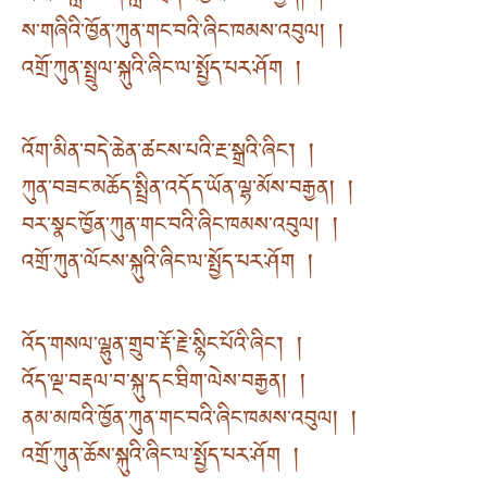
ས་གཞིའི་ཁྱོན་ཀུན་གང་བའི་ཞིང་ཁམས་འབུལ། །
འགྲོ་ཀུན་སྤྲུལ་སྐུའི་ཞིང་ལ་སྤྱོད་པར་ཤོག །
འོག་མིན་བདེ་ཆེན་ཚངས་པའི་རྔ་སྒྲའི་ཞིང་། །
ཀུན་བཟང་མཆོད་སྤྲིན་འདོད་ཡོན་ལྷ་མོས་བརྒྱན། །
བར་སྣང་ཁྱོན་ཀུན་གང་བའི་ཞིང་ཁམས་འབུལ། །
འགྲོ་ཀུན་ལོངས་སྐུའི་ཞིང་ལ་སྤྱོད་པར་ཤོག །
འོད་གསལ་ལྷུན་གྲུབ་རྡོ་རྗེ་སྙིང་པོའི་ཞིང་། །
འོད་ལྔ་བརྡལ་བ་སྐུ་དང་ཐིག་ལེས་བརྒྱན། །
ནམ་མཁའི་ཁྱོན་ཀུན་གང་བའི་ཞིང་ཁམས་འབུལ། །
འགྲོ་ཀུན་ཆོས་སྐུའི་ཞིང་ལ་སྤྱོད་པར་ཤོག །