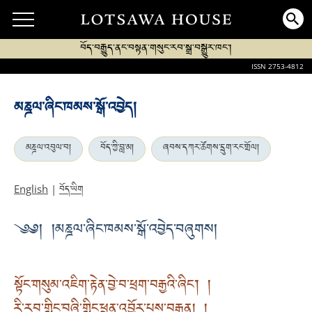
བོད་བརྒྱུད་ནང་བསྟན་གསུང་རབ་སྒྲ་བསྒྱུར་ཁང་།
ISSN 2753-4812
མཎྜལ་ཞིང་ཁམས་སྒོ་འབྱེད།
མཎྜལ་འབུལ་བ།
བོད་ཀྱི་བླ་མ།
ཞབས་དཀར་ཚོགས་དྲུག་རང་གྲོལ།
བོད་ཡིག
English
|
༄༅། །མཎྜལ་ཞིང་ཁམས་སྒོ་འབྱེད་བཞུགས།
སྟོང་གསུམ་འཇིག་རྟེན་བྱེ་བ་ཕྲག་བརྒྱའི་ཞིང་། །
རི་རབ་གླིང་བཞི་གླིང་ཕྲན་འབྱོར་པས་བརྒྱན། །