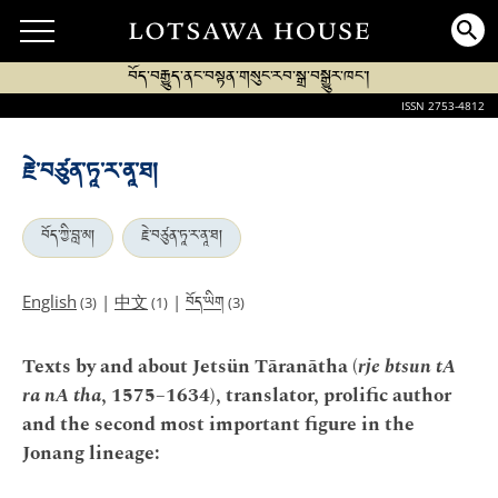
བོད་བརྒྱུད་ནང་བསྟན་གསུང་རབ་སྒྲ་བསྒྱུར་ཁང་།
ISSN 2753-4812
རྗེ་བཙུན་ཏཱ་ར་ནཱ་ཐ།
བོད་ཀྱི་བླ་མ།
རྗེ་བཙུན་ཏཱ་ར་ནཱ་ཐ།
བོད་ཡིག
English
|
中文
|
(3)
(1)
(3)
Texts by and about Jetsün Tāranātha (
rje btsun tA
ra nA tha
, 1575–1634), translator, prolific author
and the second most important figure in the
Jonang lineage: