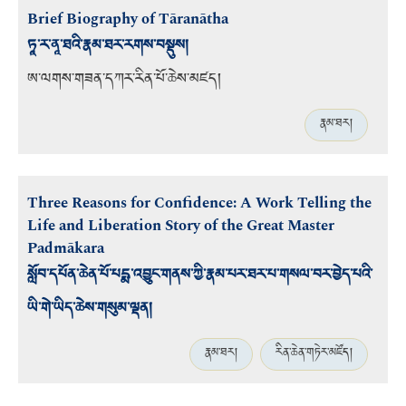
Brief Biography of Tāranātha
ཏཱ་ར་ནཱ་ཐའི་རྣམ་ཐར་རགས་བསྡུས།
ཨ་ལགས་གཟན་དཀར་རིན་པོ་ཆེས་མཛད།
རྣམ་ཐར།
Three Reasons for Confidence: A Work Telling the
Life and Liberation Story of the Great Master
Padmākara
སློབ་དཔོན་ཆེན་པོ་པདྨ་འབྱུང་གནས་ཀྱི་རྣམ་པར་ཐར་པ་གསལ་བར་བྱེད་པའི་
ཡི་གེ་ཡིད་ཆེས་གསུམ་ལྡན།
རྣམ་ཐར།
རིན་ཆེན་གཏེར་མཛོད།