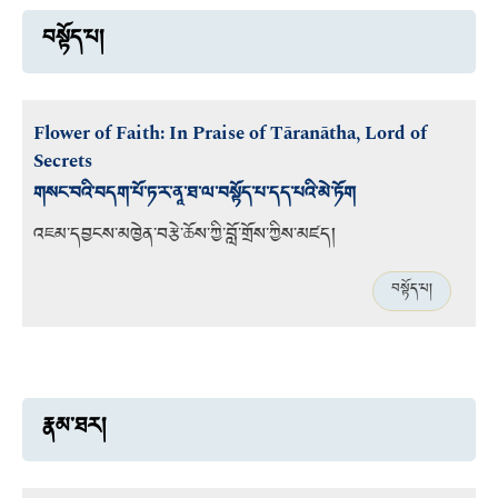
བསྟོད་པ།
Flower of Faith: In Praise of Tāranātha, Lord of
Secrets
གསང་བའི་བདག་པོ་ཏ་ར་ནཱ་ཐ་ལ་བསྟོད་པ་དད་པའི་མེ་ཏོག
འཇམ་དབྱངས་མཁྱེན་བརྩེ་ཆོས་ཀྱི་བློ་གྲོས་ཀྱིས་མཛད།
བསྟོད་པ།
རྣམ་ཐར།