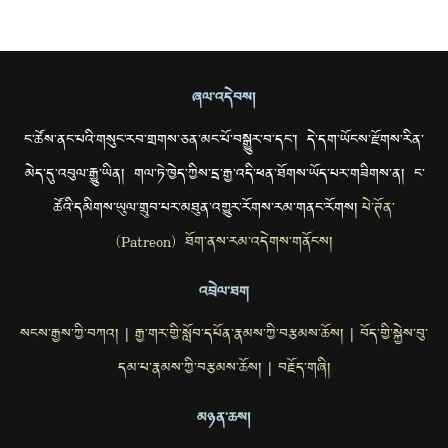
ཞལ་འདེབས།
ང་ཚོས་ནང་པའི་གསུང་རབ་གྲགས་ཅན་མང་པོ་བསྒྱུར་བ་དང་། དེ་དག་ཡོངས་རྫོགས་རིན་
མེད་དུ་འབུལ་རྒྱུ་ཡིན། གལ་ཏེ་ཁྱེད་ཀྱིས་དྲ་རྒྱ་འདི་ཕན་ཐོགས་ཡོད་པར་གཟིགས་ན། ང་
ཚོའི་དམིགས་ཡུལ་གྲུབ་པར་མཐུན་འགྱུར་རོགས་རམ་གནང་རོགས།
པེ་ཊོན་
(Patreon) ཐོག་ནས་རམ་འདེགས་གནོངས།
འབྲེལ་ཐག
སངས་རྒྱས་ཀྱི་བཀའ།
རྒྱ་གར་གྱི་སློབ་དཔོན་རྣམས་ཀྱི་བརྩམས་ཆོས།
བོད་གྱི་སྐྱེས་བུ་
|
|
དམ་པ་རྣམས་ཀྱི་བརྩམས་ཆོས།
བརྗོད་གཞི།
|
མཉན་ཆས།