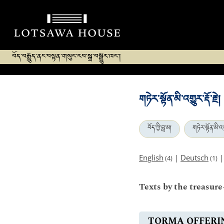
བོད་བརྒྱུད་ནང་བསྟན་གསུང་རབ་སྒྲ་བསྒྱུར་ཁང་།
གཏེར་སྟོན་མི་འགྱུར་རྡོ་རྗེ།
བོད་ཀྱི་བླ་མ།
གཏེར་སྟོན་མི་འགྱུ
English
|
Deutsch
(4)
(1)
Texts by the treasure
TORMA OFFERI