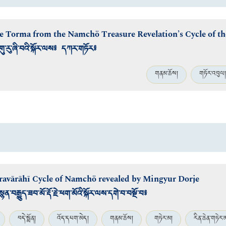
te Torma from the Namchö Treasure Revelation’s Cycle of t
གུ་རུ་ཞི་བའི་སྐོར་ལས༔ དཀར་གཏོར༔
གནམ་ཆོས།
གཏོར་འབུལ།
ravārāhī Cycle of Namchö revealed by Mingyur Dorje
་བརྒྱུད་ཟབ་མོ་རྡོ་རྗེ་ཕག་མོའི་སྐོར་ལས་དགེ་བ་བསྔོ་བ༔
བདེ་སྨོན།
འོད་དཔག་མེད།
གནམ་ཆོས།
གཏེར་མ།
རིན་ཆེན་གཏེར་