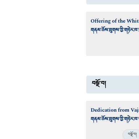
Offering of the Whi
གནམ་ཆོས་ཐུགས་ཀྱི་གཏེར་ཁ་
བསྔོ་བ།
Dedication from Vaj
གནམ་ཆོས་ཐུགས་ཀྱི་གཏེར་ཁ་སྙན
བསྔོ་བ།