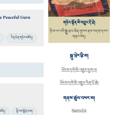
he Peaceful Guru
གཏེར་སྟོན་མི་འགྱུར་རྡོ་རྗེ།
ཧི་མ་ལ་ཡའི་སྒྱུ་རྩལ་ཐོན་ཁུངས་ནས་བདག་དབང་
གནང་ཡོད།
རིན་ཆེན་གཏེར་མཛོད།
སྐུ་ཕྲེང་ཕྱི་མ།
ཡོངས་དགེ་མི་འགྱུར་དྲུག་པ།
ཡོངས་དགེ་མི་འགྱུར་རིན་པོ་ཆེ།
གནས་ཚུལ་འཕར་མ།
Namchö
མཛོད།
རྙིང་མ་སྨོན་ལམ།