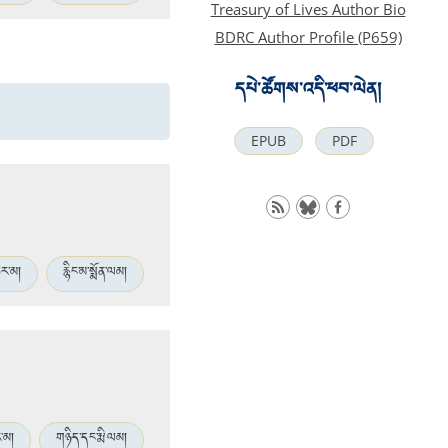
Treasury of Lives Author Bio
BDRC Author Profile (P659)
དཔེ་ཚོགས་འདི་ཕབ་ལེན།
EPUB
PDF
ེར་མ།
རྙིང་མ་སྨོན་ལམ།
་མ།
གཉིད་དང་རྨི་ལམ།