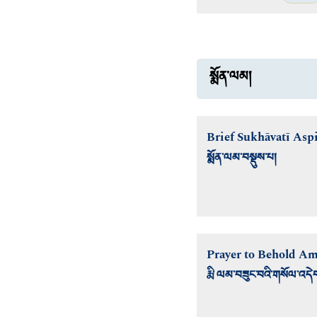
སྨོན་ལམ།
Brief Sukhāvatī Asp
སྨོན་ལམ་བསྡུས་པ།
Prayer to Behold A
རྨི་ལམ་བཟུང་བའི་གསོལ་འད