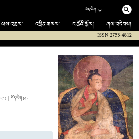
བོད་ཡིག
ལས་འཆར།
འཕྲིན་གསར།
ང་ཚོའི་སྐོར།
ཞལ་འདེབས།
ISSN 2753-4812
བོད་ཡིག
s
|
(1)
(4)