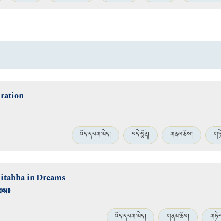
iration
འོད་དཔག་མེད།
བདེ་སྨོན།
གནམ་ཆོས།
གཏ
mitābha in Dreams
ེབས༔
འོད་དཔག་མེད།
གནམ་ཆོས།
གཏེར