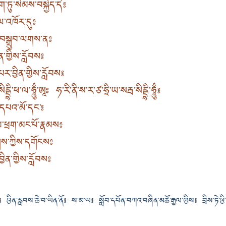
་ཏུ་སེམས་བསྐྱེད་དེ༔
ིལ་འཁོར་དུ༔
ུ་བསྒྲུབ་ལགས་ན༔
ན་གྱིས་རློབས༔
ར་བྱིན་གྱིས་རློབས༔
དྡྷི་ཕ་ལ་ཧཱུྂ་ཨཱཿ ཧ་རི་ནི་ས་ར་ཙ་ཧྲི་ཡ་སརྦ་སིདྡྷི་ཧཱུྂ༔
་དཔའ་མོ་དང་༔
མ་ཕྲག་མང་པོ་རྣམས༔
ུགས་ཀྱིས་དགོངས༔
ྱིན་གྱིས་རློབས༔
དོ༔ བྱིན་རླབས་ཆེ་བ་ཡིན་ནོ༔ ས་མ་ཡ༔ སློབ་དཔོན་བཀའ་བཞིན་མཚོ་རྒྱལ་གྱིས༔ བྲིས་ཏ