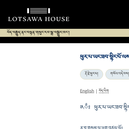
བོད་བརྒྱུད་ནང་བསྟན་གསུང་རབ་སྒྲ་བསྒྱུར་ཁང་།
ཕུར་པ་ཡང་ཟབ་སྙིང་པོ་
རྡོ་རྗེ་ཕུར་པ།
གསོལ་འདེབས།
བོད་ཡིག
English
|
༁ྃ༔ ཕུར་པ་ཡང་ཟབ་སྙི
རྩ་བ་གསུམ་ལ་ཕྱག་འཚལ་ལོ༔