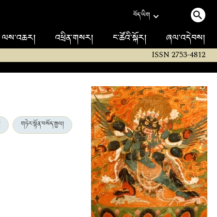
བོད་ཡིག
ལས་འཆར།
འཕྲིན་གསར།
ང་ཚོའི་སྐོར།
ཞལ་འདེབས།
ISSN 2753-4812
།
གཏེར་སྟོན་བསོད་རྒྱལ།