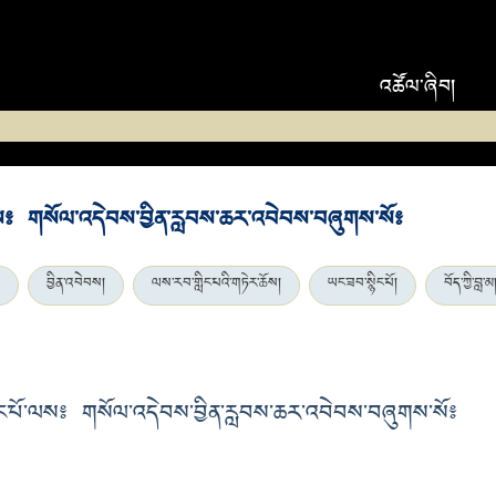
འཚོལ་ཞིབ།
ལས༔ གསོལ་འདེབས་བྱིན་རླབས་ཆར་འབེབས་བཞུགས་སོ༔
བྱིན་འབེབས།
ལས་རབ་གླིང་པའི་གཏེར་ཆོས།
ཡང་ཟབ་སྙིང་པོ།
བོད་ཀྱི་བླ་མ
ང་པོ་ལས༔ གསོལ་འདེབས་བྱིན་རླབས་ཆར་འབེབས་བཞུགས་སོ༔