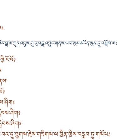
ཊ༔
ི་བོར་བླ་མ་ཀུན་འདུས་གུ་རུ་པདྨ་འབྱུང་གནས་ཡབ་ཡུམ་མངོན་སུམ་དུ་བསྒོམ་ལ༔
ི་ངོ་བོ༔
༔
གནས་
ོ༔
ོབས་ཤིག༔
རློབས་ཤིག༔
རློབས་ཤིག༔
ི་བར་དུ་ཐུགས་རྗེས་གཟིགས་ལ་བྱིན་གྱིས་བརླབ་ཏུ་གསོལ༔