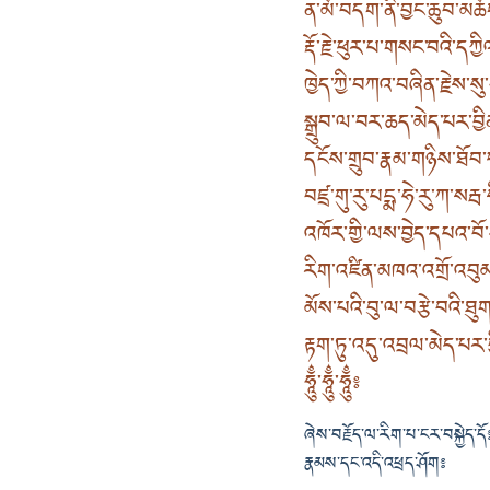
ན་མོ་བདག་ནི་བྱང་ཆུབ་མཆོག
རྡོ་རྗེ་ཕུར་པ་གསང་བའི་དཀྱ
ཁྱེད་ཀྱི་བཀའ་བཞིན་རྗེས་ས
སྒྲུབ་ལ་བར་ཆད་མེད་པར་བྱི
དངོས་གྲུབ་རྣམ་གཉིས་ཐོབ་པ
བཛྲ་གུ་རུ་པདྨ་ཧེ་རུ་ཀ་སརྦ་སི
འཁོར་གྱི་ལས་བྱེད་དཔའ་བོ
རིག་འཛིན་མཁའ་འགྲོ་འབུ
མོས་པའི་བུ་ལ་བརྩེ་བའི་ཐ
རྟག་ཏུ་འདུ་འབྲལ་མེད་པར་བ
ཧཱུྂ་ཧཱུྂ་ཧཱུྂ༔
ཞེས་བརྗོད་ལ་རིག་པ་ངར་བསྐྱེད་
རྣམས་དང་འདི་འཕྲད་ཤོག༔