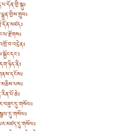
ད་པ་དོན་གྱི་སྐུ༔
ྷུན་གྱིས་གྲུབ༔
གྲོ་དོན་མཛད༔
ང་ལ་རྫོགས༔
འགྲོ་བ་འདྲེན༔
སྐྱོང་དང་༔
དག་ཉིད་ནི༔
ུང་གནས་དངོས༔
་མ་མཆིས་པས༔
རིན་པོ་ཆེ༔
ར་བཟུང་དུ་གསོལ༔
་སྩལ་དུ་གསོལ༔
་པར་མཛད་དུ་གསོལ༔