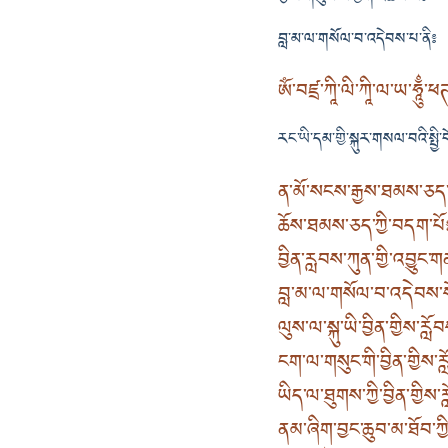
བླ་མ་ལ་གསོལ་བ་འདེབས་པ་ནི༔
ཨོཾ་བཛྲ་ཀཱི་ལི་ཀཱི་ལ་ཡ་ཧཱུྂ་ཕ
རང་ཡི་དམ་གྱི་སྐུར་གསལ་བའི་སྤྱ
ན་མོ་སངས་རྒྱས་ཐམས་ཅད་ཀྱ
ཆོས་ཐམས་ཅད་ཀྱི་བདག་པོ
བྱིན་རླབས་ཀུན་གྱི་འབྱུང་
བླ་མ་ལ་གསོལ་བ་འདེབས་ས
ལུས་ལ་སྐུ་ཡི་བྱིན་གྱིས་རླ
ངག་ལ་གསུང་གི་བྱིན་གྱིས་
ཡིད་ལ་ཐུགས་ཀྱི་བྱིན་གྱིས་
ནམ་ཞིག་བྱང་ཆུབ་མ་ཐོབ་ཀྱ