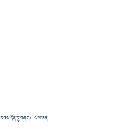
ེ་ཕྱི་རབས་དོན་དུ་བཞག༔ ལས་ཅན་