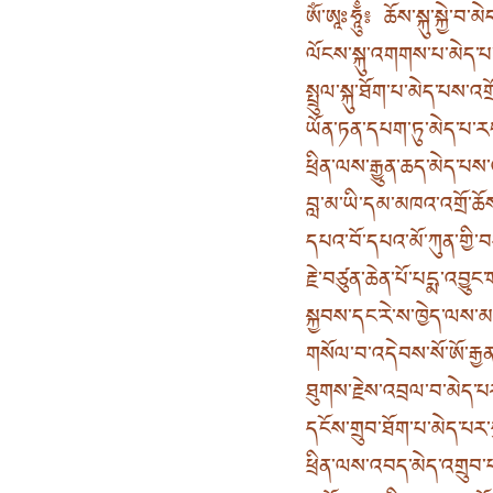
ཨོཾ་ཨཱཿཧཱུྂ༔ ཆོས་སྐུ་སྐྱེ་བ་མེ
ལོངས་སྐུ་འགགས་པ་མེད་པ་ལ
སྤྲུལ་སྐུ་ཐོག་པ་མེད་པས་འ
ཡོན་ཏན་དཔག་ཏུ་མེད་པ་ར
ཕྲིན་ལས་རྒྱུན་ཆད་མེད་པས་
བླ་མ་ཡི་དམ་མཁའ་འགྲོ་ཆོས་
དཔའ་བོ་དཔའ་མོ་ཀུན་གྱི་བ
རྗེ་བཙུན་ཆེན་པོ་པདྨ་འབྱ
སྐྱབས་དང་རེ་ས་ཁྱེད་ལས
གསོལ་བ་འདེབས་སོ་ཨོ་རྒྱན་
ཐུགས་རྗེས་འབྲལ་བ་མེད་པ
དངོས་གྲུབ་ཐོག་པ་མེད་པར
ཕྲིན་ལས་འབད་མེད་འགྲུབ