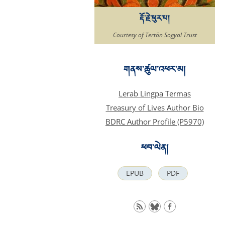
རྡོ་རྗེ་ཕུར་པ།
Courtesy of Tertön Sogyal Trust
གནས་ཚུལ་འཕར་མ།
Lerab Lingpa Termas
Treasury of Lives Author Bio
BDRC Author Profile (P5970)
ཕབ་ལེན།
EPUB
PDF