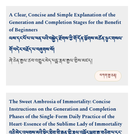
A Clear, Concise and Simple Explanation of the
Generation and Completion Stages for the Benefit
of Beginners
ལས་དང་པོ་པ་ལ་ཕན་པའི་བསྐྱེད་རྫོགས་ཀྱི་གོ་དོན་ཕྱོགས་མཚོན་ཉུང་གསལ་
གོ་བདེར་བརྗོད་པ་བཞུགས་སོ།
ཞེ་ཆེན་རྒྱལ་ཚབ་འགྱུར་མེད་པདྨ་རྣམ་རྒྱལ་གྱིས་མཛད།
བཀག་རྒྱ་ཅན།
The Sweet Ambrosia of Immortality: Concise
Instructions on the Generation and Completion
Phases of the Single-Form Daily Practice of the
Heart-Essence of the Sublime Lady of Immortality
འཆི་མེད་འཕགས་མའི་སྙིང་ཐིག་གི་རྒྱུན་གྱི་རྣལ་འབྱོར་ཕྱག་རྒྱ་གཅིག་པ་དང་