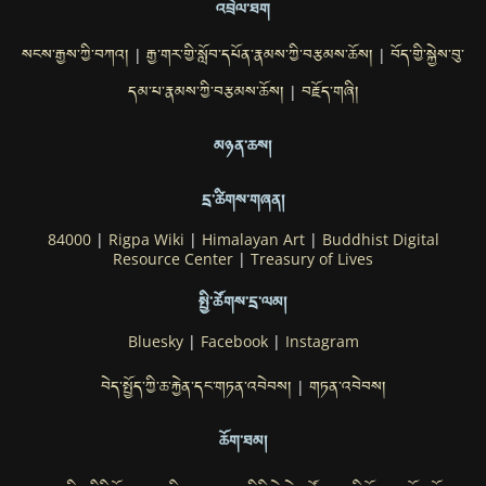
འབྲེལ་ཐག
སངས་རྒྱས་ཀྱི་བཀའ།
རྒྱ་གར་གྱི་སློབ་དཔོན་རྣམས་ཀྱི་བརྩམས་ཆོས།
བོད་གྱི་སྐྱེས་བུ་
|
|
དམ་པ་རྣམས་ཀྱི་བརྩམས་ཆོས།
བརྗོད་གཞི།
|
མཉན་ཆས།
དྲ་ཚིགས་གཞན།
84000
|
Rigpa Wiki
|
Himalayan Art
|
Buddhist Digital
Resource Center
|
Treasury of Lives
སྤྱི་ཚོགས་དྲ་ལམ།
Bluesky
|
Facebook
|
Instagram
བེད་སྤྱོད་ཀྱི་ཆ་རྐྱེན་དང་གཏན་འབེབས།
གཏན་འབེབས།
|
ཆོག་ཐམ།