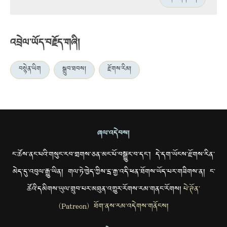
འབྲེལ་ཡོད་བརྗོད་གཞི།
བསྙེན་ཡིག
སྒྲུབ་ཐབས།
རྫོགས་རིམ།
ཞལ་འདེབས།
ང་ཚོས་ནང་པའི་གསུང་རབ་གྲགས་ཅན་མང་པོ་བསྒྱུར་བ་དང་། དེ་དག་ཡོངས་རྫོགས་རིན་
མེད་དུ་འབུལ་རྒྱུ་ཡིན། གལ་ཏེ་ཁྱེད་ཀྱིས་དྲ་རྒྱ་འདི་ཕན་ཐོགས་ཡོད་པར་གཟིགས་ན། ང་
ཚོའི་དམིགས་ཡུལ་གྲུབ་པར་མཐུན་འགྱུར་རོགས་རམ་གནང་རོགས།
པེ་ཊོན་
(Patreon) ཐོག་ནས་རམ་འདེགས་གནོངས།