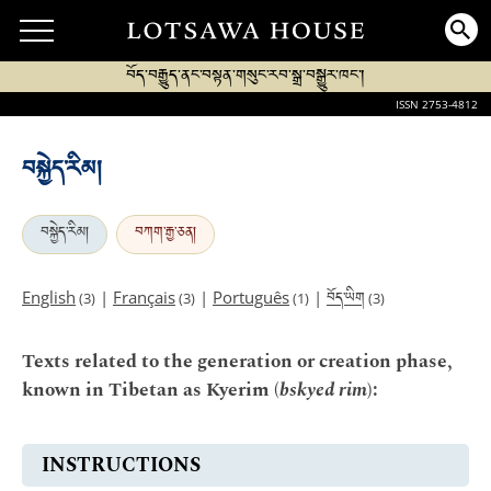
བོད་བརྒྱུད་ནང་བསྟན་གསུང་རབ་སྒྲ་བསྒྱུར་ཁང་།
ISSN 2753-4812
བསྐྱེད་རིམ།
བསྐྱེད་རིམ།
བཀག་རྒྱ་ཅན།
བོད་ཡིག
English
|
Français
|
Português
|
(3)
(3)
(1)
(3)
Texts related to the generation or creation phase,
known in Tibetan as Kyerim (
bskyed rim
):
INSTRUCTIONS