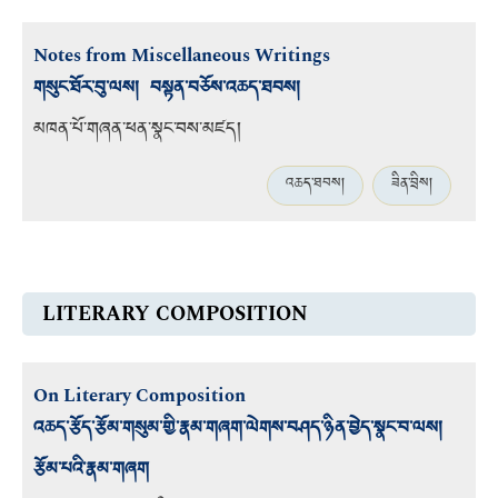
Notes from Miscellaneous Writings
གསུང་ཐོར་བུ་ལས། བསྟན་བཅོས་འཆད་ཐབས།
མཁན་པོ་གཞན་ཕན་སྣང་བས་མཛད།
འཆད་ཐབས།
ཟིན་བྲིས།
LITERARY COMPOSITION
On Literary Composition
འཆད་རྩོད་རྩོམ་གསུམ་གྱི་རྣམ་གཞག་ལེགས་བཤད་ཉིན་བྱེད་སྣང་བ་ལས།
རྩོམ་པའི་རྣམ་གཞག