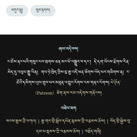
མགུར་གླུ།
སུམ་རྟགས།
ཞལ་འདེབས།
ང་ཚོས་ནང་པའི་གསུང་རབ་གྲགས་ཅན་མང་པོ་བསྒྱུར་བ་དང་། དེ་དག་ཡོངས་རྫོགས་རིན་
མེད་དུ་འབུལ་རྒྱུ་ཡིན། གལ་ཏེ་ཁྱེད་ཀྱིས་དྲ་རྒྱ་འདི་ཕན་ཐོགས་ཡོད་པར་གཟིགས་ན། ང་
ཚོའི་དམིགས་ཡུལ་གྲུབ་པར་མཐུན་འགྱུར་རོགས་རམ་གནང་རོགས།
པེ་ཊོན་
(Patreon) ཐོག་ནས་རམ་འདེགས་གནོངས།
འབྲེལ་ཐག
སངས་རྒྱས་ཀྱི་བཀའ།
རྒྱ་གར་གྱི་སློབ་དཔོན་རྣམས་ཀྱི་བརྩམས་ཆོས།
བོད་གྱི་སྐྱེས་བུ་
|
|
དམ་པ་རྣམས་ཀྱི་བརྩམས་ཆོས།
བརྗོད་གཞི།
|