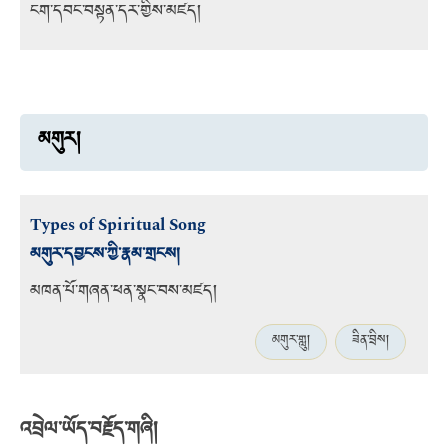
ངག་དབང་བསྟན་དར་གྱིས་མཛད།
མགུར།
Types of Spiritual Song
མགུར་དབྱངས་ཀྱི་རྣམ་གྲངས།
མཁན་པོ་གཞན་ཕན་སྣང་བས་མཛད།
མགུར་གླུ།
ཟིན་བྲིས།
འབྲེལ་ཡོད་བརྗོད་གཞི།