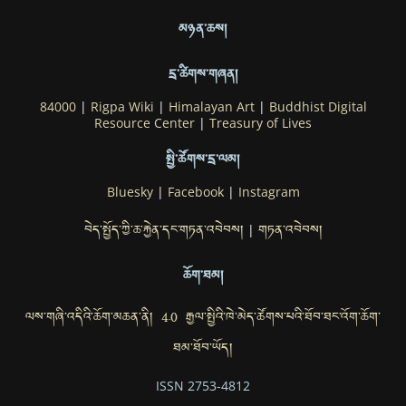
མཉན་ཆས།
དྲ་ཚིགས་གཞན།
84000
|
Rigpa Wiki
|
Himalayan Art
|
Buddhist Digital
Resource Center
|
Treasury of Lives
སྤྱི་ཚོགས་དྲ་ལམ།
Bluesky
|
Facebook
|
Instagram
བེད་སྤྱོད་ཀྱི་ཆ་རྐྱེན་དང་གཏན་འབེབས།
གཏན་འབེབས།
|
ཆོག་ཐམ།
ལས་གཞི་འདིའི་ཆོག་མཆན་ནི། 4.0 རྒྱལ་སྤྱིའི་ཁེ་མེད་ཚོགས་པའི་ཐོབ་ཐང་འོག་ཆོག་
ཐམ་ཐོབ་ཡོད།
ISSN 2753-4812