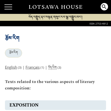
བོད་བརྒྱུད་ནང་བསྟན་གསུང་རབ་སྒྲ་བསྒྱུར་ཁང་།
ISSN 2753-4812
རྩོམ་རིག
རྩོམ་རིག
བོད་ཡིག
English
|
Français
|
(3)
(1)
(3)
Texts related to the various aspects of literary
composition:
EXPOSITION