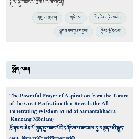
སྤྲུལ་སྐུ་བཟང་པོ་གྲགས་པས་བཏོན།
གཟུངས་སྔགས།
གཏེར་མ།
རིན་ཆེན་གཏེར་མཛོད།
སྒྲུབ་ཐབས་ཀུན་བཏུས།
རྙིང་མ་སྨོན་ལམ།
སྨོན་ལམ།
The Powerful Prayer of Aspiration from the Tantra
of the Great Perfection that Reveals the All-
Penetrating Wisdom Mind of Samantabhadra
(Kunzang Mönlam)
རྫོགས་པ་ཆེན་པོ་ཀུན་ཏུ་བཟང་པོའི་དགོངས་པ་ཟང་ཐལ་དུ་བསྟན་པའི་རྒྱུད་