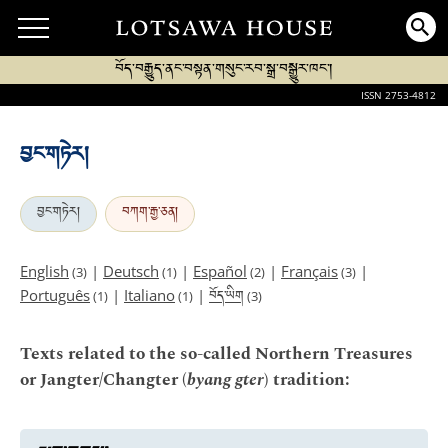
བོད་བརྒྱུད་ནང་བསྟན་གསུང་རབ་སྒྲ་བསྒྱུར་ཁང་།
ISSN 2753-4812
བྱང་གཏེར།
བྱང་གཏེར།
བཀག་རྒྱ་ཅན།
English
|
Deutsch
|
Español
|
Français
|
(3)
(1)
(2)
(3)
བོད་ཡིག
Português
|
Italiano
|
(1)
(1)
(3)
Texts related to the so-called Northern Treasures
or Jangter/Changter (
byang gter
) tradition: