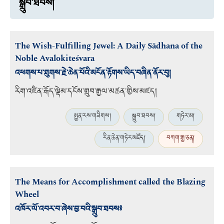
སྒྲུབ་ཐབས།
The Wish-Fulfilling Jewel: A Daily Sādhana of the
Noble Avalokiteśvara
འཕགས་པ་ཐུགས་རྗེ་ཆེན་པོའི་མངོན་རྟོགས་ཡིད་བཞིན་ནོར་བུ།
རིག་འཛིན་རྒོད་ལྡེམ་དངོས་གྲུབ་རྒྱལ་མཚན་གྱིས་མཛད།
སྤྱན་རས་གཟིགས།
སྒྲུབ་ཐབས།
གཏེར་མ།
རིན་ཆེན་གཏེར་མཛོད།
བཀག་རྒྱ་ཅན།
The Means for Accomplishment called the Blazing
Wheel
འཁོར་ལོ་འབར་བ་ཞེས་བྱ་བའི་སྒྲུབ་ཐབས༔