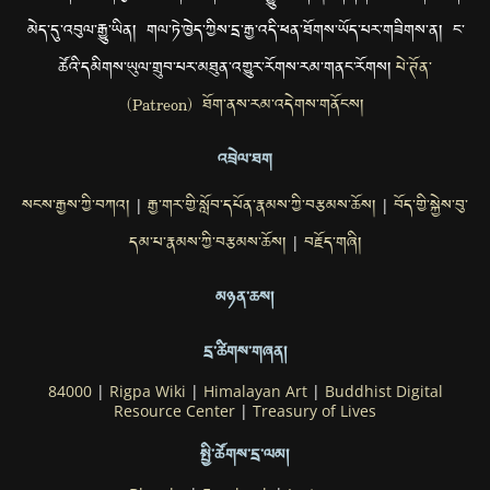
མེད་དུ་འབུལ་རྒྱུ་ཡིན། གལ་ཏེ་ཁྱེད་ཀྱིས་དྲ་རྒྱ་འདི་ཕན་ཐོགས་ཡོད་པར་གཟིགས་ན། ང་
ཚོའི་དམིགས་ཡུལ་གྲུབ་པར་མཐུན་འགྱུར་རོགས་རམ་གནང་རོགས།
པེ་ཊོན་
(Patreon) ཐོག་ནས་རམ་འདེགས་གནོངས།
འབྲེལ་ཐག
སངས་རྒྱས་ཀྱི་བཀའ།
རྒྱ་གར་གྱི་སློབ་དཔོན་རྣམས་ཀྱི་བརྩམས་ཆོས།
བོད་གྱི་སྐྱེས་བུ་
|
|
དམ་པ་རྣམས་ཀྱི་བརྩམས་ཆོས།
བརྗོད་གཞི།
|
མཉན་ཆས།
དྲ་ཚིགས་གཞན།
84000
|
Rigpa Wiki
|
Himalayan Art
|
Buddhist Digital
Resource Center
|
Treasury of Lives
སྤྱི་ཚོགས་དྲ་ལམ།