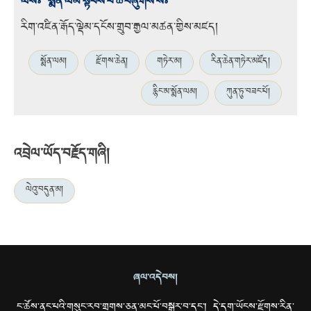
ལས༔ སྨོན་ལམ་སྟོབས་པོ་ཆེ་བཞུགས་སོ༔
རིག་འཛིན་རྒོད་ལྡེམ་དངོས་གྲུབ་རྒྱལ་མཚན་གྱིས་མཛད།
སྨོན་ལམ།
རྫོགས་ཆེན།
གཏེར་མ།
རིན་ཆེན་གཏེར་མཛོད།
རྙིང་མ་སྨོན་ལམ།
ཀུན་ཏུ་བཟང་པོ།
འབྲེལ་ཡོད་བརྗོད་གཞི།
ལེའུ་བདུན་མ།
ཞལ་འདེབས།
ང་ཚོས་ནང་པའི་གསུང་རབ་གྲགས་ཅན་མང་པོ་བསྒྱུར་བ་དང་། དེ་དག་ཡོངས་རྫོགས་རིན་