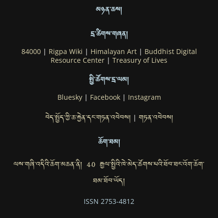
མཉན་ཆས།
དྲ་ཚིགས་གཞན།
84000
|
Rigpa Wiki
|
Himalayan Art
|
Buddhist Digital
Resource Center
|
Treasury of Lives
སྤྱི་ཚོགས་དྲ་ལམ།
Bluesky
|
Facebook
|
Instagram
བེད་སྤྱོད་ཀྱི་ཆ་རྐྱེན་དང་གཏན་འབེབས།
གཏན་འབེབས།
|
ཆོག་ཐམ།
ལས་གཞི་འདིའི་ཆོག་མཆན་ནི། 4.0 རྒྱལ་སྤྱིའི་ཁེ་མེད་ཚོགས་པའི་ཐོབ་ཐང་འོག་ཆོག་
ཐམ་ཐོབ་ཡོད།
ISSN 2753-4812