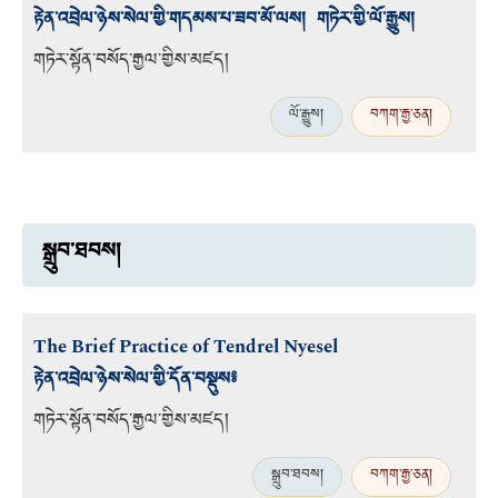
རྟེན་འབྲེལ་ཉེས་སེལ་གྱི་གདམས་པ་ཟབ་མོ་ལས། གཏེར་གྱི་ལོ་རྒྱུས།
གཏེར་སྟོན་བསོད་རྒྱལ་གྱིས་མཛད།
ལོ་རྒྱུས།
བཀག་རྒྱ་ཅན།
སྒྲུབ་ཐབས།
The Brief Practice of Tendrel Nyesel
རྟེན་འབྲེལ་ཉེས་སེལ་གྱི་དོན་བསྡུས༔
གཏེར་སྟོན་བསོད་རྒྱལ་གྱིས་མཛད།
སྒྲུབ་ཐབས།
བཀག་རྒྱ་ཅན།