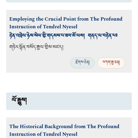
Employing the Crucial Point from The Profound
Instruction of Tendrel Nyesel
རྟེན་འབྲེལ་ཉེས་སེལ་གྱི་གདམས་པ་ཟབ་མོ་ལས། གནད་ལ་བརྟེན་པ༔
གཏེར་སྟོན་བསོད་རྒྱལ་གྱིས་མཛད།
རྫོགས་ཆེན།
བཀག་རྒྱ་ཅན།
ལོ་རྒྱུས།
The Historical Background from The Profound
Instruction of Tendrel Nyesel