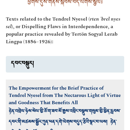
ཕྱོགས་དུས་གནས་སྐབས་བདེ་ལེགས་སྩོལ༔
Texts related to the Tendrel Nyesel (
rten 'brel nyes
sel
), or Dispelling Flaws in Interdependence, a
popular practice revealed by Tertön Sogyal Lerab
Lingpa (1856–1926):
དབང་བསྐུར།
The Empowerment for the Brief Practice of
Tendrel Nyesel from The Nectarous Light of Virtue
and Goodness That Benefits All
རྟེན་འབྲེལ་ཉེས་སེལ་གྱི་ཆོ་ག་ཟབ་མོ་རྒྱས་འབྲིང་བསྡུས་གསུམ་གྱི་བྱིན་རླབས་
དབང་གི་མཚམས་སྦྱོར་ཀུན་ཕན་དགེ་ལེགས་བདུད་རྩིའི་སྣང་བ་ལས། རྟེན་