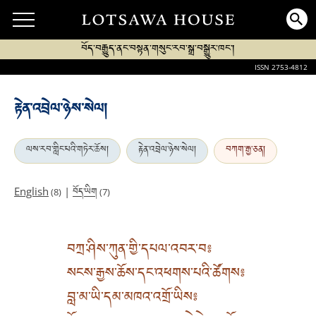
བོད་བརྒྱུད་ནང་བསྟན་གསུང་རབ་སྒྲ་བསྒྱུར་ཁང་།
ISSN 2753-4812
རྟེན་འབྲེལ་ཉེས་སེལ།
ལས་རབ་གླིང་པའི་གཏེར་ཆོས།
རྟེན་འབྲེལ་ཉེས་སེལ།
བཀག་རྒྱ་ཅན།
བོད་ཡིག
English
|
(8)
(7)
བཀྲ་ཤིས་ཀུན་གྱི་དཔལ་འབར་བ༔
སངས་རྒྱས་ཆོས་དང་འཕགས་པའི་ཚོགས༔
བླ་མ་ཡི་དམ་མཁའ་འགྲོ་ཡིས༔