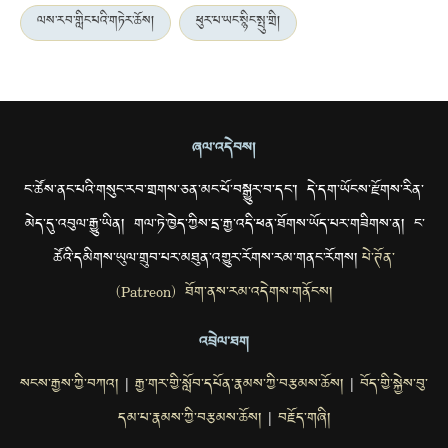
ལས་རབ་གླིང་པའི་གཏེར་ཆོས།
ཕུར་པ་ཡང་སྙིང་སྤུ་གྲི།
ཞལ་འདེབས།
ང་ཚོས་ནང་པའི་གསུང་རབ་གྲགས་ཅན་མང་པོ་བསྒྱུར་བ་དང་། དེ་དག་ཡོངས་རྫོགས་རིན་
མེད་དུ་འབུལ་རྒྱུ་ཡིན། གལ་ཏེ་ཁྱེད་ཀྱིས་དྲ་རྒྱ་འདི་ཕན་ཐོགས་ཡོད་པར་གཟིགས་ན། ང་
ཚོའི་དམིགས་ཡུལ་གྲུབ་པར་མཐུན་འགྱུར་རོགས་རམ་གནང་རོགས།
པེ་ཊོན་
(Patreon) ཐོག་ནས་རམ་འདེགས་གནོངས།
འབྲེལ་ཐག
སངས་རྒྱས་ཀྱི་བཀའ།
རྒྱ་གར་གྱི་སློབ་དཔོན་རྣམས་ཀྱི་བརྩམས་ཆོས།
བོད་གྱི་སྐྱེས་བུ་
|
|
དམ་པ་རྣམས་ཀྱི་བརྩམས་ཆོས།
བརྗོད་གཞི།
|