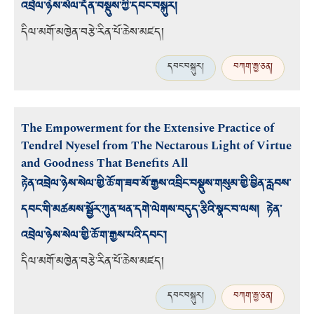
འབྲེལ་ཉེས་སེལ་དོན་བསྡུས་ཀྱི་དབང་བསྐུར།
དིལ་མགོ་མཁྱེན་བརྩེ་རིན་པོ་ཆེས་མཛད།
དབང་བསྐུར།
བཀག་རྒྱ་ཅན།
The Empowerment for the Extensive Practice of
Tendrel Nyesel from The Nectarous Light of Virtue
and Goodness That Benefits All
རྟེན་འབྲེལ་ཉེས་སེལ་གྱི་ཆོ་ག་ཟབ་མོ་རྒྱས་འབྲིང་བསྡུས་གསུམ་གྱི་བྱིན་རླབས་
དབང་གི་མཚམས་སྦྱོར་ཀུན་ཕན་དགེ་ལེགས་བདུད་རྩིའི་སྣང་བ་ལས། རྟེན་
འབྲེལ་ཉེས་སེལ་གྱི་ཆོ་ག་རྒྱས་པའི་དབང་།
དིལ་མགོ་མཁྱེན་བརྩེ་རིན་པོ་ཆེས་མཛད།
དབང་བསྐུར།
བཀག་རྒྱ་ཅན།