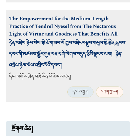
The Empowerment for the Medium-Length
Practice of Tendrel Nyesel from The Nectarous
Light of Virtue and Goodness That Benefits All
རྟེན་འབྲེལ་ཉེས་སེལ་གྱི་ཆོ་ག་ཟབ་མོ་རྒྱས་འབྲིང་བསྡུས་གསུམ་གྱི་བྱིན་རླབས་
དབང་གི་མཚམས་སྦྱོར་ཀུན་ཕན་དགེ་ལེགས་བདུད་རྩིའི་སྣང་བ་ལས། རྟེན་
འབྲེལ་ཉེས་སེལ་འབྲིང་པོའི་དབང་།
དིལ་མགོ་མཁྱེན་བརྩེ་རིན་པོ་ཆེས་མཛད།
དབང་བསྐུར།
བཀག་རྒྱ་ཅན།
རྫོགས་ཆེན།