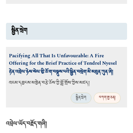
སྦྱིན་སྲེག
Pacifying All That Is Unfavourable: A Fire
Offering for the Brief Practice of Tendrel Nyesel
རྟེན་འབྲེལ་ཉེས་སེལ་གྱི་ཆོ་ག་བསྡུས་པའི་སྦྱིན་བསྲེག་མི་མཐུན་ཀུན་ཞི།
འཇམ་དབྱངས་མཁྱེན་བརྩེ་ཆོས་ཀྱི་བློ་གྲོས་ཀྱིས་མཛད།
སྦྱིན་སྲེག
བཀག་རྒྱ་ཅན།
འབྲེལ་ཡོད་བརྗོད་གཞི།