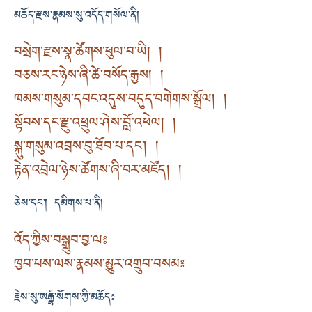
མཆོད་རྫས་རྣམས་སུ་འདོད་གསོལ་ནི།
བསྲེག་རྫས་སྣ་ཚོགས་ཕུལ་བ་ཡི། །
བཅས་རང་ཉེས་ཞི་ཚེ་བསོད་རྒྱས། །
ཁམས་གསུམ་དབང་འདུས་བདུད་བགེགས་སྒྲོལ། །
སྟོབས་དང་རྫུ་འཕྲུལ་ཤེས་བློ་འཕེལ། །
སྐུ་གསུམ་འབྲས་བུ་ཐོབ་པ་དང་། །
རྟེན་འབྲེལ་ཉེས་ཚོགས་ཞི་བར་མཛོད། །
ཅེས་དང་། དམིགས་པ་ནི།
འོད་ཀྱིས་བསྒྲུབ་བྱ་ལ༔
ཁྱབ་པས་ལས་རྣམས་མྱུར་འགྲུབ་བསམ༔
རྗེས་སུ་ཨརྒྷཾ་སོགས་ཀྱི་མཆོད༔