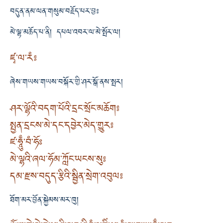
བདུན་ནམ་ལན་གསུམ་བརྗོད་པར་བྱ༔
མེ་ལྷ་མཆོད་པ་ནི། དཔལ་འབར་ལ་མེ་སྤོར་ལ།
ཛྭ་ལ་རཾ༔
ཞེས་གཡས་གཡས་བསྐོར་གྱི་ཤར་སྒོ་ནས་སྤར།
ཤར་ལྷོའི་བདག་པོའི་དྲང་སྲོང་མཆོག༔
སྤྱན་དྲངས་མེ་དང་དབྱེར་མེད་གྱུར༔
ཛ་ཧཱུྃ་བཾ་ཧོཿ
མེ་ལྷའི་ཞལ་ཧོམ་ཀློང་ཡངས་སུ༔
དམ་རྫས་བདུད་རྩིའི་སྦྱིན་སྲེག་འབུལ༔
ཐོག་མར་བྱོན་སྐྱེམས་མར་ཁུ།