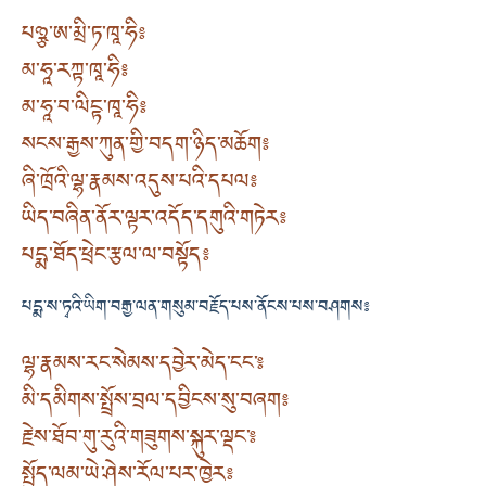
པཉྩ་ཨ་མྲི་ཏ་ཁཱ་ཧི༔
མ་ཧཱ་རཀྟ་ཁཱ་ཧི༔
མ་ཧཱ་བ་ལིངྟ་ཁཱ་ཧི༔
སངས་རྒྱས་ཀུན་གྱི་བདག་ཉིད་མཆོག༔
ཞི་ཁྲོའི་ལྷ་རྣམས་འདུས་པའི་དཔལ༔
ཡིད་བཞིན་ནོར་ལྟར་འདོད་དགུའི་གཏེར༔
པདྨ་ཐོད་ཕྲེང་རྩལ་ལ་བསྟོད༔
པདྨ་ས་ཏྭའི་ཡིག་བརྒྱ་ལན་གསུམ་བརྗོད་པས་ནོངས་པས་བཤགས༔
ལྷ་རྣམས་རང་སེམས་དབྱེར་མེད་ངང་༔
མི་དམིགས་སྤྲོས་བྲལ་དབྱིངས་སུ་བཞག༔
རྗེས་ཐོབ་གུ་རུའི་གཟུགས་སྐུར་ལྡང་༔
སྤྱོད་ལམ་ཡེ་ཤེས་རོལ་པར་ཁྱེར༔