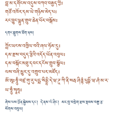
བླ་མ་དགོངས་འདུས་བཀའ་བརྒྱད་ཀྱི༔
གཙོ་འཁོར་དམ་ཡེ་གཉིས་མེད་པ༔
རང་བྱུང་ལྷུན་གྲུབ་ཆེན་པོར་བསྒོམ༔
དགང་བླུགས་ཐོག་ནས།
ཀློང་ཡངས་འཁྱིལ་བའི་ཞལ་ཧོམ་དུ༔
དམ་རྫས་བདུད་རྩིའི་འདོད་ཡོན་འབུལ༔
དམ་བསྐོང་མཐུ་དབང་དངོས་གྲུབ་སྩོལ༔
ལས་བཞི་མྱུར་དུ་འགྲུབ་པར་མཛོད༔
ཨོཾ་ཨཱཿཧཱུྃ་བཛྲ་གུ་རུ་པདྨ་སིདྡྷི་དེ་ཝ་ཌཱ་ཀི་ནི་སརྦ་ཤིནྟཾ་པུཥྚིཾ་ཝ་ཤཾ་མ་ར་
ཡ་ཧཱུྃ་སྭཱཧཱ༔
ཞེས་པས་བྱོན་སྐྱེམས་དང་། དེ་ནས་ཡཾ་ཤིང་། མར་ཁུ་བསྲེག་རྫས་རྣམས་བརྒྱ་རྩ་
སོགས་འབུལ།