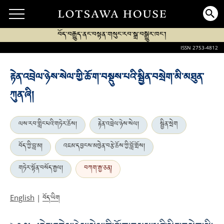
བོད་བརྒྱུད་ནང་བསྟན་གསུང་རབ་སྒྲ་བསྒྱུར་ཁང་།
ISSN 2753-4812
རྟེན་འབྲེལ་ཉེས་སེལ་གྱི་ཆོ་ག་བསྡུས་པའི་སྦྱིན་བསྲེག་མི་མཐུན་
ཀུན་ཞི།
ལས་རབ་གླིང་པའི་གཏེར་ཆོས།
རྟེན་འབྲེལ་ཉེས་སེལ།
སྦྱིན་སྲེག
བོད་ཀྱི་བླ་མ།
འཇམ་དབྱངས་མཁྱེན་བརྩེ་ཆོས་ཀྱི་བློ་གྲོས།
གཏེར་སྟོན་བསོད་རྒྱལ།
བཀག་རྒྱ་ཅན།
བོད་ཡིག
English
|