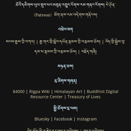
ཚོའི་དམིགས་ཡུལ་གྲུབ་པར་མཐུན་འགྱུར་རོགས་རམ་གནང་རོགས།
པེ་ཊོན་
(Patreon) ཐོག་ནས་རམ་འདེགས་གནོངས།
འབྲེལ་ཐག
སངས་རྒྱས་ཀྱི་བཀའ།
རྒྱ་གར་གྱི་སློབ་དཔོན་རྣམས་ཀྱི་བརྩམས་ཆོས།
བོད་གྱི་སྐྱེས་བུ་
|
|
དམ་པ་རྣམས་ཀྱི་བརྩམས་ཆོས།
བརྗོད་གཞི།
|
མཉན་ཆས།
དྲ་ཚིགས་གཞན།
84000
|
Rigpa Wiki
|
Himalayan Art
|
Buddhist Digital
Resource Center
|
Treasury of Lives
སྤྱི་ཚོགས་དྲ་ལམ།
Bluesky
|
Facebook
|
Instagram