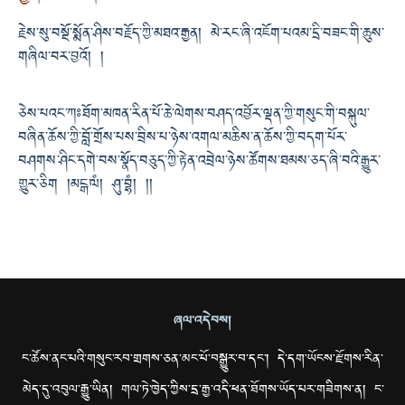
རྗེས་སུ་བསྔོ་སྨོན་ཤིས་བརྗོད་ཀྱི་མཐའ་རྒྱན། མེ་རང་ཞི་འཇོག་པའམ་དྲི་བཟང་གི་ཆུས་
གཞིལ་བར་བྱའོ། །
ཅེས་པའང་ཀཿཐོག་མཁན་རིན་པོ་ཆེ་ལེགས་བཤད་འབྱོར་ལྡན་ཀྱི་གསུང་གི་བསྐུལ་
བཞིན་ཆོས་ཀྱི་བློ་གྲོས་པས་བྲིས་པ་ཉེས་འགལ་མཆིས་ན་ཆོས་ཀྱི་བདག་པོར་
བཤགས་ཤིང་དགེ་བས་སྣོད་བཅུད་ཀྱི་རྟེན་འབྲེལ་ཉེས་ཚོགས་ཐམས་ཅད་ཞི་བའི་རྒྱུར་
གྱུར་ཅིག །མངྒ་ལཾ། ཤུ་བྷཾ། །།
ཞལ་འདེབས།
ང་ཚོས་ནང་པའི་གསུང་རབ་གྲགས་ཅན་མང་པོ་བསྒྱུར་བ་དང་། དེ་དག་ཡོངས་རྫོགས་རིན་
མེད་དུ་འབུལ་རྒྱུ་ཡིན། གལ་ཏེ་ཁྱེད་ཀྱིས་དྲ་རྒྱ་འདི་ཕན་ཐོགས་ཡོད་པར་གཟིགས་ན། ང་