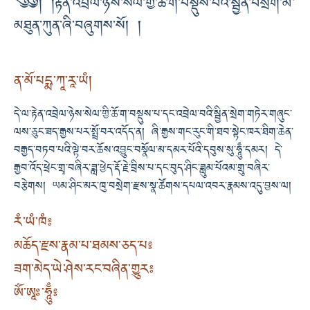
༄༅། །རྟེན་འབྲེལ་ཉེས་སེལ་གྱི་ཆོ་ག་བསྡུས་པའི་སྦྱིན་བསྲེག་མི་
མཐུན་ཀུན་ཞི་བཞུགས་སོ། །
ན་མོ་པདྨ་ཀཱ་རཱ་ཡཾ།
དེ་ལ་རྟེན་འབྲེལ་ཉེས་སེལ་གྱི་ཆོ་ག་བསྡུས་པ་དང་འབྲེལ་བའི་སྦྱིན་སྲེག་གཏེར་གཞུང་
ལས་ཅུང་ཟད་རྒྱས་པར་སྤྲོ་བར་འདོད་ན། ཞི་རྒྱས་གང་རུང་གི་ཐབ་སྟེང་ཁར་ཐིག་ཆེན་
བརྒྱད་བཏབ་པའི་ལྟེ་བར་ཆོས་འབྱུང་བསྣོལ་མ་དམར་པོའི་དབུས་སུ་ཧཱུྃ་དམར། དེ་
རྒྱབ་འོད་ཕྲེང་གྲྭ་བཞིར་ཟླ་ཕྱེད་རྡོ་རྗེ་བྲིས་པ་དང་བུད་ཤིང་ཟླུམ་པོའམ་གྲུ་བཞིར་
བརྩེགས། ཡམ་ཤིང་མར་ཁུ་བསྲེག་རྫས་སྣ་ཚོགས་དཔལ་འབར་རྣམས་འདུ་བྱས་ལ།
རཾ་ཡཾ་ཁཾ༔
མཆོད་རྫས་རྣམ་པ་ཐམས་ཅད་པ༔
ཟག་མེད་ཡེ་ཤེས་རང་བཞིན་གྱུར༔
ཨོཾ་ཨཱཿ་ཧཱུྃ༔