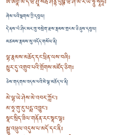
ཨོཾ་ཨགྣེ་མེ་དེ་ཝ་ཤྲཱི་སརྦ་ཤིནྟཾ་པུཋྚིཾ་ཝ་ཤཾ་མ་ར་ཡ་ཧཱུྃ་སྭཱཧཱ༔
ཞེས་པའི་སྔགས་ཀྱི་དབུལ།
དེ་ནས་ཡཾ་ཤིང་མར་ཁུ་བསྲེག་རྫས་རྣམས་གྲངས་ཅི་ནུས་དབུལ།
མཚམས་རྣམས་སུ་འདོད་གསོལ་ནི།
ལྷ་རྣམས་མཆོད་དང་ཕྲིན་ལས་བཞི༔
མྱུར་དུ་འགྲུབ་པའི་གྲོགས་མཛོད་ཅིག༔
ཅེས་གདགས་འདས་པའི་མེ་ལྷ་མཆོད་པ་ནི།
མེ་ལྷ་ཡེ་ཤེས་མེ་འབར་ཀློང་༔
མ་ཧཱ་གུ་རུ་པདྨ་འབྱུང་༔
སྣང་སྲིད་ཟིལ་གནོན་རང་སྣང་ལྷ༔
སྒྱུ་འཕྲུལ་འདུས་པ་མདོ་དང་ནི༔