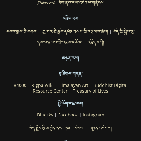
(Patreon) ཐོག་ནས་རམ་འདེགས་གནོངས།
འབྲེལ་ཐག
སངས་རྒྱས་ཀྱི་བཀའ།
རྒྱ་གར་གྱི་སློབ་དཔོན་རྣམས་ཀྱི་བརྩམས་ཆོས།
བོད་གྱི་སྐྱེས་བུ་
|
|
དམ་པ་རྣམས་ཀྱི་བརྩམས་ཆོས།
བརྗོད་གཞི།
|
མཉན་ཆས།
དྲ་ཚིགས་གཞན།
84000
|
Rigpa Wiki
|
Himalayan Art
|
Buddhist Digital
Resource Center
|
Treasury of Lives
སྤྱི་ཚོགས་དྲ་ལམ།
Bluesky
|
Facebook
|
Instagram
བེད་སྤྱོད་ཀྱི་ཆ་རྐྱེན་དང་གཏན་འབེབས།
གཏན་འབེབས།
|