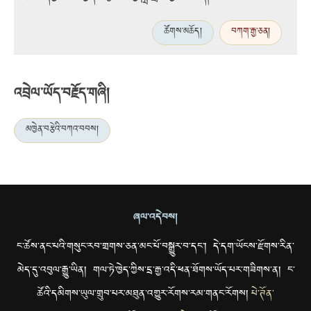
ཚོགས་མཆོད།
བཀག་རྒྱ་ཅན།
འབྲེལ་ཡོད་བརྗོད་གཞི།
མཁྱེན་བརྩེའི་བཀའ་བབས།
ཞལ་འདེབས།
ང་ཚོས་ནང་པའི་གསུང་རབ་གྲགས་ཅན་མང་པོ་བསྒྱུར་བ་དང་། དེ་དག་ཡོངས་རྫོགས་རིན་
མེད་དུ་འབུལ་རྒྱུ་ཡིན། གལ་ཏེ་ཁྱེད་ཀྱིས་དྲ་རྒྱ་འདི་ཕན་ཐོགས་ཡོད་པར་གཟིགས་ན། ང་
ཚོའི་དམིགས་ཡུལ་གྲུབ་པར་མཐུན་འགྱུར་རོགས་རམ་གནང་རོགས།
པེ་ཊོན་