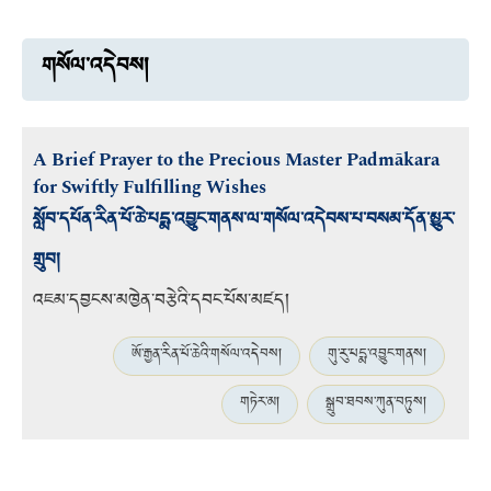
གསོལ་འདེབས།
A Brief Prayer to the Precious Master Padmākara
for Swiftly Fulfilling Wishes
སློབ་དཔོན་རིན་པོ་ཆེ་པདྨ་འབྱུང་གནས་ལ་གསོལ་འདེབས་པ་བསམ་དོན་མྱུར་
གྲུབ།
འཇམ་དབྱངས་མཁྱེན་བརྩེའི་དབང་པོས་མཛད།
ཨོ་རྒྱན་རིན་པོ་ཆེའི་གསོལ་འདེབས།
གུ་རུ་པདྨ་འབྱུང་གནས།
གཏེར་མ།
སྒྲུབ་ཐབས་ཀུན་བཏུས།