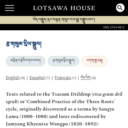
བོད་བརྒྱུད་ནང་བསྟན་གསུང་རབ་སྒྲ་བསྒྱུར་ཁང་།
ISSN 2753-4812
རྩ་གསུམ་དྲིལ་སྒྲུབ།
མཁྱེན་བརྩེའི་བཀའ་བབས།
རྩ་གསུམ་དྲིལ་སྒྲུབ།
བཀག་རྒྱ་ཅན།
བོད་ཡིག
English
|
Español
|
Français
|
(4)
(1)
(1)
(4)
Texts related to the Tsasum Drildrup (
rtsa gsum dril
sgrub
) or ‘Combined Practice of the Three Roots’
cycle, originally discovered as a terma by Sangye
Lama (1000–1080) and later rediscovered by
Jamyang Khyentse Wangpo (1820–1892):