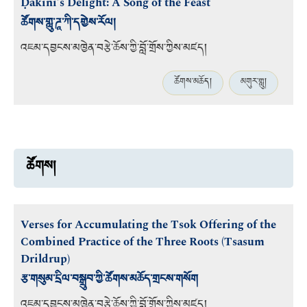
Ḍākinī’s Delight: A Song of the Feast
ཚོགས་གླུ་ཌཱ་ཀི་དགྱེས་རོལ།
འཇམ་དབྱངས་མཁྱེན་བརྩེ་ཆོས་ཀྱི་བློ་གྲོས་ཀྱིས་མཛད།
ཚོགས་མཆོད།
མགུར་གླུ།
ཚོགས།
Verses for Accumulating the Tsok Offering of the
Combined Practice of the Three Roots (Tsasum
Drildrup)
རྩ་གསུམ་དྲིལ་བསྒྲུབ་ཀྱི་ཚོགས་མཆོད་གྲངས་གསོག
འཇམ་དབྱངས་མཁྱེན་བརྩེ་ཆོས་ཀྱི་བློ་གྲོས་ཀྱིས་མཛད།