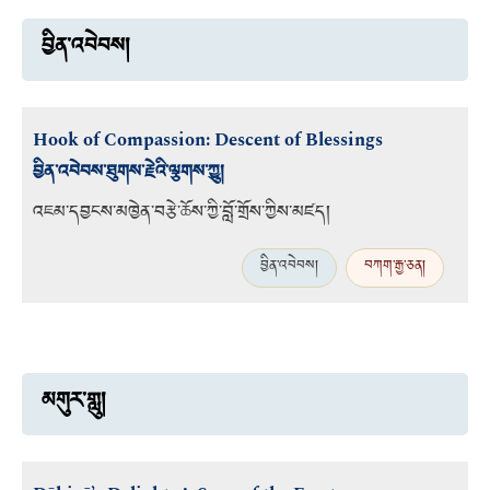
བྱིན་འབེབས།
Hook of Compassion: Descent of Blessings
བྱིན་འབེབས་ཐུགས་རྗེའི་ལྕགས་ཀྱུ།
འཇམ་དབྱངས་མཁྱེན་བརྩེ་ཆོས་ཀྱི་བློ་གྲོས་ཀྱིས་མཛད།
བྱིན་འབེབས།
བཀག་རྒྱ་ཅན།
མགུར་གླུ།