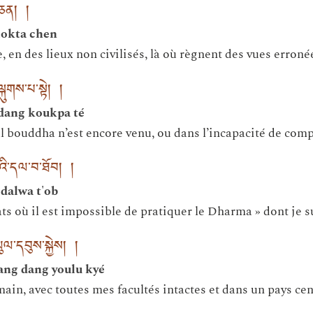
ྟ་ཅན། །
 lokta chen
, en des lieux non civilisés, là où règnent des vues erroné
ྐུགས་པ་སྟེ། །
dang koukpa té
bouddha n’est encore venu, ou dans l’incapacité de comp
འི་དལ་བ་ཐོབ། །
 dalwa t'ob
tats où il est impossible de pratiquer le Dharma » dont je s
ུལ་དབུས་སྐྱེས། །
ang dang youlu kyé
ain, avec toutes mes facultés intactes et dans un pays cen