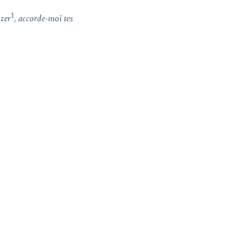
1
Özer
, accorde-moi tes