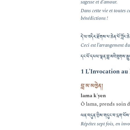
sagesse et d’amour.
Dans cette vie et toutes c
bénédictions !
དེ་ལ་འདིར་རྫོགས་པ་ཆེན་པོ་ཀློང་ཆ
Ceci est l’arrangement 
དང་པོ་དཔལ་ལྡན་བླ་མའི་ཐུགས་རྒྱ
1 L’Invocation au
བླ་མ་མཁྱེན།
lama k'yen
Ô lama, prends soin d
ལན་བདུན་གྱིས་གདུང་བ་དྲག་པོས
Répétez sept fois, en inv