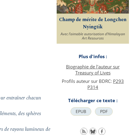
Champ de mérite de Longchen
Nyingtik
Avec l’aimable autorisation d’Himalayan
Art Resources
Plus d'infos :
Biographie de l'auteur sur
Treasury of Lives
Profils auteur sur BDRC:
P293
P314
pour entraîner chacun
Télécharger ce texte :
EPUB
PDF
éléments, des sphères
rs de rayons lumineux de