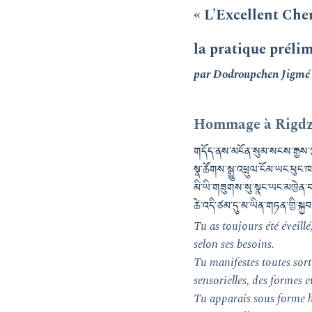
« L’Excellent Che
la pratique préli
par Dodroupchen Jigmé 
Hommage à Rigdz
གདོད་ནས་མངོན་སུམ་སངས་རྒྱས
སྣ་ཚོགས་སྒྱུ་འཕྲུལ་ངོམ་ཡང་ཕུང
མི་ཡི་གཟུགས་སུ་སྣང་ཡང་མཁྱེན་བར
ཚེ་འདི་ཙམ་དུ་མ་ཡིན་གཏན་གྱི་སྐྱབ
Tu as toujours été éveill
selon ses besoins.
Tu manifestes toutes sort
sensorielles, des formes et
Tu apparais sous forme h