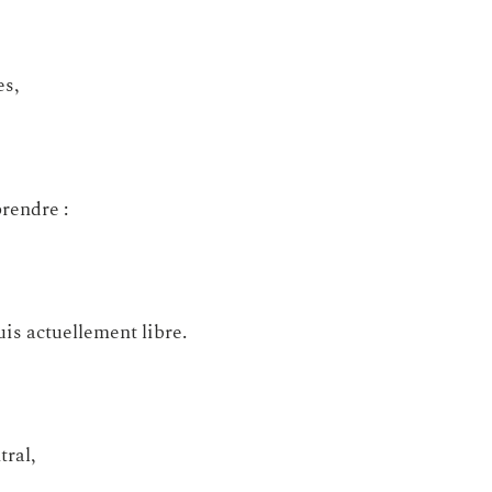
es,
rendre :
uis actuellement libre.
tral,