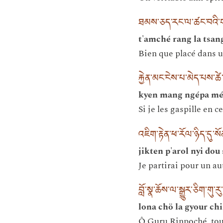
ཐམས་ཅད་རང་ལ་ཚང་བའི་ག
t'amché rang la tsan
Bien que placé dans u
རྐྱེན་མང་ངེས་པ་མེད་པས་
kyen mang ngépa mép
Si je les gaspille en c
འཇིག་རྟེན་ཕ་རོལ་ཉིད་དུ་ས
jikten p'arol nyi dou
Je partirai pour un a
བློ་སྣ་ཆོས་ལ་སྒྱུར་ཅིག་གུ་ར
lona chö la gyour ch
Ô Guru Rinpoché, tour