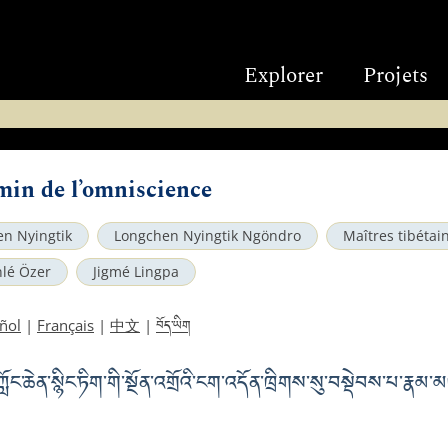
Explorer
Projets
min de l’omniscience
n Nyingtik
Longchen Nyingtik Ngöndro
Maîtres tibétai
lé Özer
Jigmé Lingpa
བོད་ཡིག
ñol
|
Français
|
中文
|
ོང་ཆེན་སྙིང་ཏིག་གི་སྔོན་འགྲོའི་ངག་འདོན་ཁྲིགས་སུ་བསྡེབས་པ་རྣམ་