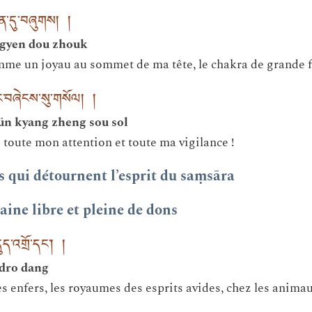
རྒྱན་དུ་བཞུགས། །
 gyen dou zhouk
omme un joyau au sommet de ma tête, le chakra de grande fé
ང་བཞེངས་སུ་གསོལ། །
ün kyang zheng sou sol
i toute mon attention et toute ma vigilance !
s qui détournent l’esprit du saṃsāra
ine libre et pleine de dons
ད་འགྲོ་དང༌། །
udro dang
s enfers, les royaumes des esprits avides, chez les animau