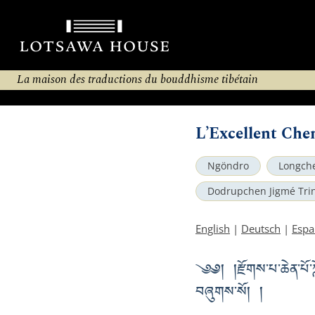
La maison des traductions du bouddhisme tibétain
L’Excellent Che
Ngöndro
Longche
Dodrupchen Jigmé Trin
English
|
Deutsch
|
Espa
༄༅། །རྫོགས་པ་ཆེན་པོ་ཀླ
བཞུགས་སོ། །