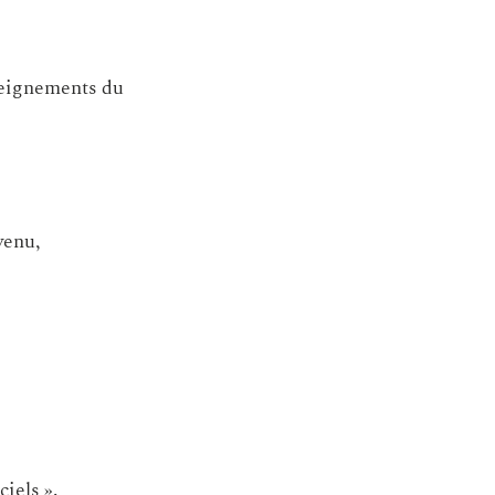
nseignements du
venu,
iels ».