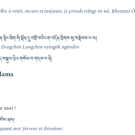
elles à venir, encore et toujours, je prends refuge en toi, Khyentsé 
ེན་སྙིང་ཐིག་གི་སྔོན་དུ་འགྲོ་བའི་ངག་འདོན་ཁྲིགས་སུ་བསྡེབས་པ་ལ།
du Dzogchen Longchen nyingtik ngöndro
ུད་བསྐུལ་ཕྱིར་གསོལ་བ་གདབ་པ་ནི།
 lama
e moi !
་བོས་ནས།
oquant avec ferveur et dévotion :