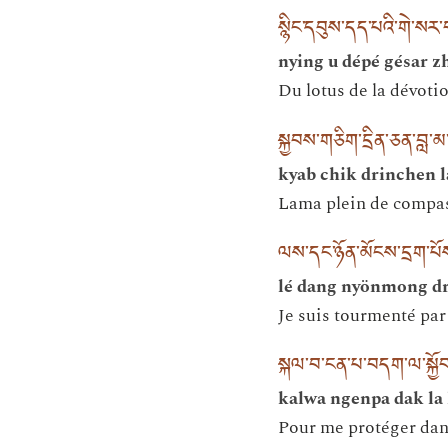
སྙིང་དབུས་དད་པའི་གེ་ས
nying u dépé gésar z
Du lotus de la dévoti
སྐྱབས་གཅིག་དྲིན་ཅན་བླ
kyab chik drinchen l
Lama plein de compass
ལས་དང་ཉོན་མོངས་དྲག་པོ
lé dang nyönmong dr
Je suis tourmenté par
སྐལ་བ་ངན་པ་བདག་ལ་སྐྱོབ་
kalwa ngenpa dak la
Pour me protéger dans