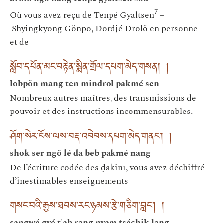
7
Où vous avez reçu de Tenpé Gyaltsen
–
Shyingkyong Gönpo, Dordjé Drolö en personne –
et de
སློབ་དཔོན་མང་བརྟེན་སྨིན་གྲོལ་དཔག་མེད་གསན། །
lobpön mang ten mindrol pakmé sen
Nombreux autres maîtres, des transmissions de
pouvoir et des instructions incommensurables.
ཤོག་སེར་ངོས་ལས་བརྡ་འབེབས་དཔག་མེད་གནང་། །
shok ser ngö lé da beb pakmé nang
De l’écriture codée des ḍākinī, vous avez déchiffré
d’inestimables enseignements
གསང་བའི་རྒྱས་ཐབས་རང་ཉམས་རྩེ་གཅིག་བླང་། །
sangwé gyé t'ab rang nyam tséchik lang