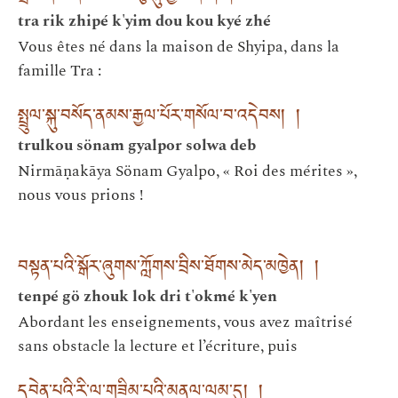
tra rik zhipé k'yim dou kou kyé zhé
Vous êtes né dans la maison de Shyipa, dans la
famille Tra :
སྤྲུལ་སྐུ་བསོད་ནམས་རྒྱལ་པོར་གསོལ་བ་འདེབས། །
trulkou sönam gyalpor solwa deb
Nirmāṇakāya Sönam Gyalpo, « Roi des mérites »,
nous vous prions !
བསྟན་པའི་སྒོར་ཞུགས་ཀློགས་བྲིས་ཐོགས་མེད་མཁྱེན། །
tenpé gö zhouk lok dri t'okmé k'yen
Abordant les enseignements, vous avez maîtrisé
sans obstacle la lecture et l’écriture, puis
དབེན་པའི་རི་ལ་གཟིམ་པའི་མནལ་ལམ་དུ། །