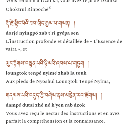
Vous rendant à Dzahka, vous avez reçu de Dzahka
8
Choktrul Rinpoché
རྡོ་རྗེ་སྙིང་པོའི་ཟབ་ཁྲིད་རྒྱས་པ་གསན། །
dorjé nyingpö zab t'ri gyépa sen
L’instruction profonde et détaillée de « L’Essence de
vajra », et
ལུང་རྟོགས་བསྟན་པའི་ཉི་མའི་ཞབས་ལ་གཏུག །
loungtok tenpé nyimé zhab la touk
Aux pieds de Nyoshul Loungtok Tenpé Nyima,
གདམས་པའི་བདུད་རྩི་བཞེས་ནས་མཁྱེན་རབ་རྫོགས། །
dampé dutsi zhé né k'yen rab dzok
Vous avez reçu le nectar des instructions et en avez
parfait la compréhension et la connaissance.