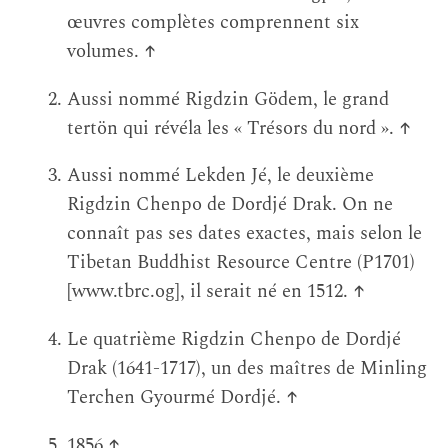
œuvres complètes comprennent six
volumes.
↑
Aussi nommé Rigdzin Gödem, le grand
tertön qui révéla les « Trésors du nord ».
↑
Aussi nommé Lekden Jé, le deuxième
Rigdzin Chenpo de Dordjé Drak. On ne
connaît pas ses dates exactes, mais selon le
Tibetan Buddhist Resource Centre (P1701)
[www.tbrc.og], il serait né en 1512.
↑
Le quatrième Rigdzin Chenpo de Dordjé
Drak (1641-1717), un des maîtres de Minling
Terchen Gyourmé Dordjé.
↑
1856
↑