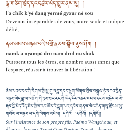
ལྷ་གཅིག་ཁྱེད་དང་དབྱེར་མེད་གྱུར་ནས་སུ། །
l'a chik k'yé dang yermé gyour né sou
Devenus inséparables de vous, notre seule et unique
déité,
ནམ་མཁའ་མཉམ་པའི་འགྲོ་རྣམས་སྒྲོལ་ནུས་ཤོག །
namk'a nyampé dro nam drol nu shok
Puissent tous les êtres, en nombre aussi infini que
l’espace, réussir à trouver la libération !
ཅེས་པའང་རང་གི་རིགས་ཀྱི་མྱུ་གུ་པདྨ་དབང་ཕྱུག་སོགས་ཀྱིས་བསྐུལ་ཏེ་བཀའ་དྲིན་
མཉམ་མེད་བླ་མ་མཆོག་གི་རྣམ་ཐར་རང་གི་ཡིད་ངོར་འཆར་བསམ་དང་མ་འདྲེས་པ་མི་
རྒན་དྲི་མེད་འོད་ཟེར་གྱིས་རང་ལོར་རེ་དྲུག་པར་དབེན་གནས་སེང་ཆེན་གཡུ་རྫོངས་སུ་
གསོལ་བ་བཏབ་པ་དགེ་ལེགས་འཕེལ། དགེའོ། །དགེའོ། །དགེའོ།།
Sur l’insistance de son propre fils, Padma Wangchouk, et
d’autres, le vieux Trimé Özer (Tertön Trimé) – dans sa