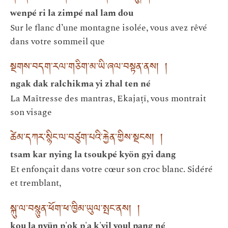
wenpé ri la zimpé nal lam dou
Sur le flanc d’une montagne isolée, vous avez rêvé
dans votre sommeil que
སྔགས་བདག་རལ་གཅིག་མ་ཡི་ཞལ་བསྟན་ནས། །
ngak dak ralchikma yi zhal ten né
La Maîtresse des mantras, Ekajaṭī, vous montrait
son visage
ཚེམ་དཀར་སྙིང་ལ་བཙུག་པའི་རྐྱེན་གྱིས་སྔངས། །
tsam kar nying la tsoukpé kyön gyi dang
Et enfonçait dans votre cœur son croc blanc. Sidéré
et tremblant,
སྐུ་ལ་བསྙུན་ཕོག་ཕ་ཁྱིམ་ཡུལ་སྤང་ནས། །
kou la nyün p'ok p'a k'yil youl pang né