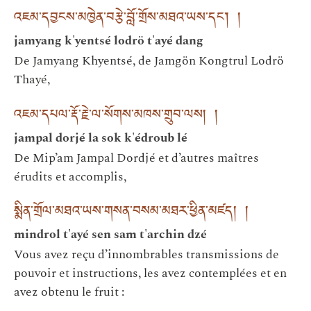
འཇམ་དབྱངས་མཁྱེན་བརྩེ་བློ་གྲོས་མཐའ་ཡས་དང་། །
jamyang k'yentsé lodrö t'ayé dang
De Jamyang Khyentsé, de Jamgön Kongtrul Lodrö
Thayé,
འཇམ་དཔལ་རྡོ་རྗེ་ལ་སོགས་མཁས་གྲུབ་ལས། །
jampal dorjé la sok k'édroub lé
De Mip’am Jampal Dordjé et d’autres maîtres
érudits et accomplis,
སྨིན་གྲོལ་མཐའ་ཡས་གསན་བསམ་མཐར་ཕྱིན་མཛད། །
mindrol t'ayé sen sam t'archin dzé
Vous avez reçu d’innombrables transmissions de
pouvoir et instructions, les avez contemplées et en
avez obtenu le fruit :