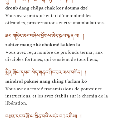
སྒྲུབ་དང་མཆོད་པ་ཕྱག་སྐོར་དུ་མ་མཛད། །
droub dang chöpa chak kor douma dzé
Vous avez pratiqué et fait d’innombrables
offrandes, prosternations et circumambulations.
ཟབ་གཏེར་མང་བཞེས་ཕྱོགས་མེད་སྐལ་ལྡན་ལ། །
zabter mang zhé chokmé kalden la
Vous avez reçu nombre de profonds terma ; aux
disciples fortunés, qui venaient de tous lieux,
སྨིན་གྲོལ་དཔག་མེད་གནང་ཞིང་ཐར་ལམ་བཀོད། །
mindrol pakmé nang zhing t'arlam kö
Vous avez accordé transmissions de pouvoir et
instructions, et les avez établis sur le chemin de la
libération.
བསྟན་དང་འགྲོ་ལ་སྨིན་པའི་མཛད་བཟང་གིས། །