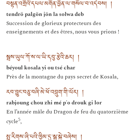
བསྟན་འགྲོའི་དཔལ་མགོན་བྱོན་ལ་གསོལ་བ་འདེབས། །
tendrö palgön jön la solwa deb
Succession de glorieux protecteurs des
enseignements et des êtres, nous vous prions !
སྦས་ཡུལ་ཀོ་ས་ལ་ཡི་དབུ་རྩེའི་ཆར། །
béyoul kosala yi ou tsé char
Près de la montagne du pays secret de Kosala,
རབ་བྱུང་བཅུ་བཞི་མེ་ཕོ་འབྲུག་གི་ལོར། །
rabjoung chou zhi mé p'o drouk gi lor
En l’année mâle du Dragon de feu du quatorzième
5
cycle
,
སྤྲ་རིགས་ཞི་པའི་ཁྱིམ་དུ་སྐུ་སྐྱེ་བཞེས། །