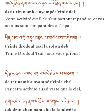
མཛད་ཕྲིན་ནམ་མཁའ་མཉམ་པའི་ཕྲིན་ལས་བརྡལ། །
dzé t'rin namk'a nyampé t'rinlé dal
Votre activité éveillée s’est partout répandue, et vos
actions sont comparables à l’espace :
ཕྲིན་ལས་འགྲོ་འདུལ་རྩལ་ལ་གསོལ་བ་འདེབས། །
t'rinlé drodoul tsal la solwa deb
Trinlé Drodoul Tsal, nous vous prions !
དེ་ལྟར་ནམ་མཁའ་མཉམ་པའི་ཕྲིན་ལས་བཅས། །
dé tar namk'a nyampé t'rinlé ché
Par cette activité aussi vaste que le ciel,
རྟག་འཛིན་ཅན་རྣམས་ཆོས་ལ་བསྐུལ་བའི་སླད། །
tak dzin chen nam chö la koulwé lé