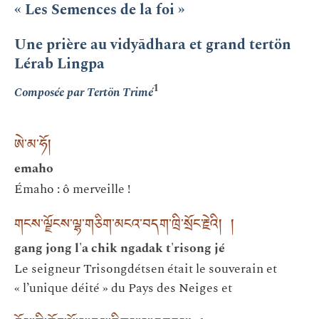
« Les Semences de la foi »
Une prière au vidyādhara et grand tertön
Lérab Lingpa
1
Composée par Tertön Trimé
ཨེ་མ་ཧོ།
emaho
Émaho : ô merveille !
གངས་ལྗོངས་ལྷ་གཅིག་མངའ་བདག་ཁྲི་སྲོང་རྗེའི། །
gang jong l'a chik ngadak t'risong jé
Le seigneur Trisongdétsen était le souverain et
« l’unique déité » du Pays des Neiges et