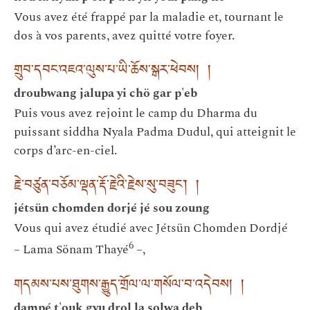
Vous avez été frappé par la maladie et, tournant le
dos à vos parents, avez quitté votre foyer.
གྲུབ་དབང་འཇའ་ལུས་པ་ཡི་ཆོས་སྒར་ཕེབས། །
droubwang jalupa yi chö gar p'eb
Puis vous avez rejoint le camp du Dharma du
puissant siddha Nyala Padma Dudul, qui atteignit le
corps d’arc-en-ciel.
རྗེ་བཙུན་བཅོམ་ལྡན་རྡོ་རྗེའི་རྗེས་སུ་བཟུང་། །
jétsün chomden dorjé jé sou zoung
Vous qui avez étudié avec Jétsün Chomden Dordjé
6
– Lama Sönam Thayé
–,
གདམས་པས་ཐུགས་རྒྱུད་གྲོལ་ལ་གསོལ་བ་འདེབས། །
dampé t'ouk gyu drol la solwa deb