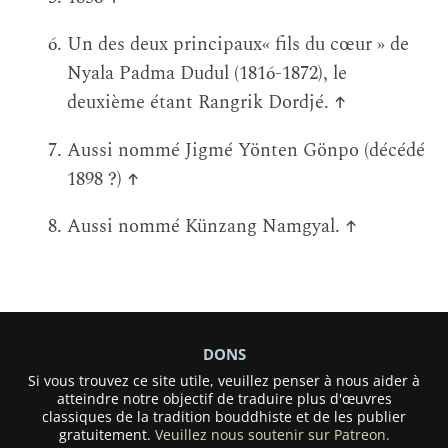
Un des deux principaux« fils du cœur » de
Nyala Padma Dudul (1816-1872), le
deuxième étant Rangrik Dordjé.
↑
Aussi nommé Jigmé Yönten Gönpo (décédé
1898 ?)
↑
Aussi nommé Künzang Namgyal.
↑
DONS
Si vous trouvez ce site utile, veuillez penser à nous aider à
atteindre notre objectif de traduire plus d'œuvres
classiques de la tradition bouddhiste et de les publier
gratuitement.
Veuillez nous soutenir sur Patreon.