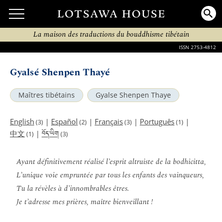
La maison des traductions du bouddhisme tibétain
ISSN 2753-4812
Gyalsé Shenpen Thayé
Maîtres tibétains
Gyalse Shenpen Thaye
English
|
Español
|
Français
|
Português
|
(3)
(2)
(3)
(1)
བོད་ཡིག
中文
|
(1)
(3)
Ayant définitivement réalisé l’esprit altruiste de la bodhicitta,
L’unique voie empruntée par tous les enfants des vainqueurs,
Tu la révèles à d’innombrables êtres.
Je t’adresse mes prières, maître bienveillant !