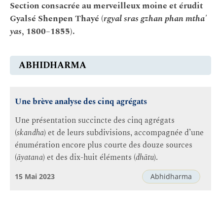
Section consacrée au merveilleux moine et érudit
Gyalsé Shenpen Thayé (
rgyal sras gzhan phan mtha'
yas
, 1800–1855).
ABHIDHARMA
Une brève analyse des cinq agrégats
Une présentation succincte des cinq agrégats
(
skandha
) et de leurs subdivisions, accompagnée d’une
énumération encore plus courte des douze sources
(
āyatana
) et des dix-huit éléments (
dhātu
).
15 Mai 2023
Abhidharma