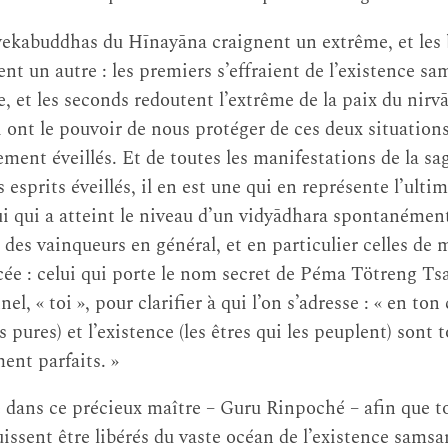
yekabuddhas du Hīnayāna craignent un extrême, et les
t un autre : les premiers s’effraient de l’existence sam
, et les seconds redoutent l’extrême de la paix du nir
i ont le pouvoir de nous protéger de ces deux situations
ment éveillés. Et de toutes les manifestations de la sa
s esprits éveillés, il en est une qui en représente l’ult
elui qui a atteint le niveau d’un vidyādhara spontanémen
s des vainqueurs en général, et en particulier celles de
ée : celui qui porte le nom secret de Péma Tötreng Tsa
l, « toi », pour clarifier à qui l’on s’adresse : « en ton 
s pures) et l’existence (les êtres qui les peuplent) sont
ent parfaits. »
dans ce précieux maître – Guru Rinpoché – afin que tou
issent être libérés du vaste océan de l’existence samsa