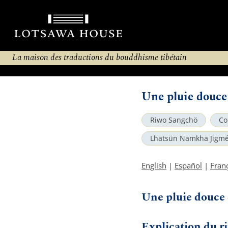
La maison des traductions du bouddhisme tibétain
Une pluie douce
Riwo Sangchö
Co
Lhatsün Namkha Jigm
English
|
Español
|
Fran
Une pluie douce 
Explication du ri