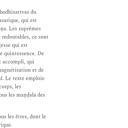
 bodhisattvas du
sarique, qui est
vāṇa. Les suprêmes
 redoutables, ce sont
gesse qui est
ime quintessence. De
t accompli, qui
 magnétisation et de
l. Le texte emploie
corps, les
 tous les maṇḍala des
s les êtres, dont le
rique.