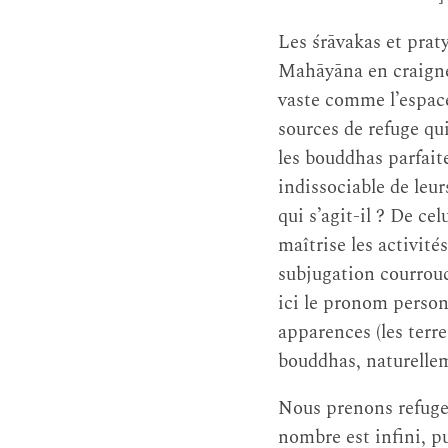
Les śrāvakas et prat
Mahāyāna en craignen
vaste comme l’espace
sources de refuge qu
les bouddhas parfaite
indissociable de leur
qui s’agit-il ? De c
maîtrise les activité
subjugation courrouc
ici le pronom personne
apparences (les terre
bouddhas, naturellem
Nous prenons refuge 
nombre est infini, pu