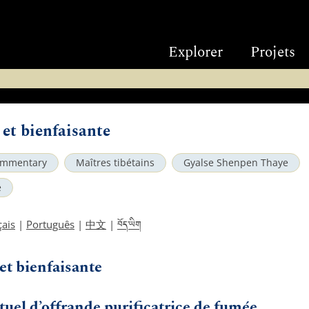
Explorer
Projets
 et bienfaisante
mmentary
Maîtres tibétains
Gyalse Shenpen Thaye
é
བོད་ཡིག
çais
|
Português
|
中文
|
et bienfaisante
tuel d’offrande purificatrice de fumée