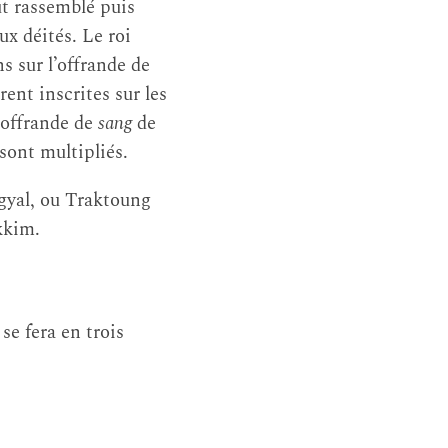
ut rassemblé puis
ux déités. Le roi
ns sur l’offrande de
ent inscrites sur les
’offrande de
sang
de
 sont multipliés.
gyal, ou Traktoung
kkim.
e fera en trois