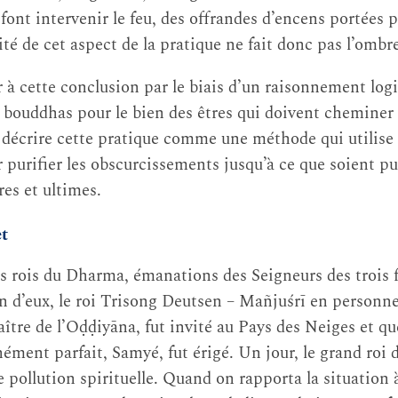
 font intervenir le feu, des offrandes d’encens portées pa
ité de cet aspect de la pratique ne fait donc pas l’ombr
r à cette conclusion par le biais d’un raisonnement log
es bouddhas pour le bien des êtres qui doivent cheminer 
 décrire cette pratique comme une méthode qui utilise
 purifier les obscurcissements jusqu’à ce que soient pu
es et ultimes.
et
is rois du Dharma, émanations des Seigneurs des trois f
un d’eux, le roi Trisong Deutsen – Mañjuśrī en personne
ître de l’Oḍḍiyāna, fut invité au Pays des Neiges et qu
ément parfait, Samyé, fut érigé. Un jour, le grand ro
e pollution spirituelle. Quand on rapporta la situation