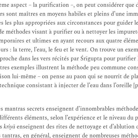
me aspect – la purification –, on peut considérer que 
rs sont maîtres en moyens habiles et pleins d’une imm
s les plus appropriées aux circonstances pour guider les
e méthodes visant à purifier ou à nettoyer les impuret
poraires et ultimes en ayant recours aux quatre éléme
rs : la terre, l’eau, le feu et le vent. On trouve un exe
roche dans les vers récités par Śrīgupta pour purifier 
utres exemples illustrent la méthode peu commune consi
oison lui-même – on pense au paon qui se nourrit de pl
technique consistant à injecter de l’eau dans l’oreille [
des mantras secrets enseignent d’innombrables méthodes
différents éléments, selon l’expérience et le niveau du p
as
kriyā
enseignent des rites de nettoyage et d’ablution q
les tantras, en général, enseignent de nombreuses métho