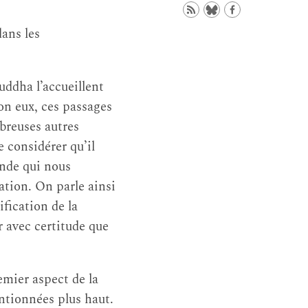
dans les
uddha l’accueillent
lon eux, ces passages
mbreuses autres
 considérer qu’il
ande qui nous
ation. On parle ainsi
rification de la
lir avec certitude que
.
emier aspect de la
entionnées plus haut.