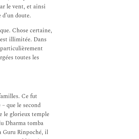
r le vent, et ainsi
e d’un doute.
ique. Chose certaine,
est illimitée. Dans
 particulièrement
rgées toutes les
amilles. Ce fut
 – que le second
e le glorieux temple
i du Dharma tomba
 à Guru Rinpoché, il