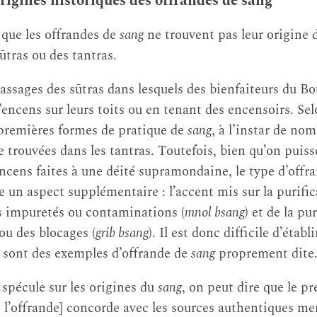
rigines historiques des offrandes de sang
que les offrandes de
sang
ne trouvent pas leur origine 
tras ou des tantras.
assages des sūtras dans lesquels des bienfaiteurs du Bo
l’encens sur leurs toits ou en tenant des encensoirs. Se
 premières formes de pratique de
sang
, à l’instar de no
 trouvées dans les tantras. Toutefois, bien qu’on puisse
’encens faites à une déité supramondaine, le type d’offr
e un aspect supplémentaire : l’accent mis sur la purific
es impuretés ou contaminations (
mnol bsang
) et de la pu
 ou des blocages (
grib bsang
). Il est donc difficile d’étab
 sont des exemples d’offrande de
sang
proprement dite
spécule sur les origines du
sang
, on peut dire que le pr
re l’offrande] concorde avec les sources authentiques m