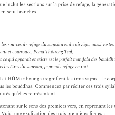
ue inclut les sections sur la prise de refuge, la générati
 en sept branches.
 les sources de refuge du saṃsāra et du nirvāṇa, aussi vastes 
ant et courroucé, Péma Thötreng Tsal,
t ce qui apparaît et existe est le parfait maṇḍala des bouddha
us les êtres du saṃsāra, je prends refuge en toi !
t HŪṂ (« houng ») signifient les trois vajras – le corp
tous les bouddhas. Commencez par réciter ces trois syllab
lités qu’elles représentent.
enant sur le sens des premiers vers, en reprenant les
. Voici une explication des trois premières lignes :