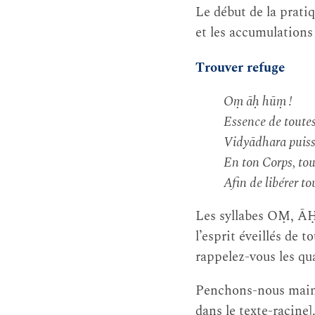
Le début de la pratiq
et les accumulations
Trouver refuge
Oṃ āḥ hūṃ !
Essence de toutes
Vidyādhara puiss
En ton Corps, tou
Afin de libérer to
Les syllabes OṂ, ĀḤ e
l’esprit éveillés de 
rappelez-vous les qua
Penchons-nous maint
dans le texte-racine]