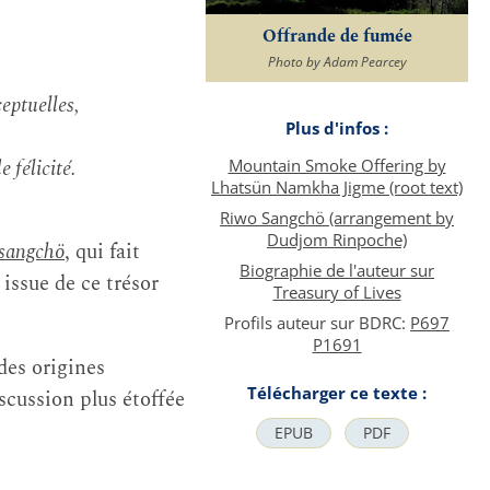
Offrande de fumée
Photo by Adam Pearcey
eptuelles,
Plus d'infos :
 félicité.
Mountain Smoke Offering by
Lhatsün Namkha Jigme (root text)
Riwo Sangchö (arrangement by
Dudjom Rinpoche)
sangchö
, qui fait
Biographie de l'auteur sur
 issue de ce trésor
Treasury of Lives
Profils auteur sur BDRC:
P697
P1691
des origines
Télécharger ce texte :
discussion plus étoffée
EPUB
PDF