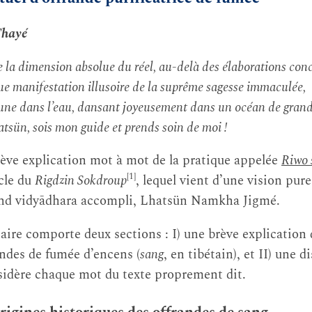
Thayé
e la dimension absolue du réel, au-delà des élaborations conc
ue manifestation illusoire de la suprême sagesse immaculée,
lune dans l’eau, dansant joyeusement dans un océan de grande
tsün, sois mon guide et prends soin de moi !
rève explication mot à mot de la pratique appelée
Riwo 
[1]
cle du
Rigdzin Sokdroup
, lequel vient d’une vision pure
grand vidyādhara accompli, Lhatsün Namkha Jigmé.
re comporte deux sections : I) une brève explication 
andes de fumée d’encens (
sang
, en tibétain), et II) une 
sidère chaque mot du texte proprement dit.