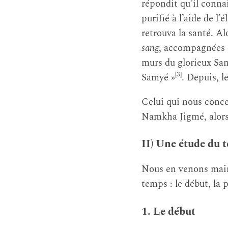
répondit qu’il conna
purifié à l’aide de l
retrouva la santé. Al
sang
, accompagnées de
murs du glorieux Sam
[3]
Samyé »
. Depuis, l
Celui qui nous conc
Namkha Jigmé, alors q
II) Une étude du 
Nous en venons maint
temps : le début, la 
1. Le début