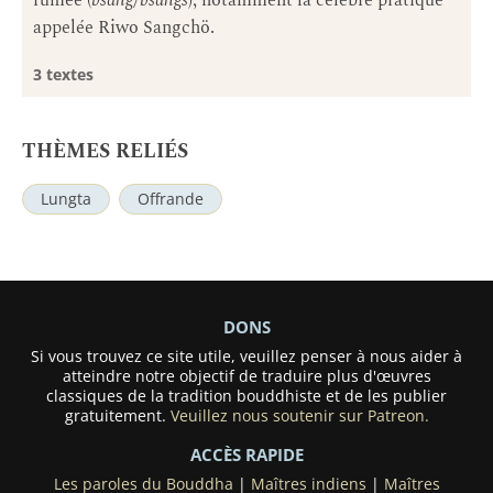
fumée (
bsang/bsangs
), notamment la célèbre pratique
appelée Riwo Sangchö.
3 textes
THÈMES RELIÉS
Lungta
Offrande
DONS
Si vous trouvez ce site utile, veuillez penser à nous aider à
atteindre notre objectif de traduire plus d'œuvres
classiques de la tradition bouddhiste et de les publier
gratuitement.
Veuillez nous soutenir sur Patreon.
ACCÈS RAPIDE
Les paroles du Bouddha
|
Maîtres indiens
|
Maîtres