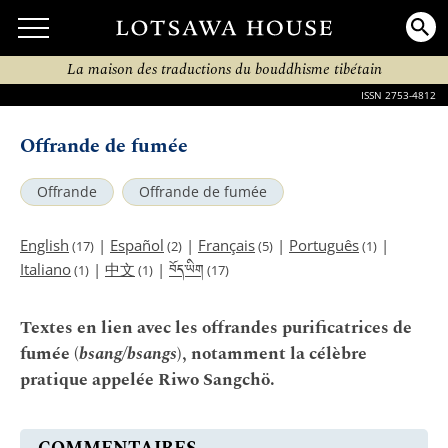
La maison des traductions du bouddhisme tibétain
ISSN 2753-4812
Offrande de fumée
Offrande
Offrande de fumée
English
|
Español
|
Français
|
Português
|
(17)
(2)
(5)
(1)
བོད་ཡིག
Italiano
|
中文
|
(1)
(1)
(17)
Textes en lien avec les offrandes purificatrices de
fumée (
bsang/bsangs
), notamment la célèbre
pratique appelée Riwo Sangchö.