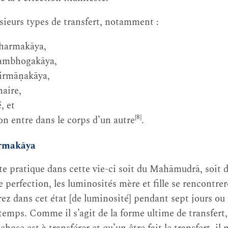
usieurs types de transfert, notamment :
dharmakāya,
 sambhogakāya,
irmāṇakāya,
naire,
, et
[8]
’on entre dans le corps d’un autre
.
rmakāya
e pratique dans cette vie-ci soit du Mahāmudrā, soit d
 perfection, les luminosités mère et fille se rencontr
z dans cet état [de luminosité] pendant sept jours ou
temps. Comme il s’agit de la forme ultime de transfert, 