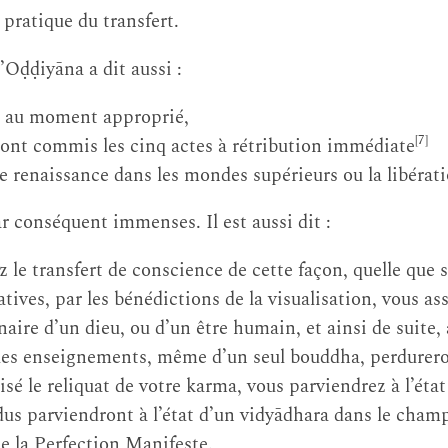
a pratique du transfert.
ḍḍiyāna a dit aussi :
t au moment approprié,
[7]
nt commis les cinq actes à rétribution immédiate
 renaissance dans les mondes supérieurs ou la libérati
r conséquent immenses. Il est aussi dit :
z le transfert de conscience de cette façon, quelle que s
tives, par les bénédictions de la visualisation, vous as
aire d’un dieu, ou d’un être humain, et ainsi de suite, 
es enseignements, même d’un seul bouddha, perdurero
sé le reliquat de votre karma, vous parviendrez à l’éta
dus parviendront à l’état d’un vidyādhara dans le cha
de la Perfection Manifeste.