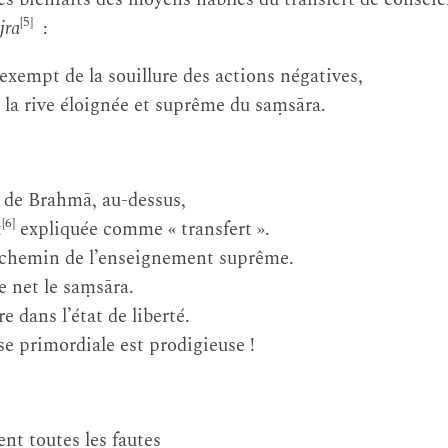
[5]
jra
:
empt de la souillure des actions négatives,
la rive éloignée et suprême du saṃsāra.
 de Brahmā, au-dessus,
[6]
t
expliquée comme « transfert ».
 chemin de l’enseignement suprême.
 net le saṃsāra.
 dans l’état de liberté.
e primordiale est prodigieuse !
ent toutes les fautes