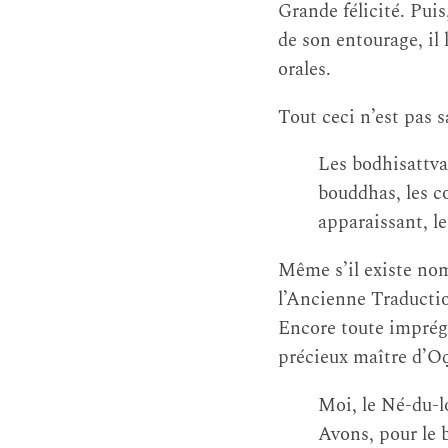
Grande félicité. Pui
de son entourage, il l
orales.
Tout ceci n’est pas s
Les bodhisattva
bouddhas, les c
apparaissant, le
Même s’il existe nomb
l’Ancienne Traduction
Encore toute imprégn
précieux maître d’Oḍd
Moi, le Né-du-l
Avons, pour le 