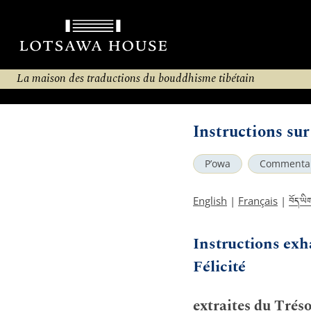
La maison des traductions du bouddhisme tibétain
Instructions sur
P’owa
Commenta
བོད་ཡི
English
|
Français
|
Instructions exha
Félicité
extraites du Tréso