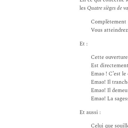
les
Quatre sièges de va
Complètement ex
Vous atteindrez 
Et :
Cette ouverture
Est directemen
Emao ! C’est le
Emao! Il tranche
Emao! Il demeure
Emao! La sagess
Et aussi :
Celui que souill