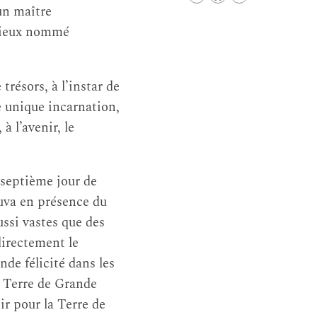
un maître
orieux nommé
résors, à l’instar de
ne unique incarnation,
 à l’avenir, le
e septième jour de
rouva en présence du
ssi vastes que des
directement le
nde félicité dans les
la Terre de Grande
oir pour la Terre de