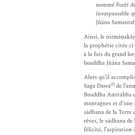
nommé Forêt de 
insurpassable q
Jñāna Samanta
Ainsi, le nirmāṇak
la prophétie citée ci
à la fois du grand l
bouddha Jñāna Sam
Alors qu’il accomplis
[3]
Saga Dawa
de l’ann
Bouddha Amitābha et 
montagnes et d’une s
sādhana de la Terre 
rêves, le sādhana de
félicité, l’aspiratio