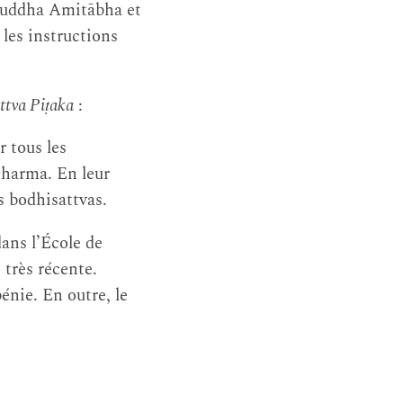
 Bouddha Amitābha et
 les instructions
tva Piṭaka
:
r tous les
Dharma. En leur
s bodhisattvas.
dans l’École de
 très récente.
énie. En outre, le