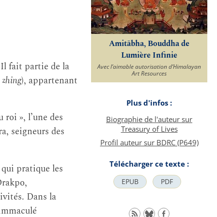
Amitābha, Bouddha de
Lumière Infinie
 Il fait partie de la
Avec l’aimable autorisation d’Himalayan
Art Resources
 zhing
), appartenant
Plus d'infos :
roi », l’une des
Biographie de l'auteur sur
Treasury of Lives
ra, seigneurs des
Profil auteur sur BDRC (P649)
Télécharger ce texte :
 qui pratique les
Drakpo,
EPUB
PDF
ivités. Dans la
 immaculé