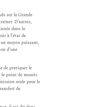
nds sur la Grande
traîner. D’autres,
 innée dans la
ir à l’état de
t un moyen puissant,
ion d’une
e de pratiquer le
 le point de mourir.
mission orale pour le
ransfert de
ce, il est dit dans