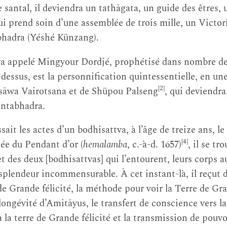
santal, il deviendra un tathāgata, un guide des êtres, 
ui prend soin d’une assemblée de trois mille, un Vict
bhadra (Yéshé Künzang).
āya appelé Mingyour Dordjé, prophétisé dans nombre de t
-dessus, est la personnification quintessentielle, en u
[2]
otsāwa Vairotsana et de Shüpou Palseng
, qui deviendra,
antabhadra.
sait les actes d’un bodhisattva, à l’âge de treize ans, l
[4]
ée du Pendant d’or (
hemalamba
, c.-à-d. 1657)
, il se t
des deux [bodhisattvas] qui l’entourent, leurs corps au
plendeur incommensurable. À cet instant-là, il reçut 
de Grande félicité, la méthode pour voir la Terre de Gra
 longévité d’Amitāyus, le transfert de conscience vers 
n à la terre de Grande félicité et la transmission de pouv