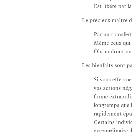
Est libéré par l
Le précieux maître d’O
Par un transfer
Même ceux qui o
Obtiendront une
Les bienfaits sont pa
Si vous effectue
vos actions néga
forme extraordin
longtemps que l
rapidement épui
Certains indivi
extraordinaire 