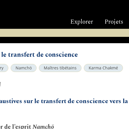
Explorer
Projets
 le transfert de conscience
ry
Namchö
Maîtres tibétains
Karma Chakmé
ག
ustives sur le transfert de conscience vers l
r de l’esprit
Namchö