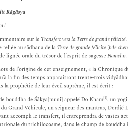
t Rāgāsya
̣ !
ommentaire sur le
Transfert vers la Terre de grande félicité
.
e reliée au sādhana de la
Terre de grande félicité
(
bde chen
de lignée orale du trésor de l’esprit de sagesse
Namchö
.
ots de l’origine de cet enseignement, « la Chronique du 
qu’à la fin des temps apparaîtront trente-trois vidyādha
 la prophétie de leur éveil suprême, il est écrit :
[1]
de bouddha de Śākya[muni] appelé Do Kham
, un yogi
 du Grand Véhicule, un seigneur des mantras, Dordjé 
yant accompli le transfert, il entreprendra de vastes act
ntrionale du trichilocosme, dans le champ de bouddha