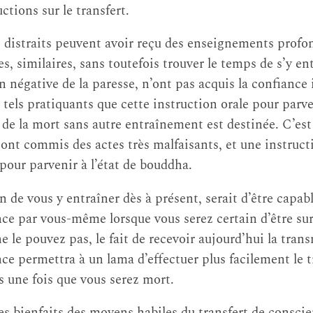
uctions sur le transfert.
 distraits peuvent avoir reçu des enseignements profo
es, similaires, sans toutefois trouver le temps de s’y en
n négative de la paresse, n’ont pas acquis la confiance
e tels pratiquants que cette instruction orale pour parven
e la mort sans autre entraînement est destinée. C’es
nt commis des actes très malfaisants, et une instruct
pour parvenir à l’état de bouddha.
 de vous y entraîner dès à présent, serait d’être capabl
nce par vous-même lorsque vous serez certain d’être sur
 le pouvez pas, le fait de recevoir aujourd’hui la trans
ce permettra à un lama d’effectuer plus facilement le t
 une fois que vous serez mort.
s bienfaits des moyens habiles du transfert de conscien