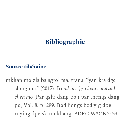
Bibliographie
Source tibétaine
mkhan mo zla ba sgrol ma, trans. “yan kra dge
slong ma.” (2017). In
mkhaʼ ʼgroʼi chos mdzod
chen mo
(Par gzhi dang poʼi par thengs dang
po, Vol. 8, p. 299. Bod ljongs bod yig dpe
rnying dpe skrun khang. BDRC W3CN2459.