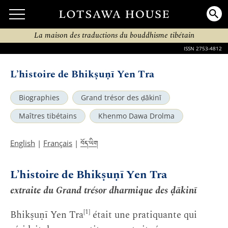
La maison des traductions du bouddhisme tibétain
ISSN 2753-4812
L’histoire de Bhikṣuṇī Yen Tra
Biographies
Grand trésor des ḍākinī
Maîtres tibétains
Khenmo Dawa Drolma
བོད་ཡིག
English
|
Français
|
L’histoire de Bhikṣuṇī Yen Tra
extraite du Grand trésor dharmique des ḍākinī
[1]
Bhikṣuṇī Yen Tra
était une pratiquante qui