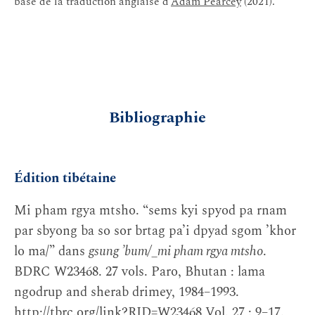
base de la traduction anglaise d’
Adam Pearcey
(2021).
Bibliographie
Édition tibétaine
Mi pham rgya mtsho. “sems kyi spyod pa rnam
par sbyong ba so sor brtag pa’i dpyad sgom ’khor
lo ma/” dans
gsung ’bum/_mi pham rgya mtsho
.
BDRC W23468. 27 vols. Paro, Bhutan : lama
ngodrup and sherab drimey, 1984–1993.
http://tbrc.org/link?RID=W23468 Vol. 27 : 9–17.