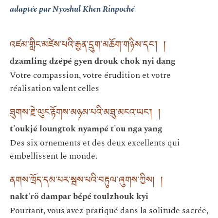
adaptée par Nyoshul Khen Rinpoché
འཛམ་གླིང་མཛེས་པའི་རྒྱན་དྲུག་མཆོག་གཉིས་དང༌། །
dzamling dzépé gyen drouk chok nyi dang
Votre compassion, votre érudition et votre
réalisation valent celles
ཐུགས་རྗེ་ལུང་རྟོགས་མཉམ་པའི་མཐུ་མངའ་ཡང༌། །
t'oukjé loungtok nyampé t'ou nga yang
Des six ornements et des deux excellents qui
embellissent le monde.
ནགས་ཁྲོད་དམ་པར་སྦས་པའི་བརྟུལ་ཞུགས་ཀྱིས། །
nakt'rö dampar bépé toulzhouk kyi
Pourtant, vous avez pratiqué dans la solitude sacrée,