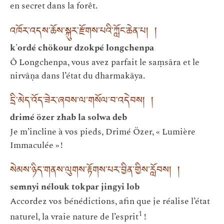
en secret dans la forêt.
འཁོར་འདས་ཆོས་སྐུར་རྫོགས་པའི་ཀློང་ཆེན་པ། །
k'ordé chökour dzokpé longchenpa
Ô Longchenpa, vous avez parfait le saṃsāra et le
nirvāṇa dans l’état du dharmakāya.
དྲི་མེད་འོད་ཟེར་ཞབས་ལ་གསོལ་བ་འདེབས། །
drimé özer zhab la solwa deb
Je m’incline à vos pieds, Drimé Özer, « Lumière
Immaculée » !
སེམས་ཉིད་གནས་ལུགས་རྟོགས་པར་བྱིན་གྱིས་རློབས། །
semnyi nélouk tokpar jingyi lob
Accordez vos bénédictions, afin que je réalise l’état
1
naturel, la vraie nature de l’esprit
!