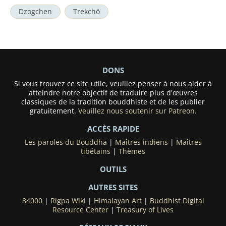
Dzogchen
Trekchö
DONS
Si vous trouvez ce site utile, veuillez penser à nous aider à
atteindre notre objectif de traduire plus d'œuvres
classiques de la tradition bouddhiste et de les publier
gratuitement.
Veuillez nous soutenir sur Patreon.
ACCÈS RAPIDE
Les paroles du Bouddha
|
Maîtres indiens
|
Maîtres
tibétains
|
Thèmes
OUTILS
AUTRES SITES
84000
|
Rigpa Wiki
|
Himalayan Art
|
Buddhist Digital
Resource Center
|
Treasury of Lives