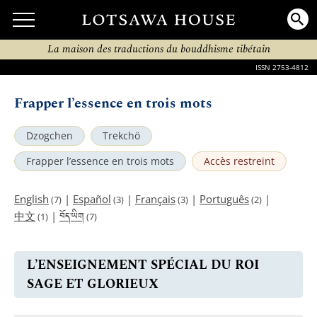
La maison des traductions du bouddhisme tibétain
ISSN 2753-4812
Frapper l’essence en trois mots
Dzogchen
Trekchö
Frapper l’essence en trois mots
Accès restreint
English
|
Español
|
Français
|
Português
|
(7)
(3)
(3)
(2)
བོད་ཡིག
中文
|
(1)
(7)
L’ENSEIGNEMENT SPÉCIAL DU ROI
SAGE ET GLORIEUX