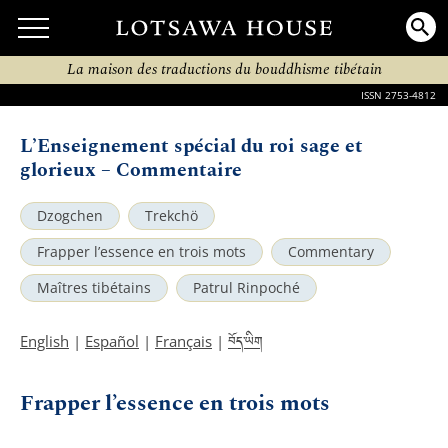
La maison des traductions du bouddhisme tibétain
ISSN 2753-4812
L’Enseignement spécial du roi sage et
glorieux – Commentaire
Dzogchen
Trekchö
Frapper l’essence en trois mots
Commentary
Maîtres tibétains
Patrul Rinpoché
བོད་ཡིག
English
|
Español
|
Français
|
Frapper l’essence en trois mots