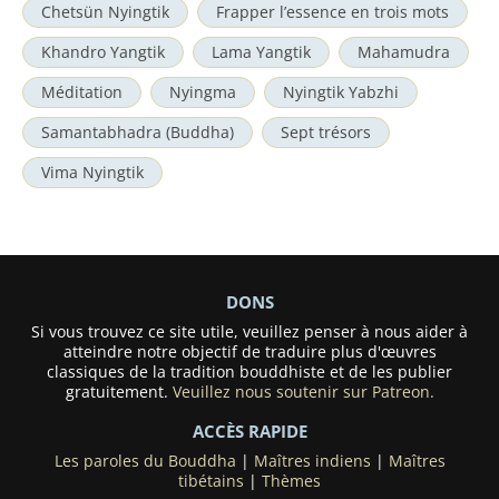
Chetsün Nyingtik
Frapper l’essence en trois mots
Khandro Yangtik
Lama Yangtik
Mahamudra
Méditation
Nyingma
Nyingtik Yabzhi
Samantabhadra (Buddha)
Sept trésors
Vima Nyingtik
DONS
Si vous trouvez ce site utile, veuillez penser à nous aider à
atteindre notre objectif de traduire plus d'œuvres
classiques de la tradition bouddhiste et de les publier
gratuitement.
Veuillez nous soutenir sur Patreon.
ACCÈS RAPIDE
Les paroles du Bouddha
|
Maîtres indiens
|
Maîtres
tibétains
|
Thèmes