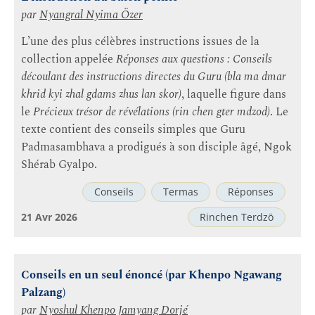
par
Nyangral Nyima Özer
L’une des plus célèbres instructions issues de la
collection appelée
Réponses aux questions : Conseils
découlant des instructions directes du Guru (bla ma dmar
khrid kyi zhal gdams zhus lan skor)
, laquelle figure dans
le
Précieux trésor de révélations (rin chen gter mdzod)
. Le
texte contient des conseils simples que Guru
Padmasambhava a prodigués à son disciple âgé, Ngok
Shérab Gyalpo.
Conseils
Termas
Réponses
21 Avr 2026
Rinchen Terdzö
Conseils en un seul énoncé (par Khenpo Ngawang
Palzang)
par
Nyoshul Khenpo Jamyang Dorjé