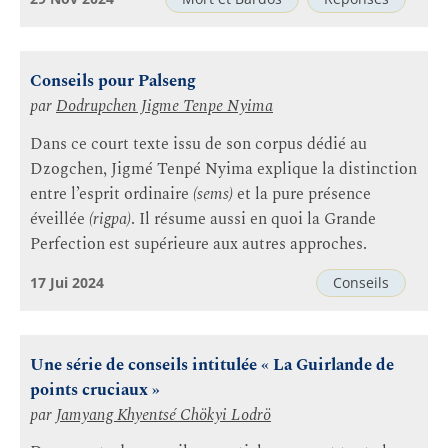
Conseils pour Palseng
par
Dodrupchen Jigme Tenpe Nyima
Dans ce court texte issu de son corpus dédié au
Dzogchen, Jigmé Tenpé Nyima explique la distinction
entre l’esprit ordinaire
(sems)
et la pure présence
éveillée
(rigpa)
. Il résume aussi en quoi la Grande
Perfection est supérieure aux autres approches.
17 Jui 2024
Conseils
Une série de conseils intitulée « La Guirlande de
points cruciaux »
par
Jamyang Khyentsé Chökyi Lodrö