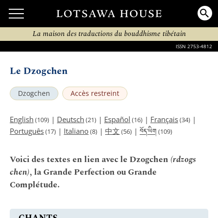
La maison des traductions du bouddhisme tibétain
ISSN 2753-4812
Le Dzogchen
Dzogchen
Accès restreint
English
|
Deutsch
|
Español
|
Français
|
(109)
(21)
(16)
(34)
བོད་ཡིག
Português
|
Italiano
|
中文
|
(17)
(8)
(56)
(109)
Voici des textes en lien avec le Dzogchen
(rdzogs
chen)
, la Grande Perfection ou Grande
Complétude.