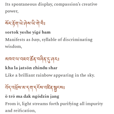
Its spontaneous display, compassion’s creative
power,
སོར་རྟོག་ཡེ་ཤེས་ཡི་གེ་བྃ༔
sortok yeshe yigé bam
Manifests as
baṃ
, syllable of discriminating
wisdom,
མཁའ་ལ་འཇའ་ཚོན་བཞིན་དུ་ཤར༔
kha la jatsön zhindu shar
Like a brilliant rainbow appearing in the sky.
འོད་འཕྲོས་མ་དག་དངོས་འཛིན་སྦྱངས༔
ö trö ma dak ngödzin jang
From it, light streams forth purifying all impurity
and reification,