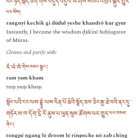
རང་ཉིད་སྐད་ཅིག་གིས་བདུད་འདུལ་ཡེ་ཤེས་མཁའ་འགྲོའི་སྐུར་གྱུར་
པར་མོས།
rangnyi kechik gi düdul yeshe khandrö kur gyur
Instantly, I become the wisdom ḍākinī Subjugator
of Māras.
Cleanse and purify with:
རཾ་ཡཾ་ཁཾ་
གིས་བསང་སྦྱང་།
ram yam kham
raṃ yaṃ khaṃ
སྟོང་པའི་ངང་ལས་བྷྲཱུཾ་ལས་རིན་པོ་ཆེའི་སྣོད་ཟབ་ཅིང་རྒྱ་ཆེ་བའི་ནང་དུ་
གཏོར་མ་ཁ་དོག་དྲི་རོ་ནུས་པ་ཕུན་སུམ་ཚོགས་པར་གྱུར་
པར་བསམ་
ཞིང་།
tongpé ngang lé droom lé rinpoche nö zab ching