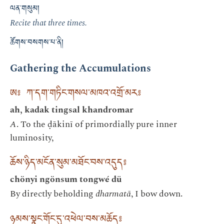
ལན་གསུམ།
Recite that three times.
ཚོགས་བསགས་པ་ནི།
Gathering the Accumulations
ཨ༔ ཀ་དག་གཏིང་གསལ་མཁའ་འགྲོ་མར༔
ah, kadak tingsal khandromar
A
. To the ḍākinī of primordially pure inner
luminosity,
ཆོས་ཉིད་མངོན་སུམ་མཐོང་བས་འདུད༔
chönyi ngönsum tongwé dü
By directly beholding
dharmatā
, I bow down.
ཉམས་སྣང་གོང་དུ་འཕེལ་བས་མཆོད༔