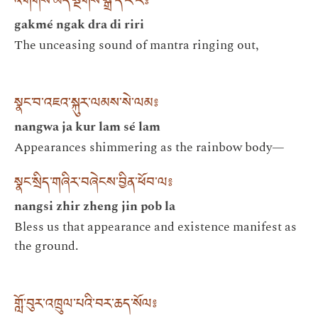
འགགས་མེད་སྔགས་སྒྲ་དི་རི་རི༔
gakmé ngak dra di riri
The unceasing sound of mantra ringing out,
སྣང་བ་འཇའ་སྐུར་ལམས་སེ་ལམ༔
nangwa ja kur lam sé lam
Appearances shimmering as the rainbow body—
སྣང་སྲིད་གཞིར་བཞེངས་བྱིན་ཕོབ་ལ༔
nangsi zhir zheng jin pob la
Bless us that appearance and existence manifest as
the ground.
གློ་བུར་འཁྲུལ་པའི་བར་ཆད་སོལ༔