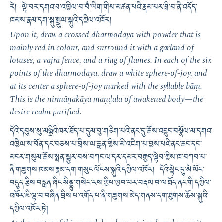
རེ། ལྟེ་བར་དགའ་བ་འཁྱིལ་བ་བྃ་ཡིག་གིས་མཚན་པའི་རྣམ་པར་བྲི་བ་ནི་འདོད་
ཁམས་རྣམ་དག་སྐུ་སྤྲུལ་སྐུའི་དཀྱིལ་འཁོར།
Upon it, draw a crossed dharmodaya with powder that is
mainly red in colour, and surround it with a garland of
lotuses, a vajra fence, and a ring of flames. In each of the six
points of the dharmodaya, draw a white sphere-of-joy, and
at its center a sphere-of-joy marked with the syllable bāṃ.
This is the nirmāṇakāya maṇḍala of awakened body—the
desire realm purified.
དེའི་དབུས་སུ་མཉྫིའི་ཁར་ཐོད་པ་དུམ་བུ་གཅིག་པའི་ནང་དུ་ཆོས་འབྱུང་བསྣོལ་མ་དགའ་
འཁྱིལ་ས་བོན་དང་བཅས་པ་བྲིས་ལ་རླན་གྱིས་མི་འཇིག་པ་བྱས་པའི་ནང་ཆང་དང་
མངར་གསུམ་ཆོས་སྨན་སྦྱར་བས་བཀང་ལ་དར་དམར་བརྒྱད་ལྟེབ་ཀྱིས་ཁ་བཀབ་པ་
ནི་གཟུགས་ཁམས་རྣམ་དག་གསུང་ལོངས་སྐུའི་དཀྱིལ་འཁོར། དེའི་སྟེང་དུ་མེ་ལོང་
བདུད་རྩིས་བརླན་ཞིང་སིནྡྷུ་གསེང་རས་ཀྱིས་ཁྱབ་པར་བརྡལ་བ་ལ་ཐོད་ནང་གི་དཀྱིལ་
འཁོར་ཇི་ལྟ་བ་བཞིན་བྲིས་པ་འགོད་པ་ནི་གཟུགས་མེད་གནས་དག་ཐུགས་ཆོས་སྐུའི་
དཀྱིལ་འཁོར་ཏེ།