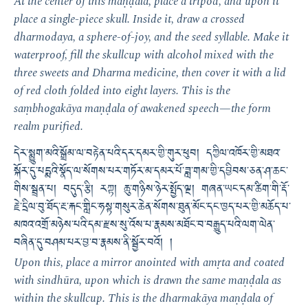
At the center of this maṇḍala, place a tripod, and upon it
place a single-piece skull. Inside it, draw a crossed
dharmodaya, a sphere-of-joy, and the seed syllable. Make it
waterproof, fill the skullcup with alcohol mixed with the
three sweets and Dharma medicine, then cover it with a lid
of red cloth folded into eight layers. This is the
saṃbhogakāya maṇḍala of awakened speech—the form
realm purified.
དེར་སྨྱུག་མའི་སྒྲོམ་ལ་བརྟེན་པའི་དར་དམར་གྱི་གུར་ཕུབ། དཀྱིལ་འཁོར་གྱི་མཐའ་
སྐོར་དུ་པདྨའི་སྣོད་ལ་སོགས་པར་གཏོར་མ་དམར་པོ་ཟླ་གམ་གྱི་དབྱིབས་ཅན་ཤ་ཆང་
གིས་སྦྲན་པ། བདུད་རྩི། རཀྟ། ཆུ་གཉིས་ཉེར་སྤྱོད་ལྔ། གཞན་ཡང་དམ་ཚིག་གི་རྡོ་
རྗེ་དྲིལ་བུ་ཐོད་རྔ་རྐང་གླིང་ཧསྟ་གསུར་ཆེན་སོགས་ཐུན་མོང་དང་ཁྱད་པར་གྱི་མཆོད་པ་
མཁའ་འགྲོ་མཉེས་པའི་དམ་རྫས་སུ་འོས་པ་རྣམས་མཐོང་བ་བརྒྱུད་པའི་ལག་ལེན་
བཞིན་དུ་བཤམ་པར་བྱ་བ་རྣམས་ནི་སྦྱོར་བའོ། །
Upon this, place a mirror anointed with amṛta and coated
with sindhūra, upon which is drawn the same maṇḍala as
within the skullcup. This is the dharmakāya maṇḍala of