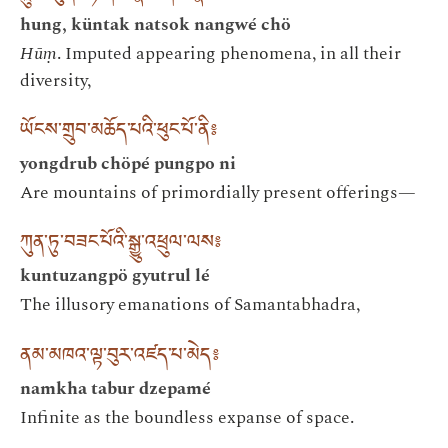
hung, küntak natsok nangwé chö
Hūṃ
. Imputed appearing phenomena, in all their
diversity,
ཡོངས་གྲུབ་མཆོད་པའི་ཕུང་པོ་ནི༔
yongdrub chöpé pungpo ni
Are mountains of primordially present offerings—
ཀུན་ཏུ་བཟང་པོའི་སྒྱུ་འཕྲུལ་ལས༔
kuntuzangpö gyutrul lé
The illusory emanations of Samantabhadra,
ནམ་མཁའ་ལྟ་བུར་འཛད་པ་མེད༔
namkha tabur dzepamé
Infinite as the boundless expanse of space.