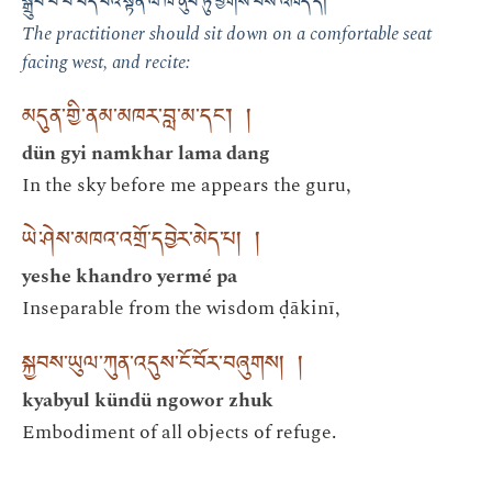
སྒྲུབ་པ་པོ་བདེ་བའི་སྟན་ལ་ཁ་ནུབ་ཏུ་ཕྱོགས་པས་འཁོད་དེ།
The practitioner should sit down on a comfortable seat
facing west, and recite:
མདུན་གྱི་ནམ་མཁར་བླ་མ་དང་། །
dün gyi namkhar lama dang
In the sky before me appears the guru,
ཡེ་ཤེས་མཁའ་འགྲོ་དབྱེར་མེད་པ། །
yeshe khandro yermé pa
Inseparable from the wisdom ḍākinī,
སྐྱབས་ཡུལ་ཀུན་འདུས་ངོ་བོར་བཞུགས། །
kyabyul kündü ngowor zhuk
Embodiment of all objects of refuge.