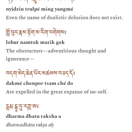
གཉིས་འཛིན་འཁྲུལ་པའི་མིང་ཡང་མེད༔
nyidzin trulpé ming yangmé
Even the name of dualistic delusion does not exist.
གློ་བུར་རྣམ་རྟོག་མ་རིག་བགེགས༔
lobur namtok marik gek
The obstructors—adventitious thought and
ignorance—
བདག་མེད་ཆེན་པོར་མཚམས་བཅད་དོ༔
dakmé chenpor tsam ché do
Are expelled in the great expanse of no-self.
དྷརྨ་དྷཱ་ཏུ་རཀྵ་ཨ༔
dharma dhatu raksha a
dharmadhātu rakṣa aḥ