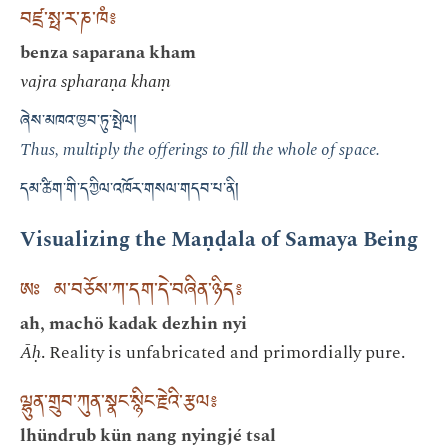
བཛྲ་སྥ་ར་ཎ་ཁཾ༔
benza saparana kham
vajra spharaṇa khaṃ
ཞེས་མཁའ་ཁྱབ་ཏུ་སྤེལ།
Thus, multiply the offerings to fill the whole of space.
དམ་ཚིག་གི་དཀྱིལ་འཁོར་གསལ་གདབ་པ་ནི།
Visualizing the Maṇḍala of Samaya Being
ཨཿ མ་བཅོས་ཀ་དག་དེ་བཞིན་ཉིད༔
ah, machö kadak dezhin nyi
Āḥ
. Reality is unfabricated and primordially pure.
ལྷུན་གྲུབ་ཀུན་སྣང་སྙིང་རྗེའི་རྩལ༔
lhündrub kün nang nyingjé tsal