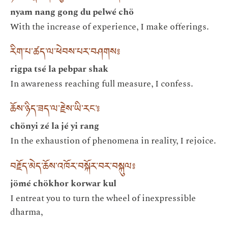
nyam nang gong du pelwé chö
With the increase of experience, I make offerings.
རིག་པ་ཚད་ལ་ཕེབས་པར་བཤགས༔
rigpa tsé la pebpar shak
In awareness reaching full measure, I confess.
ཆོས་ཉིད་ཟད་ལ་རྗེས་ཡི་རང་༔
chönyi zé la jé yi rang
In the exhaustion of phenomena in reality, I rejoice.
བརྗོད་མེད་ཆོས་འཁོར་བསྐོར་བར་བསྐུལ༔
jömé chökhor korwar kul
I entreat you to turn the wheel of inexpressible
dharma,