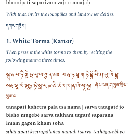
bhūmipati saparivāra vajra samājaḥ
With that, invite the lokapālas and landowner deities.
དཀར་གཏོར།
1. White Torma (Kartor)
Then present the white torma to them by reciting the
following mantra three times.
སྠཱ་ན་པ་ཏི་ཀྵེ་ཏྲ་པཱ་ལཉྩ་ན་མ༔ སརྦ་ཏ་ཐཱ་ག་ཏེ་བྷྱོ་བི་ཤྭ་མུ་ཁེ་བྷྱ་
སརྦ་ཐཱ་ཁཾ་ཨུཏྒ་ཏེ་སྥ་ར་ཎ་ཨི་མཾ་ག་གན་ཁཾ་སྭཱ་ཧཱ།
ཞེས་ལན་གསུམ་གྱིས་
ཕུལ་ལ།
tanapati kshetra pala tsa nama | sarva tatagaté jo
bisho mugebé sarva takham utgaté saparana
imam gagen kham soha
sthānapati kṣetrapālañca namaḥ | sarva-tathāgatebhyo