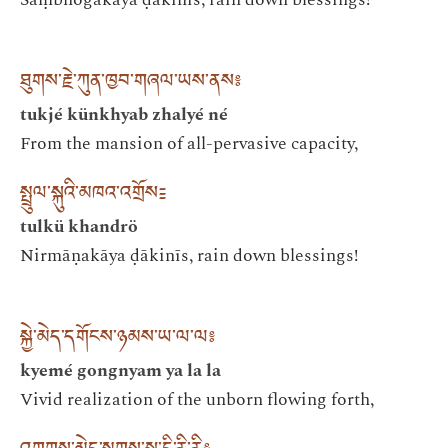
ཐུགས་རྗེ་ཀུན་ཁྱབ་གཞལ་ཡས་ནས༔
tukjé künkhyab zhalyé né
From the mansion of all-pervasive capacity,
སྤྲུལ་སྐུའི་མཁའ་འགྲོས༴
tulkü khandrö
Nirmāṇakāya ḍākinīs, rain down blessings!
སྐྱེ་མེད་དགོངས་ཉམས་ཡ་ལ་ལ༔
kyemé gongnyam ya la la
Vivid realization of the unborn flowing forth,