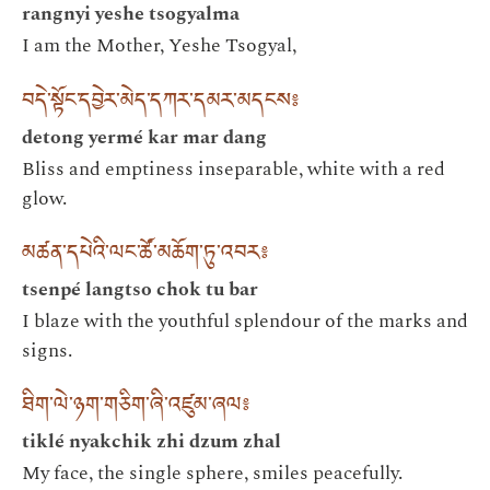
rangnyi yeshe tsogyalma
I am the Mother, Yeshe Tsogyal,
བདེ་སྟོང་དབྱེར་མེད་དཀར་དམར་མདངས༔
detong yermé kar mar dang
Bliss and emptiness inseparable, white with a red
glow.
མཚན་དཔེའི་ལང་ཚོ་མཆོག་ཏུ་འབར༔
tsenpé langtso chok tu bar
I blaze with the youthful splendour of the marks and
signs.
ཐིག་ལེ་ཉག་གཅིག་ཞི་འཛུམ་ཞལ༔
tiklé nyakchik zhi dzum zhal
My face, the single sphere, smiles peacefully.