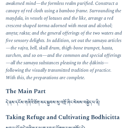
awakened mind—the formless realm purified. Construct a
canopy of red cloth using a bamboo frame. Surrounding the
maṇḍala, in vessels of lotuses and the like, arrange a red
crescent-shaped torma adorned with meat and alcohol;
amṛta; rakta; and the general offerings of the two waters and
five sensory delights. In addition, set out the samaya articles
—the vajra, bell, skull drum, thigh-bone trumpet, hasta,
surchen, and so on—and the common and special offerings
—all the samaya substances pleasing to the ḍākinīs—
following the visually transmitted tradition of practice.
With this, the preparations are complete.
The Main Part
དེ་ནས་དངོས་གཞིའི་ཐོག་མར་སྐྱབས་སུ་འགྲོ་ཞིང་སེམས་བསྐྱེད་པ་ནི།
Taking Refuge and Cultivating Bodhicitta