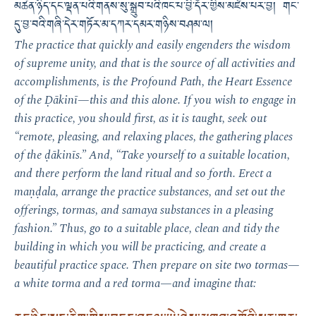
མཚན་ཉིད་དང་ལྡན་པའི་གནས་སུ་སྒྲུབ་པའི་ཁང་པ་བྱི་དོར་གྱིས་མཛེས་པར་བྱ། གང་
དུ་བྱ་བའི་གཞི་དེར་གཏོར་མ་དཀར་དམར་གཉིས་བཤམ་ལ།
The practice that quickly and easily engenders the wisdom
of supreme unity, and that is the source of all activities and
accomplishments, is the Profound Path, the Heart Essence
of the Ḍākinī—this and this alone. If you wish to engage in
this practice, you should first, as it is taught, seek out
“remote, pleasing, and relaxing places, the gathering places
of the ḍākinīs.” And, “Take yourself to a suitable location,
and there perform the land ritual and so forth. Erect a
maṇḍala, arrange the practice substances, and set out the
offerings, tormas, and samaya substances in a pleasing
fashion.” Thus, go to a suitable place, clean and tidy the
building in which you will be practicing, and create a
beautiful practice space. Then prepare on site two tormas—
a white torma and a red torma—and imagine that: