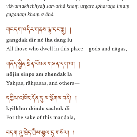
viśvamukhebhyaḥ sarvathā khaṃ utgate spharaṇa imaṃ
gaganaṃ khaṃ svāhā
གང་དག་འདིར་གནས་ལྷ་དང་ཀླུ། །
gangdak dir né lha dang lu
All those who dwell in this place—gods and nāgas,
གནོད་སྦྱིན་སྲིན་པོའམ་གཞན་དག་ལ། །
nöjin sinpo am zhendak la
Yakṣas, rākṣasas, and others—
དཀྱིལ་འཁོར་དོན་དུ་ས་ཕྱོགས་འདི། །
kyilkhor döndu sachok di
For the sake of this maṇḍala,
བདག་ཞུ་ཁྱེད་ཀྱིས་སྩལ་དུ་གསོལ། །