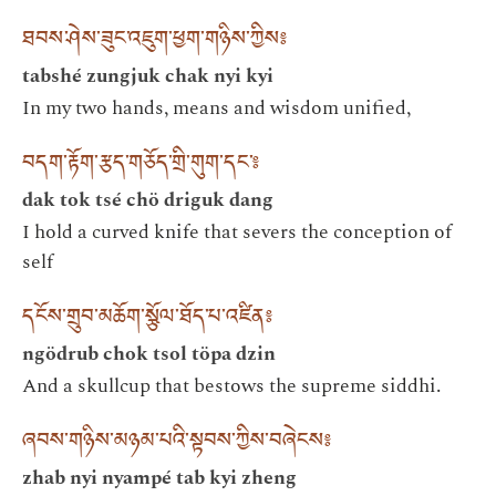
ཐབས་ཤེས་ཟུང་འཇུག་ཕྱག་གཉིས་ཀྱིས༔
tabshé zungjuk chak nyi kyi
In my two hands, means and wisdom unified,
བདག་རྟོག་རྩད་གཅོད་གྲི་གུག་དང་༔
dak tok tsé chö driguk dang
I hold a curved knife that severs the conception of
self
དངོས་གྲུབ་མཆོག་སྩོལ་ཐོད་པ་འཛིན༔
ngödrub chok tsol töpa dzin
And a skullcup that bestows the supreme siddhi.
ཞབས་གཉིས་མཉམ་པའི་སྟབས་ཀྱིས་བཞེངས༔
zhab nyi nyampé tab kyi zheng