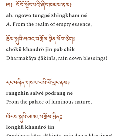
ཨ༔ ངོ་བོ་སྟོང་པའི་ཞིང་ཁམས་ནས༔
ah, ngowo tongpé zhingkham né
A
. From the realm of empty essence,
ཆོས་སྐུའི་མཁའ་འགྲོས་བྱིན་ཕོབ་ཅིག༔
chökü khandrö jin pob chik
Dharmakāya ḍākinīs, rain down blessings!
རང་བཞིན་གསལ་བའི་ཕོ་བྲང་ནས༔
rangzhin salwé podrang né
From the palace of luminous nature,
ལོངས་སྐུའི་མཁའ་འགྲོས་བྱིན༴
longkü khandrö jin
Saṃbhogakāya ḍākinīs, rain down blessings!