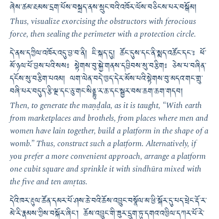
ཞེས་ཚམ་རྔམས་དྲག་པོས་བསྐྲད་ནས་སྲུང་བའི་འཁོར་ལོས་བཅིངས་པར་བསྒོམ།
Thus, visualize exorcising the obstructors with ferocious
force, then sealing the perimeter with a protection circle.
དེ་ནས་དཀྱིལ་འཁོར་འདུ་བྱ་བ་ནི། ཇི་སྐད་དུ། ཚོང་དུས་དང་ནི་སྨད་འཚོང་དང་༔ ཕོ་
མོ་ཉལ་པོ་བྱས་པའི་སས༔ སྟེགས་བུ་སྐྱེ་གནས་དབྱིབས་སུ་བརྩིག༔ ཅེས་པ་བཞིན་
དངོས་སུ་བརྩིག་པའམ། ལག་ལེན་བདེ་ཁྱད་དེར་མོས་པའི་སྟེགས་བུ་མདའ་གང་གྲུ་
བཞི་པར་བདུད་རྩི་ལྔ་དང་ཅུ་གང་སིནྡྷུ་ར་ཆ་དང་སྦྱར་བས་ཆག་ཆག་གདབ།
Then, to generate the maṇḍala, as it is taught, “With earth
from marketplaces and brothels, from places where men and
women have lain together, build a platform in the shape of a
womb.” Thus, construct such a platform. Alternatively, if
you prefer a more convenient approach, arrange a platform
one cubit square and sprinkle it with sindhūra mixed with
the five and ten amṛtas.
དེའི་ཁར་རྡུལ་ཚོན་དམར་པོ་ཤས་ཆེ་བའི་ཆོས་འབྱུང་བསྣོལ་མ་ཕྱི་སྐོར་དུ་པད་ཕྲེང་རྡོ་ར་
མེ་རི་རྣམས་ཀྱིས་བསྐོར་ཞིང་། ཆོས་འབྱུང་གི་ཟུར་དྲུག་ཏུ་དགའ་འཁྱིལ་དཀར་པོ་རེ་