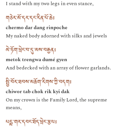
I stand with my two legs in even stance,
གཅེར་མོ་དར་དང་རིན་པོ་ཆེ༔
chermo dar dang rinpoche
My naked body adorned with silks and jewels
མེ་ཏོག་ཕྲེང་བ་དུ་མས་བརྒྱན༔
metok trengwa dumé gyen
And bedecked with an array of flower garlands.
སྤྱི་བོར་ཐབས་མཆོག་རིགས་ཀྱི་བདག༔
chiwor tab chok rik kyi dak
On my crown is the Family Lord, the supreme
means,
པདྨ་གར་དབང་ཐོད་ཕྲེང་རྩལ༔