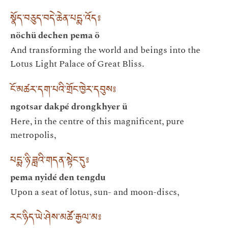
སྣོད་བཅུད་བདེ་ཆེན་པདྨ་འོད༔
nöchü dechen pema ö
And transforming the world and beings into the
Lotus Light Palace of Great Bliss.
ངོ་མཚར་དག་པའི་གྲོང་ཁྱེར་དབུས༔
ngotsar dakpé drongkhyer ü
Here, in the centre of this magnificent, pure
metropolis,
པདྨ་ཉི་ཟླའི་གདན་སྟེང་དུ༔
pema nyidé den tengdu
Upon a seat of lotus, sun- and moon-discs,
རང་ཉིད་ཡེ་ཤེས་མཚོ་རྒྱལ་མ༔