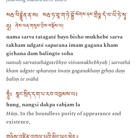
སརྦ་བིགྷྣཱཾན་ན་མཿ སརྦ་ཏ་ཐཱ་ག་ཏེ་བྷྱོ་
གྲྀཧྞ་དཾ་བ་ལིཾ་ཏེ་སྭཱ་
སོགས་ནས་
ཧཱ།
ཞེས་ལན་གསུམ་གྱིས་བསྔོས་ལ།
nama sarva tatagaté bayo bisho mukhebé sarva
takham udgaté saparana imam gagana kham
girhana dam balingte soha
namaḥ sarvatathāgatebhyo viśvamukhebhyaḥ | sarvathā
kham udgate spharaṇa imaṃ gaganakhaṃ gṛhṇa daṃ
baliṃ te svāhā
ཧཱུྃ༔ སྣང་སྲིད་དག་པ་རབ་འབྱམས་ལ༔
hung, nangsi dakpa rabjam la
Hūṃ
. In the boundless purity of appearance and
existence,