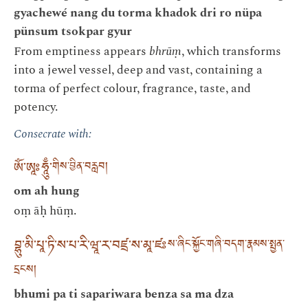
gyachewé nang du torma khadok dri ro nüpa
pünsum tsokpar gyur
From emptiness appears
bhrūṃ
, which transforms
into a jewel vessel, deep and vast, containing a
torma of perfect colour, fragrance, taste, and
potency.
Consecrate with:
ཨོཾ་ཨཱཿཧཱུྃ་
གིས་བྱིན་བརླབ།
om ah hung
oṃ āḥ hūṃ.
བྷུ་མི་པཱ་ཏི་ས་པ་རི་ཝཱ་ར་བཛྲ་ས་མཱ་ཛཿ
ས་ཞིང་སྐྱོང་གཞི་བདག་རྣམས་སྤྱན་
དྲངས།
bhumi pa ti sapariwara benza sa ma dza