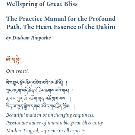
Wellspring of Great Bliss
The Practice Manual for the Profound
Path, The Heart Essence of the Ḍākinī
by Dudjom Rinpoche
ཨོཾ་སྭསྟི།
Oṃ svasti.
མི་འགྱུར་སྟོང་ཉིད་མཛེས་མའི་ལང་ཚོ་ནི། །
ཟུང་འཇུག་བདེ་ཆེན་རྡོ་རྗེར་ཆགས་པའི་གར། །
རྣམ་པ་ཀུན་གྱི་མཆོག་ལྡན་མཚོ་རྒྱལ་མས། །
ཡིད་ལ་ལྷན་སྐྱེས་དགའ་བའི་བཀའ་དྲིན་སྩོལ། །
Beautiful maiden of unchanging emptiness,
Passionate dance of immutable great-bliss unity,
Mother Tsogyal, supreme in all aspects—