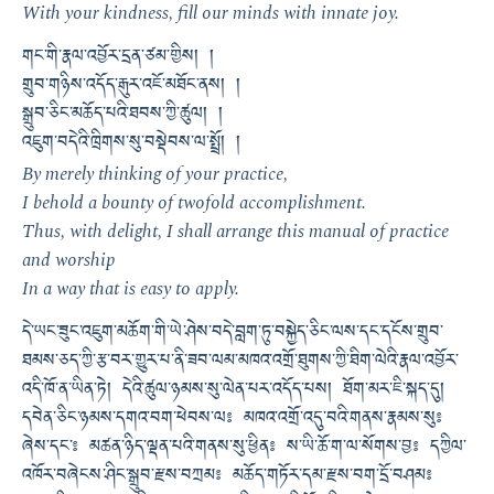
With your kindness, fill our minds with innate joy.
གང་གི་རྣལ་འབྱོར་དྲན་ཙམ་གྱིས། །
གྲུབ་གཉིས་འདོད་རྒུར་འཇོ་མཐོང་ནས། །
སྒྲུབ་ཅིང་མཆོད་པའི་ཐབས་ཀྱི་ཚུལ། །
འཇུག་བདེའི་ཁྲིགས་སུ་བསྡེབས་ལ་སྤྲོ། །
By merely thinking of your practice,
I behold a bounty of twofold accomplishment.
Thus, with delight, I shall arrange this manual of practice
and worship
In a way that is easy to apply.
དེ་ཡང་ཟུང་འཇུག་མཆོག་གི་ཡེ་ཤེས་བདེ་བླག་ཏུ་བསྐྱེད་ཅིང་ལས་དང་དངོས་གྲུབ་
ཐམས་ཅད་ཀྱི་རྩ་བར་གྱུར་པ་ནི་ཟབ་ལམ་མཁའ་འགྲོ་ཐུགས་ཀྱི་ཐིག་ལེའི་རྣལ་འབྱོར་
འདི་ཁོ་ན་ཡིན་ཏེ། དེའི་ཚུལ་ཉམས་སུ་ལེན་པར་འདོད་པས། ཐོག་མར་ཇི་སྐད་དུ།
དབེན་ཅིང་ཉམས་དགའ་བག་ཕེབས་ལ༔ མཁའ་འགྲོ་འདུ་བའི་གནས་རྣམས་སུ༔
ཞེས་དང་༔ མཚན་ཉིད་ལྡན་པའི་གནས་སུ་ཕྱིན༔ ས་ཡི་ཆོ་ག་ལ་སོགས་བྱ༔ དཀྱིལ་
འཁོར་བཞེངས་ཤིང་སྒྲུབ་རྫས་བཀྲམ༔ མཆོད་གཏོར་དམ་རྫས་བག་དྲོ་བཤམ༔