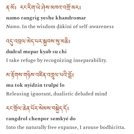
ན་མོ༔ རང་རིག་ཡེ་ཤེས་མཁའ་འགྲོ་མར༔
namo rangrig yeshe khandromar
Namo
. In the wisdom ḍākinī of self-awareness
འདུ་འབྲལ་མེད་པར་སྐྱབས་སུ་མཆི༔
dudral mepar kyab su chi
I take refuge by recognizing inseparability.
མ་རྟོགས་གཉིས་འཛིན་འཁྲུལ་པའི་བློ༔
ma tok nyidzin trulpé lo
Releasing ignorant, dualistic deluded mind
རང་གྲོལ་ཆེན་པོར་སེམས་བསྐྱེད་དོ༔
rangdrol chenpor semkyé do
Into the naturally free expanse, I arouse bodhicitta.