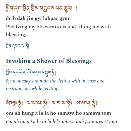
སྒྲིབ་དག་བྱིན་གྱིས་བརླབས་པར་གྱུར། །
drib dak jin gyi labpar gyur
Purifying my obscurations and filling me with
blessings.
བྱིན་དབབ་པ་ནི།
Invoking a Shower of Blessings
སྤོས་དང་རོལ་མོའི་བརྡས་བསྐུལ་ཏེ།
Symbolically summon the deities with incense and
instruments, while reciting:
ཨོཾ་ཨཱཿཧཱུྃ༔ ཨ་ལ་ལ་ཧོཿ ས་མ་ཡ་ཧོཿ ས་མ་ཡ་སྟྭཾ༔
om ah hung a la la ho samaya ho samaya tom
oṃ āḥ hūṃ | a la la hoḥ | samaya hoḥ | samaya stvaṃ