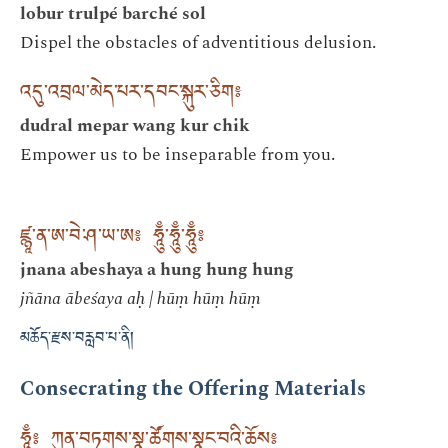
lobur trulpé barché sol
Dispel the obstacles of adventitious delusion.
འདུ་འབྲལ་མེད་པར་དབང་སྐུར་ཅིག༔
dudral mepar wang kur chik
Empower us to be inseparable from you.
ཛྙཱ་ན་ཨ་བེ་ཤ་ཡ་ཨ༔ ཧཱུྃ་ཧཱུྃ་ཧཱུྃ༔
jnana abeshaya a hung hung hung
jñāna ābeśaya aḥ | hūṃ hūṃ hūṃ
མཆོད་རྫས་བརླབ་པ་ནི།
Consecrating the Offering Materials
ཧཱུྃ༔ ཀུན་བཏགས་སྣ་ཚོགས་སྣང་བའི་ཆོས༔