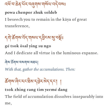
འཕོ་བ་ཆེན་པོར་བཞུགས་གསོལ་འདེབས༔
powa chenpor zhuk soldeb
I beseech you to remain in the kāya of great
transference,
དགེ་ཚོགས་འོད་གསལ་དབྱིངས་སུ་བསྔོ༔
gé tsok ösal ying su ngo
And I dedicate all virtue in the luminous expanse.
ཞེས་ཚོགས་བསགས་མཐར།
With that, gather the accumulations. Then:
ཚོགས་ཞིང་རང་ཐིམ་དབྱེར་མེད་དང་། །
tsok zhing rang tim yermé dang
The field of accumulation dissolves inseparably into
me,