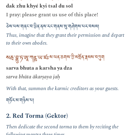
dak zhu khyé kyi tsal du sol
I pray: please grant us use of this place!
ཅེས་པས་གནང་བ་བྱིན་ནས་རང་གནས་སུ་གཤེགས་པར་བསམ།
Thus, imagine that they grant their permission and depart
to their own abodes.
སརྦ་བྷུ་ཏ་ཨཱ་ཀཪྵ་ཡ་ཛཿ
ས་ལན་ཆགས་ཀྱི་མགྲོན་རྣམས་བཀུག
sarva bhuta a karsha ya dza
sarva bhūta ākarṣaya jaḥ
With that, summon the karmic creditors as your guests.
གཏོར་མ་གཉིས་པ།
2. Red Torma (Gektor)
Then dedicate the second torma to them by reciting the
following mantra three times.