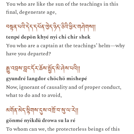
You who are like the sun of the teachings in this
final, degenerate age,
བསྟན་པའི་དེད་དཔོན་ཁྱེད་ཉིད་ཅིའི་ཕྱིར་གཤེགས།།
tenpé depön khyé nyi chi chir shek
You who are a captain at the teachings’ helm—why
have you departed?
རྒྱུ་འབྲས་བླང་དོར་ཆོས་སྤྱོད་མི་ཤེས་པའི།།
gyundré langdor chöchö mishepé
Now, ignorant of causality and of proper conduct,
what to do and to avoid,
མགོན་མེད་སྙིགས་དུས་འགྲོ་བ་སུ་ལ་རེ།།
gönmé nyikdü drowa su la ré
To whom can we, the protectorless beings of this