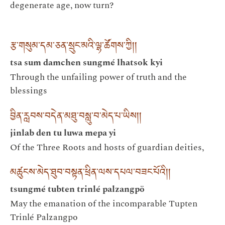
degenerate age, now turn?
རྩ་གསུམ་དམ་ཅན་སྲུང་མའི་ལྷ་ཚོགས་ཀྱི།།
tsa sum damchen sungmé lhatsok kyi
Through the unfailing power of truth and the
blessings
བྱིན་རླབས་བདེན་མཐུ་བསླུ་བ་མེད་པ་ཡིས།།
jinlab den tu luwa mepa yi
Of the Three Roots and hosts of guardian deities,
མཚུངས་མེད་ཐུབ་བསྟན་ཕྲིན་ལས་དཔལ་བཟང་པོའི།།
tsungmé tubten trinlé palzangpö
May the emanation of the incomparable Tupten
Trinlé Palzangpo