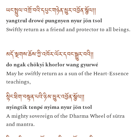
ཡང་སྤྲུལ་འགྲོ་བའི་དཔུང་གཉེན་མྱུར་འབྱོན་སྩོལ།།
yangtrul drowé pungnyen nyur jön tsol
Swiftly return as a friend and protector to all beings.
མདོ་སྔགས་ཆོས་ཀྱི་འཁོར་ལོར་དབང་སྒྱུར་བའི།།
do ngak chökyi khorlor wang gyurwé
May he swiftly return as a sun of the Heart-Essence
teachings,
སྙིང་ཐིག་བསྟན་པའི་ཉི་མ་མྱུར་འབྱོན་སྩོལ།།
nyingtik tenpé nyima nyur jön tsol
A mighty sovereign of the Dharma Wheel of sūtra
and mantra.