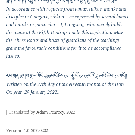
སྨོན་པ་བཞིན་འགྲུབ་པའི་མཐུན་འགྱུར་རྩ་གསུམ་བསྟན་སྲུང་ཚོགས་ཀྱིས་སྩོལ།
In accordance with requests from lamas, tulkus, monks and
disciples in Gangtok, Sikkim—as expressed by several lamas
and monks in particular—I, Longyang, who merely holds
the name of the Fifth Dodrup, made this aspiration. May
the Three Roots and hosts of guardians of the teachings
grant the favourable conditions for it to be accomplished
just so!
རབ་རྒྱན་ལྕགས་གླང་ལོའི་ཟླ༡༡པའི་ཚེས༢༧ སྤྱི་ལོ༢༠༢༢ལོའི་ཟླ༡པའི་ཚེས་༢༩ལའོ།།
Written on the 27th day of the eleventh month of the Iron
Ox year (29 January 2022).
| Translated by
Adam Pearcey
, 2022
Version: 1.0-20220202