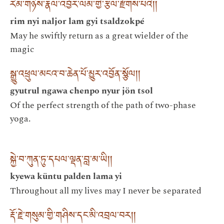
རིམ་གཉིས་རྣལ་འབྱོར་ལམ་གྱི་རྩལ་རྫོགས་པའི།།
rim nyi naljor lam gyi tsaldzokpé
May he swiftly return as a great wielder of the
magic
སྒྱུ་འཕྲུལ་མངའ་བ་ཆེན་པོ་མྱུར་འབྱོན་སྩོལ།།
gyutrul ngawa chenpo nyur jön tsol
Of the perfect strength of the path of two-phase
yoga.
སྐྱེ་བ་ཀུན་ཏུ་དཔལ་ལྡན་བླ་མ་ཡི།།
kyewa küntu palden lama yi
Throughout all my lives may I never be separated
རྡོ་རྗེ་གསུམ་གྱི་གཤིས་དང་མི་འབྲལ་བར།།