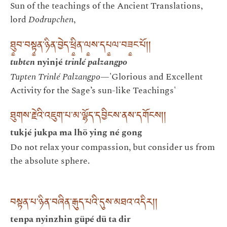
Sun of the teachings of the Ancient Translations,
lord
Dodrupchen
,
ཐུ༵བ་བསྟ༵ན་ཉིན་བྱེད་ཕྲི༵ན་ལ༵ས་དཔ༵ལ་བཟ༵ང་པོ།།
tubten
nyinjé
trinlé palzangpo
Tupten Trinlé Palzangpo
—'Glorious and Excellent
Activity for the Sage’s sun-like Teachings'
ཐུགས་རྗེའི་འཇུག་པ་མ་ལྷོད་དབྱིངས་ནས་དགོངས།།
tukjé jukpa ma lhö ying né gong
Do not relax your compassion, but consider us from
the absolute sphere.
བསྟན་པ་ཉིན་བཞིན་རྒུད་པའི་དུས་མཐའ་འདིར།།
tenpa nyinzhin güpé dü ta dir