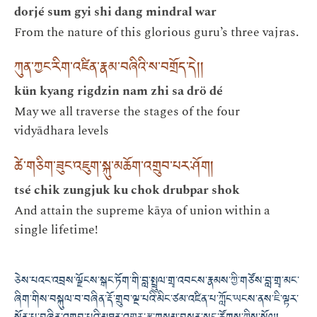
dorjé sum gyi shi dang mindral war
From the nature of this glorious guru’s three vajras.
ཀུན་ཀྱང་རིག་འཛིན་རྣམ་བཞིའི་ས་བགྲོད་དེ།།
kün kyang rigdzin nam zhi sa drö dé
May we all traverse the stages of the four
vidyādhara levels
ཚེ་གཅིག་ཟུང་འཇུག་སྐུ་མཆོག་འགྲུབ་པར་ཤོག།
tsé chik zungjuk ku chok drubpar shok
And attain the supreme kāya of union within a
single lifetime!
ཅེས་པའང་འབྲས་ལྗོངས་སྒང་ཏོག་གི་བླ་སྤྲུལ་གྲྭ་འབངས་རྣམས་ཀྱི་གཙོས་བླ་གྲྭ་མང་
ཞིག་གིས་བསྐུལ་བ་བཞིན་རྡོ་གྲུབ་ལྔ་པའི་མིང་ཙམ་འཛིན་པ་ཀློང་ཡངས་ནས་ཇི་ལྟར་