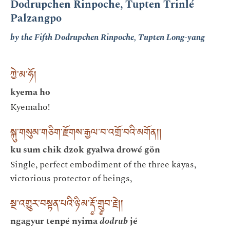
Dodrupchen Rinpoche, Tupten Trinlé
Palzangpo
by the Fifth Dodrupchen Rinpoche, Tupten Long-yang
ཀྱེ་མ་ཧོ།
kyema ho
Kyemaho!
སྐུ་གསུམ་གཅིག་རྫོགས་རྒྱལ་བ་འགྲོ་བའི་མགོན།།
ku sum chik dzok gyalwa drowé gön
Single, perfect embodiment of the three kāyas,
victorious protector of beings,
སྔ་འགྱུར་བསྟན་པའི་ཉི་མ་རྡོ༵་གྲུ༵བ་རྗེ།།
ngagyur tenpé nyima
dodrub
jé