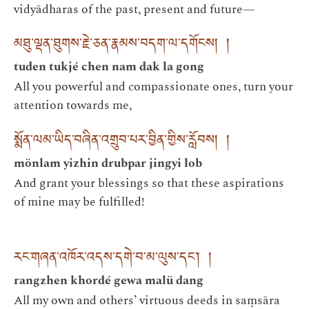
vidyādharas of the past, present and future—
མཐུ་ལྡན་ཐུགས་རྗེ་ཅན་རྣམས་བདག་ལ་དགོངས། །
tuden tukjé chen nam dak la gong
All you powerful and compassionate ones, turn your
attention towards me,
སྨོན་ལམ་ཡིད་བཞིན་འགྲུབ་པར་བྱིན་གྱིས་རློབས། །
mönlam yizhin drubpar jingyi lob
And grant your blessings so that these aspirations
of mine may be fulfilled!
རང་གཞན་འཁོར་འདས་དགེ་བ་མ་ལུས་དང་། །
rangzhen khordé gewa malü dang
All my own and others’ virtuous deeds in saṃsāra