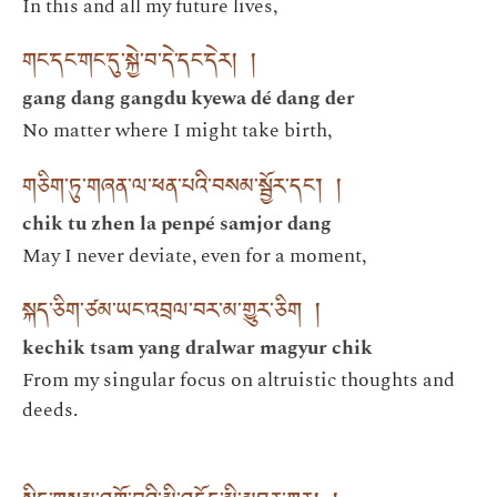
In this and all my future lives,
གང་དང་གང་དུ་སྐྱེ་བ་དེ་དང་དེར། །
gang dang gangdu kyewa dé dang der
No matter where I might take birth,
གཅིག་ཏུ་གཞན་ལ་ཕན་པའི་བསམ་སྦྱོར་དང་། །
chik tu zhen la penpé samjor dang
May I never deviate, even for a moment,
སྐད་ཅིག་ཙམ་ཡང་འབྲལ་བར་མ་གྱུར་ཅིག །
kechik tsam yang dralwar magyur chik
From my singular focus on altruistic thoughts and
deeds.