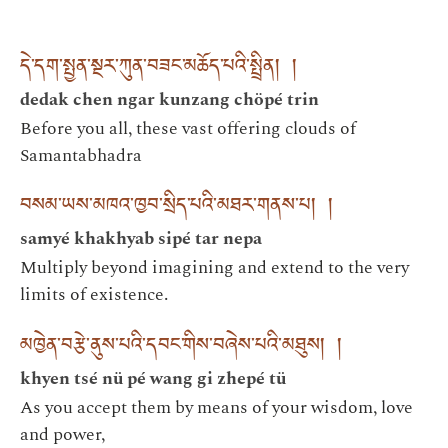
དེ་དག་སྤྱན་སྔར་ཀུན་བཟང་མཆོད་པའི་སྤྲིན། །
dedak chen ngar kunzang chöpé trin
Before you all, these vast offering clouds of
Samantabhadra
བསམ་ཡས་མཁའ་ཁྱབ་སྲིད་པའི་མཐར་གནས་པ། །
samyé khakhyab sipé tar nepa
Multiply beyond imagining and extend to the very
limits of existence.
མཁྱེན་བརྩེ་ནུས་པའི་དབང་གིས་བཞེས་པའི་མཐུས། །
khyen tsé nü pé wang gi zhepé tü
As you accept them by means of your wisdom, love
and power,