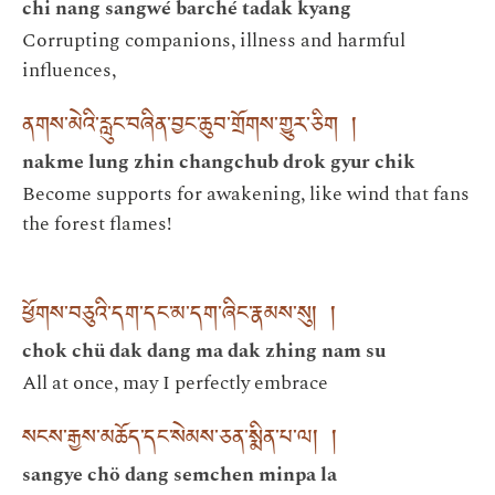
chi nang sangwé barché tadak kyang
Corrupting companions, illness and harmful
influences,
ནགས་མེའི་རླུང་བཞིན་བྱང་ཆུབ་གྲོགས་གྱུར་ཅིག །
nakme lung zhin changchub drok gyur chik
Become supports for awakening, like wind that fans
the forest flames!
ཕྱོགས་བཅུའི་དག་དང་མ་དག་ཞིང་རྣམས་སུ། །
chok chü dak dang ma dak zhing nam su
All at once, may I perfectly embrace
སངས་རྒྱས་མཆོད་དང་སེམས་ཅན་སྨིན་པ་ལ། །
sangye chö dang semchen minpa la