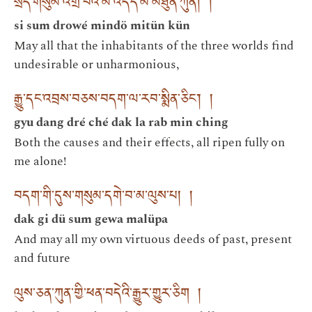
སྲིད་གསུམ་འགྲོ་བའི་མི་འདོད་མི་མཐུན་ཀུན། །
si sum drowé mindö mitün kün
May all that the inhabitants of the three worlds find
undesirable or unharmonious,
རྒྱུ་དང་འབྲས་བཅས་བདག་ལ་རབ་སྨིན་ཅིང་། །
gyu dang dré ché dak la rab min ching
Both the causes and their effects, all ripen fully on
me alone!
བདག་གི་དུས་གསུམ་དགེ་བ་མ་ལུས་པ། །
dak gi dü sum gewa malüpa
And may all my own virtuous deeds of past, present
and future
ལུས་ཅན་ཀུན་གྱི་ཕན་བདེའི་རྒྱུར་གྱུར་ཅིག །