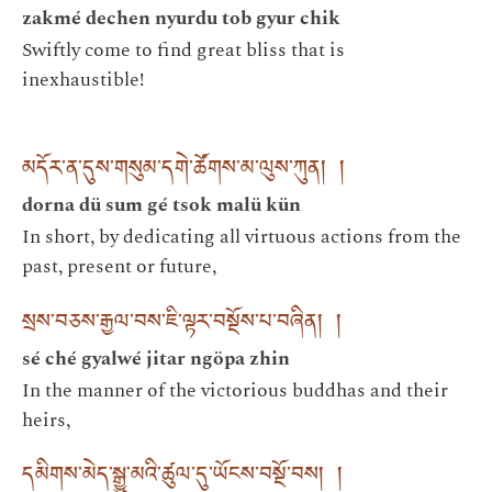
zakmé dechen nyurdu tob gyur chik
Swiftly come to find great bliss that is
inexhaustible!
མདོར་ན་དུས་གསུམ་དགེ་ཚོགས་མ་ལུས་ཀུན། །
dorna dü sum gé tsok malü kün
In short, by dedicating all virtuous actions from the
past, present or future,
སྲས་བཅས་རྒྱལ་བས་ཇི་ལྟར་བསྔོས་པ་བཞིན། །
sé ché gyalwé jitar ngöpa zhin
In the manner of the victorious buddhas and their
heirs,
དམིགས་མེད་སྒྱུ་མའི་ཚུལ་དུ་ཡོངས་བསྔོ་བས། །