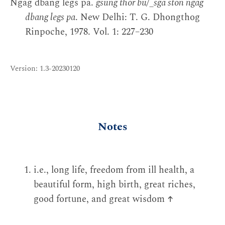
Ngag dbang legs pa.
gsung thor bu/_sga ston ngag
dbang legs pa
. New Delhi: T. G. Dhongthog
Rinpoche, 1978. Vol. 1: 227–230
Version: 1.3-20230120
Notes
i.e., long life, freedom from ill health, a
beautiful form, high birth, great riches,
good fortune, and great wisdom
↑