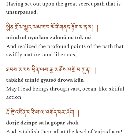
Having set out upon the great secret path that is
unsurpassed,
སྨིན་གྲོལ་མྱུར་ལམ་ཟབ་མོའི་གནད་རྟོགས་ནས། །
mindrol nyurlam zabmö né tok né
And realized the profound points of the path that
swiftly matures and liberates,
ཐབས་མཁས་ཕྲིན་ལས་རྒྱ་མཚོས་འགྲོ་བ་ཀུན། །
tabkhé trinlé gyatsö drowa kün
May I lead beings through vast, ocean-like skilful
action
རྡོ་རྗེ་འཛིན་པའི་ས་ལ་འགོད་པར་ཤོག །
dorjé dzinpé sa la göpar shok
And establish them all at the level of Vajradhara!