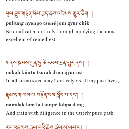
ཕུལ་བྱུང་གཉེན་པོས་རྩད་ནས་འཇོམས་གྱུར་ཅིག །
puljung nyenpö tsené jom gyur chik
Be eradicated entirely through applying the most
excellent of remedies!
གནས་སྐབས་ཀུན་ཏུ་ཚེ་རབས་དྲན་གྱུར་ནས། །
nekab küntu tserab dren gyur né
In all situations, may I entirely recall my past lives,
རྣམ་དག་ལམ་ལ་བརྩོན་པས་སློབ་པ་དང་། །
namdak lam la tsönpé lobpa dang
And train with diligence in the utterly pure path.
རབ་འབྱམས་རྒྱལ་བའི་ཆོས་ཚུལ་མ་ལུས་པ། །