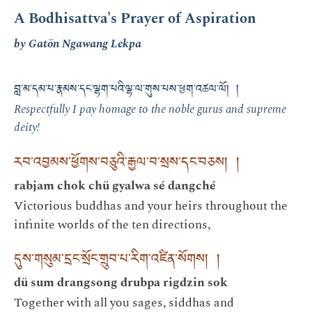
A Bodhisattva’s Prayer of Aspiration
by Gatön Ngawang Lekpa
བླ་མ་དམ་པ་རྣམས་དང་ལྷག་པའི་ལྷ་ལ་གུས་པས་ཕྱག་འཚལ་ལོ། །
Respectfully I pay homage to the noble gurus and supreme
deity!
རབ་འབྱམས་ཕྱོགས་བཅུའི་རྒྱལ་བ་སྲས་དང་བཅས། །
rabjam chok chü gyalwa sé dangché
Victorious buddhas and your heirs throughout the
infinite worlds of the ten directions,
དུས་གསུམ་དྲང་སྲོང་གྲུབ་པ་རིག་འཛིན་སོགས། །
dü sum drangsong drubpa rigdzin sok
Together with all you sages, siddhas and