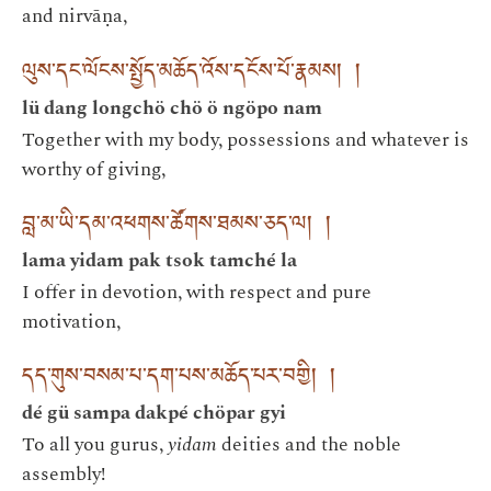
and nirvāṇa,
ལུས་དང་ལོངས་སྤྱོད་མཆོད་འོས་དངོས་པོ་རྣམས། །
lü dang longchö chö ö ngöpo nam
Together with my body, possessions and whatever is
worthy of giving,
བླ་མ་ཡི་དམ་འཕགས་ཚོགས་ཐམས་ཅད་ལ། །
lama yidam pak tsok tamché la
I offer in devotion, with respect and pure
motivation,
དད་གུས་བསམ་པ་དག་པས་མཆོད་པར་བགྱི། །
dé gü sampa dakpé chöpar gyi
To all you gurus,
yidam
deities and the noble
assembly!