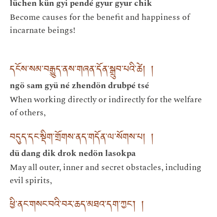
lüchen kün gyi pendé gyur gyur chik
Become causes for the benefit and happiness of
incarnate beings!
དངོས་སམ་བརྒྱུད་ནས་གཞན་དོན་སྒྲུབ་པའི་ཚེ། །
ngö sam gyü né zhendön drubpé tsé
When working directly or indirectly for the welfare
of others,
བདུད་དང་སྡིག་གྲོགས་ནད་གདོན་ལ་སོགས་པ། །
dü dang dik drok nedön lasokpa
May all outer, inner and secret obstacles, including
evil spirits,
ཕྱི་ནང་གསང་བའི་བར་ཆད་མཐའ་དག་ཀྱང་། །