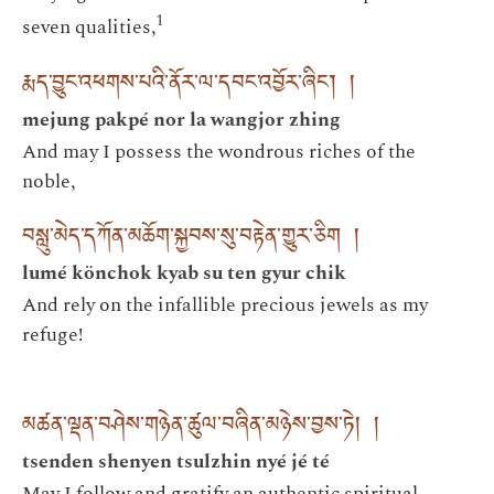
1
seven qualities,
རྨད་བྱུང་འཕགས་པའི་ནོར་ལ་དབང་འབྱོར་ཞིང་། །
mejung pakpé nor la wangjor zhing
And may I possess the wondrous riches of the
noble,
བསླུ་མེད་དཀོན་མཆོག་སྐྱབས་སུ་བརྟེན་གྱུར་ཅིག །
lumé könchok kyab su ten gyur chik
And rely on the infallible precious jewels as my
refuge!
མཚན་ལྡན་བཤེས་གཉེན་ཚུལ་བཞིན་མཉེས་བྱས་ཏེ། །
tsenden shenyen tsulzhin nyé jé té
May I follow and gratify an authentic spiritual