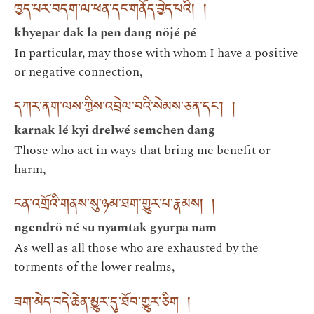
ཁྱད་པར་བདག་ལ་ཕན་དང་གནོད་བྱེད་པའི། །
khyepar dak la pen dang nöjé pé
In particular, may those with whom I have a positive
or negative connection,
དཀར་ནག་ལས་ཀྱིས་འབྲེལ་བའི་སེམས་ཅན་དང་། །
karnak lé kyi drelwé semchen dang
Those who act in ways that bring me benefit or
harm,
ངན་འགྲོའི་གནས་སུ་ཉམ་ཐག་གྱུར་པ་རྣམས། །
ngendrö né su nyamtak gyurpa nam
As well as all those who are exhausted by the
torments of the lower realms,
ཟག་མེད་བདེ་ཆེན་མྱུར་དུ་ཐོབ་གྱུར་ཅིག །