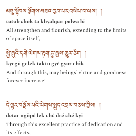
མཐུ་སྟོབས་ཕྱོགས་མཐའ་ཁྱབ་པར་འཕེལ་བ་ལས། །
tutob chok ta khyabpar pelwa lé
All strengthen and flourish, extending to the limits
of space itself,
སྐྱེ་རྒུའི་དགེ་ལེགས་རྟག་ཏུ་རྒྱས་གྱུར་ཅིག །
kyegü gelek taktu gyé gyur chik
And through this, may beings' virtue and goodness
forever increase!
དེ་ལྟར་བསྔོས་པའི་ལེགས་སྤྱད་འབྲས་བཅས་ཀྱིས། །
detar ngöpé lek ché dré ché kyi
Through this excellent practice of dedication and
its effects,