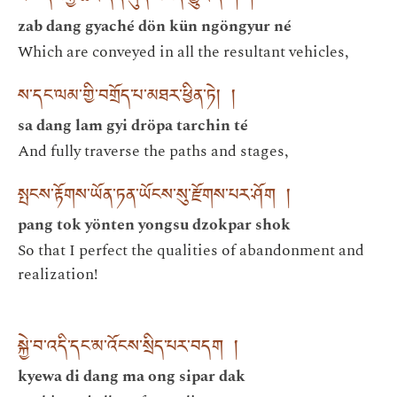
zab dang gyaché dön kün ngöngyur né
Which are conveyed in all the resultant vehicles,
ས་དང་ལམ་གྱི་བགྲོད་པ་མཐར་ཕྱིན་ཏེ། །
sa dang lam gyi dröpa tarchin té
And fully traverse the paths and stages,
སྤངས་རྟོགས་ཡོན་ཏན་ཡོངས་སུ་རྫོགས་པར་ཤོག །
pang tok yönten yongsu dzokpar shok
So that I perfect the qualities of abandonment and
realization!
སྐྱེ་བ་འདི་དང་མ་འོངས་སྲིད་པར་བདག །
kyewa di dang ma ong sipar dak