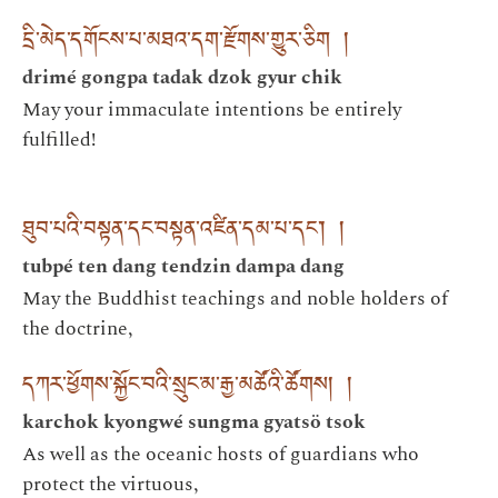
དྲི་མེད་དགོངས་པ་མཐའ་དག་རྫོགས་གྱུར་ཅིག །
drimé gongpa tadak dzok gyur chik
May your immaculate intentions be entirely
fulfilled!
ཐུབ་པའི་བསྟན་དང་བསྟན་འཛིན་དམ་པ་དང་། །
tubpé ten dang tendzin dampa dang
May the Buddhist teachings and noble holders of
the doctrine,
དཀར་ཕྱོགས་སྐྱོང་བའི་སྲུང་མ་རྒྱ་མཚོའི་ཚོགས། །
karchok kyongwé sungma gyatsö tsok
As well as the oceanic hosts of guardians who
protect the virtuous,