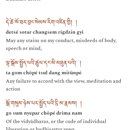
དེ་ཚེ་སོ་ཐར་བྱང་སེམས་རིག་འཛིན་གྱི། །
detsé sotar changsem rigdzin gyi
May any stains on my conduct, misdeeds of body,
speech or mind,
ལྟ་སྒོམ་སྤྱོད་པའི་ཚུལ་དང་མི་མཐུན་པའི། །
ta gom chöpé tsul dang mitünpé
Any failure to accord with the view, meditation and
action
སྒོ་གསུམ་ཉེས་པར་སྤྱོད་པའི་དྲི་མ་རྣམས། །
go sum nyepar chöpé drima nam
Of the vidyādharas, or the code of individual
liberation or bodhisattva vows,