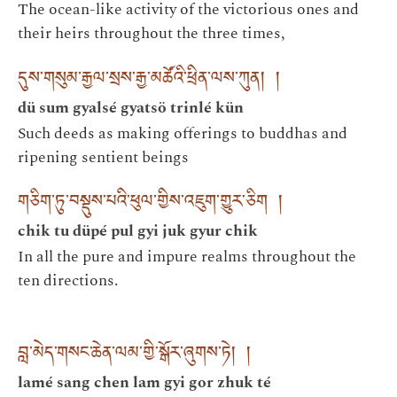
The ocean-like activity of the victorious ones and
their heirs throughout the three times,
དུས་གསུམ་རྒྱལ་སྲས་རྒྱ་མཚོའི་ཕྲིན་ལས་ཀུན། །
dü sum gyalsé gyatsö trinlé kün
Such deeds as making offerings to buddhas and
ripening sentient beings
གཅིག་ཏུ་བསྡུས་པའི་ཕུལ་གྱིས་འཇུག་གྱུར་ཅིག །
chik tu düpé pul gyi juk gyur chik
In all the pure and impure realms throughout the
ten directions.
བླ་མེད་གསང་ཆེན་ལམ་གྱི་སྒོར་ཞུགས་ཏེ། །
lamé sang chen lam gyi gor zhuk té