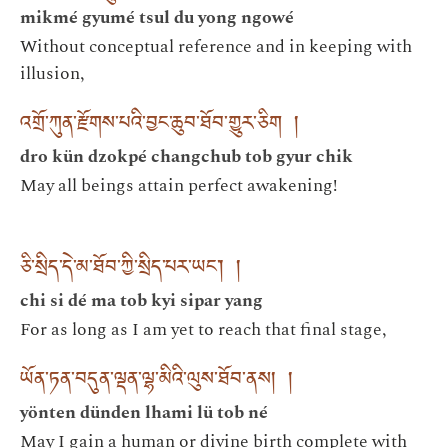
mikmé gyumé tsul du yong ngowé
Without conceptual reference and in keeping with
illusion,
འགྲོ་ཀུན་རྫོགས་པའི་བྱང་ཆུབ་ཐོབ་གྱུར་ཅིག །
dro kün dzokpé changchub tob gyur chik
May all beings attain perfect awakening!
ཅི་སྲིད་དེ་མ་ཐོབ་ཀྱི་སྲིད་པར་ཡང་། །
chi si dé ma tob kyi sipar yang
For as long as I am yet to reach that final stage,
ཡོན་ཏན་བདུན་ལྡན་ལྷ་མིའི་ལུས་ཐོབ་ནས། །
yönten dünden lhami lü tob né
May I gain a human or divine birth complete with