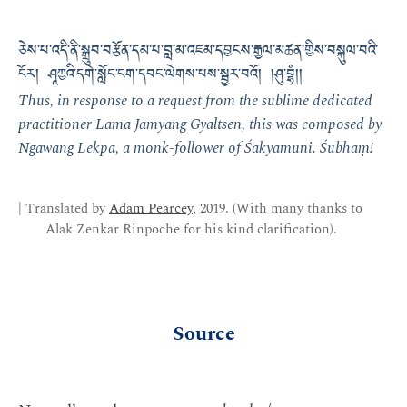
ཅེས་པ་འདི་ནི་སྒྲུབ་བརྩོན་དམ་པ་བླ་མ་འཇམ་དབྱངས་རྒྱལ་མཚན་གྱིས་བསྐུལ་བའི་
ངོར། ཤཱཀྱའི་དགེ་སློང་ངག་དབང་ལེགས་པས་སྦྱར་བའོ། །ཤུ་བྷཾ།།
Thus, in response to a request from the sublime dedicated
practitioner Lama Jamyang Gyaltsen, this was composed by
Ngawang Lekpa, a monk-follower of Śakyamuni. Śubhaṃ!
| Translated by
Adam Pearcey
, 2019. (With many thanks to
Alak Zenkar Rinpoche for his kind clarification).
Source