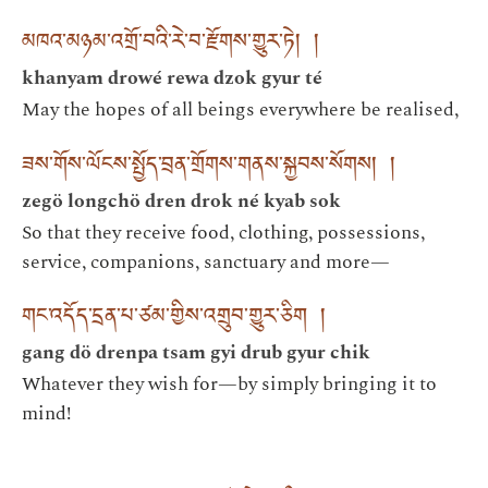
མཁའ་མཉམ་འགྲོ་བའི་རེ་བ་རྫོགས་གྱུར་ཏེ། །
khanyam drowé rewa dzok gyur té
May the hopes of all beings everywhere be realised,
ཟས་གོས་ལོངས་སྤྱོད་བྲན་གྲོགས་གནས་སྐྱབས་སོགས། །
zegö longchö dren drok né kyab sok
So that they receive food, clothing, possessions,
service, companions, sanctuary and more—
གང་འདོད་དྲན་པ་ཙམ་གྱིས་འགྲུབ་གྱུར་ཅིག །
gang dö drenpa tsam gyi drub gyur chik
Whatever they wish for—by simply bringing it to
mind!