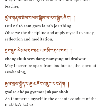
teacher,
ཚུལ་གནས་ཐོས་བསམ་སྒོམ་ལ་རབ་སྦྱོར་ཞིང་། །
tsul né tö sam gom la rab jor zhing
Observe the discipline and apply myself to study,
reflection and meditation,
བྱང་ཆུབ་སེམས་དང་ནམ་ཡང་མི་འབྲལ་བར། །
changchub sem dang namyang mi dralwar
May I never be apart from bodhicitta, the spirit of
awakening,
རྒྱལ་སྲས་སྤྱོད་པ་རྒྱ་མཚོར་འཇུག་པར་ཤོག །
gyalsé chöpa gyatsor jukpar shok
As I immerse myself in the oceanic conduct of the
Buddha’s heirs!