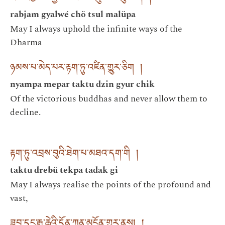
rabjam gyalwé chö tsul malüpa
May I always uphold the infinite ways of the
Dharma
ཉམས་པ་མེད་པར་རྟག་ཏུ་འཛིན་གྱུར་ཅིག །
nyampa mepar taktu dzin gyur chik
Of the victorious buddhas and never allow them to
decline.
རྟག་ཏུ་འབྲས་བུའི་ཐེག་པ་མཐའ་དག་གི །
taktu drebü tekpa tadak gi
May I always realise the points of the profound and
vast,
ཟབ་དང་རྒྱ་ཆེའི་དོན་ཀུན་མངོན་གྱུར་ནས། །