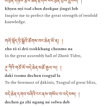
མཁྱེན་གཉིས་རྩལ་ཆེན་རྫོགས་པར་བྱིན་གྱིས་རློབས། །
khyen nyi tsal chen dzokpar jingyi lob
Inspire me to perfect the great strength of twofold
knowledge.
གཞོ་སྟོད་ཏི་སྒྲོའི་ཚོགས་ཁང་ཆེན་མོ་ན། །
zho tö ti drö tsokkhang chenmo na
In the great assembly hall of Zhotö Tidro,
ཌཱ་ཀིའི་གཙོ་མོ་བདེ་ཆེན་མཚོ་རྒྱལ་ལ། །
daki tsomo dechen tsogyal la
To the foremost of ḍākinīs, Tsogyal of great bliss,
བདེ་ཆེན་དགའ་བཞིའི་ངང་ནས་གསོལ་བ་འདེབས། །
dechen ga zhi ngang né solwa deb