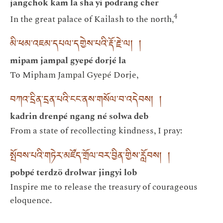
jangchok kam la sha yi podrang cher
4
In the great palace of Kailash to the north,
མི་ཕམ་འཇམ་དཔལ་དགྱེས་པའི་རྡོ་རྗེ་ལ། །
mipam jampal gyepé dorjé la
To Mipham Jampal Gyepé Dorje,
བཀའ་དྲིན་དྲན་པའི་ངང་ནས་གསོལ་བ་འདེབས། །
kadrin drenpé ngang né solwa deb
From a state of recollecting kindness, I pray:
སྤོབས་པའི་གཏེར་མཛོད་གྲོལ་བར་བྱིན་གྱིས་རློབས། །
pobpé terdzö drolwar jingyi lob
Inspire me to release the treasury of courageous
eloquence.