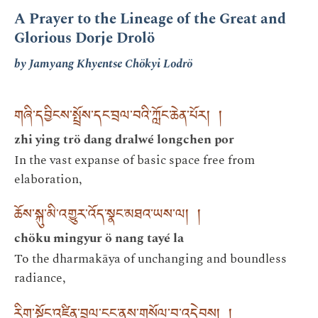
A Prayer to the Lineage of the Great and
Glorious Dorje Drolö
by Jamyang Khyentse Chökyi Lodrö
གཞི་དབྱིངས་སྤྲོས་དང་བྲལ་བའི་ཀློང་ཆེན་པོར། །
zhi ying trö dang dralwé longchen por
In the vast expanse of basic space free from
elaboration,
ཆོས་སྐུ་མི་འགྱུར་འོད་སྣང་མཐའ་ཡས་ལ། །
chöku mingyur ö nang tayé la
To the dharmakāya of unchanging and boundless
radiance,
རིག་སྟོང་འཛིན་བྲལ་ངང་ནས་གསོལ་བ་འདེབས། །