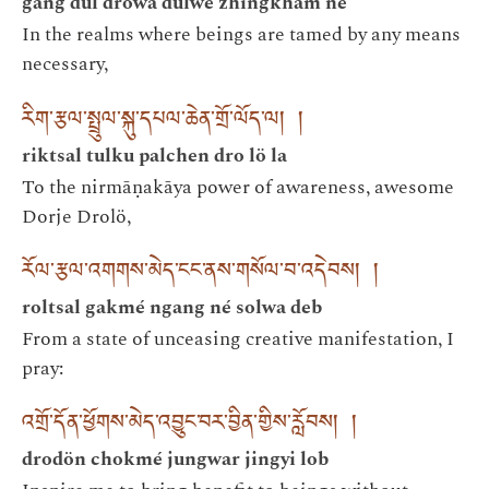
gang dul drowa dulwé zhingkham né
In the realms where beings are tamed by any means
necessary,
རིག་རྩལ་སྤྲུལ་སྐུ་དཔལ་ཆེན་གྲོ་ལོད་ལ། །
riktsal tulku palchen dro lö la
To the nirmāṇakāya power of awareness, awesome
Dorje Drolö,
རོལ་རྩལ་འགགས་མེད་ངང་ནས་གསོལ་བ་འདེབས། །
roltsal gakmé ngang né solwa deb
From a state of unceasing creative manifestation, I
pray:
འགྲོ་དོན་ཕྱོགས་མེད་འབྱུང་བར་བྱིན་གྱིས་རློབས། །
drodön chokmé jungwar jingyi lob