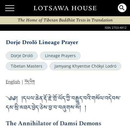
The Home of Tibetan Buddhist Texts in Translation
ISSN 2753-4812
Dorje Drolö Lineage Prayer
Dorje Drolö
Lineage Prayers
Tibetan Masters
Jamyang Khyentse Chökyi Lodrö
བོད་ཡིག
English
|
༄༅། །དཔལ་ཆེན་རྡོ་རྗེ་གྲོ་ལོད་ཀྱི་བརྒྱུད་བའི་གསོལ་འདེབས་
དམ་སྲི་མཐར་བྱེད་ཅེས་བྱ་བ་བཞུགས་སོ། །
The Annihilator of Damsi Demons