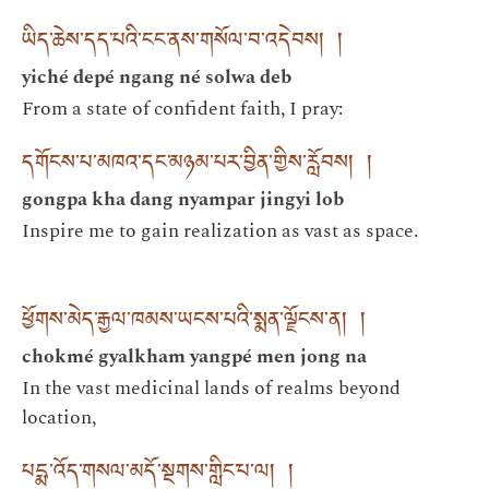
ཡིད་ཆེས་དད་པའི་ངང་ནས་གསོལ་བ་འདེབས། །
yiché depé ngang né solwa deb
From a state of confident faith, I pray:
དགོངས་པ་མཁའ་དང་མཉམ་པར་བྱིན་གྱིས་རློབས། །
gongpa kha dang nyampar jingyi lob
Inspire me to gain realization as vast as space.
ཕྱོགས་མེད་རྒྱལ་ཁམས་ཡངས་པའི་སྨན་ལྗོངས་ན། །
chokmé gyalkham yangpé men jong na
In the vast medicinal lands of realms beyond
location,
པདྨ་འོད་གསལ་མདོ་སྔགས་གླིང་པ་ལ། །