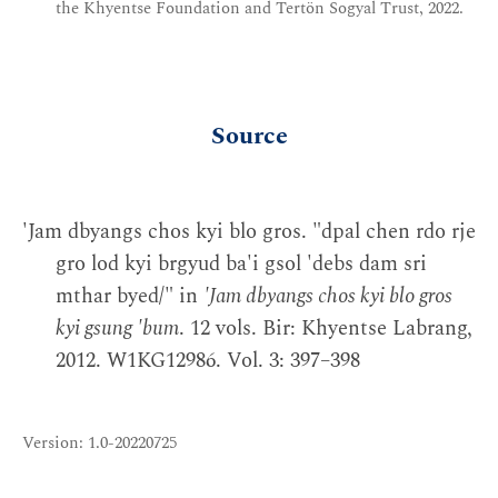
the Khyentse Foundation and Tertön Sogyal Trust, 2022.
Source
'Jam dbyangs chos kyi blo gros. "dpal chen rdo rje
gro lod kyi brgyud ba'i gsol 'debs dam sri
mthar byed/" in
'Jam dbyangs chos kyi blo gros
kyi gsung 'bum
. 12 vols. Bir: Khyentse Labrang,
2012. W1KG12986. Vol. 3: 397–398
Version: 1.0-20220725