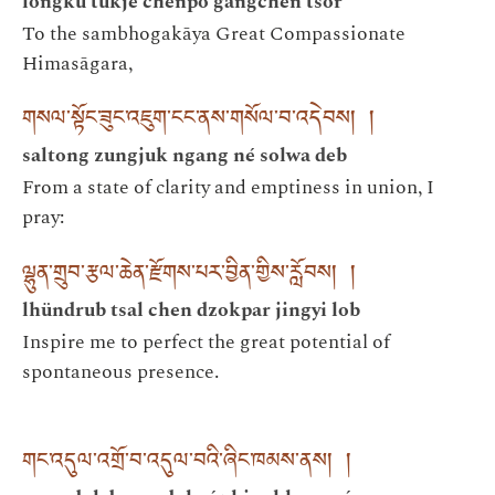
longku tukjé chenpo gangchen tsor
To the sambhogakāya Great Compassionate
Himasāgara,
གསལ་སྟོང་ཟུང་འཇུག་ངང་ནས་གསོལ་བ་འདེབས། །
saltong zungjuk ngang né solwa deb
From a state of clarity and emptiness in union, I
pray:
ལྷུན་གྲུབ་རྩལ་ཆེན་རྫོགས་པར་བྱིན་གྱིས་རློབས། །
lhündrub tsal chen dzokpar jingyi lob
Inspire me to perfect the great potential of
spontaneous presence.
གང་འདུལ་འགྲོ་བ་འདུལ་བའི་ཞིང་ཁམས་ནས། །