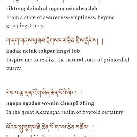
riktong dzindral ngang né solwa deb
From a state of awareness-emptiness, beyond
grasping, I pray:
ཀ་དག་གནས་ལུགས་རྟོགས་པར་བྱིན་གྱིས་རློབས། །
kadak neluk tokpar jingyi lob
Inspire me to realize the natural state of primordial
purity.
ངེས་པ་ལྔ་ལྡན་འོག་མིན་ཆེན་པོའི་ཞིང་། །
ngepa ngaden womin chenpö zhing
In the great Akaniṣṭha realm of fivefold certainty
ལོངས་སྐུ་ཐུགས་རྗེ་ཆེན་པོ་གངས་ཆེན་མཚོར། །