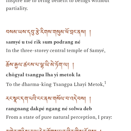
Inspire me to bring benefit to beings without
partiality.
བསམ་ཡས་དབུ་རྩེ་རིགས་གསུམ་ཕོ་བྲང་ནས། །
samyé u tsé rik sum podrang né
In the three-storey central temple of Samyé,
ཆོས་རྒྱལ་ཚངས་པ་ལྷ་ཡི་མེ་ཏོག་ལ། །
chögyal tsangpa lha yi metok la
1
To the dharma-king Tsangpa Lhayi Metok,
རང་སྣང་དག་པའི་ངང་ནས་གསོལ་བ་འདེབས། །
rangnang dakpé ngang né solwa deb
From a state of pure natural perception, I pray: