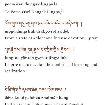
pema ösal do ngak lingpa la
2
To Pema Ösel Dongak Lingpa,
མོས་གུས་གདུང་ཤུགས་དྲག་པོས་གསོལ་བ་འདེབས། །
mögü dungshuk drakpö solwa deb
From a state of ardent and intense devotion, I pray:
ལུང་རྟོགས་ཡོན་ཏན་རྒྱས་པར་བྱིན་གྱིས་རློབས། །
lungtok yönten gyepar jingyi lob
Inspire me to develop the qualities of learning and
realization.
དེ་ཝི་ཀོ་ཊའི་དཔལ་ཆེན་གཞལ་མེད་ཁང་། །
déwi ko té palchen zhalmé khang
In the great and glorious palace of Devikoṭi,