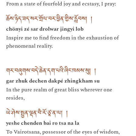
From a state of fourfold joy and ecstasy, I pray:
ཆོས་ཉིད་ཟད་སར་གྲོལ་བར་བྱིན་གྱིས་རློབས། །
chönyi zé sar drolwar jingyi lob
Inspire me to find freedom in the exhaustion of
phenomenal reality.
གར་བཞུགས་བདེ་ཆེན་དག་པའི་ཞིང་ཁམས་སུ། །
gar zhuk dechen dakpé zhingkham su
In the pure realm of great bliss wherever one
resides,
ཡེ་ཤེས་སྤྱན་ལྡན་བཻ་རོ་ཙཱ་ན་ལ། །
yeshe chenden bai ro tsa na la
To Vairotsana, possessor of the eyes of wisdom,