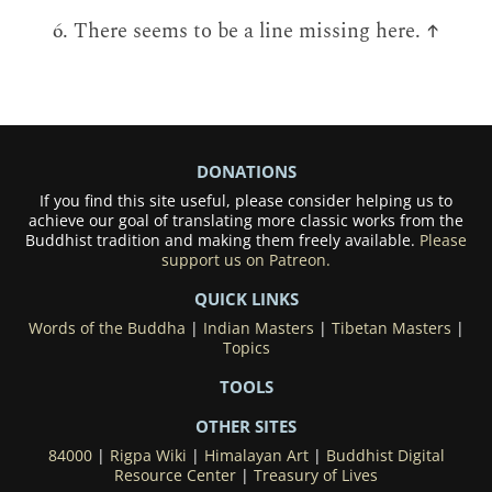
There seems to be a line missing here.
↑
DONATIONS
If you find this site useful, please consider helping us to
achieve our goal of translating more classic works from the
Buddhist tradition and making them freely available.
Please
support us on Patreon.
QUICK LINKS
Words of the Buddha
|
Indian Masters
|
Tibetan Masters
|
Topics
TOOLS
OTHER SITES
84000
|
Rigpa Wiki
|
Himalayan Art
|
Buddhist Digital
Resource Center
|
Treasury of Lives