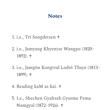
Notes
i.e., Tri Songdetsen
↑
i.e., Jamyang Khyentse Wangpo (1820–
1892).
↑
i.e., Jamgön Kongtrul Lodrö Thayé (1813–
1899).
↑
Reading kaM as kai.
↑
I.e., Shechen Gyaltsab Gyurme Pema
Namgyal (1872–1926).
↑