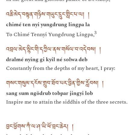
འཆི་མེད་བསྟན་གཉིས་གཡུང་དྲུང་གླིང་པ་ལ། །
chimé ten nyi yungdrung lingpa la
3
To Chimé Tennyi Yungdrung Lingpa,
འབྲལ་མེད་སྙིང་གི་དཀྱིལ་ནས་གསོལ་བ་འདེབས། །
dralmé nying gi kyil né solwa deb
Constantly from the depths of my heart, I pray:
གསང་གསུམ་དངོས་གྲུབ་ཐོབ་པར་བྱིན་གྱིས་རློབས། །
sang sum ngödrub tobpar jingyi lob
Inspire me to attain the siddhis of the three secrets.
བྱང་ཕྱོགས་ཀྃ་ལ་ཤ་ཡི་ཕོ་བྲང་ཆེར། །