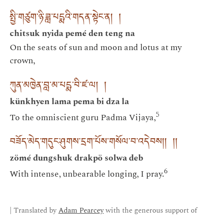
སྤྱི་གཙུག་ཉི་ཟླ་པདྨའི་གདན་སྟེང་ན། །
chitsuk nyida pemé den teng na
On the seats of sun and moon and lotus at my
crown,
ཀུན་མཁྱེན་བླ་མ་པདྨ་བི་ཛ་ལ། །
künkhyen lama pema bi dza la
5
To the omniscient guru Padma Vijaya,
བཟོད་མེད་གདུང་ཤུགས་དྲག་པོས་གསོལ་བ་འདེབས།། །།
zömé dungshuk drakpö solwa deb
6
With intense, unbearable longing, I pray.
| Translated by
Adam Pearcey
with the generous support of