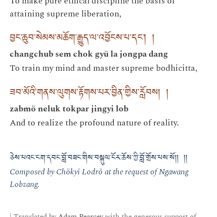
To make pure ethical discipline the basis of
attaining supreme liberation,
བྱང་ཆུབ་སེམས་མཆོག་རྒྱུད་ལ་འབྱོངས་པ་དང་། །
changchub sem chok gyü la jongpa dang
To train my mind and master supreme bodhicitta,
ཟབ་མོའི་གནས་ལུགས་རྟོགས་པར་བྱིན་གྱིས་རློབས། །
zabmö neluk tokpar jingyi lob
And to realize the profound nature of reality.
ཅེས་པའང་ངག་དབང་བློ་བཟང་གིས་བསྐུལ་ངོར་ཆོས་ཀྱི་བློ་གྲོས་པས་སོ།། །།
Composed by Chökyi Lodrö at the request of Ngawang
Lobzang.
| Translated by
Adam Pearcey
with the generous support of