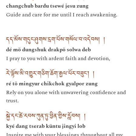
changchub bardu tsewé jesu zung
Guide and care for me until I reach awakening.
དད་མོས་གདུང་ཤུགས་དྲག་པོས་གསོལ་བ་འདེབས། །
dé mö dungshuk drakpö solwa deb
I pray to you with ardent faith and devotion,
རེ་ལྟོས་མི་འགྱུར་གཅིག་ཆོག་རྒྱལ་པོར་བཟུང་། །
ré tö mingyur chikchok gyalpor zung
Rely on you alone with unwavering confidence and
trust.
སྐྱེ་དང་ཚེ་རབས་ཀུན་ཏུ་བྱིན་གྱིས་རློབས། །
kyé dang tserab küntu jingyi lob
Inspire me with your blessings throughout all my