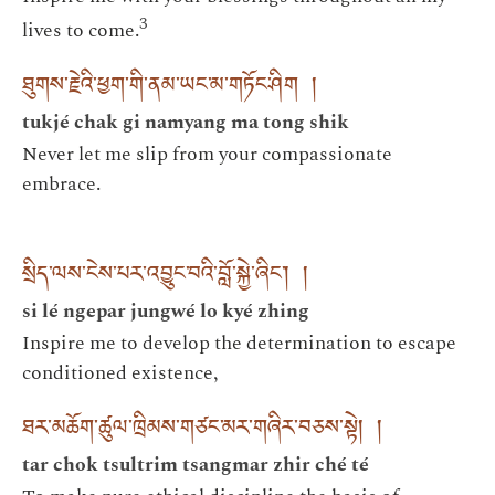
3
lives to come.
ཐུགས་རྗེའི་ཕྱག་གི་ནམ་ཡང་མ་གཏོང་ཤིག །
tukjé chak gi namyang ma tong shik
Never let me slip from your compassionate
embrace.
སྲིད་ལས་ངེས་པར་འབྱུང་བའི་བློ་སྐྱེ་ཞིང་། །
si lé ngepar jungwé lo kyé zhing
Inspire me to develop the determination to escape
conditioned existence,
ཐར་མཆོག་ཚུལ་ཁྲིམས་གཙང་མར་གཞིར་བཅས་སྟེ། །
tar chok tsultrim tsangmar zhir ché té