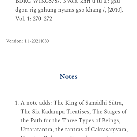
BDRC W1KG5787. 3 vols. khri'u tu'u/: gzu
dgon rig gzhung nyams gso khang /, [2010].
Vol. 1: 270–272
Version: 1.1-20211030
Notes
A note adds: The King of Samādhi Sūtra,
The Six Kadampa Treatises, The Stages of
the Path for the Three Types of Beings,
Uttaratantra, the tantras of Cakrasaṃvara,