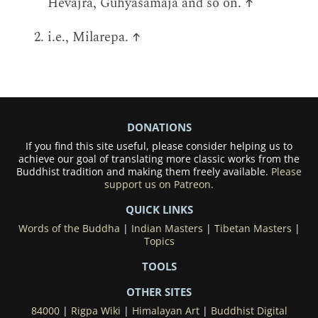
Hevajra, Guhyasamāja and so on.
↑
i.e., Milarepa.
↑
DONATIONS
If you find this site useful, please consider helping us to
achieve our goal of translating more classic works from the
Buddhist tradition and making them freely available.
Please
support us on Patreon.
QUICK LINKS
Words of the Buddha
|
Indian Masters
|
Tibetan Masters
|
Topics
TOOLS
OTHER SITES
84000
|
Rigpa Wiki
|
Himalayan Art
|
Buddhist Digital