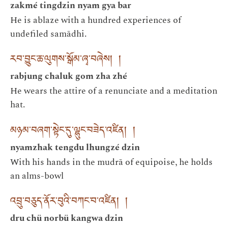
zakmé tingdzin nyam gya bar
He is ablaze with a hundred experiences of
undefiled samādhi.
རབ་བྱུང་ཆ་ལུགས་སྒོམ་ཞྭ་བཞེས། །
rabjung chaluk gom zha zhé
He wears the attire of a renunciate and a meditation
hat.
མཉམ་བཞག་སྟེང་དུ་ལྷུང་བཟེད་འཛིན། །
nyamzhak tengdu lhungzé dzin
With his hands in the mudrā of equipoise, he holds
an alms-bowl
འབྲུ་བཅུད་ནོར་བུའི་བཀང་བ་འཛིན། །
dru chü norbü kangwa dzin