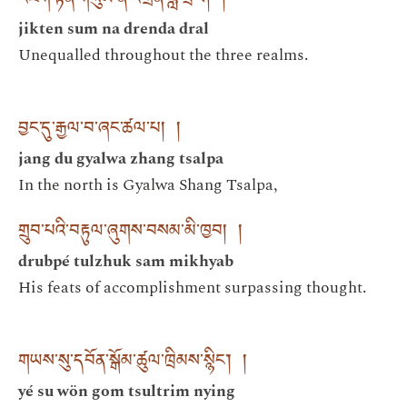
འཇིག་རྟེན་གསུམ་ན་འགྲན་ཟླ་བྲལ། །
jikten sum na drenda dral
Unequalled throughout the three realms.
བྱང་དུ་རྒྱལ་བ་ཞང་ཚལ་པ། །
jang du gyalwa zhang tsalpa
In the north is Gyalwa Shang Tsalpa,
གྲུབ་པའི་བརྟུལ་ཞུགས་བསམ་མི་ཁྱབ། །
drubpé tulzhuk sam mikhyab
His feats of accomplishment surpassing thought.
གཡས་སུ་དབོན་སྒོམ་ཚུལ་ཁྲིམས་སྙིང་། །
yé su wön gom tsultrim nying