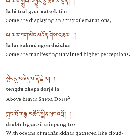
ལ་ལས་སྤྲུལ་བསྒྱུར་སྣ་ཚོགས་སྟོན། །
la lé trul gyur natsok tön
Some are displaying an array of emanations,
ལ་ལར་ཟག་མེད་མངོན་ཤེས་འཆར། །
la lar zakmé ngönshé char
Some are manifesting untainted higher perceptions.
སྟེང་དུ་བཞེད་པ་རྡོ་རྗེ་ལ། །
tengdu zhepa dorjé la
2
Above him is Shepa Dorjé
གྲུབ་ཐོབ་རྒྱ་མཚོའི་སྤྲིན་ཕུང་འཕྲོ། །
drubtob gyatsö trinpung tro
With oceans of mahāsiddhas gathered like cloud-