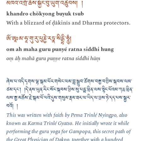
མཁའ་འགྲོ་ཆོས་སྐྱོང་བུ་ཡུག་འཚུབས། །
khandro chökyong buyuk tsub
With a blizzard of ḍākinīs and Dharma protectors.
ཨོཾ་ཨཱཿམ་ཧཱ་གུ་རུ་པུཎྱེ་རཏྣ་སིདྡྷི་ཧཱུཾ།
om ah maha guru punyé ratna siddhi hung
oṃ āḥ mahā guru puṇye ratna siddhi hūṃ
ཞེས་པ་འདི་དྭགས་ལྷ་སྒམ་པོར་གསེང་ལམ་བླ་སྒྲུབ་ཚོགས་བརྒྱ་བགྱིས་སྐབས་ལམ་
ཙམ་དང་། །དེ་ནས་ཡུན་རིང་སོང་སྐབས་ཕྱིས་སུ་པདྨ་ཕྲིན་ལས་སྙིང་པོའམ་ཀརྨ་ཕྲིན་
ལས་རྒྱ་མཚོས་རྗེ་སྒམ་པོ་པའི་དུས་གསུམ་རྣམ་ཐར་ལ་ཡིད་ལ་བྱས་ཏེ་དད་པས་སྦྱར་
བའོ། །
This was written with faith by Pema Trinlé Nyingpo, also
known as Karma Trinlé Gyatso. He initially wrote it while
performing the guru yoga for Gampopa, this secret path of
the Great Physician of Dakpo, together with a hundred