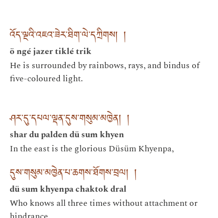
འོད་ལྔའི་འཇའ་ཟེར་ཐིག་ལེ་དཀྲིགས། །
ö ngé jazer tiklé trik
He is surrounded by rainbows, rays, and bindus of
five-coloured light.
ཤར་དུ་དཔལ་ལྡན་དུས་གསུམ་མཁྱེན། །
shar du palden dü sum khyen
In the east is the glorious Düsüm Khyenpa,
དུས་གསུམ་མཁྱེན་པ་ཆགས་ཐོགས་བྲལ། །
dü sum khyenpa chaktok dral
Who knows all three times without attachment or
hindrance.