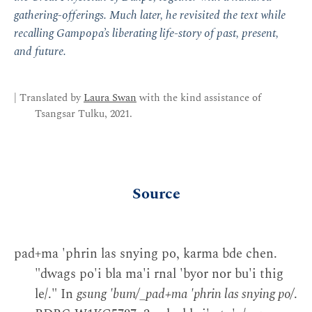
gathering-offerings. Much later, he revisited the text while
recalling Gampopa’s liberating life-story of past, present,
and future.
| Translated by
Laura Swan
with the kind assistance of
Tsangsar Tulku, 2021.
Source
pad+ma 'phrin las snying po, karma bde chen.
"dwags po'i bla ma'i rnal 'byor nor bu'i thig
le/." In
gsung 'bum/_pad+ma 'phrin las snying po/
.