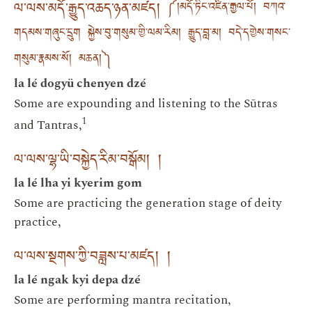
ལ་ལས་མདོ་རྒྱུད་འཆད་ཉན་མཛད།
༼།མདོ་ཏིང་འཛིན་རྒྱལ་པོ། བཀའ་
གདམས་གཞུང་དྲུག སྐྱེས་བུ་གསུམ་གྱི་ལམ་རིམ། རྒྱུད་བླ་མ། བདེ་དགྱེས་གསང་
གསུམ་རྣམས་སོ། མཆན།༽
la lé dogyü chenyen dzé
Some are expounding and listening to the Sūtras
1
and Tantras,
ལ་ལས་ལྷ་ཡི་བསྐྱེད་རིམ་བསྒོམ། །
la lé lha yi kyerim gom
Some are practicing the generation stage of deity
practice,
ལ་ལས་སྔགས་ཀྱི་བཟླས་པ་མཛད། །
la lé ngak kyi depa dzé
Some are performing mantra recitation,