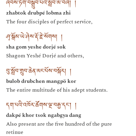
ཞབས་ཏོག་བསྒྲུབ་པའི་སློབ་མ་བཞི། །
zhabtok drubpé lobma zhi
The four disciples of perfect service,
ཤྭ་སྒོམ་ཡེ་ཤེས་རྡོ་རྗེ་སོགས། །
sha gom yeshe dorjé sok
Shagom Yeshé Dorjé and others,
བུ་སློབ་གྲུབ་ཆེན་མང་པོས་བསྐོར། །
bulob drubchen mangpö kor
The entire multitude of his adept students.
དག་པའི་འཁོར་ཚོགས་ལྔ་བརྒྱ་དང་། །
dakpé khor tsok ngabgya dang
Also present are the five hundred of the pure
retinue