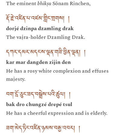
The eminent
bhikṣu
Sönam Rinchen,
རྡོ་རྗེ་འཛིན་པ་འཛམ་གླིང་གྲགས། །
dorjé dzinpa dzamling drak
The vajra-holder Dzamling Drak.
དཀར་དམར་མདངས་ལྡན་གཟི་བྱིན་ལྡན། །
kar mar dangden zijin den
He has a rosy white complexion and effuses
majesty.
བག་དྲོ་ཅུང་ཟད་བསྒྲེས་པའི་ཚུལ། །
bak dro chungzé drepé tsul
He has a cheerful expression and is elderly.
ཟག་མེད་ཏིང་འཛིན་ཉམས་བརྒྱ་འབར། །